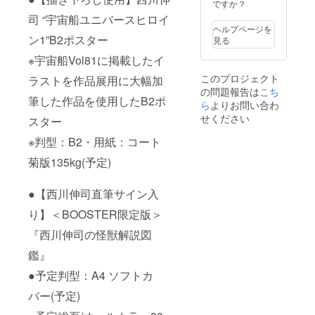
BOOST
(H約
ですか？
『SSSS
怪獣紹
別途お
ER限定
594× W
.DYNAZ
介 ※版
司 “宇宙船ユニバースヒロイ
客様負
版＞
約
ENON
権は版
ヘルプページを
担（着
『西川
420mm
』『グ
ン1”B2ポスター
権元に
見る
払い）
伸司の
)／（額
リッド
帰属し
となり
怪獣解
※宇宙船Vol81に掲載したイ
寸法）
マン ユ
ます。
ます。
説図
B2サイ
ニバー
※2024
※画像
このプロジェクト
ラストを作品展用に大幅加
鑑』 ※
ズ(H約
ス』か
年7月下
は、イ
の問題報告は
こち
直筆カ
728 × W
らリク
旬頃の
メージ
筆した作品を使用したB2ポ
ラーイ
ら
よりお問い合わ
約
エスト
お届け
です。
ラスト
515mm
くださ
せください
となり
スター
原画に
) ※版権
い。怪
ます。
ついて
は版権
獣、
※判型：B2・用紙：コート
※価格は
・イラ
元に帰
キャラ
税込み
スト入
属しま
菊版135kg(予定)
クター
です。
り原
す。
の単体
※送料は
画：リ
※2024
を描き
別途お
●【西川伸司直筆サイン入
クエス
年7月下
ます。
客様負
トで描
旬頃の
②ポー
担（着
り】＜BOOSTER限定版＞
く怪獣
お届け
ズ、描
払い）
やキャ
となり
写に関
となり
『西川伸司の怪獣解説図
ラク
ます。
するリ
ます。
ターは1
※価格は
クエス
※画像は
鑑』
体のみ
税込と
トに関
イメー
となり
なりま
●予定判型：A4 ソフトカ
しては
ジで
ます。
す。 ※
お断り
す。
・サイ
バー(予定)
送料は
する場
ズ：A4
別途お
合がご