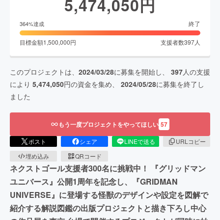
5,474,050
円
終了
364
%達成
目標金額
1,500,000
円
支援者数
397
人
このプロジェクトは、
2024/03/28
に募集を開始し、
397
人の支援
により
5,474,050
円の資金を集め、
2024/05/28
に募集を終了し
ました
もう一度プロジェクトをやってほしい
57
ポスト
シェア
LINEで送る
URLコピー
埋め込み
QRコード
ネクストゴール支援者300名に挑戦中！ 『グリッドマン
ユニバース』公開1周年を記念し、『GRIDMAN
UNIVERSE』に登場する怪獣のデザインや設定を図解で
紹介する解説図鑑の出版プロジェクトと描き下ろし中心