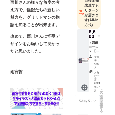
目標金額
西川さんの様々な角度の考
原画展・展
未達でも
え方で、怪獣たちの新しい
覧会などイ
リターン
が届きま
ベント事業
魅力を、グリッドマンの物
す
(All-in
の企画・運
語を知ることが出来ます。
方式)
営、キャラ
6,6
クター商品
00
改めて、西川さんに怪獣デ
円
の開発・販
＜図鑑
ザインをお願いして良かっ
売等を行っ
コース
ておりま
たと思いました。
＞ 【西
す。
川伸司
支援
直筆サ
者：
イン入
186
り】
人
雨宮哲
BOOST
お届
ER限定
け予
版 『西
定：
2024
川伸司
年07
の怪獣
こ
月
解説図
の
リ
鑑』
タ
ー
『SSSS
ン
詳細を見る
を
.GRIDM
選
択
AN』
す
る
『SSSS