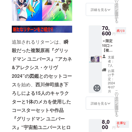
す。 ＜
複製原
515mm
払い）
リ
川伸司
で複製
タ
リター
画につ
) ※版権
となり
ー
による
原画と
ン
ン内容
詳細を見る
いて ・
は版権
ます。
を
描き下
して完
選
＞
サイ
元に帰
※画像
択
ろし
全受注
す
●「西川
ズ：
属しま
は、イ
る
『SSSS
生産の
伸司直
（絵
す。
メージ
70,
.DYNAZ
実施が
筆サイ
柄）A2
※2024
です。
残り3
ENON
600
決定！
ン入
サイズ
円
年7月下
』「２
原画展
り」描
(H約
旬頃の
＜限定
追加されるリターンは、
瞬
代目
が終了
き下ろ
594× W
お届け
10口＞
× ブル
した現
し複製
約
となり
殺だった複製原画『グリッ
【複製
バイ
在、入
原画
420mm
ます。
原画 ＋
ン」 展
手出来
『SSSS
)／（額
支援
※価格は
ドマン ユニバース』”アカネ
図鑑①
覧会用
るのは
.DYNAZ
者：
寸法）
税込と
コー
加筆作
今回の
7人
ENON
&アレクシス・ケリヴ
B2サイ
なりま
ス】
品を原
クラウ
』「シ
お届
ズ(H約
す。 ※
【BOO
画展会
ドファ
け予
2024”の図鑑とのセットコー
ズム
728 × W
送料は
STER限
場と
定：
ンディ
× ガ
約
別途お
定版】
2024
ス
を始め、
西川伸司描き下
BOOST
ングの
ギュ
515mm
客様負
年07
西川伸
ER限定
みとな
ラ」 ※
) ※版権
担（着
こ
月
ろしによる15人のキャラク
司 【描
で複製
の
りま
複製原
は版権
払い）
リ
き下ろ
原画と
タ
す。 ＜
画につ
元に帰
となり
ー
ターと1体のメカを使用した
し使
して完
ン
リター
詳細を見る
いて ・
属しま
ます。
を
用】
全受注
選
ン内容
サイ
す。
コースターセットや作品
※画像
択
「アカ
生産の
す
＞
ズ：
※2024
は、イ
る
ネ&アレ
実施が
●「西川
『グリッドマン ユニバー
（絵
年7月下
メージ
8,0
クシ
決定！
伸司直
柄）A2
旬頃の
在庫な
です。
ス・ケ
00
原画展
ス』“宇宙船ユニバースヒロ
し
筆サイ
サイズ
円
お届け
イヴ
が終了
ン入