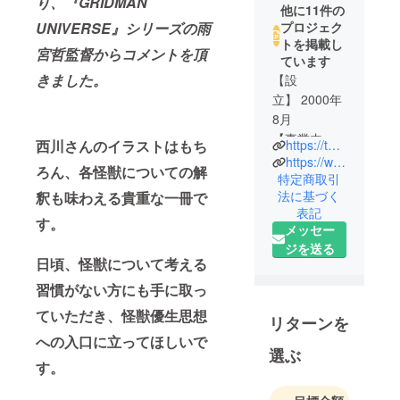
り、『GRIDMAN
他に11件の
プロジェク
UNIVERSE』シリーズの雨
トを掲載し
宮哲監督からコメントを頂
ています
きました。
【設
立】 2000年
8月
【事業内
西川さんのイラストはもち
https://twitter.com/mobydickOrder
容】
https://www.facebook.com/mobydick1988/
ろん、各怪獣についての解
アニメー
特定商取引
法に基づく
釈も味わえる貴重な一冊で
ション制作
表記
からプロ
す。
メッセー
デュース、
ジを送る
デジタルコ
日頃、怪獣について考える
ミック関連
習慣がない方にも手に取っ
事業の他、
ていただき、怪獣優生思想
3D・動画等
リターンを
コンピュー
への入口に立ってほしいで
選ぶ
ターグラ
す。
フィック映
像の制作、