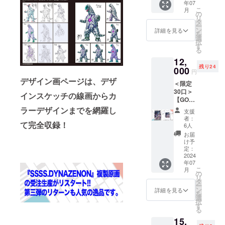
鑑』 ※
司
年07
伸司が
RSE』”
菊版
ポス
アクリ
“『GRI
こ
月
描き下
コース
の
135kg(
ターに
ルキー
DMAN
リ
ろした
ター
タ
予定)
ついて
ホル
UNIVE
ー
イラス
※『GRI
ン
●【西川
詳細を見る
・作品
ダーに
RSE』”
を
ト「ア
DMAN
選
伸司直
展用に
ついて
コース
択
ンチ」
UNIVE
す
筆サイ
描き下
・サイ
ター
る
を使用
RSE』
ン入
ろした
ズ：
※『GRI
12,
した限
を彩る
り】＜
イラス
125×75
DMAN
残り24
定Tシャ
000
キャラ
BOOST
トを使
円
mm、
UNIVE
ツが登
クター
ER限定
用した
デザイン画ページは、デザ
ナスカ
RSE』
＜限定
場！
たちの
版＞
B2ポス
ン付属
を彩る
30口＞
「アン
イラス
インスケッチの線画からカ
『西川
ター ・
※図鑑に
キャラ
【GOO
チ」の
ト16枚
伸司の
判型：
ついて
クター
DS ＋
線画を
ラーデザインまでを網羅し
を使用
怪獣解
B2・用
支援
・予定
たちの
図鑑➄
ダイナ
した
説図
者：
紙：
判型：
イラス
て完全収録！
コー
ミック
コース
6人
鑑』 ●
コート
A4 ソフ
ト16枚
ス】
に加筆
ター ※
予定判
お届
菊版
トカ
を使用
西川伸
して限
サイ
け予
型：A4
135kg(
バー ・
した
司が作
定Tシャ
定：
ズ：
ソフト
予定)
予定総
コース
品展用
2024
ツ化が
90mm
カバー
※図鑑に
頁/オー
ター ※
年07
に描き
実現し
丸 厚
(予定)
ついて
ルカ
こ
サイ
月
下ろし
まし
の
み：
●予定総
・予定
ラー80
リ
ズ：
たイラ
た！
タ
1.0mm
頁/オー
判型：
ページ
ー
90mm
スト
『作品
ン
用
詳細を見る
ルカ
A4 ソフ
・収録
を
丸 厚
「アカ
展描き
選
紙：業
ラー80
トカ
作品/
択
み：
ネと怪
下ろし
す
務用
ページ
バー ・
『SSSS
る
1.0mm
獣」を
イラス
コース
(予定) ●
予定総
.GRIDM
用
15,
パート
ト”アン
ター専
収録作
頁/オー