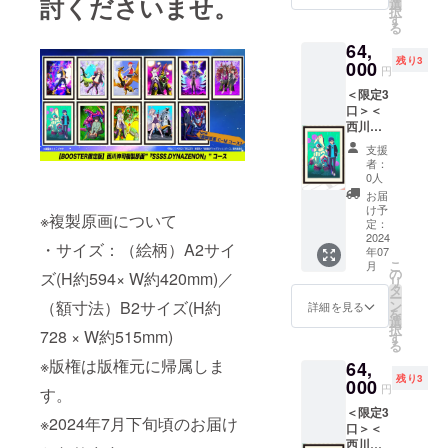
討くださいませ。
描き下
ディン
選
司”アン
XXLか
身幅58
※送料は
択
ろし
グのみ
す
チ” T
らお選
肩幅54
別途お
る
『SSSS
となり
シャツ
びくだ
袖丈
客様負
64,
.DYNAZ
ます。
●【描き
さい。
24
担（着
残り3
ENON
000
＜リ
下ろし
（綿
円
XXL 着
払い）
』「ガ
ターン
使用】
100％）
丈81 身
となり
＜限定3
ウマ
内容＞
西川伸
M 着丈
幅63 肩
ます。
口＞＜
× ダイ
●＜西川
司 ”アカ
69 身幅
幅57 袖
※画像は
西川伸
ナゼノ
伸司直
ネ
52 肩幅
丈25
イメー
司直筆
ン」 展
筆サイ
color”T
46 袖丈
支援
※図鑑に
ジで
サイン
覧会用
ン入り
シャツ
者：
20 L
ついて
す。
入り・
加筆作
＆製造
0人
※ポス
着丈73
・予定
BOOST
品を原
証明書
ターに
お届
身幅55
判型：
ER限定
画展会
付＞描
け予
ついて
肩幅50
A4 ソフ
※複製原画について
＞【複
場と
定：
き下ろ
・作品
袖丈
トカ
製原画
2024
BOOST
し複製
展用に
22 XL
・サイズ：（絵柄）A2サイ
バー ・
年07
コース
ER限定
原画
描き下
着丈77
予定総
こ
月
D】 西
で複製
の
『グ
ろした
ズ(H約594× W約420mm)／
身幅58
頁/オー
リ
川伸司
原画と
タ
リッド
イラス
肩幅54
ルカ
ー
による
して完
ン
（額寸法）B2サイズ(H約
マン ユ
詳細を見る
トを使
袖丈
ラー80
を
描き下
全受注
選
ニバー
用した
24
ページ
択
ろし
728 × W約515mm)
生産の
す
ス』”サ
B2ポス
XXL 着
・収録
る
『SSSS
実施が
ウンド
ターで
丈81 身
作品/
※版権は版権元に帰属しま
64,
.DYNAZ
決定！
ラス合
す。 ・
幅63 肩
『SSSS
残り3
ENON
000
原画展
体！” ※
新作ポ
円
幅57 袖
.GRIDM
す。
』「麻
が終了
複製原
スター2
丈25
AN』
＜限定3
中 蓬
した現
画につ
種セッ
※2024年7月下旬頃のお届け
※図鑑に
『SSSS
口＞＜
× ザイ
在、入
いて ・
ト：西
ついて
.DYNAZ
西川伸
オー