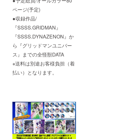
●予定総頁/オールカラー80
・リク
客様負
ざいま
エスト
担（着
す。本
ページ(予定)
につい
払い）
編や設
てのご
となり
定にな
●収録作品/
注意：
ます。
い２次
①『SS
※画像
創作の
『SSSS.GRIDMAN』
SS.GRI
は、イ
リクエ
DMAN
『SSSS.DYNAZENON』か
メージ
ストは
』
です。
出来ま
ら『グリッドマンユニバー
『SSSS
せん。
.DYNAZ
怪獣、
ス』までの全怪獣DATA
ENON
キャラ
』『グ
クター
※送料は別途お客様負担（着
リッド
の背景
マン ユ
等は描
払い）となります。
ニバー
きませ
ス』か
ん。 ③
らリク
詳細な
エスト
怪獣や
くださ
キャラ
い。怪
クター
獣、
名の指
キャラ
定は、
クター
備考欄
の単体
にお書
を描き
きくだ
ます。
さい。
②ポー
④色紙