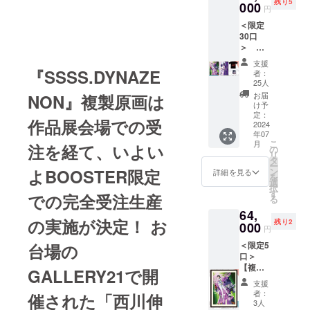
AN』
紙：業
残り5
カラー
000
チ”T
用吸水
品/
円
ルカ
『SSSS
務用
化して
シャ
紙 印
『SSSS
ラー80
.DYNAZ
コース
＜限定
アカネ
ツ』 と
刷：片
.GRIDM
ページ
ENON
ター専
30口
を加筆
『西川
面フル
AN』
・収録
』から
用吸水
＞
修正し
伸司の
カラー
『SSSS
作品/
『グ
紙 印
【GOO
た新イ
怪獣解
(予定)
.DYNAZ
支援
『SSSS
リッド
刷：片
DS➀
ラスト
『SSSS.DYNAZE
説図
●【西川
者：
ENON
.GRIDM
マンユ
面フル
コー
の限定T
鑑』の
25人
伸司直
』から
AN』
ニバー
カラー
ス】 西
シャツ
セット
筆サイ
お届
NON』複製原画は
『グ
『SSSS
ス』ま
(予定)
川伸司
化が実
コース
け予
ン入
リッド
.DYNAZ
での全
※2024
が作品
現！
定：
です。
り】＜
マンユ
ENON
作品展会場での受
怪獣紹
年7月下
展用に
2024
『作品
<リター
BOOST
ニバー
』から
介 ※版
旬頃の
年07
描き下
展描き
ン内容>
ER限定
ス』ま
『グ
こ
権は版
月
お届け
注を経て、いよい
ろした
下ろし
の
●【描き
版＞
での全
リッド
リ
権元に
となり
イラス
イラス
タ
下ろし
『西川
怪獣
マンユ
ー
帰属し
ます。
トを使
ト”アカ
よBOOSTER限定
ン
使用】
詳細を見る
伸司の
DATA
ニバー
を
ます。
※価格は
用した
ネ”T
選
西川伸
怪獣解
※2024
ス』ま
択
※2024
税込み
「 ポス
シャ
す
司”アン
説図
での完全受注生産
年7月下
での全
る
年7月下
です。
ター（2
ツ』 と
チ” T
鑑』 ●
旬頃の
怪獣紹
旬頃の
※送料は
64,
種）」
『西川
シャツ
予定判
お届け
介 ※版
の実施が決定！ お
お届け
別途お
残り2
と「T
000
伸司の
●【西川
型：A4
円
となり
権は版
となり
客様負
シャツ
怪獣解
伸司直
ソフト
ます。
権元に
ます。
担（着
＜限定5
台場の
（2
説図
筆サイ
カバー
※価格は
帰属し
※価格は
払い）
口＞
種）」
鑑』の
ン入
(予定)
税込み
ます。
税込み
となり
【複製
の限定
セット
GALLERY21で開
り】＜
●予定総
です。
※2024
です。
ます。
原画
コース
コース
BOOST
頁/オー
支援
※送料は
年7月下
※送料は
※画像は
コース
です。
です。
ER限定
者：
ルカ
催された「西川伸
別途お
旬頃の
別途お
イメー
A】 西
<リター
<リター
3人
版＞
ラー80
客様負
お届け