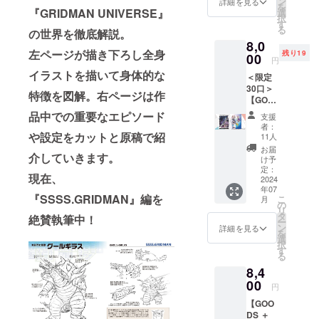
『グ
ン
セッ
詳細を見る
総頁/
を
用した
『GRIDMAN UNIVERSE』
リッド
選
ト：西
オール
択
B2ポス
マン ユ
す
川伸司
カラー
る
の世界を徹底解説。
ターが
ニバー
描き下
80 ペー
8,0
登場！
ス』“グ
ろし“新
ジ ・収
左ページが描き下ろし全身
残り19
作品展
00
リッド
作”の3
円
録作品/
描き下
マン
点をA4
『SSSS
イラストを描いて身体的な
＜限定
ろしイ
（Unive
クリア
.GRIDM
30口＞
ラスト
rse
ファイ
特徴を図解。右ページは作
AN』
【GOO
『グ
Fighter
ル化。3
『SSSS
DS ＋
リッド
）”西川
品中での重要なエピソード
枚
支援
.DYNAZ
図鑑⑦
マン ユ
伸司 描
組。
者：
ENON
コー
や設定をカットと原稿で紹
ニバー
き下ろ
11人
判型：
』から
ス】
ス』 “サ
し特製
A4 素
お届
『グ
介していきます。
【BOO
ウンド
アクリ
け予
材：
リッド
STER限
ラス合
定：
ルキー
PVC
マンユ
現在、
定版】
2024
体！” ポ
ホル
●【描き
ニバー
年07
西川伸
ス
ダーと
下ろし
『SSSS.GRIDMAN』編を
ス』ま
こ
月
司 “宇宙
ター』
の
『西川
使用】
での全
リ
船ユニ
と『西
タ
伸司の
絶賛執筆中！
西川伸
怪獣紹
ー
バース
川伸司
ン
怪獣解
詳細を見る
司B2ポ
介 ※版
を
ヒロイ
の怪獣
選
説図
スター
権は版
択
ン1”B2
解説図
す
鑑』の
※原画展
権元に
る
ポス
鑑』の
セット
用に描
帰属し
8,4
ター ＋
セット
コース
き下ろ
ます。
図鑑
00
コース
です。
したイ
円
※2024
コース
です。
＜リ
ラスト
年7月下
【GOO
<リター
<リター
ターン
を使用
旬頃の
DS ＋
ン内容>
ン内容>