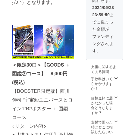
関わらず、
伸司直
●＜西川
払い）となります。
原画 に
予定)
収録作
筆カ
伸司直
ついて
2024/05/28
※図鑑に
品/
ラーイ
筆サイ
・パー
ついて
『SSSS
23:59:59
ま
ラスト
ン入り
トカ
・予定
.GRIDM
原画」
＆製造
ラーイ
でに集まっ
判型：
AN』
と『西
証明書
ラスト
A4 ソフ
『SSSS
た金額が
川伸司
付＞描
原画 ：
トカ
.DYNAZ
の怪獣
き下ろ
リクエ
ファンディ
バー ・
ENON
解説図
し複製
ストで
予定総
』から
ングされま
鑑』の
原画
描く怪
頁/オー
『グ
セット
『グ
獣、
す。
ルカ
リッド
コース
リッド
キャラ
ラー80
マンユ
です。
マン ユ
クター
ページ
ニバー
＜リ
ニバー
＜限定30口＞【GOODS ＋
は1体の
・収録
ス』ま
支援に関するよ
ターン
ス』”ア
みとな
作品/
での全
くある質問
図鑑⑦コース】 8,000円
内容＞
カネ&ア
りま
『SSSS
怪獣
●【リク
レクシ
手数料はいく
す。
.GRIDM
DATA
(税込)
エスト
ス・ケ
らかかります
（A4サ
AN』
※2024
可】直
リヴ
か？
イズ）
『SSSS
年7月下
【BOOSTER限定版】西川
筆カ
2024” ※
・リク
.DYNAZ
旬頃の
ラーイ
複製原
目標金額に届
エスト
ENON
伸司 “宇宙船ユニバースヒロ
お届け
ラスト
画につ
かなかった場
につい
』から
となり
原画
いて ・
合どうなりま
イン1”B2ポスター ＋ 図鑑
てのご
『グ
ます。
●【西川
サイ
すか？
注意：
リッド
※価格は
伸司直
コース
ズ：
①『SS
マンユ
税込と
筆サイ
（絵
支援で困った
SS.GRI
ニバー
なりま
<リターン内容>
ン入
柄）A2
時はどこに相
DMAN
ス』ま
す。 ※
り】＜
サイズ
談したらいい
』
での全
送料は
●【描き下ろし使用】西川伸