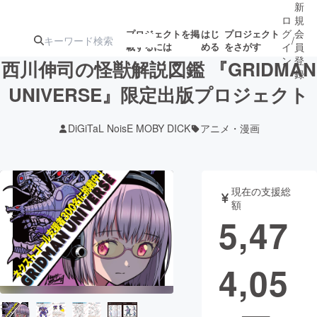
新
ロ
規
グ
会
プロジェクトを掲
はじ
プロジェクト
/
載するには
める
をさがす
イ
員
ン
登
西川伸司の怪獣解説図鑑 『GRIDMAN
録
UNIVERSE』限定出版プロジェクト
人気のプロ
注目のリ
注目の新着プロ
募集終了が近いプ
もうすぐ公開
DiGiTaL NoisE MOBY DICK
アニメ・漫画
ジェクト
ターン
ジェクト
ロジェクト
されます
アート・写真
音楽
現在の支援総
額
5,47
テクノロジー・ガジェット
ゲーム・サ
4,05
映像・映画
書籍・雑誌
ビジネス・起業
チャレンジ