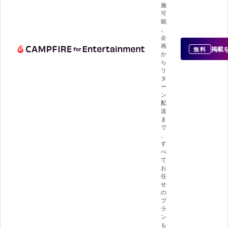
施
可
能
。
企
画
掲載
無料
か
ら
リ
タ
ー
ン
配
送
ま
で
、
す
べ
て
お
任
せ
の
プ
ラ
ン
も