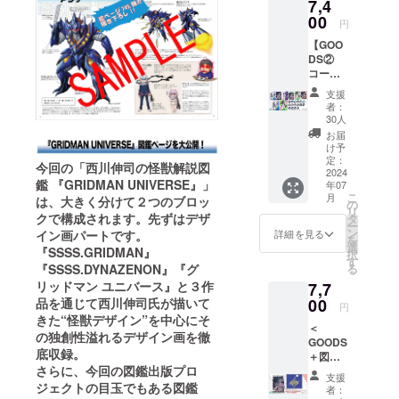
7,4
.DYNAZ
00
ENON
円
』『グ
【GOO
リッド
DS②
マン ユ
コー
ニバー
ス】
ス』の
支援
【BOO
怪獣デ
者：
STER限
ザイ
30人
定版】
ナース
お届
西川伸
タッフ
け予
司【描
定：
として
今回の「西川伸司の怪獣解説図
き下ろ
2024
参加
鑑 『GRIDMAN UNIVERSE』」
年07
し使
し、本
こ
月
は、大きく分けて２つのブロッ
用】ク
の
編作品
リ
リア
クで構成されます。先ずはデザ
タ
に深く
ー
ファイ
ン
関わる
詳細を見る
イン画パートです。
を
ル3種
選
作家自
『SSSS.GRIDMAN』
択
セット
す
らが独
『SSSS.DYNAZENON』『グ
る
＋ “宇宙
自の視
リッドマン ユニバース』と３作
7,7
船ユニ
点で、
バース
品を通じて西川伸司氏が描いて
00
作品に
円
ヒロイ
きた“怪獣デザイン”を中心にそ
登場す
＜
ン”B2
る全怪
の独創性溢れるデザイン画を徹
GOODS
ポス
獣のデ
底収録。
＋図鑑
ター
ザイン
さらに、今回の図鑑出版プロ
➀コー
セット
や設定
支援
ス＞ 西
ジェクトの目玉でもある図鑑
＋ コー
を図解
者：