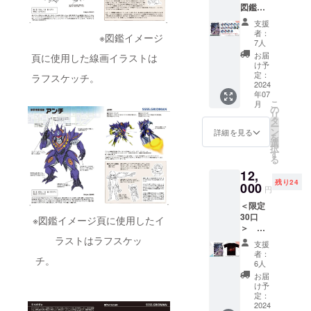
内容＞
したB2
お届け
図鑑⑥
●【描き
●【描き
●西川伸
ポス
となり
コー
下ろし
下ろし
司『グ
ター ※
支援
ます。
ス】
使用】
使用】
リッド
者：
新作ポ
※図鑑イメージ
※価格は
【BOO
西川伸
西川伸
7人
マン ユ
スター2
税込み
STER限
司 “宇宙
司 『グ
ニバー
お届
種セッ
頁に使用した線画イラストは
です。
定版】
船ユニ
リッド
け予
ス』“グ
ト：西
※送料は
西川伸
バース
定：
マン ユ
ラフスケッチ。
リッド
川伸司
別途お
司 “
2024
ヒロイ
ニバー
マン
描き下
客様負
年07
『GRID
ン1”B2
ス』“サ
（Unive
ろし“新
こ
担（着
月
MAN
ポス
の
ウンド
rse
作”の2
リ
払い）
UNIVE
ター ※
タ
ラス合
Fighter
点をB2
ー
となり
RSE』”
宇宙船
ン
体！”ポ
詳細を見る
）”アク
ポス
を
ます。
コース
Vol81に
選
スター
リル
ター
択
※画像は
ター16
掲載し
す
（B2サ
キーホ
化。2枚
る
イメー
種セッ
たイラ
イズ）
ルダー
組。
ジで
12,
ト ＋ 図
ストを
●【西川
●【西川
判型：
す。
残り24
鑑コー
000
作品展
伸司直
伸司直
円
B2・用
ス <リ
用に大
筆サイ
筆サイ
紙：
＜限定
ターン
幅加筆
ン入
ン入
アート
30口
内容>
した作
※図鑑イメージ頁に使用したイ
り】＜
り】＜
コート
＞
●【描き
品を使
BOOST
BOOST
菊版
【GOO
ラストはラフスケッ
下ろし
用した
ER限定
ER限定
支援
135kg(
DS ＋
使用】
B2ポス
版＞
者：
版＞
予定)
チ。
図鑑➃
西川伸
ター ※
6人
『西川
『西川
●【描き
コー
司
判型：
伸司の
お届
伸司の
下ろし
ス】 作
“『GRI
B2・用
け予
怪獣解
怪獣解
使用】
品展用
DMAN
定：
紙：
説図
説図
西川伸
に西川
2024
UNIVE
コート
鑑』 ※