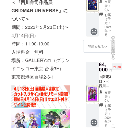
ラ」 展
るのは
原画
＜『西川伸司作品展 ｰ
約
支援
※価格は
サイン
覧会用
今回の
『SSSS
者：
420mm
税込と
入り・
加筆作
クラウ
0人
GRIDMAN UNIVERSE』に
.DYNAZ
)／（額
なりま
BOOST
品を原
ドファ
ENON
お届
寸法）
す。 ※
ER限定
ついて＞
画展会
ンディ
け予
』「オ
B2サイ
送料は
＞【複
場と
定：
ングの
ニ
ズ(H約
別途お
期間：2023年3月23日(土)〜
製原画
2024
BOOST
みとな
ジャ
728 × W
客様負
年07
コース
ER限定
りま
× バー
約
担（着
こ
4月14日(日)
月
L】 西
で複製
の
す。 ＜
ナドド
515mm
払い）
リ
川伸司
原画と
タ
リター
ン」 ※
) ※版権
時間：11:00-19:00
となり
ー
による
して完
ン
ン内容
詳細を見る
複製原
は版権
ます。
を
描き下
全受注
選
＞
入場料金：無料
画につ
元に帰
※画像
択
ろし
生産の
す
●「西川
いて ・
属しま
は、イ
る
『SSSS
実施が
場所：GALLERY21（グラン
伸司直
サイ
す。
メージ
64,
.DYNAZ
決定！
筆サイ
ズ：
※2024
です。
残り3
ドニッコー東京 台場3F）
ENON
000
原画展
ン入
（絵
円
年7月下
』「ナ
が終了
り」描
柄）A2
旬頃の
東京都港区台場2-6-1
＜限定3
イト
した現
き下ろ
サイズ
お届け
口＞＜
× グ
在、入
し複製
(H約
となり
西川伸
リッド
手出来
原画
594× W
ます。
司直筆
ナイ
るのは
『SSSS
約
支援
※価格は
サイン
ト」 展
今回の
.DYNAZ
者：
420mm
税込と
入り・
覧会用
クラウ
0人
ENON
)／（額
なりま
BOOST
加筆作
ドファ
』「ム
お届
寸法）
す。 ※
ER限定
品を原
ンディ
け予
ジナ
B2サイ
送料は
＞【複
画展会
定：
ングの
× ガル
ズ(H約
別途お
製原画
2024
場と
みとな
ニク
728 × W
客様負
年07
コース
BOOST
りま
ス」 ※
約
担（着
こ
月
M】 西
ER限定
の