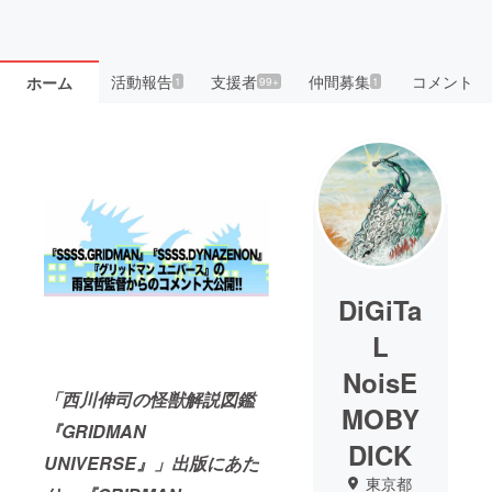
活動報告
支援者
仲間募集
コメント
ホーム
1
99+
1
DiGiTa
L
NoisE
「西川伸司の怪獣解説図鑑
MOBY
『GRIDMAN
DICK
UNIVERSE』」出版にあた
東京都