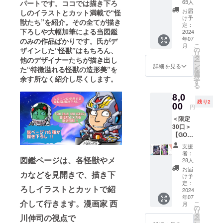
川伸司
スター
65人
パートです。ココでは描き下ろ
で解説
描き下
16種
する図
お届
しのイラストとカット満載で“怪
ろしに
セット
け予
鑑で
獣たち”を紹介。その全てが描き
よる
限定
定：
す。 ＜
下ろしや大幅加筆による当図鑑
『グ
2024
コース
リター
年07
リッド
のみの作品ばかりです。氏がデ
<リター
ン内容
こ
月
マン ユ
ン内容>
の
ザインした“怪獣”はもちろん、
＞
リ
ニバー
●【描き
タ
●【西川
他のデザイナーたちが描き出し
ー
ス』“グ
下ろし
ン
詳細を見る
伸司直
た“特徴溢れる怪獣の造形美
”を
を
リッド
使用】
選
筆サイ
択
余す所なく紹介し尽くします。
マン
西川伸
す
ン入
る
（Unive
司A4ク
り】＜
8,0
rse
リア
BOOST
残り2
Fighter
00
ファイ
ER限定
円
）”のア
ル ※原
版＞
＜限定
クリル
画展用
『西川
30口＞
キーホ
に描き
伸司の
【GOO
ルダー
下ろし
怪獣解
DS ＋
が登
たイラ
説図
支援
図鑑➁
場！入
ストを
者：
鑑』 ※
コー
図鑑ページは、各怪獣やメ
手出来
使用し
28人
画集に
ス】 作
るのは
たA4ク
お届
つい
カなどを見開きで、描き下
品展用
今回の
リア
け予
て： ・
に西川
クラウ
定：
ファイ
予定判
ろしイラストとカットで紹
伸司が
2024
ドファ
ル ※新
型：A4
年07
描き下
ンディ
作クリ
介して行きます。漫画家 西
ソフト
こ
月
ろした
ングの
の
アファ
カバー
リ
イラス
み！
タ
イル3種
川伸司の視点で
・予定
ー
トを使