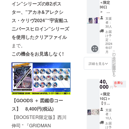
(H約
となり
＜限定
イン”シリーズのB2ポス
2024」
した現
り」描
594× W
ます。
30口
展覧会
在、入
き下ろ
約
※価格は
ター、”アカネ&アレクシ
＞
用描き
手出来
し複製
420mm
税込と
【GOO
下ろし
るのは
原画
)／（額
支援
なりま
ス・ケリヴ2024”“宇宙船ユ
DS ＋
作品を
今回の
『SSSS
者：
寸法）
す。 ※
図鑑➂
BOOST
クラウ
30人
.DYNAZ
B2サイ
ニバースヒロイン”シリーズ
送料は
コー
ER限定
ドファ
ENON
お届
ズ(H約
別途お
ス】 作
で複製
ンディ
け予
を使用したクリアファイル
』「ナ
728 × W
客様負
品展用
原画と
定：
ングの
イト
約
担（着
に西川
2024
して完
まで。
みとな
× グ
515mm
払い）
年07
伸司が
全受注
りま
リッド
) ※版権
となり
こ
月
この機会をお見逃しなく!
描き下
生産が
の
す。 ＜
ナイ
は版権
ます。
リ
ろした
決定！
タ
リター
ト」 ※
元に帰
※画像
ー
イラス
入手出
ン
ン内容
詳細を見る
複製原
属しま
は、イ
を
トを使
来るの
選
＞
画につ
す。
メージ
択
用した
は今回
す
●「西川
いて ・
※2024
です。
る
B2ポス
のクラ
伸司直
サイ
年7月下
40,
ターが
ウド
筆サイ
ズ：
旬頃の
在庫な
登場！
000
ファン
し
ン入
（絵
円
お届け
作品展
ディン
り」描
柄）A2
となり
＜限定
描き下
グのみ
き下ろ
サイズ
ます。
10口＞
ろしイ
となり
【GOODS ＋ 図鑑⑥コー
し複製
(H約
※価格は
【リク
ラス
ます。
原画
594× W
税込と
エスト
ス】 8,400円(税込)
ト“アカ
＜リ
『SSSS
約
支援
なりま
原画 ＋
ネ&アレ
ターン
.DYNAZ
者：
420mm
す。 ※
【BOOSTER限定版】西川
図鑑①
クシ
内容＞
10人
ENON
)／（額
送料は
コー
ス・ケ
●「西川
』「２
お届
寸法）
別途お
伸司 “ 『GRIDMAN
ス】
リヴ
伸司直
け予
代目
B2サイ