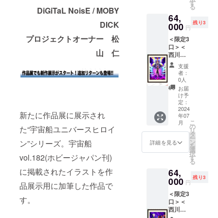
ろし
全受注
す
＞
いて ・
属しま
です。
る
『SSSS
DiGiTaL NoisE / MOBY
生産の
●「西川
サイ
す。
64,
.DYNAZ
実施が
伸司直
ズ：
※2024
DICK
残り3
ENON
000
決定！
筆サイ
（絵
円
年7月下
』「ム
原画展
ン入
柄）A2
旬頃の
プロジェクトオーナー 松
＜限定3
ジナ
が終了
り」描
サイズ
お届け
口＞＜
× ガル
した現
き下ろ
(H約
山 仁
となり
西川伸
ニク
在、入
し複製
594× W
ます。
司直筆
ス」 展
手出来
原画
約
支援
※価格は
サイン
覧会用
るのは
『SSSS
者：
420mm
税込と
入り・
加筆作
今回の
0人
.DYNAZ
)／（額
なりま
BOOST
品を原
クラウ
ENON
お届
寸法）
す。 ※
ER限定
画展会
ドファ
け予
』
B2サイ
送料は
＞【複
場と
定：
ンディ
「ジュ
ズ(H約
別途お
製原画
2024
BOOST
ングの
ウガ
728 × W
客様負
新たに作品展に展示され
年07
コース
ER限定
みとな
× ギブ
約
担（着
こ
月
K】 西
で複製
の
りま
ゾー
た“宇宙船ユニバースヒロイ
515mm
払い）
リ
川伸司
原画と
タ
す。 ＜
グ」 ※
) ※版権
となり
ー
による
して完
ン
リター
ン”シリーズ。宇宙船
詳細を見る
複製原
は版権
ます。
を
描き下
全受注
選
ン内容
画につ
元に帰
※画像
択
ろし
vol.182(ホビージャパン刊)
生産の
す
＞
いて ・
属しま
は、イ
る
『SSSS
実施が
●「西川
サイ
す。
メージ
に掲載されたイラストを作
64,
.DYNAZ
決定！
伸司直
ズ：
※2024
です。
残り3
ENON
000
原画展
筆サイ
（絵
円
年7月下
品展示用に加筆した作品で
』「シ
が終了
ン入
柄）A2
旬頃の
＜限定3
ズム
した現
り」描
サイズ
お届け
す。
口＞＜
× ガ
在、入
き下ろ
(H約
となり
西川伸
ギュ
手出来
し複製
594× W
ます。
司直筆