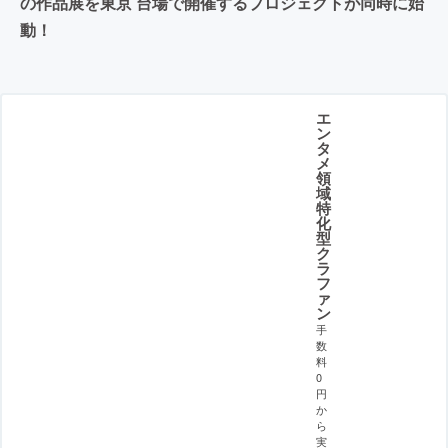
の作品展を東京 台場で開催するプロジェクトが同時に始
動！
エ
ン
タ
メ
領
域
特
化
型
ク
ラ
フ
ァ
ン
手
数
料
0
円
か
ら
実