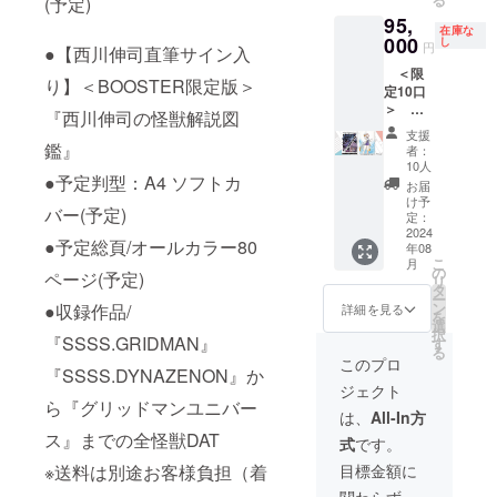
(予定)
ス』”ア
ターン
ン入
(H約
年7月下
メージ
95,
カネ&ア
内容＞
り】＜
728 × W
旬頃の
在庫な
です。
レクシ
000
●【リク
し
BOOST
約
円
お届け
●【西川伸司直筆サイン入
ス・ケ
エスト
ER限定
515mm
となり
＜限
リヴ
可】西
版＞
) ●【西
り】＜BOOSTER限定版＞
ます。
定10口
2024”
川伸司
『西川
川伸司
※価格は
＞
を
パート
伸司の
『西川伸司の怪獣解説図
直筆サ
税込と
【リク
BOOST
カラー
怪獣解
イン入
支援
なりま
エスト
ER限定
鑑』
イラス
説図
者：
り】＜
す。 ※
原画 ＋
で複製
ト原画
10人
鑑』 ※
BOOST
送料は
図鑑②
●予定判型：A4 ソフトカ
原画と
●【西川
ポス
お届
ER限定
別途お
コー
して完
伸司直
け予
ターに
版＞
客様負
バー(予定)
ス】 本
全受注
定：
筆サイ
ついて
『西川
担（着
プロ
2024
生産が
ン入
・作品
伸司の
払い）
●予定総頁/オールカラー80
年08
ジェク
決定！
り】＜
展用に
怪獣解
となり
こ
月
トだか
入手出
の
BOOST
描き下
ページ(予定)
説図
ます。
リ
ら実現
来るの
タ
ER限定
ろした
鑑』 ●
※画像
ー
するあ
は今回
ン
版＞
●収録作品/
詳細を見る
イラス
予定判
は、イ
を
なただ
のクラ
選
『西川
トを使
型：A4
メージ
択
けのリ
『SSSS.GRIDMAN』
ウド
す
伸司の
用した
ソフト
です。
る
クエス
ファン
怪獣解
このプロ
B2ポス
カバー
『SSSS.DYNAZENON』か
ト原画
ディン
説図
ター ・
(予定)
ジェクト
が登
グのみ
鑑』 ※
判型：
●予定総
ら『グリッドマンユニバー
場！西
となり
西川伸
は、
All-In方
B2・用
頁/オー
川伸司
ます。
司パー
紙：
ルカ
ス』までの全怪獣DAT
式
です。
の直筆
＜リ
トカ
コート
ラー80
による
ターン
ラーイ
目標金額に
※送料は別途お客様負担（着
菊版
ページ
「西川
内容＞
ラスト
135kg(
(予定) ●