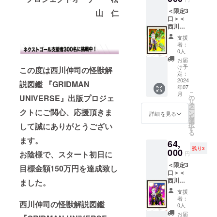
お届け
旬頃の
』「飛
原画展
り」描
(H約
となり
お届け
＜限定3
鳥川ち
山 仁
が終了
き下ろ
594× W
ます。
となり
口＞＜
せ ×
した現
し複製
約
※価格は
ます。
西川伸
ゴルド
在、入
原画
420mm
税込と
※価格は
司直筆
バー
手出来
『SSSS
)／（額
支援
なりま
税込み
サイン
ン」 展
るのは
.DYNAZ
者：
寸法）
す。 ※
です。
入り・
覧会用
今回の
0人
ENON
B2サイ
送料は
※送料は
BOOST
加筆作
クラウ
』「南
お届
ズ(H約
別途お
別途お
ER限定
品を原
ドファ
け予
夢芽
この度は西川伸司の怪獣解
728 × W
客様負
客様負
＞【複
画展会
定：
ンディ
× ネオ
約
担（着
担（着
製原画
2024
場と
ングの
説図鑑 『GRIDMAN
フォビ
515mm
払い）
払い）
年07
コース
BOOST
みとな
ア」 ※
) ※版権
となり
こ
月
となり
H】 西
UNIVERSE』出版プロジェ
ER限定
の
りま
複製原
は版権
ます。
リ
ます。
川伸司
で複製
タ
す。 ＜
画につ
元に帰
※画像
ー
※画像は
クトにご関心、応援頂きま
による
原画と
ン
リター
詳細を見る
いて ・
属しま
は、イ
を
イメー
描き下
して完
選
ン内容
サイ
す。
メージ
択
して誠にありがとうござい
ジで
ろし
全受注
す
＞
ズ：
※2024
です。
る
す。
『SSSS
生産の
●「西川
（絵
年7月下
ます。
64,
.DYNAZ
実施が
伸司直
柄）A2
旬頃の
残り3
ENON
000
決定！
筆サイ
お陰様で、スタート初日に
サイズ
円
お届け
』
原画展
ン入
(H約
となり
＜限定3
「ジュ
が終了
目標金額150万円を達成致し
り」描
594× W
ます。
口＞＜
ウガ
した現
き下ろ
約
※価格は
西川伸
ました。
× ギブ
在、入
し複製
420mm
税込と
司直筆
ゾー
手出来
原画
)／（額
支援
なりま
サイン
グ」 展
るのは
『SSSS
者：
寸法）
す。 ※
西川伸司の怪獣解説図鑑
入り・
覧会用
今回の
0人
.DYNAZ
B2サイ
送料は
BOOST
加筆作
クラウ
ENON
お届
ズ(H約
別途お