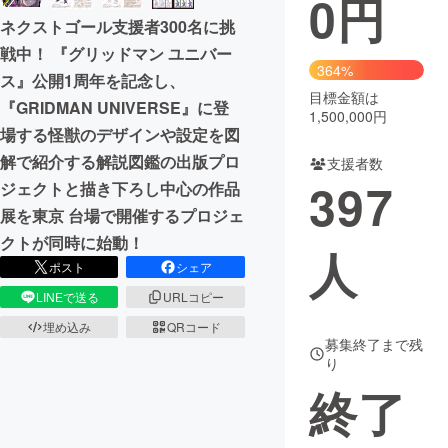
0
円
ネクストゴール支援者300名に挑
まちづくり・地域活性化
戦中！ 『グリッドマン ユニバー
364%
ス』公開1周年を記念し、
目標金額は
CAMPFIRE for Social Good
CAMPFIRE Creation
『GRIDMAN UNIVERSE』に登
1,500,000円
CAMPFIREふるさと納税
machi-ya
コミュニティ
場する怪獣のデザインや設定を図
解で紹介する解説図鑑の出版プロ
支援者数
397
ジェクトと描き下ろし中心の作品
展を東京 台場で開催するプロジェ
クトが同時に始動！
人
ポスト
シェア
LINEで送る
URLコピー
埋め込み
QRコード
募集終了まで残
り
終了