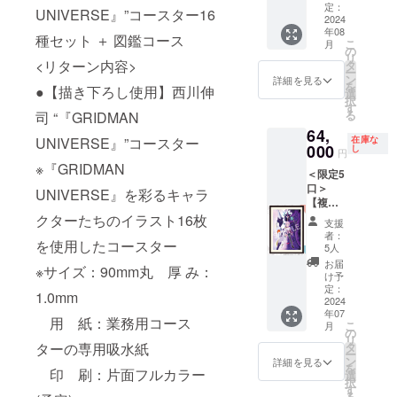
客様負
本プロ
2024”
定：
筆サイ
× ブル
ズ(H約
UNIVERSE』”コースター16
担（着
ジェク
2024
ポス
ン入り
バイ
728 × W
払い）
年08
トだか
ター』
＆製造
種セット ＋ 図鑑コース
ン」 ※
約
となり
こ
月
ら実現
と『西
の
証明書
複製原
515mm
ます。
リ
するあ
川伸司
<リターン内容>
タ
付」描
画につ
) ※版権
※画像
ー
なただ
の怪獣
ン
き下ろ
詳細を見る
いて ・
は版権
は、イ
を
●【描き下ろし使用】西川伸
けのリ
解説図
選
し複製
サイ
元に帰
メージ
択
クエス
鑑』の
す
原画
ズ：
属しま
です。
る
司 “『GRIDMAN
ト原画
セット
『グ
（絵
す。
64,
が登
コース
リッド
柄）A2
※2024
在庫な
UNIVERSE』”コースター
場！ 西
000
です。
し
マン ユ
サイズ
円
年7月下
川伸司
<リター
ニバー
(H約
※『GRIDMAN
旬頃の
＜限定5
の直筆
ン内容>
ス』
594× W
お届け
口＞
による
●【描き
UNIVERSE』を彩るキャラ
「アカ
約
となり
【複製
「パー
下ろし
ネ&アレ
420mm
ます。
原画
トカ
クターたちのイラスト16枚
使用】
クシ
)／（額
支援
※価格は
コース
ラーイ
西川伸
ス・ケ
者：
寸法）
税込と
を使用したコースター
B】 西
ラスト
司 “アカ
5人
イヴ
B2サイ
なりま
川伸司
原画」
ネ&アレ
2024」
お届
ズ(H約
す。 ※
※サイズ：90mm丸 厚 み：
による
と『西
クシ
け予
※絵柄：
728 × W
送料は
作品展
川伸司
定：
ス・ケ
A2サイ
約
1.0mm
別途お
用描き
2024
の怪獣
リヴ
ズ(H約
515mm
客様負
年07
下ろし
解説図
2024”B
594× W
用 紙：業務用コース
) ※版権
担（着
こ
月
イラス
鑑』の
の
2ポス
約
は版権
払い）
リ
ト『グ
セット
タ
ターの専用吸水紙
ター
420mm
元に帰
となり
ー
リッド
コース
ン
●【西川
詳細を見る
)／額寸
属しま
ます。
を
マン ユ
印 刷：片面フルカラー
です。
選
伸司直
法：B2
す。
※画像
択
ニバー
＜リ
す
筆サイ
サイズ
※2024
は、イ
る