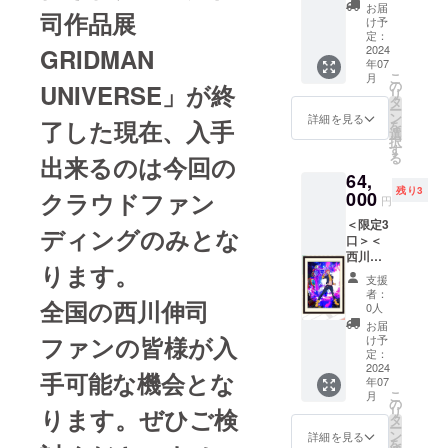
客様負
ジで
川伸司
ン内容>
ン内容>
『西川
お届
ページ
担（着
となり
司作品展
担（着
す。
による
●【描き
●【描き
け予
伸司の
(予定) ●
払い）
ます。
払い）
作品展
下ろし
定：
下ろし
怪獣解
収録作
となり
※価格は
となり
用描き
2024
GRIDMAN
使用】
使用】
説図
品/
ます。
税込み
ます。
年07
下ろし
西川伸
西川伸
鑑』 ※T
『SSSS
※画像は
こ
です。
月
※画像は
イラス
司 “サウ
の
司 ”アカ
UNIVERSE」が終
シャツ
.GRIDM
イメー
リ
※送料は
イメー
ト『グ
ンドラ
タ
ネ
につい
AN』
ジで
ー
別途お
ジで
リッド
ス合
ン
color”T
詳細を見る
て ・サ
『SSSS
了した現在、入手
す。
を
客様負
す。
マン ユ
体！”ポ
選
シャツ
イズ
.DYNAZ
択
担（着
ニバー
スター
す
●【西川
は、
ENON
る
払い）
出来るのは今回の
ス』”サ
（B2サ
伸司直
M,L,XL,
』から
となり
64,
ウンド
イズ）
筆サイ
XXLか
『グ
ます。
残り3
ラス合
クラウドファン
000
●【描き
ン入
らお選
円
リッド
※画像は
体！”を
下ろし
り】＜
びくだ
マンユ
イメー
＜限定3
BOOST
使用】
BOOST
ディングのみとな
さい。
ニバー
ジで
口＞＜
ER限定
西川伸
ER限定
（綿
ス』ま
す。
西川伸
で複製
司 “アカ
版＞
100％）
での全
ります。
司直筆
原画と
ネ&アレ
『西川
M 着丈
支援
怪獣
サイン
して完
クシ
伸司の
者：
69 身幅
DATA
全国の西川伸司
入り・
全受注
ス・ケ
0人
怪獣解
52 肩幅
※2024
BOOST
生産が
リヴ
説図
お届
46 袖丈
年7月下
ER限定
決定！
ファンの皆様が入
2024”B
け予
鑑』 ※T
20 L
旬頃の
＞【複
入手出
定：
2ポス
シャツ
着丈73
お届け
製原画
2024
来るの
ター
につい
手可能な機会とな
身幅55
となり
年07
コース
は今回
●【描き
て ・サ
肩幅50
ます。
こ
月
C】 西
のクラ
の
下ろし
イズ
袖丈
※価格は
ります。ぜひご検
リ
川伸司
ウド
タ
使用】
は、
22 XL
税込み
ー
による
ファン
ン
西川伸
詳細を見る
M,L,XL,
着丈77
です。
を