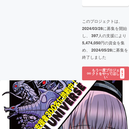
このプロジェクトは、
2024/03/28
に募集を開始
し、
397
人の支援により
5,474,050
円の資金を集
め、
2024/05/28
に募集を
終了しました
もう一度プロジェ
5
クトをやってほし
7
い