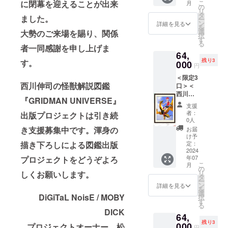
ン」 ※
税込と
100％）
こ
に閉幕を迎えることが出来
権元に
月
となり
F】 西
で複製
の
す。 ＜
複製原
なりま
M 着丈
リ
帰属し
ます。
川伸司
原画と
タ
リター
画につ
す。 ※
ました。
69 身幅
ー
ます。
※画像は
による
して完
ン
ン内容
詳細を見る
いて ・
送料は
52 肩幅
を
※2024
イメー
描き下
全受注
選
＞
大勢のご来場を賜り、関係
サイ
別途お
46 袖丈
択
年7月下
ジで
ろし
生産の
す
●「西川
ズ：
客様負
20 L
る
旬頃の
す。
『SSSS
実施が
者一同感謝を申し上げま
伸司直
（絵
担（着
着丈73
お届け
64,
.DYNAZ
決定！
筆サイ
柄）A2
払い）
身幅55
となり
残り3
す。
ENON
000
原画展
ン入
サイズ
円
となり
肩幅50
ます。
』「山
が終了
り」描
(H約
ます。
袖丈
※価格は
＜限定3
中 暦
した現
き下ろ
594× W
※画像
22 XL
税込み
西川伸司の怪獣解説図鑑
口＞＜
× グ
在、入
し複製
約
は、イ
着丈77
です。
西川伸
レー
手出来
原画
420mm
メージ
『GRIDMAN UNIVERSE』
身幅58
※送料は
司直筆
ジョ
るのは
『SSSS
)／（額
支援
です。
肩幅54
別途お
サイン
ム」 展
今回の
.DYNAZ
者：
寸法）
出版プロジェクトは引き続
袖丈
客様負
入り・
覧会用
クラウ
0人
ENON
B2サイ
24
担（着
BOOST
加筆作
ドファ
き支援募集中です。渾身の
』「麻
お届
ズ(H約
XXL 着
払い）
ER限定
品を原
ンディ
け予
中 蓬
728 × W
丈81 身
となり
＞【複
画展会
定：
描き下ろしによる図鑑出版
ングの
× ザイ
約
幅63 肩
ます。
製原画
2024
場と
みとな
オー
515mm
幅57 袖
※画像は
年07
プロジェクトをどうぞよろ
コース
BOOST
りま
ン」 ※
) ※版権
こ
丈25
月
イメー
G】 西
ER限定
の
す。 ＜
複製原
は版権
リ
※版権は
しくお願いします。
ジで
川伸司
で複製
タ
リター
画につ
元に帰
ー
版権元
す。
による
原画と
ン
ン内容
詳細を見る
いて ・
属しま
を
に帰属
描き下
して完
選
＞
サイ
す。
DiGiTaL NoisE / MOBY
択
しま
ろし
全受注
す
●「西川
ズ：
※2024
る
す。
『SSSS
生産の
伸司直
（絵
DICK
年7月下
※2024
64,
.DYNAZ
実施が
筆サイ
柄）A2
旬頃の
年7月下
残り3
ENON
000
決定！
プロジェクトオーナー 松
ン入
サイズ
円