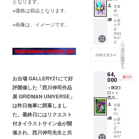
手出来
サイ
となります。
川伸司
・予定
ENON
司直筆
ン」 展
るのは
ズ：
描き下
支援
判型：
』から
サイン
覧会用
※価格は税込となります。
今回の
（絵
者：
ろし“新
A4 ソフ
『グ
入り・
加筆作
クラウ
0人
柄）A2
作”の2
トカ
リッド
BOOST
品を原
ドファ
サイズ
お届
点をB2
バー ・
マンユ
ER限定
※画像は、イメージです。
画展会
ンディ
け予
(H約
ポス
予定総
ニバー
＞【複
場と
定：
ングの
594× W
ター化
頁/オー
ス』ま
製原画
2024
BOOST
みとな
約
（2枚
ルカ
での全
年07
コース
ER限定
りま
420mm
組）。
ラー80
こ
怪獣紹
月
E】 西
で複製
の
す。 ＜
)／（額
・判
ページ
リ
介 ※版
川伸司
原画と
タ
リター
寸法）
型・用
・収録
ー
権は版
による
して完
ン
ン内容
詳細を見る
B2サイ
紙：B2
作品/
を
権元に
描き下
全受注
選
＞
ズ(H約
／アー
『SSSS
択
帰属し
ろし
生産の
す
●「西川
728 × W
トコー
.GRIDM
る
ます。
『SSSS
実施が
伸司直
約
ト菊版
AN』
※2024
64,
.DYNAZ
決定！
筆サイ
515mm
135kg(
『SSSS
年7月下
残り3
お台場 GALLERY21にて好
ENON
000
原画展
ン入
) ※版権
円
予定)
.DYNAZ
旬頃の
』「南
が終了
り」描
は版権
※Tシャ
ENON
評開催した「西川伸司作品
お届け
＜限定3
夢芽
した現
き下ろ
元に帰
ツにつ
』から
となり
口＞＜
× ネオ
在、入
し複製
属しま
いて ・
展 GRIDMAN UNIVERSE」
『グ
ます。
西川伸
フォビ
手出来
原画
す。
サイズ
リッド
※価格は
司直筆
ア」 展
るのは
『SSSS
は昨日無事に閉幕しまし
※2024
支援
は、
マンユ
税込み
サイン
覧会用
今回の
.DYNAZ
者：
年7月下
M,L,XL,
ニバー
です。
入り・
加筆作
クラウ
0人
た。最終日にはリクエスト
ENON
旬頃の
XXLか
ス』ま
※送料は
BOOST
品を原
ドファ
』「ガ
お届
お届け
らお選
での全
別途お
ER限定
付きイラストサイン会が開
画展会
ンディ
け予
ウマ
となり
びくだ
怪獣紹
客様負
＞【複
場と
定：
ングの
× ダイ
ます。
さい。
介 ※版
担（着
催され、西川伸司先生と共
製原画
2024
BOOST
みとな
ナゼノ
※価格は
（綿
権は版
払い）
年07
コース
ER限定
りま