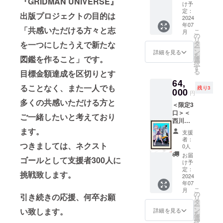
『GRIDMAN UNIVERSE』
ER限定
品を原
ドファ
け予
』「山
728 × W
客様負
＞【複
画展会
定：
ンディ
中 暦
約
出版プロジェクトの目的は
担（着
製原画
2024
場と
ングの
× グ
515mm
払い）
年07
コース
BOOST
みとな
「共感いただける方々と志
レー
) ※版権
となり
こ
月
I】 西川
ER限定
の
りま
ジョ
は版権
ます。
リ
伸司に
で複製
を一つにしたうえで新たな
タ
す。 ＜
ム」 ※
元に帰
※画像
ー
よる描
原画と
ン
リター
詳細を見る
複製原
属しま
は、イ
を
図鑑を作ること」です。
き下ろ
して完
選
ン内容
画につ
す。
メージ
択
し
全受注
す
＞
いて ・
※2024
です。
る
目標金額達成を区切りとす
『SSSS
生産の
●「西川
サイ
年7月下
64,
.DYNAZ
実施が
伸司直
ズ：
旬頃の
ることなく、また一人でも
残り3
ENON
000
決定！
筆サイ
（絵
円
お届け
』「オ
原画展
ン入
柄）A2
多くの共感いただける方と
となり
＜限定3
ニ
が終了
り」描
サイズ
ます。
口＞＜
ジャ
した現
ご一緒したいと考えており
き下ろ
(H約
※価格は
西川伸
× バー
在、入
し複製
594× W
税込と
司直筆
ナドド
ます。
手出来
原画
約
支援
なりま
サイン
ン」 展
るのは
『SSSS
者：
420mm
す。 ※
つきましては、ネクスト
入り・
覧会用
今回の
0人
.DYNAZ
)／（額
送料は
BOOST
加筆作
クラウ
ENON
お届
寸法）
別途お
ゴールとして支援者300人に
ER限定
品を原
ドファ
け予
』「飛
B2サイ
客様負
＞【複
画展会
定：
ンディ
鳥川ち
ズ(H約
挑戦致します。
担（着
製原画
2024
場と
ングの
せ ×
728 × W
払い）
年07
コース
BOOST
みとな
ゴルド
約
となり
こ
月
J】 西
ER限定
の
りま
バー
引き続きの応援、何卒お願
515mm
ます。
リ
川伸司
で複製
タ
す。 ＜
ン」 ※
) ※版権
※画像
ー
による
原画と
ン
い致します。
リター
詳細を見る
複製原
は版権
は、イ
を
描き下
して完
選
ン内容
画につ
元に帰
メージ
択