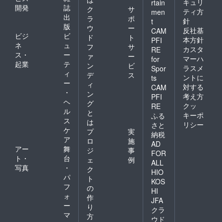
キュリ
rtain
開発
誌
ク
サ
ティ方
men
出
ラ
ポ
針
t
版
ウ
ー
反社基
CAM
ビジ
ビ
ド
ト
本方針
PFI
ネ
ュ
フ
サ
カスタ
RE
ス・
ー
ァ
ー
マーハ
for
起業
テ
ン
ビ
ラスメ
Spor
ィ
デ
ス
ントに
ts
ー
ィ
対する
CAM
・
ン
考え方
PFI
ヘ
グ
クッ
RE
ル
と
キーポ
ふる
ス
は
リシー
さと
ケ
プ
実
納税
ア
ロ
施
AD
アー
舞
ジ
事
FOR
ト・
台
ェ
例
ALL
写真
・
ク
HIO
パ
ト
KOS
フ
の
HI
ォ
作
JFA
ー
り
クラ
マ
方
ウド