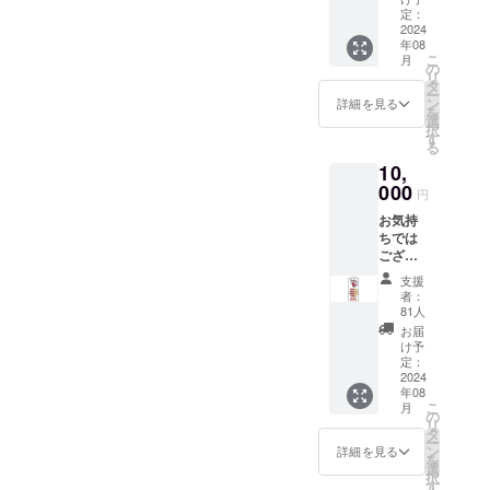
御礼の
定：
メッ
2024
年08
セージ
こ
月
と「輪
の
リ
島レッ
タ
ー
ドイー
ン
詳細を見る
を
グル
選
択
ス」専
す
る
用クリ
10,
アファ
イルを
000
円
贈らせ
お気持
て頂き
ちでは
ます。
ござい
ます
支援
が、
者：
メール
81人
又は郵
お届
送にて
け予
御礼の
定：
メッ
2024
年08
セージ
こ
月
と「輪
の
リ
島レッ
タ
ー
ドイー
ン
詳細を見る
を
グル
選
択
ス」専
す