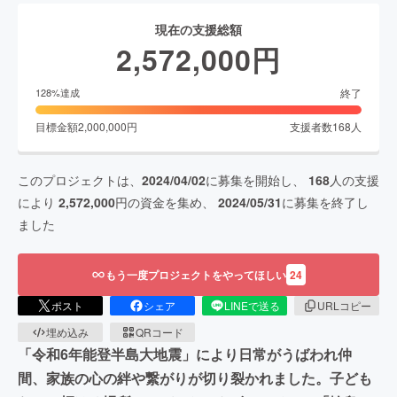
現在の支援総額
2,572,000
円
終了
128
%達成
目標金額
2,000,000
円
支援者数
168
人
このプロジェクトは、
2024/04/02
に募集を開始し、
168
人の支援
により
2,572,000
円の資金を集め、
2024/05/31
に募集を終了し
ました
もう一度プロジェクトをやってほしい
24
ポスト
シェア
LINEで送る
URLコピー
埋め込み
QRコード
「令和6年能登半島大地震」により日常がうばわれ仲
間、家族の心の絆や繋がりが切り裂かれました。子ども