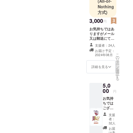
(All-or-
挑戦しま
Nothing
す。ご支援
方式)
のほどどう
3,000
ぞよろしく
円
お願いいた
お気持ちではあ
します！
りますがメール
又は郵送にて御
礼のメッセージ
支援者：24人
を贈らせて頂き
お届け予定：
ます。
こ
2024年08月
の
リ
タ
ー
ン
詳細を見る
を
選
択
す
る
5,0
00
円
お気持
ちでは
ござい
ます
支援
が、
者：
メール
32人
又は郵
お届
送にて
け予