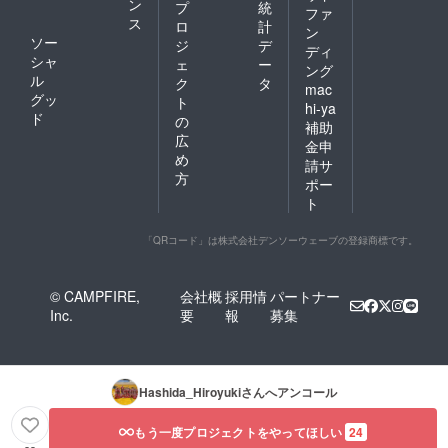
ン
プ
統
ファ
ス
ロ
計
ン
ソー
ジ
デ
ディ
シャ
ェ
ー
ング
ル
ク
タ
mac
グッ
ト
hi-ya
ド
の
補助
広
金申
め
請サ
方
ポー
ト
「QRコード」は株式会社デンソーウェーブの登録商標です。
© CAMPFIRE,
会社概
採用情
パートナー
Inc.
要
報
募集
Hashida_Hiroyuki
さんへアンコール
もう一度プロジェクトをやってほしい
24