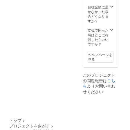
い。会
場は日
目標金額に届
程決ま
かなかった場
り次第
合どうなりま
ご案内
すか？
致しま
す。
支援で困った
時はどこに相
談したらいい
ですか？
ヘルプページを
見る
このプロジェクト
の問題報告は
こち
ら
よりお問い合わ
せください
トップ
>
プロジェクトをさがす
>