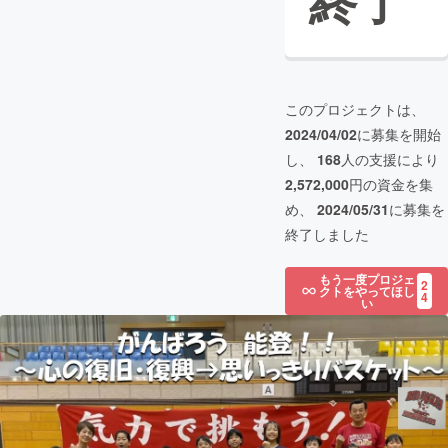
終了
このプロジェクトは、
2024/04/02
に募集を開始
し、
168
人の支援により
2,572,000
円の資金を集
め、
2024/05/31
に募集を
終了しました
もう一度プロジェ
2
クトをやってほし
4
い