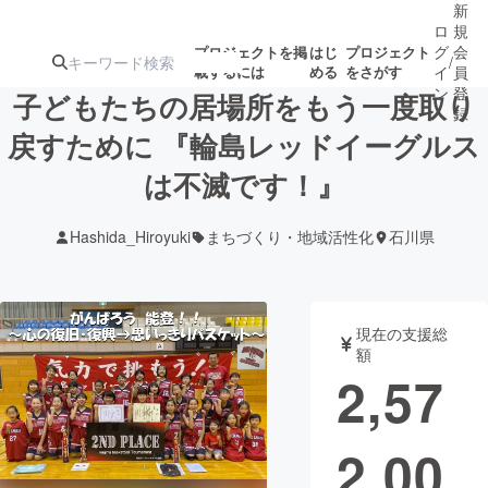
新
ロ
規
グ
会
プロジェクトを掲
はじ
プロジェクト
/
載するには
める
をさがす
イ
員
ン
登
子どもたちの居場所をもう一度取り
録
戻すために 『輪島レッドイーグルス
は不滅です！』
人気のプロ
注目のリ
注目の新着プロ
募集終了が近いプ
もうすぐ公開
ジェクト
ターン
ジェクト
ロジェクト
されます
Hashida_Hiroyuki
まちづくり・地域活性化
石川県
アート・写真
音楽
現在の支援総
テクノロジー・ガジェット
ゲーム・サ
額
2,57
映像・映画
書籍・雑誌
2,00
ビジネス・起業
チャレンジ