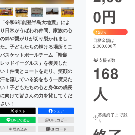
0
円
まちづくり・地域活性化
「令和6年能登半島大地震」によ
り日常がうばわれ仲間、家族の心
CAMPFIRE for Social Good
CAMPFIRE Creation
128%
の絆や繋がりが切り裂かれまし
CAMPFIREふるさと納税
machi-ya
コミュニティ
目標金額は
2,000,000円
た。子どもたちの輝ける場所ミニ
バスケットボールチーム「輪島
支援者数
レッドイーグルス」を復興した
168
い！仲間とコートを走り、笑顔の
汗を流している姿をもう一度見た
人
い！子どもたちの心と身体の成長
に向けて皆さんの力を貸してくだ
さい！
ポスト
シェア
募集終了まで残
LINEで送る
URLコピー
り
埋め込み
QRコード