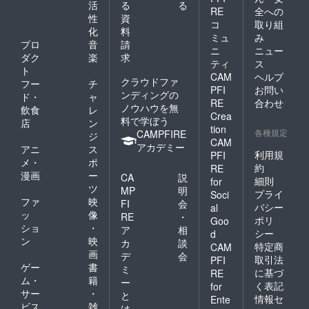
活
る
る
RE
全への
性
資
コ
取り組
化
料
ミュ
み
プロ
音
請
ニ
ニュー
ダク
楽
求
ティ
ス
ト
CAM
ヘルプ
クラウドファ
フー
チ
PFI
お問い
ンディングの
ド・
ャ
RE
合わせ
ノウハウを無
飲食
レ
Crea
料で学ぼう
店
ン
tion
各種規定
CAMPFIRE
ジ
CAM
アカデミー
アニ
ス
利用規
PFI
メ・
ポ
約
RE
漫画
ー
CA
説
細則
for
ツ
MP
明
プライ
Soci
ファ
映
FI
会
バシー
al
ッ
像
RE
・
ポリ
Goo
ショ
・
ア
相
シー
d
ン
映
カ
談
特定商
CAM
画
デ
会
取引法
PFI
ゲー
書
ミ
に基づ
RE
ム・
籍
ー
く表記
for
サー
・
と
情報セ
Ente
ビス
雑
は