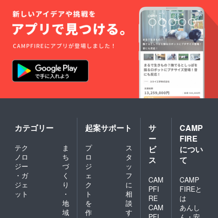
カテゴリー
起案サポート
サ
CAMP
ー
FIRE
テク
ま
プ
ス
ビ
につい
ノロ
ち
ロ
タ
ス
て
ジー
づ
ジ
ッ
・ガ
く
ェ
フ
CAM
CAMP
ジェ
り
ク
に
PFI
FIREと
ット
・
ト
相
RE
は
地
を
談
CAM
あんし
域
作
す
PFI
ん・安