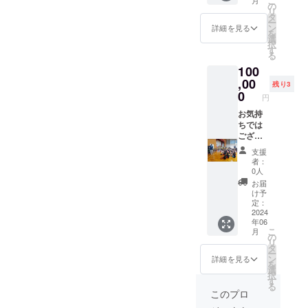
こ
は添付
とTシャ
の
リ
画像に
ツ3枚、
タ
ー
記載し
及びタ
ン
詳細を見る
を
てあり
オル2枚
選
択
ますの
を贈ら
す
る
で、参
せて頂
100
照下さ
きま
い。
す。 ※
,00
残り3
タオル
0
円
サイズ
感:タテ
お気持
82cm×
ちでは
ヨコ
ござい
34cm
ます
支援
※Tシャ
が、
者：
ツのサ
メール
0人
イズ感
又は郵
お届
は添付
送にて
け予
画像に
御礼の
定：
記載し
メッ
2024
年06
てあり
セージ
こ
月
ますの
と指導
の
リ
で、参
者向け
タ
ー
照下さ
クリ
ン
詳細を見る
を
い。
ニック
選
択
を開催
す
る
致しま
このプロ
す。協