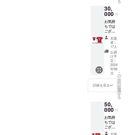
る
用タオ
30,
ルを贈
らせて
000
円
頂きま
お気持
す。 ※
ちでは
サイズ
ござい
感:タテ
ます
82cm×
支援
が、
ヨコ
者：
メール
34cm
17人
又は郵
お届
送にて
け予
御礼の
定：
メッ
2024
年08
セージ
こ
月
と「輪
の
リ
島レッ
タ
ー
ドイー
ン
詳細を見る
を
グル
選
択
ス」専
す
る
用Tシャ
50,
ツを贈
らせて
000
円
頂きま
お気持
す。 ※
ちでは
サイズ
ござい
感は添
ます
付画像
支援