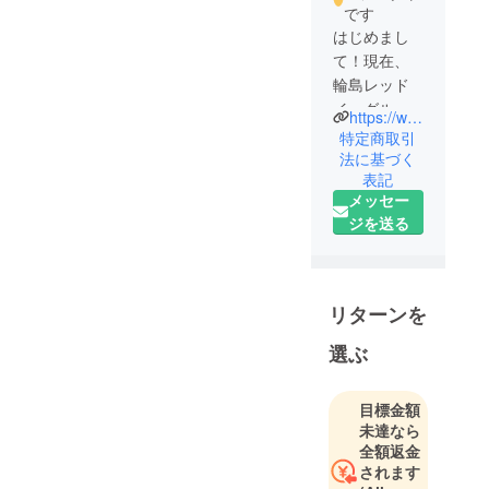
です
はじめまし
て！現在、
輪島レッド
イーグルス
https://www.instagram.com/wajima.redeagles?igsh=Mjg4YTlyNmZvN3R5&utm_source=qr
の監督兼指
特定商取引
導者をして
法に基づく
表記
います橋田
メッセー
宏幸と申し
ジを送る
ます。この
度、ミニバ
スケット
ボールチー
リターンを
ム「輪島
レッドイー
選ぶ
グルス」を
復興するた
目標金額
め、クラウ
未達なら
ドファン
全額返金
ディングに
されます