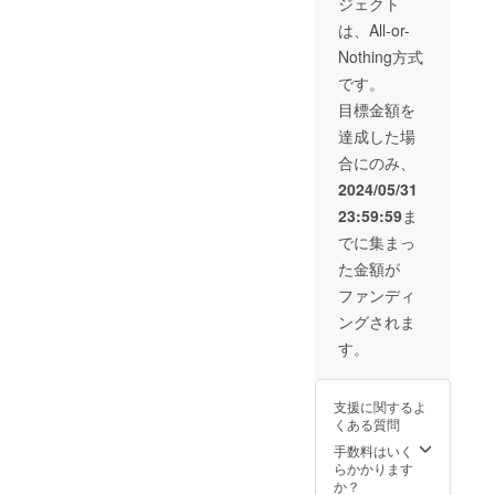
ジェクト
力指導
者とし
は、All-or-
て原田
Nothing方式
茂さん
を招待
です。
致しま
目標金額を
す。開
催地は
達成した場
石川県
合にのみ、
もしく
は富山
2024/05/31
県を予
23:59:59
ま
定。日
時・ク
でに集まっ
リニッ
た金額が
ク内容
に関し
ファンディ
ては、
ングされま
ご要望
承りま
す。
すが出
来かね
る内容
支援に関するよ
もござ
くある質問
います
のでご
手数料はいく
相談く
らかかります
ださ
か？