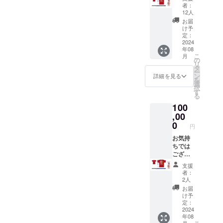
が、
に記載
者：
メール
してあ
12人
又は郵
ります
お届
送にて
ので、
け予
御礼の
参照下
定：
メッ
2024
さい。
年08
セージ
こ
月
と「輪
の
リ
島レッ
タ
ー
ドイー
ン
詳細を見る
を
グル
選
択
ス」専
す
る
用Tシャ
100
ツ及び
タオル
,00
を贈ら
0
円
せて頂
きま
お気持
す。 ※
ちでは
タオル
ござい
サイズ
ます
支援
感:タテ
が、
者：
82cm×
メール
2人
ヨコ
又は郵
お届
34cm
送にて
け予
※Tシャ
御礼の
定：
ツのサ
メッ
2024
年08
イズ感
セージ
月