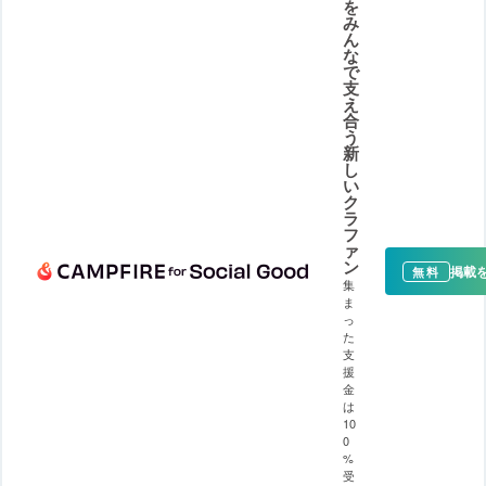
を
み
ん
な
で
支
え
合
う
新
し
い
ク
ラ
フ
ァ
ン
掲載
無料
集
ま
っ
た
支
援
金
は
10
0
%
受