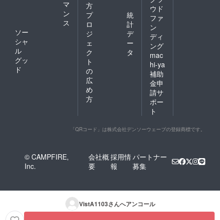
マ
方
ウド
ン
プ
統
ファ
ス
ロ
計
ン
ソー
ジ
デ
ディ
シャ
ェ
ー
ング
ル
ク
タ
mac
グッ
ト
hi-ya
ド
の
補助
広
金申
め
請サ
方
ポー
ト
「QRコード」は株式会社デンソーウェーブの登録商標です。
© CAMPFIRE,
会社概
採用情
パートナー
Inc.
要
報
募集
VistA1103
さんへアンコール