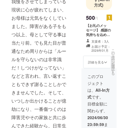
我慢をさせてしまっている
方式)
現状に心が疲れてしまい、
500
お母様は元気をなくしてい
円
ました。障害がある子をも
【お礼のメッ
セージ】 感謝の
つ以上、母として守る事は
気持ちを込め
て、お礼のメッ
支援者：3人
当たり前。でも見た目が普
セージをお送り
お届け予定：
します。
通なため周りからは「ルー
こ
2026年01月
の
リ
タ
ルを守らないのは非常識
ー
ン
詳細を見る
を
選
だ！しつけがなってない」
択
す
る
などと言われ、言い返すこ
このプロ
ジェクト
ともできず謝ることしかで
は、
All-In方
きませんでした。そして、
式
です。
いつしか出かけることが億
目標金額に
劫になり、一番傷つくのは
関わらず、
障害児やその家族と共に歩
2024/06/30
23:59:59
ま
んできた経験から、日常生