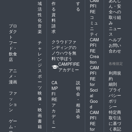
CAM
あんし
域
作
す
PFI
ん・安
活
る
る
RE
全への
性
資
コ
取り組
化
料
ミュ
み
プロ
音
請
ニ
ニュー
ダク
楽
求
ティ
ス
ト
CAM
ヘルプ
クラウドファ
フー
チ
PFI
お問い
ンディングの
ド・
ャ
RE
合わせ
ノウハウを無
飲食
レ
Crea
料で学ぼう
店
ン
tion
各種規定
CAMPFIRE
ジ
CAM
アカデミー
アニ
ス
利用規
PFI
メ・
ポ
約
RE
漫画
ー
CA
説
細則
for
ツ
MP
明
プライ
Soci
ファ
映
FI
会
バシー
al
ッ
像
RE
・
ポリ
Goo
ショ
・
ア
相
シー
d
ン
映
カ
談
特定商
CAM
画
デ
会
取引法
PFI
ゲー
書
ミ
に基づ
RE
ム・
籍
ー
く表記
for