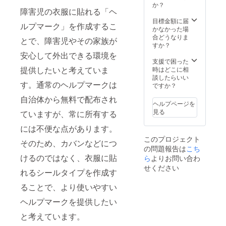
か？
障害児の衣服に貼れる「ヘ
目標金額に届
ルプマーク」を作成するこ
かなかった場
合どうなりま
とで、障害児やその家族が
すか？
安心して外出できる環境を
支援で困った
提供したいと考えていま
時はどこに相
談したらいい
す。通常のヘルプマークは
ですか？
自治体から無料で配布され
ヘルプページを
見る
ていますが、常に所有する
には不便な点があります。
このプロジェクト
そのため、カバンなどにつ
の問題報告は
こち
けるのではなく、衣服に貼
ら
よりお問い合わ
せください
れるシールタイプを作成す
ることで、より使いやすい
ヘルプマークを提供したい
と考えています。