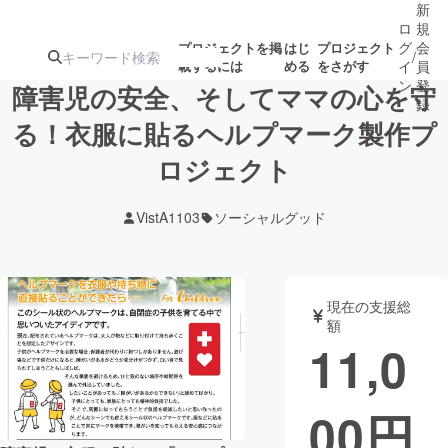
新
ロ
規
グ
会
プロジェクトを掲
はじ
プロジェクト
/
載するには
める
をさがす
イ
員
ン
登
障害児の安全、そしてママの心を守
録
る！衣服に貼るヘルプマーク製作プ
ロジェクト
人気のプロ
注目のリ
注目の新着プロ
募集終了が近いプ
もうすぐ公開
ジェクト
ターン
ジェクト
ロジェクト
されます
VistA1103
ソーシャルグッド
アート・写真
音楽
現在の支援総
テクノロジー・ガジェット
ゲーム・サ
額
11,0
映像・映画
書籍・雑誌
00
円
ビジネス・起業
チャレンジ