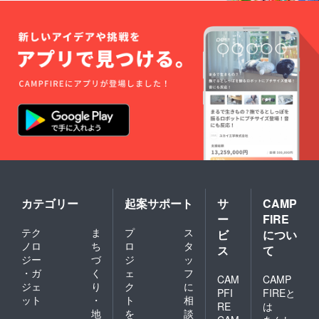
カテゴリー
起案サポート
サ
CAMP
ー
FIRE
テク
ま
プ
ス
ビ
につい
ノロ
ち
ロ
タ
ス
て
ジー
づ
ジ
ッ
・ガ
く
ェ
フ
CAM
CAMP
ジェ
り
ク
に
PFI
FIREと
ット
・
ト
相
RE
は
地
を
談