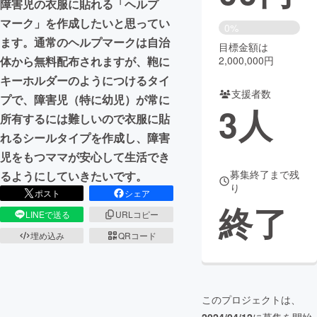
障害児の衣服に貼れる「ヘルプ
マーク」を作成したいと思ってい
まちづくり・地域活性化
0%
ます。通常のヘルプマークは自治
目標金額は
2,000,000円
体から無料配布されますが、鞄に
CAMPFIRE for Social Good
CAMPFIRE Creation
キーホルダーのようにつけるタイ
CAMPFIREふるさと納税
machi-ya
コミュニティ
支援者数
プで、障害児（特に幼児）が常に
3
人
所有するには難しいので衣服に貼
れるシールタイプを作成し、障害
児をもつママが安心して生活でき
募集終了まで残
るようにしていきたいです。
り
ポスト
シェア
終了
LINEで送る
URLコピー
埋め込み
QRコード
このプロジェクトは、