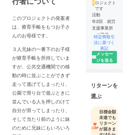
行者について
ロジェクト
です
活動
このプロジェクトの発案者
年2回 就労
は、療育手帳をもつお子さ
支援事業所
への職員さ
んのお母様です。
特定商取引
んに向けて
法に基づく
の勉強会
表記
３人兄妹の一番下のお子様
メッセー
年2回 就労
が療育手帳を所持していま
ジを送る
支援事業所
すが、公共交通機関での移
の利用者さ
んに向けて
動の時に並ぶことができず
の勉強会
走って逃げてしまったり、
リターンを
年１回 地
公園で滑り台で遊ぶときに
域交流会に
選ぶ
て福祉イベ
並んでいる人を押しのけて
ントの開催
自分が滑ってしまったり、
目標金額
未達でも
そして当たり前のように妹
リターン
のために兄妹にもいろいろ
が届きま
す
(All-in