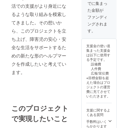
でに集まっ
活での支援がより身近にな
た金額が
るような取り組みを模索し
ファンディ
てきました。その想いか
ングされま
ら、このプロジェクトを立
す。
ち上げ、障害児の安心・安
支援金の使い道
全な生活をサポートするた
集まった支援金
めの新たな形のヘルプマー
は以下に使用す
る予定です。
クを作成したいと考えてい
設備費
人件費
ます。
広報/宣伝費
※目標金額を超
えた場合はプロ
ジェクトの運営
費に充てさせて
いただきます。
このプロジェクト
支援に関するよ
くある質問
で実現したいこと
手数料はいく
らかかります