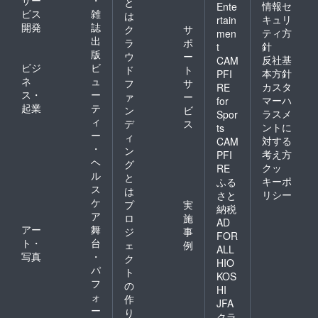
サー
・
と
情報セ
Ente
ビス
雑
は
キュリ
rtain
開発
誌
ク
サ
ティ方
men
出
ラ
ポ
針
t
版
ウ
ー
反社基
CAM
ビジ
ビ
ド
ト
本方針
PFI
ネ
ュ
フ
サ
カスタ
RE
ス・
ー
ァ
ー
マーハ
for
起業
テ
ン
ビ
ラスメ
Spor
ィ
デ
ス
ントに
ts
ー
ィ
対する
CAM
・
ン
考え方
PFI
ヘ
グ
クッ
RE
ル
と
キーポ
ふる
ス
は
リシー
さと
ケ
プ
実
納税
ア
ロ
施
AD
アー
舞
ジ
事
FOR
ト・
台
ェ
例
ALL
写真
・
ク
HIO
パ
ト
KOS
フ
の
HI
ォ
作
JFA
ー
り
クラ