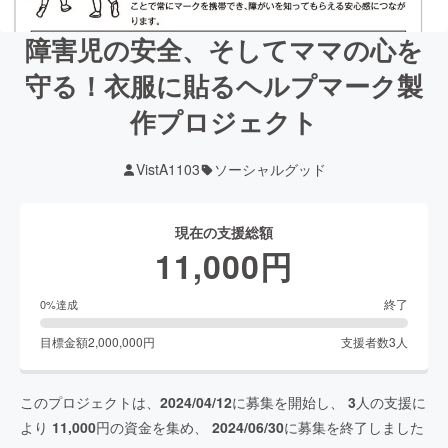
障害児の安全、そしてママの心を
守る！衣服に貼るヘルプマーク製
作プロジェクト
VistA1103
ソーシャルグッド
現在の支援総額
11,000
円
終了
0
%達成
目標金額
2,000,000
円
支援者数
3
人
このプロジェクトは、
2024/04/12
に募集を開始し、
3
人の支援に
より
11,000
円の資金を集め、
2024/06/30
に募集を終了しました