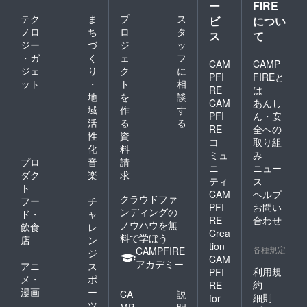
ー
FIRE
テク
ま
プ
ス
ビ
につい
ノロ
ち
ロ
タ
ス
て
ジー
づ
ジ
ッ
・ガ
く
ェ
フ
CAM
CAMP
ジェ
り
ク
に
PFI
FIREと
ット
・
ト
相
RE
は
地
を
談
CAM
あんし
域
作
す
PFI
ん・安
活
る
る
RE
全への
性
資
コ
取り組
化
料
ミュ
み
プロ
音
請
ニ
ニュー
ダク
楽
求
ティ
ス
ト
CAM
ヘルプ
クラウドファ
フー
チ
PFI
お問い
ンディングの
ド・
ャ
RE
合わせ
ノウハウを無
飲食
レ
Crea
料で学ぼう
店
ン
tion
各種規定
CAMPFIRE
ジ
CAM
アカデミー
アニ
ス
利用規
PFI
メ・
ポ
約
RE
漫画
ー
CA
説
細則
for
ツ