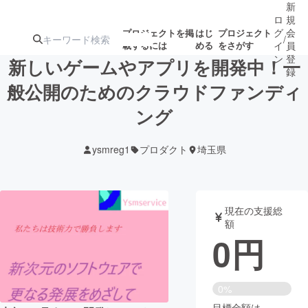
新
ロ
規
グ
会
プロジェクトを掲
はじ
プロジェクト
/
載するには
める
をさがす
イ
員
ン
登
新しいゲームやアプリを開発中！一
録
般公開のためのクラウドファンディ
ング
人気のプロ
注目のリ
注目の新着プロ
募集終了が近いプ
もうすぐ公開
ジェクト
ターン
ジェクト
ロジェクト
されます
ysmreg1
プロダクト
埼玉県
アート・写真
音楽
現在の支援総
テクノロジー・ガジェット
ゲーム・サ
額
0
円
映像・映画
書籍・雑誌
0%
ビジネス・起業
チャレンジ
目標金額は