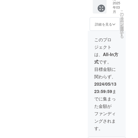
ご支援
2025
年03
者限定
こ
月
のオリ
の
リ
ジナル
タ
ー
キーホ
ン
詳細を見る
を
ルダー
選
択
を提供
す
る
します
このプロ
ジェクト
は、
All-In方
式
です。
目標金額に
関わらず、
2024/05/13
23:59:59
ま
でに集まっ
た金額が
ファンディ
ングされま
す。