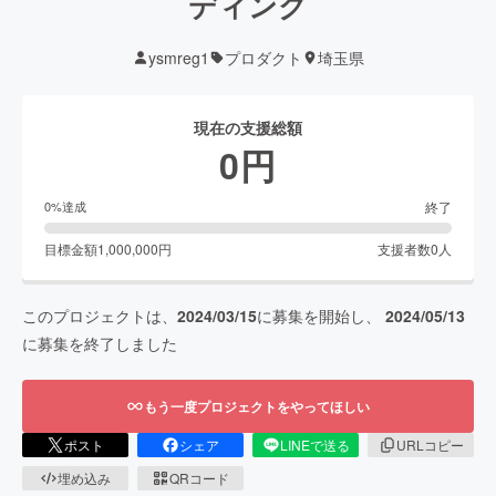
ディング
ysmreg1
プロダクト
埼玉県
現在の支援総額
0
円
終了
0
%達成
目標金額
1,000,000
円
支援者数
0
人
このプロジェクトは、
2024/03/15
に募集を開始し、
2024/05/13
に募集を終了しました
もう一度プロジェクトをやってほしい
ポスト
シェア
LINEで送る
URLコピー
埋め込み
QRコード