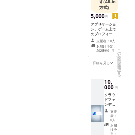
す
(All-in
方式)
5,000
円
アプリケーショ
ン、ゲーム上で
のプロフィール
上のバッチ 表示
支援者：0人
箇所:アカウント
お届け予定：
名の横、プロ
こ
2025年01月
の
フィール ご支援
リ
タ
者であることを
ー
ン
証明する星形の
詳細を見る
を
選
バッジを付与し
択
す
ます
る
10,
000
円
クラウ
ドファ
ンディ
ングご
支援
支援者
者：
限定の
0人
オリジ
お届
ナル
け予
グッズ
定：