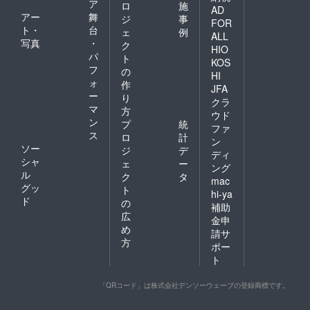
ア
ロ
施
AD
アー
舞
ジ
事
FOR
ト・
台
ェ
例
ALL
写真
・
ク
HIO
パ
ト
KOS
フ
の
HI
ォ
作
JFA
ー
り
クラ
マ
方
ウド
ン
プ
統
ファ
ス
ロ
計
ン
ソー
ジ
デ
ディ
シャ
ェ
ー
ング
ル
ク
タ
mac
グッ
ト
hi-ya
ド
の
補助
広
金申
め
請サ
方
ポー
ト
「QRコード」は株式会社デンソーウェーブの登録商標です。