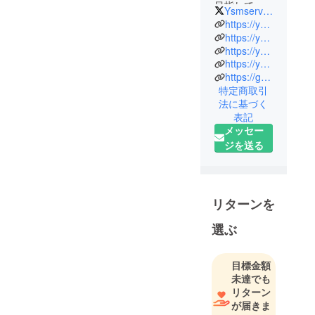
目指して
Ysmservice1
様々なWeb
https://ysmfilm.net
サービス、
https://ysmserv.com
https://yrin.rin.so
アプリケー
https://ysmwiki.net
ション、
https://games.ysmserv.com
ゲームの開
特定商取引
発を行って
法に基づく
います。
表記
メッセー
ジを送る
リターンを
選ぶ
目標金額
未達でも
リターン
が届きま