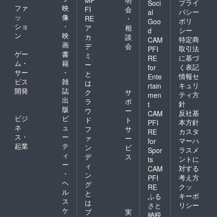
MP
明
プライ
Soci
ファ
映
FI
会
バシー
al
ッ
像
RE
・
ポリ
Goo
ショ
・
ア
相
シー
d
ン
映
カ
談
特定商
CAM
画
デ
会
取引法
PFI
ゲー
書
ミ
に基づ
RE
ム・
籍
ー
く表記
for
サー
・
と
情報セ
Ente
ビス
雑
は
キュリ
rtain
開発
誌
ク
サ
ティ方
men
出
ラ
ポ
針
t
版
ウ
ー
反社基
CAM
ビジ
ビ
ド
ト
本方針
PFI
ネ
ュ
フ
サ
カスタ
RE
ス・
ー
ァ
ー
マーハ
for
起業
テ
ン
ビ
ラスメ
Spor
ィ
デ
ス
ントに
ts
ー
ィ
対する
CAM
・
ン
考え方
PFI
ヘ
グ
クッ
RE
ル
と
キーポ
ふる
ス
は
リシー
さと
ケ
プ
実
納税