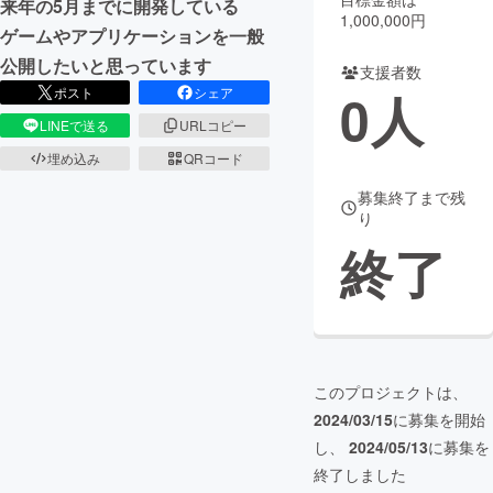
来年の5月までに開発している
1,000,000円
ゲームやアプリケーションを一般
まちづくり・地域活性化
公開したいと思っています
支援者数
0
人
ポスト
シェア
CAMPFIRE for Social Good
CAMPFIRE Creation
LINEで送る
URLコピー
CAMPFIREふるさと納税
machi-ya
コミュニティ
埋め込み
QRコード
募集終了まで残
り
終了
このプロジェクトは、
2024/03/15
に募集を開始
し、
2024/05/13
に募集を
終了しました