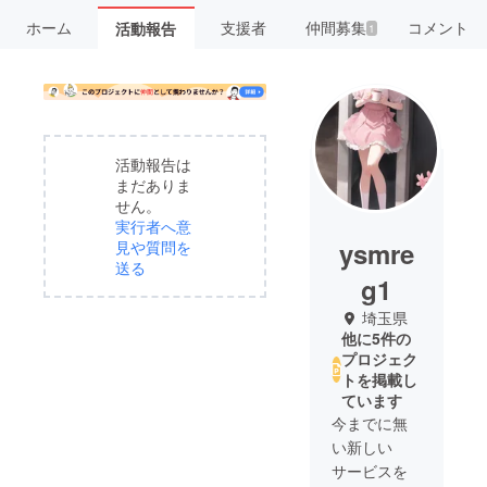
ホーム
支援者
仲間募集
コメント
活動報告
1
活動報告は
まだありま
せん。
実行者へ意
ysmre
見や質問を
送る
g1
埼玉県
他に5件の
プロジェク
トを掲載し
ています
今までに無
い新しい
サービスを