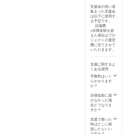
支援金の使い道
集まった支援金
は以下に使用す
る予定です。
設備費
※目標金額を超
えた場合はプロ
ジェクトの運営
費に充てさせて
いただきます。
支援に関するよ
くある質問
手数料はいく
らかかります
か？
目標金額に届
かなかった場
合どうなりま
すか？
支援で困った
時はどこに相
談したらいい
ですか？