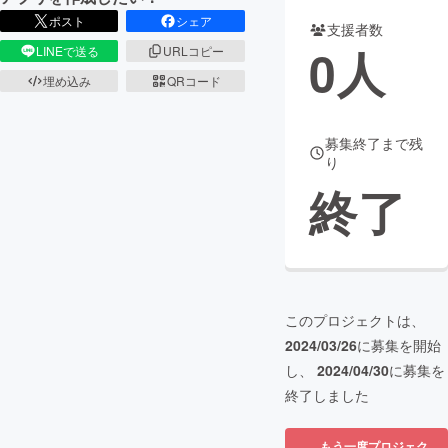
ポスト
シェア
支援者数
まちづくり・地域活性化
0
人
LINEで送る
URLコピー
埋め込み
QRコード
CAMPFIRE for Social Good
CAMPFIRE Creation
CAMPFIREふるさと納税
machi-ya
コミュニティ
募集終了まで残
り
終了
このプロジェクトは、
2024/03/26
に募集を開始
し、
2024/04/30
に募集を
終了しました
もう一度プロジェク