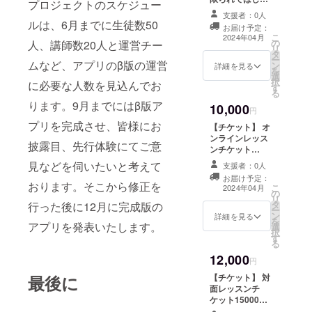
プロジェクトのスケジュー
す。 ・支援者様
いますが、感謝
の交通費や滞在
支援者：0人
の気持ちを込め
ルは、6月までに生徒数50
費は各自でご負
お届け予定：
て、お礼に伺い
こ
担ください。 ・
2024年04月
の
人、講師数20人と運営チー
ます。１時間ほ
リ
会場など詳細情
タ
どお話させてい
ー
報はメールにて
ムなど、アプリのβ版の運営
ン
ただければと存
詳細を見る
を
ご案内します。
選
じます。公共の
択
・皆様と交流
に必要な人数を見込んでお
す
場所で面会いた
る
し、ご意見をい
します。別途交
ります。9月までにはβ版ア
ただける貴重な
10,000
通費をご負担い
円
機会となるかと
ただきます。ご
プリを完成させ、皆様にお
存じます。
【チケット】 オ
了承ください。
ンラインレッス
披露目、先行体験にてご意
ンチケット
12000円分（50
見などを伺いたいと考えて
支援者：0人
分レッスン×3回
お届け予定：
分） ・オンライ
おります。そこから修正を
こ
2024年04月
の
ンレッスンにご
リ
タ
行った後に12月に完成版の
利用いただけま
ー
ン
す。 ・現金への
詳細を見る
を
アプリを発表いたします。
選
交換はできませ
択
す
ん。おつりはで
る
ません。 ・ご支
12,000
援いただいてか
円
ら1週間以内にチ
最後に
【チケット】 対
ケットをお送り
面レッスンチ
いたしますの
ケット15000円
で、スタッフに
分（60分レッス