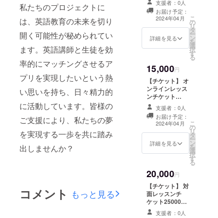
クラウドファン
支援者：0人
私たちのプロジェクトに
ン×3回分） ・対
ディングで支援
お届け予定：
面レッスンにご
こ
をした旨をお伝
2024年04月
は、英語教育の未来を切り
の
利用いただけま
リ
えください。 ・
タ
す。 ・現金への
ー
開く可能性が秘められてい
有効期限は発行
ン
交換はできませ
詳細を見る
を
日より2ヶ月とな
選
ん。おつりはで
ます。英語講師と生徒を効
択
ります。
す
ません。 ・別途
る
交通費をご負担
率的にマッチングさせるア
15,000
いただきます。
円
プリを実現したいという熱
東京都内での
【チケット】 オ
レッスンとなり
ンラインレッス
い思いを持ち、日々精力的
ます。公共の場
ンチケット
所で面会いたし
20000円分（50
に活動しています。皆様の
ます。 ・ご支援
支援者：0人
分レッスン×5回
いただいてから1
お届け予定：
ご支援により、私たちの夢
分） ・オンライ
こ
週間以内にチ
2024年04月
の
ンレッスンにご
リ
ケットをお送り
を実現する一歩を共に踏み
タ
利用いただけま
ー
いたしますの
ン
す。 ・現金への
詳細を見る
を
出しませんか？
で、スタッフに
選
交換はできませ
択
クラウドファン
す
ん。おつりはで
る
ディングで支援
ません。 ・ご支
をした旨をお伝
20,000
援いただいてか
円
えください。 ・
ら1週間以内にチ
有効期限は発行
【チケット】 対
コメント
ケットをお送り
もっと見る
日より2ヶ月とな
面レッスンチ
いたしますの
ります。
ケット25000円
で、スタッフに
分（60分レッス
クラウドファン
支援者：0人
ン×5回分） ・対