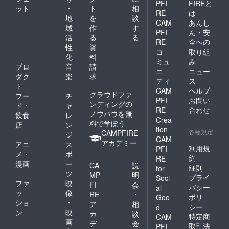
PFI
FIREと
ット
・
ト
相
RE
は
地
を
談
CAM
あんし
域
作
す
PFI
ん・安
活
る
る
RE
全への
性
資
コ
取り組
化
料
ミュ
み
プロ
音
請
ニ
ニュー
ダク
楽
求
ティ
ス
ト
CAM
ヘルプ
クラウドファ
フー
チ
PFI
お問い
ンディングの
ド・
ャ
RE
合わせ
ノウハウを無
飲食
レ
Crea
料で学ぼう
店
ン
tion
各種規定
CAMPFIRE
ジ
CAM
アカデミー
アニ
ス
利用規
PFI
メ・
ポ
約
RE
漫画
ー
CA
説
細則
for
ツ
MP
明
プライ
Soci
ファ
映
FI
会
バシー
al
ッ
像
RE
・
ポリ
Goo
ショ
・
ア
相
シー
d
ン
映
カ
談
特定商
CAM
画
デ
会
取引法
PFI