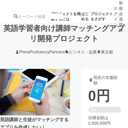
新
ロ
規
グ
会
プロジェクトを掲
はじ
プロジェクト
/
載するには
める
をさがす
イ
員
ン
登
英語学習者向け講師マッチングアプ
録
リ開発プロジェクト
人気のプロ
注目のリ
注目の新着プロ
募集終了が近いプ
もうすぐ公開
PrimeProficiencyPartners
ビジネス・起業
東京都
ジェクト
ターン
ジェクト
ロジェクト
されます
アート・写真
音楽
現在の支援総
額
0
円
テクノロジー・ガジェット
ゲーム・サ
映像・映画
書籍・雑誌
0%
目標金額は
英語講師と生徒がマッチングする
2,500,000円
ビジネス・起業
チャレンジ
アプリを作成したい！