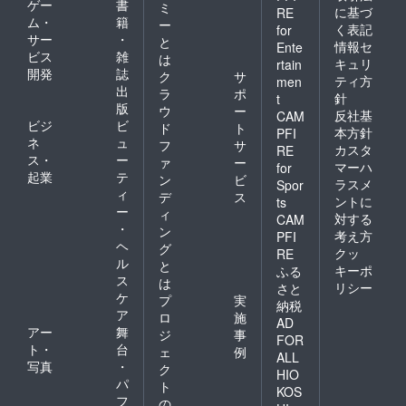
ゲー
書
ミ
に基づ
RE
ム・
籍
ー
く表記
for
サー
・
と
情報セ
Ente
ビス
雑
は
キュリ
rtain
開発
誌
ク
サ
ティ方
men
出
ラ
ポ
針
t
版
ウ
ー
反社基
CAM
ビジ
ビ
ド
ト
本方針
PFI
ネ
ュ
フ
サ
カスタ
RE
ス・
ー
ァ
ー
マーハ
for
起業
テ
ン
ビ
ラスメ
Spor
ィ
デ
ス
ントに
ts
ー
ィ
対する
CAM
・
ン
考え方
PFI
ヘ
グ
クッ
RE
ル
と
キーポ
ふる
ス
は
リシー
さと
ケ
プ
実
納税
ア
ロ
施
AD
アー
舞
ジ
事
FOR
ト・
台
ェ
例
ALL
写真
・
ク
HIO
パ
ト
KOS
フ
の