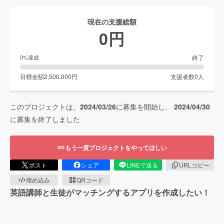
現在の支援総額
0
円
終了
0
%達成
目標金額
2,500,000
円
支援者数
0
人
このプロジェクトは、
2024/03/26
に募集を開始し、
2024/04/30
に募集を終了しました
もう一度プロジェクトをやってほしい
ポスト
シェア
LINEで送る
URLコピー
埋め込み
QRコード
英語講師と生徒がマッチングするアプリを作成したい！