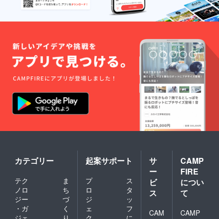
カテゴリー
起案サポート
サ
CAMP
ー
FIRE
テク
ま
プ
ス
ビ
につい
ノロ
ち
ロ
タ
ス
て
ジー
づ
ジ
ッ
・ガ
く
ェ
フ
CAM
CAMP
ジェ
り
ク
に