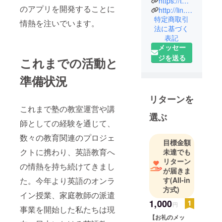
https://twitter.com/_P_P_partners
のアプリを開発することに
http://lin.ee/ywOlmLt
発、短期
特定商取引
レッスンを
情熱を注いでいます。
法に基づく
行っており
表記
ます✨
メッセー
日常会話か
ジを送る
これまでの活動と
ら資格取得
まで、皆様
準備状況
のニーズに
合ったサ
リターンを
これまで塾の教室運営や講
ポートを
選ぶ
オーダーメ
師としての経験を通じて、
イドいたし
数々の教育関連のプロジェ
ます！
目標金額
クトに携わり、英語教育へ
未達でも
リターン
の情熱を持ち続けてきまし
が届きま
た。今年より英語のオンラ
す
(All-in
方式)
イン授業、家庭教師の派遣
1,000
円
事業を開始した私たちは現
【お礼のメッ