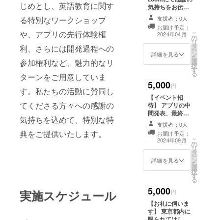
じめとし、英語教育に関す
気持ちをお伝え
し、事業内容に
る特別なワークショップ
支援者：0人
ついて、などお
お届け予定：
話できればと存
や、アプリの先行体験権
こ
2024年04月
の
じます。 1時間
リ
タ
前後を見込んで
利、さらには開発過程への
ー
ン
おります。
詳細を見る
を
参加権利など、魅力的なリ
選
択
す
る
ターンをご用意していま
5,000
円
す。私たちの活動に賛同し
【イベント招
てくださる方々への感謝の
待】 アプリの中
間発表、最終発
気持ちを込めて、特別な特
表会にご招待い
支援者：0人
たします。 ・日
典をご提供いたします。
お届け予定：
程：2024年9
こ
2024年09月
の
月、12月 開催
リ
タ
予定 ・場所：東
ー
ン
京都内 ・イベン
詳細を見る
を
選
トの内容として
択
す
は先行体験や支
る
援者様との交
5,000
実施スケジュール
流、ゲストを招
円
いてのトーク
【お礼に伺いま
セッションを予
す】 東京都内に
定しておりま
限られてはしま