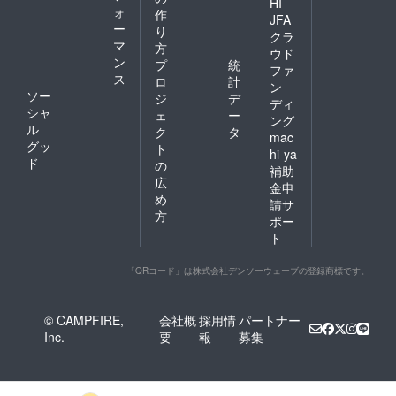
HI
ォ
作
JFA
ー
り
クラ
マ
方
ウド
ン
プ
統
ファ
ス
ロ
計
ン
ソー
ジ
デ
ディ
シャ
ェ
ー
ング
ル
ク
タ
mac
グッ
ト
hi-ya
ド
の
補助
広
金申
め
請サ
方
ポー
ト
「QRコード」は株式会社デンソーウェーブの登録商標です。
© CAMPFIRE,
会社概
採用情
パートナー
Inc.
要
報
募集