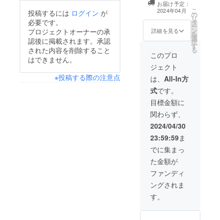
ディングで支援
お届け予定：
面レッスンにご
こ
をした旨をお伝
2024年04月
投稿するには
ログイン
が
の
利用いただけま
リ
えください。 ・
必要です。
タ
す。 ・現金への
ー
有効期限は発行
ン
交換はできませ
詳細を見る
プロジェクトオーナーの承
を
日より2ヶ月とな
選
ん。おつりはで
認後に掲載されます。承認
択
ります。
す
ません。 ・別途
された内容を削除すること
る
交通費をご負担
このプロ
はできません。
いただきます。
ジェクト
東京都内での
※投稿する際の注意点
レッスンとなり
は、
All-In方
ます。公共の場
式
です。
所で面会いたし
ます。 ・ご支援
目標金額に
いただいてから1
関わらず、
週間以内にチ
ケットをお送り
2024/04/30
いたしますの
23:59:59
ま
で、スタッフに
クラウドファン
でに集まっ
ディングで支援
た金額が
をした旨をお伝
えください。 ・
ファンディ
有効期限は発行
ングされま
日より2ヶ月とな
ります。
す。