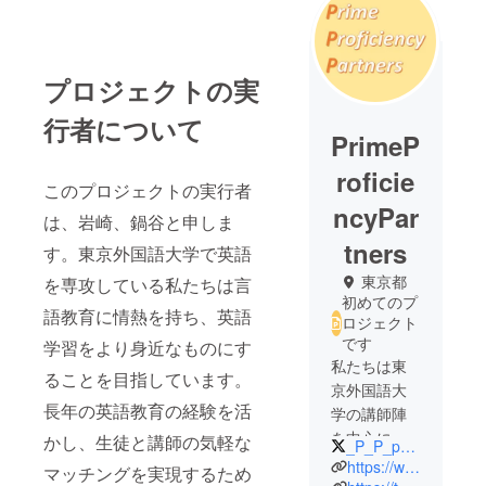
プロジェクトの実
行者について
PrimeP
roficie
このプロジェクトの実行者
ncyPar
は、岩崎、鍋谷と申しま
tners
す。東京外国語大学で英語
東京都
を専攻している私たちは言
初めてのプ
語教育に情熱を持ち、英語
ロジェクト
です
学習をより身近なものにす
私たちは東
ることを目指しています。
京外国語大
長年の英語教育の経験を活
学の講師陣
を中心に、
かし、生徒と講師の気軽な
_P_P_partners
「学びなお
https://www.instagram.com/prime_proficiency_partners/
マッチングを実現するため
し」の単