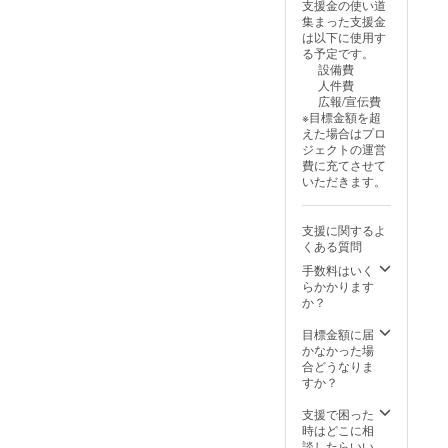
支援金の使い道
集まった支援金
は以下に使用す
る予定です。
設備費
人件費
広報/宣伝費
※目標金額を超
えた場合はプロ
ジェクトの運営
費に充てさせて
いただきます。
支援に関するよ
くある質問
手数料はいく
らかかります
か？
目標金額に届
かなかった場
合どうなりま
すか？
支援で困った
時はどこに相
談したらいい