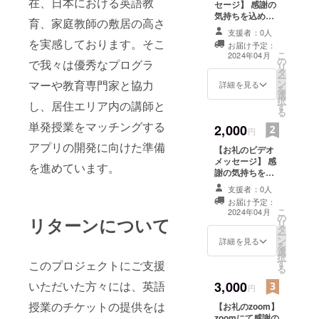
在、日本における英語教
セージ】 感謝の
気持ちを込め
育、家庭教師の敷居の高さ
て、お礼のメッ
支援者：0人
セージをお送り
を実感しております。そこ
お届け予定：
します。
こ
2024年04月
の
で我々は優秀なプログラ
リ
タ
ー
マーや教育専門家と協力
ン
詳細を見る
を
選
択
し、居住エリア内の講師と
す
る
単発授業をマッチングする
2,000
円
アプリの開発に向けた準備
【お礼のビデオ
メッセージ】 感
を進めています。
謝の気持ちを込
めて、お礼のビ
支援者：0人
デオメッセージ
お届け予定：
をお送りしま
こ
2024年04月
の
す。 皆様のお名
リターンについて
リ
タ
前を含めて、個
ー
ン
別にお送りいた
詳細を見る
を
選
します。 ご希望
択
す
このプロジェクトにご支援
のお名前を備考
る
欄にご記載くだ
いただいた方々には、英語
3,000
さい
円
授業のチケットの提供をは
【お礼のzoom】
zoomにて感謝の