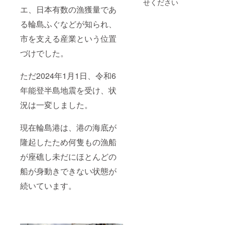
せください
お願い
エ、日本有数の漁獲量であ
いたし
る輪島ふぐなどが知られ、
ます。
※商品は
市を支える産業という位置
8月1日
以降、
づけでした。
順次発
送させ
て頂き
ただ2024年1月1日、令和6
ます。
※PSE
年能登半島地震を受け、状
マーク
況は一変しました。
（その
他法定
表示を
現在輪島港は、港の海底が
含む）
表示済
隆起したため何隻もの漁船
み
が座礁し未だにほとんどの
船が身動きできない状態が
続いています。