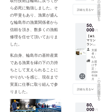
取付技術は輪島に戻ってか
ンド
はご支
の
す。 ※
リ
型）ス
援いた
タ
この度
ら必死に勉強しました。そ
ー
テンレ
だき本
ン
はご支
詳細を見る
を
ス製を
当にあ
選
援いた
の甲斐もあり、漁業が盛ん
択
配送さ
りがと
す
だき本
る
せて頂
うござ
な輪島市の漁業関係者から
当にあ
50,
きま
いま
りがと
す！ ※
信頼を頂き、数多くの漁船
000
す。 ※
うござ
円
支援金
備考欄
いま
修理を任せて頂いておりま
【★3.
額は、
に必ず
す。 ※
マリン
申し込
お届け
備考欄
した。
ランプ
み時に
先のご
にHP
（スタ
「上乗
住所、
&SNS
支援
ンド
せ支
お名前
に掲載
者：
私自身、輪島市の基幹産業
型）ス
援」が
の記載
6人
された
タンド
可能に
をお願
い「お
お届
である漁業を縁の下の力持
170ゴー
なって
いいた
け予
名前
ルド】
おりま
定：
ちとして支えられることに
しま
（ニッ
マリン
2024
す。 ※
す。 ※
クネー
年08
ランプ
やりがいを感じ、現在まで
この度
商品は8
ム
こ
月
（スタ
はご支
の
月1日以
可）」
リ
実直に仕事に取り組んで参
ンド
援いた
タ
降、順
をご入
ー
型）ス
だき本
ン
次発送
詳細を見る
力くだ
りました。
を
タンド
当にあ
選
させて
さい。
択
170ゴー
りがと
す
頂きま
※匿名ま
る
ルドを
うござ
す。 ＜
たはハ
80,
配送さ
いま
食品表
ンドル
せて頂
000
す。 ※
示＞
ネーム
円