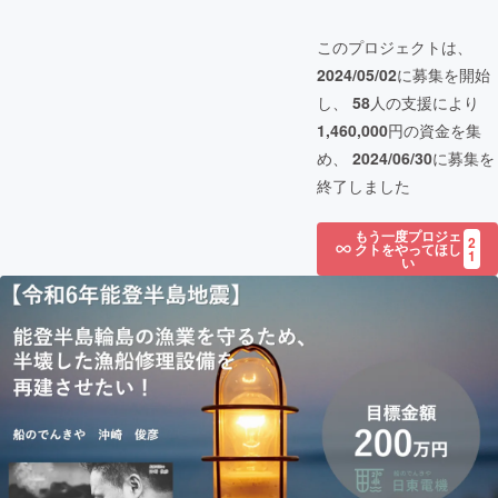
このプロジェクトは、
2024/05/02
に募集を開始
し、
58
人の支援により
1,460,000
円の資金を集
め、
2024/06/30
に募集を
終了しました
もう一度プロジェ
2
クトをやってほし
1
い