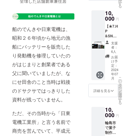
全壊した店舗倉庫兼住居
択
シール3
だき本
す
る
枚セッ
当にあ
10,
トをお
りがと
届けし
000
うござ
円
ます！
いま
【★7.H
オリジ
す。
船のでんきや日東電機は、
P
ナルロ
&SNS
ゴマー
昭和２６年頃から地元の漁
（Insta
クシー
支援
gram）
船にバッテリーを販売した
ル(3枚
者：
お名前
セット)
6人
り発動機を修理していたの
掲載】
大5cm
お届
日東電
四方
け予
がはじまりと創業者である
機のHP
小3cm
定：
&SNS
2024
四方と
父に聞いていましたが、な
年07
（Insta
なりま
こ
月
gram）
す。 ※
の
にせ田舎のこと当時は戦後
リ
に支援
ただし
タ
ー
者様の
のドサクサではっきりした
出来上
ン
詳細を見る
を
お名前
がりの
選
択
資料が残っていません。
を掲載
色は見
す
る
させて
本通り
10,
頂きま
になら
ただ、その当時から「日東
す！ HP
000
ない場
円
及び
合がご
電機工業所」と言う名前で
輪島市
SNS（I
ざいま
で菓子
nstagra
す。ご
商売を営んでいて、平成元
制作を
m）い
了承く