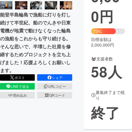
0
円
まちづくり・地域活性化
能登半島輪島で漁船に灯りを灯し
続けて半世紀、船のでんきや日東
CAMPFIRE for Social Good
CAMPFIRE Creation
電機が地震で動けなくなった輪島
73%
CAMPFIREふるさと納税
machi-ya
コミュニティ
の漁船をこれからも守り続ける。
目標金額は
2,000,000円
そんな思いで、半壊した社屋を修
繕するためプロジェクトを立ち上
支援者数
げました！応援よろしくお願いし
58
人
ます。
ポスト
シェア
LINEで送る
URLコピー
募集終了まで残
埋め込み
QRコード
り
終了