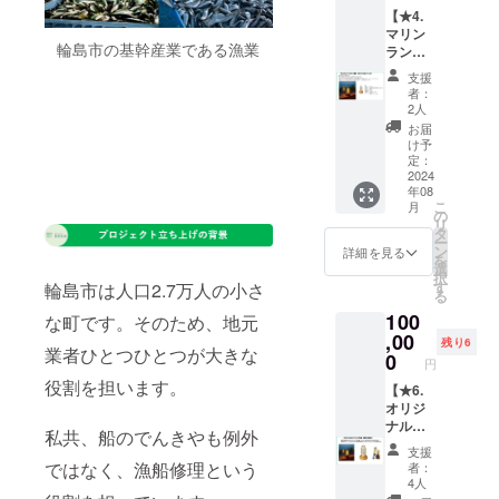
きま
備考欄
【名
を希望
【★4.
す！ マ
に必ず
称】干
される
マリン
リンラ
お届け
菓子
方はご
輪島市の基幹産業である漁業
ランプ
ンプの
先のご
【内容
指定の
（スタ
色味は
住所、
量】1缶
お名前
支援
ンド
ゴール
お名前
【保存
者：
を備考
型）ス
ドのみ
の記載
2人
方
欄にご
タンド
となり
をお願
法】
お届
入力く
230ゴー
ます。
いいた
け予
高温多
ださ
ルド】
※支援金
定：
しま
湿を避
い。
マリン
2024
額は、
す。 ※
け冷暗
年08
ランプ
申し込
商品は8
所で保
こ
月
（スタ
み時に
の
月1日以
存して
リ
ンド
「上乗
タ
降、順
くださ
ー
型）ス
せ支
ン
次発送
詳細を見る
い。開
を
タンド
援」が
選
させて
封後は
択
230ゴー
可能に
す
輪島市は人口2.7万人の小さ
頂きま
消費期
る
ルドを
なって
す。
限に関
100
配送さ
な町です。そのため、地元
おりま
※PSE
わらず
せて頂
,00
す。 ※
マーク
お早め
残り6
業者ひとつひとつが大きな
きま
この度
0
（その
にお召
円
す！ マ
はご支
他法定
し上が
役割を担います。
リンラ
【★6.
援いた
表示を
りくだ
ンプの
オリジ
だき本
含む）
さい。
色味は
ナルマ
当にあ
表示済
【賞味
私共、船のでんきやも例外
ゴール
リンラ
りがと
み
期限】
支援
ドのみ
ンプ作
うござ
ではなく、漁船修理という
お届け
者：
となり
成】 オ
いま
4人
より2週
ます。
リジナ