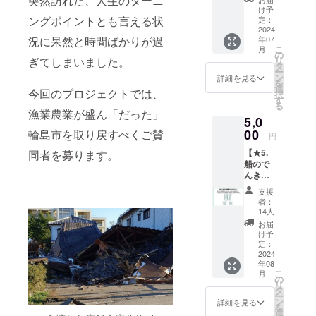
突然訪れた、人生のターニ
東電機
け予
より、
ングポイントとも言える状
定：
感謝の
2024
況に呆然と時間ばかりが過
年07
気持ち
こ
月
を込め
の
ぎてしまいました。
リ
てお礼
タ
ー
のメッ
ン
詳細を見る
を
セージ
選
今回のプロジェクトでは、
択
をメー
す
る
ルにて
漁業農業が盛ん「だった」
5,0
お送り
させて
00
輪島市を取り戻すべくご賛
円
頂きま
【★5.
同者を募ります。
す。 ※
船ので
支援金
んきや
額は、
日東電
申し込
支援
機オリ
み時に
者：
ジナル
「上乗
14人
ロゴ
せ支
お届
シー
援」が
け予
ル】 船
可能に
定：
のでん
2024
なって
年08
きや日
おりま
こ
月
東電機
す。 ※
の
リ
のオリ
この度
タ
ー
ジナル
はご支
ン
詳細を見る
を
ロゴ
援いた
選