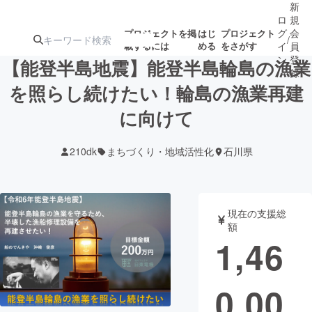
新
ロ
規
グ
会
プロジェクトを掲
はじ
プロジェクト
/
載するには
める
をさがす
イ
員
ン
登
【能登半島地震】能登半島輪島の漁業
録
を照らし続けたい！輪島の漁業再建
に向けて
人気のプロ
注目のリ
注目の新着プロ
募集終了が近いプ
もうすぐ公開
ジェクト
ターン
ジェクト
ロジェクト
されます
210dk
まちづくり・地域活性化
石川県
アート・写真
音楽
現在の支援総
テクノロジー・ガジェット
ゲーム・サ
額
1,46
映像・映画
書籍・雑誌
0,00
ビジネス・起業
チャレンジ