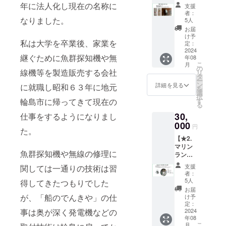
されて
ずれも
ださい
年に法人化し現在の名称に
支援
いる
文字の
※支援金
者：
「の菓
なりました。
みの掲
額は、
5人
子研究
載とな
申し込
お届
所」様
りま
み時に
け予
私は大学を卒業後、家業を
の船と
す。 HP
定：
「上乗
網とイ
2024
及び
せ支
継ぐために魚群探知機や無
年08
カを型
SNS（I
援」が
こ
月
どった
nstagra
の
可能に
線機等を製造販売する会社
リ
干菓子
m）い
タ
なって
ー
のセッ
ずれも
ン
おりま
詳細を見る
に就職し昭和６３年に地元
を
トをお
掲載開
選
す。 ※
択
届けさ
始日か
輪島市に帰ってきて現在の
す
この度
る
せて頂
ら1年間
はご支
30,
仕事をするようになりまし
きま
掲示さ
援いた
す。 ※
000
せて頂
だき本
円
た。
支援金
きま
当にあ
【★2.
額は、
す。 ※
りがと
マリン
申し込
支援金
うござ
魚群探知機や無線の修理に
ランプ
み時に
額は、
いま
（スタ
「上乗
申し込
す。
支援
関しては一通りの技術は習
ンド
せ支
み時に
者：
型）ス
援」が
「上乗
5人
得してきたつもりでした
テンレ
可能に
せ支
お届
ス製】
なって
が、「船のでんきや」の仕
援」が
け予
マリン
おりま
定：
可能に
事は奥が深く発電機などの
ランプ
2024
す。 ※
なって
年08
（スタ
この度
おりま
こ
月