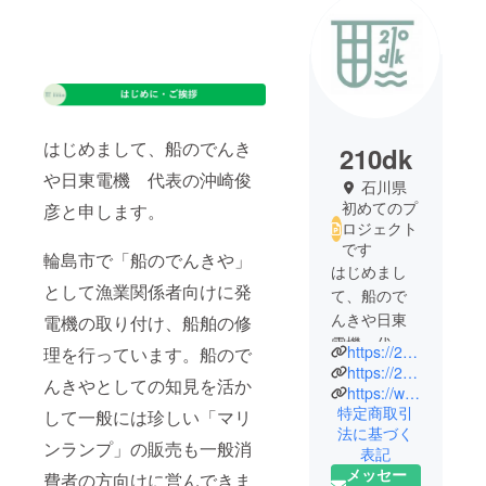
はじめまして、船のでんき
210dk
や日東電機 代表の沖崎俊
石川県
初めてのプ
彦と申します。
ロジェクト
です
輪島市で「船のでんきや」
はじめまし
として漁業関係者向けに発
て、船ので
んきや日東
電機の取り付け、船舶の修
電機 代表
https://210dk.com
理を行っています。船ので
の沖崎俊彦
https://210dk.thebase.in/
んきやとしての知見を活か
と申しま
https://www.instagram.com/210dk_ig/
特定商取引
す。
して一般には珍しい「マリ
法に基づく
能登半島輪
ンランプ」の販売も一般消
表記
島の漁業復
メッセー
費者の方向けに営んできま