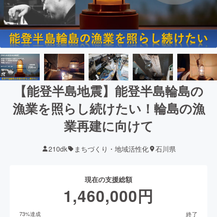
【能登半島地震】能登半島輪島の
漁業を照らし続けたい！輪島の漁
業再建に向けて
210dk
まちづくり・地域活性化
石川県
現在の支援総額
1,460,000
円
終了
73
%達成