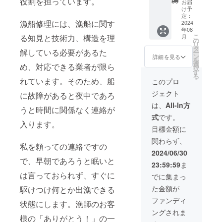
役割を担っています。
す。 ※
間 【原
お届
※支援金
ルマリ
備考欄
け予
材料】
額は、
ンラン
に必ず
定：
甜菜糖
漁船修理には、漁船に関す
申し込
プを作
2024
お届け
(国産)、
年08
み時に
成して
先のご
和三盆
こ
る知見と技術力、構造を理
月
「上乗
配送さ
住所、
の
糖(国
リ
せ支
せて頂
お名前
タ
産)、寒
解している必要があるた
ー
援」が
きま
の記載
ン
詳細を見る
梅粉、
を
可能に
す！ マ
をお願
選
め、対応できる業者が限ら
片栗
択
なって
リンラ
いいた
す
粉、
る
おりま
ンプの
しま
れています。そのため、船
このプロ
コーン
す。 ※
色味は
す。 ※
スター
ジェクト
に故障があると夜中であろ
この度
ゴール
商品は8
チ、水
はご支
ドのみ
月1日以
は、
All-In方
飴、い
うと時間に関係なく連絡が
援いた
となり
降、順
しる、
式
です。
だき本
ます。
次発送
着色料
入ります。
当にあ
※支援金
させて
目標金額に
(クチナ
りがと
額は、
頂きま
シ、
関わらず、
うござ
申し込
す。
ビーツ)
私を頼っての連絡ですの
いま
み時に
※PSE
2024/06/30
【アレ
す。 ※
「上乗
マーク
で、早朝であろうと眠いと
ルギー
23:59:59
ま
備考欄
せ支
（その
表示】
に必ず
援」が
は言っておられず、すぐに
他法定
でに集まっ
本品製
お届け
可能に
表示を
造工場
た金額が
駆けつけ何とか出漁できる
先のご
なって
含む）
では小
住所、
おりま
表示済
ファンディ
麦、大
状態にします。漁師のお客
お名前
す。 ※
み
豆を含
ングされま
の記載
この度
む製品
様の「ありがとう！」の一
をお願
はご支