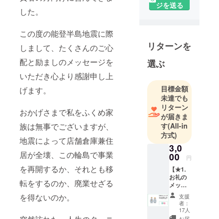
興のために
ジを送る
ご協力お願
した。
いします！
この度の能登半島地震に際
リターンを
しまして、たくさんのご心
配と励ましのメッセージを
選ぶ
いただき心より感謝申し上
目標金額
げます。
未達でも
リターン
おかげさまで私をふくめ家
が届きま
族は無事でございますが、
す
(All-in
方式)
地震によって店舗倉庫兼住
3,0
居が全壊、この輪島で事業
00
円
を再開するか、それとも移
【★1.
お礼の
転をするのか、廃業せざる
メッ
セー
を得ないのか。
支援
ジ】 船
者：
のでん
17人
きや日
お届