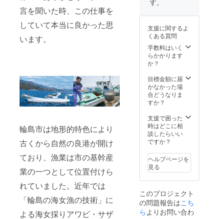
す。
を生産
いいた
援いた
言を聞いた時、この仕事を
してい
しま
だき本
ます。
す。 ※
当にあ
していて本当に良かった思
支援に関するよ
商品は8
りがと
くある質問
います。
月1日以
うござ
降、順
いま
手数料はいく
次発送
す。 ※
らかかります
させて
備考欄
か？
頂きま
に必ず
す。
お届け
目標金額に届
※PSE
先のご
かなかった場
マーク
住所、
合どうなりま
（その
お名前
すか？
他法定
の記載
表示を
をお願
支援で困った
含む）
いいた
時はどこに相
輪島市は地形的特色により
表示済
しま
談したらいい
み
す。 ※
ですか？
古くから自然の良港が開け
備考欄
に刻印
ており、漁業は市の基幹産
ヘルプページを
された
見る
業の一つとして位置付けら
い数値
（刻印
れていました。近年では
可能な
このプロジェクト
数字は
「輪島の海女漁の技術」に
の問題報告は
こち
最大8
桁）の
ら
よりお問い合わ
よる海女採りアワビ・サザ
記載を