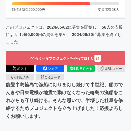
目標金額
2,000,000
円
支援者数
58
人
このプロジェクトは、
2024/05/02
に募集を開始し、
58
人の支援
により
1,460,000
円の資金を集め、
2024/06/30
に募集を終了し
ました
もう一度プロジェクトをやってほしい
21
ポスト
シェア
LINEで送る
URLコピー
埋め込み
QRコード
能登半島輪島で漁船に灯りを灯し続けて半世紀、船ので
んきや日東電機が地震で動けなくなった輪島の漁船をこ
れからも守り続ける。そんな思いで、半壊した社屋を修
繕するためプロジェクトを立ち上げました！応援よろし
くお願いします。