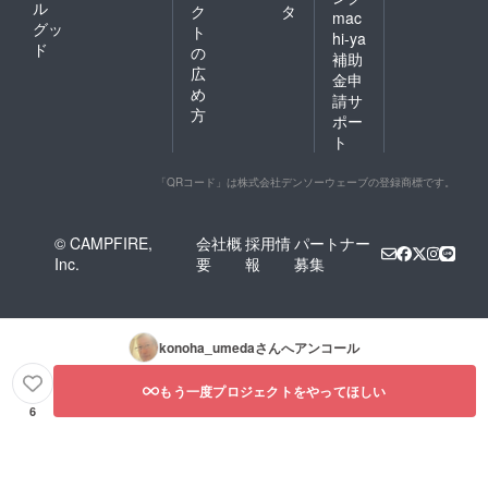
ル
ク
タ
mac
グッ
ト
hi-ya
ド
の
補助
広
金申
め
請サ
方
ポー
ト
「QRコード」は株式会社デンソーウェーブの登録商標です。
© CAMPFIRE,
会社概
採用情
パートナー
Inc.
要
報
募集
konoha_umeda
さんへアンコール
もう一度プロジェクトをやってほしい
6