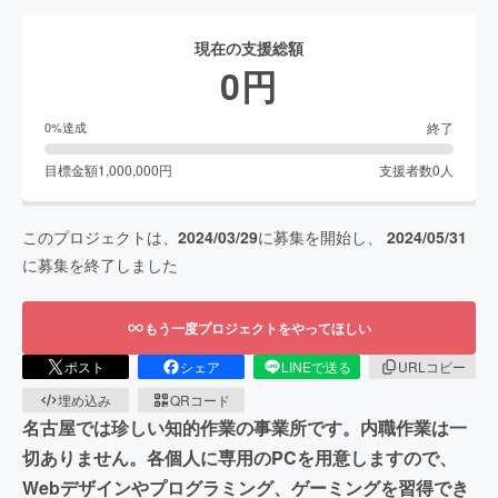
現在の支援総額
0
円
終了
0
%達成
目標金額
1,000,000
円
支援者数
0
人
このプロジェクトは、
2024/03/29
に募集を開始し、
2024/05/31
に募集を終了しました
もう一度プロジェクトをやってほしい
ポスト
シェア
LINEで送る
URLコピー
埋め込み
QRコード
名古屋では珍しい知的作業の事業所です。内職作業は一
切ありません。各個人に専用のPCを用意しますので、
Webデザインやプログラミング、ゲーミングを習得でき