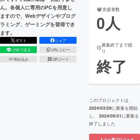
ん。各個人に専用のPCを用意し
支援者数
まちづくり・地域活性化
0
人
ますので、Webデザインやプログ
ラミング、ゲーミングを習得でき
CAMPFIRE for Social Good
CAMPFIRE Creation
ます。
CAMPFIREふるさと納税
machi-ya
コミュニティ
ポスト
シェア
募集終了まで残
LINEで送る
URLコピー
り
終了
埋め込み
QRコード
このプロジェクトは、
2024/03/29
に募集を開始
し、
2024/05/31
に募集を
終了しました
もう一度プロジェク