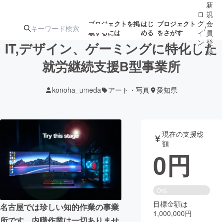
新
ロ
規
グ
会
プロジェクトを掲
はじ
プロジェクト
/
載するには
める
をさがす
イ
員
ン
登
IT,デザイン、ゲーミングに特化した
録
就労継続支援B型事業所
人気のプロ
注目のリ
注目の新着プロ
募集終了が近いプ
もうすぐ公開
konoha_umeda
アート・写真
愛知県
ジェクト
ターン
ジェクト
ロジェクト
されます
アート・写真
音楽
現在の支援総
額
0
円
テクノロジー・ガジェット
ゲーム・サ
映像・映画
書籍・雑誌
0%
目標金額は
名古屋では珍しい知的作業の事業
1,000,000円
ビジネス・起業
チャレンジ
所です。内職作業は一切ありませ