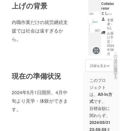
上げの背景
Collabo
rator
として
名刺を
支援
内職作業だけの就労継続支
100部提
者：
供 支援
0人
援では社会は遠すぎるか
時、必
お届
ず備考
け予
ら。
欄に掲
定：
載を希
2024
年06
望され
こ
月
るお名
の
リ
前をご
タ
ー
記入く
ン
詳細を見る
を
ださ
選
択
現在の準備状況
い。
す
る
このプロ
ジェクト
2024年5月1日開所。4月中
は、
All-In方
旬より見学・体験ができま
式
です。
目標金額に
す。
関わらず、
2024/05/31
23:59:59
ま