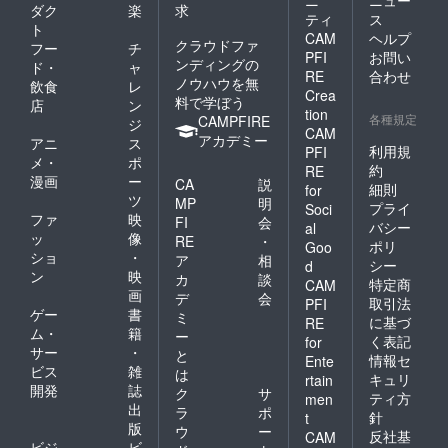
ニ
ニュー
ダク
楽
求
ティ
ス
ト
CAM
ヘルプ
クラウドファ
フー
チ
PFI
お問い
ンディングの
ド・
ャ
RE
合わせ
ノウハウを無
飲食
レ
Crea
料で学ぼう
店
ン
tion
各種規定
CAMPFIRE
ジ
CAM
アカデミー
アニ
ス
利用規
PFI
メ・
ポ
約
RE
漫画
ー
CA
説
細則
for
ツ
MP
明
プライ
Soci
ファ
映
FI
会
バシー
al
ッ
像
RE
・
ポリ
Goo
ショ
・
ア
相
シー
d
ン
映
カ
談
特定商
CAM
画
デ
会
取引法
PFI
ゲー
書
ミ
に基づ
RE
ム・
籍
ー
く表記
for
サー
・
と
情報セ
Ente
ビス
雑
は
キュリ
rtain
開発
誌
ク
サ
ティ方
men
出
ラ
ポ
針
t
版
ウ
ー
反社基
CAM
ビジ
ビ