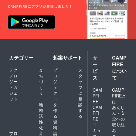
カテゴリー
起案サポート
サ
CAMP
ー
FIRE
テク
ま
プ
ス
ビ
につい
ノロ
ち
ロ
タ
ス
て
ジー
づ
ジ
ッ
・ガ
く
ェ
フ
CAM
CAMP
ジェ
り
ク
に
PFI
FIREと
ット
・
ト
相
RE
は
地
を
談
CAM
あんし
域
作
す
PFI
ん・安
活
る
る
RE
全への
性
資
コ
取り組
化
料
ミュ
み
プロ
音
請