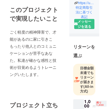
https://u-creative.net
特定商取引
このプロジェクト
法に基づく
表記
で実現したいこと
メッセー
ジを送る
ごく軽度の精神障害で、才
能があるのに家に引きこ
もったり他人とのコミュニ
リターンを
ケーションが苦手なあな
選ぶ
た。私達が確かな感性と技
術が目覚めるようトレーニ
目標金額
未達でも
ングいたします。
リターン
が届きま
す
(All-in
方式)
1,0
残り
プロジェクト立ち
00
1,000
円