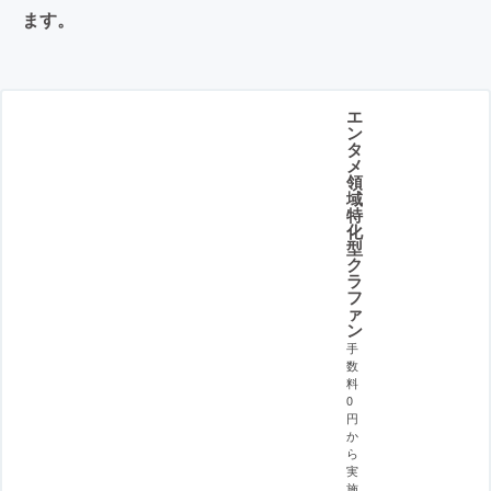
ます。
エ
ン
タ
メ
領
域
特
化
型
ク
ラ
フ
ァ
ン
手
数
料
0
円
か
ら
実
施