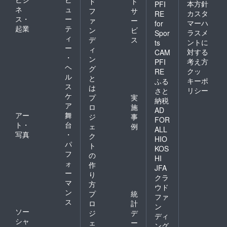
ド
ト
本方針
PFI
ネ
ュ
フ
サ
カスタ
RE
ス・
ー
ァ
ー
マーハ
for
起業
テ
ン
ビ
ラスメ
Spor
ィ
デ
ス
ントに
ts
ー
ィ
対する
CAM
・
ン
考え方
PFI
ヘ
グ
クッ
RE
ル
と
キーポ
ふる
ス
は
リシー
さと
ケ
プ
実
納税
ア
ロ
施
AD
アー
舞
ジ
事
FOR
ト・
台
ェ
例
ALL
写真
・
ク
HIO
パ
ト
KOS
フ
の
HI
ォ
作
JFA
ー
り
クラ
マ
方
ウド
ン
プ
統
ファ
ス
ロ
計
ン
ソー
ジ
デ
ディ
シャ
ェ
ー
ング