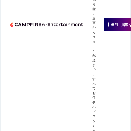
可
能
。
企
画
掲載
無料
か
ら
リ
タ
ー
ン
配
送
ま
で
、
す
べ
て
お
任
せ
の
プ
ラ
ン
も
あ