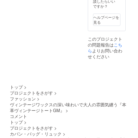
7月末 ※
材の供
談したらいい
発送は
給状
ですか？
宅配便
況、製
となり
品工程
ヘルプページを
ます。
上の都
見る
※デザイ
合等に
ン・仕
より出
様・内
荷時期
このプロジェクト
容品は
が遅れ
の問題報告は
こち
変更に
る場合
なる可
ら
よりお問い合わ
があり
能性も
ますの
せください
ござい
で予め
ます。
ご了承
ご了承
くださ
くださ
いま
い。 ※
せ。
ご注文
トップ
>
状況、
プロジェクトをさがす
>
使用部
ファッション
>
材の供
給状
ヴィンテージワックスの深い味わいで大人の雰囲気纏う『本
況、製
革ヴィンテージトートGM』
>
品工程
コメント
上の都
トップ
>
合等に
プロジェクトをさがす
>
より出
カバン・バッグ・リュック
>
荷時期