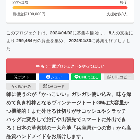
終了
299
%達成
目標金額
100,000
円
支援者数
8
人
このプロジェクトは、
2024/04/02
に募集を開始し、
8
人の支援に
より
299,464
円の資金を集め、
2024/04/30
に募集を終了しまし
た
もう一度プロジェクトをやってほしい
ポスト
シェア
LINEで送る
URLコピー
埋め込み
QRコード
雑に使うのが『かっこいい』ガシガシ使い込み、味を深
めて良き相棒となるヴィンテージトートGMは大容量か
つ機能的！また外せる仕切りがサコッシュやクラッチ
バッグに変身して旅行や出張先でスマートに外出でき
る！日本の革素材の一大産地「兵庫県たつの市」から高
品質ハンドメイドをお届けします。