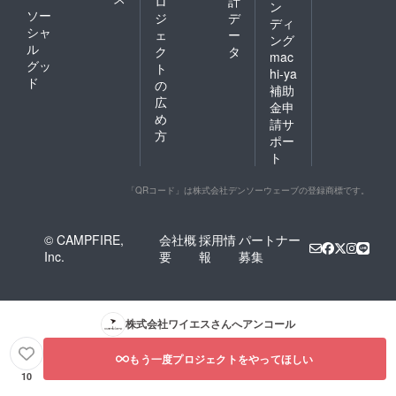
ロ
計
ン
ソー
ジ
デ
ディ
シャ
ェ
ー
ング
ル
ク
タ
mac
グッ
ト
hi-ya
ド
の
補助
広
金申
め
請サ
方
ポー
ト
「QRコード」は株式会社デンソーウェーブの登録商標です。
© CAMPFIRE,
会社概
採用情
パートナー
Inc.
要
報
募集
株式会社ワイエス
さんへアンコール
もう一度プロジェクトをやってほしい
10