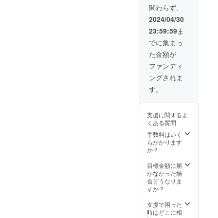
い。 ■
後、お
ござい
関わらず、
イン
申し込
ます。
ナーカ
み順に
ご了承
2024/04/30
ラー：
発送致
くださ
23:59:59
ま
ブラッ
しま
い。 ※
ク、グ
す。 発
ご注文
でに集まっ
レー、
送予定
状況、
た金額が
ベー
2024年
使用部
ジュ、
7月末 ※
材の供
ファンディ
ワイン
発送は
給状
ングされま
の中か
宅配便
況、製
らお好
となり
品工程
す。
きなカ
ます。
上の都
ラーを1
※デザイ
合等に
つお選
ン・仕
より出
支援に関するよ
びくだ
様・内
荷時期
くある質問
さい。
容品は
が遅れ
■プロ
変更に
手数料はいく
る場合
ジェク
なる可
らかかります
があり
ト終了
能性も
か？
ますの
後、お
ござい
で予め
申し込
ます。
目標金額に届
ご了承
み順に
ご了承
かなかった場
くださ
発送致
くださ
合どうなりま
いま
しま
い。 ※
すか？
せ。
す。 発
ご注文
送予定
状況、
支援で困った
2024年
使用部
時はどこに相