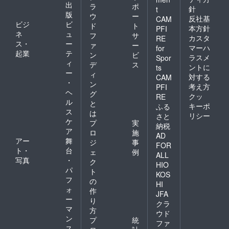
出
ラ
ポ
針
t
版
ウ
ー
反社基
CAM
ビジ
ビ
ド
ト
本方針
PFI
ネ
ュ
フ
サ
カスタ
RE
ス・
ー
ァ
ー
マーハ
for
起業
テ
ン
ビ
ラスメ
Spor
ィ
デ
ス
ントに
ts
ー
ィ
対する
CAM
・
ン
考え方
PFI
ヘ
グ
クッ
RE
ル
と
キーポ
ふる
ス
は
リシー
さと
ケ
プ
実
納税
ア
ロ
施
AD
アー
舞
ジ
事
FOR
ト・
台
ェ
例
ALL
写真
・
ク
HIO
パ
ト
KOS
フ
の
HI
ォ
作
JFA
ー
り
クラ
マ
方
ウド
ン
プ
統
ファ
ス