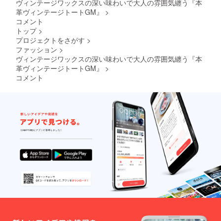
が遅れ
ヴィンテージワックスの深い味わいで大人の雰囲気纏う『本
る場合
革ヴィンテージトートGM』
>
があり
コメント
ますの
トップ
>
で予め
プロジェクトをさがす
>
ご了承
くださ
ファッション
>
いま
ヴィンテージワックスの深い味わいで大人の雰囲気纏う『本
せ。
革ヴィンテージトートGM』
>
コメント