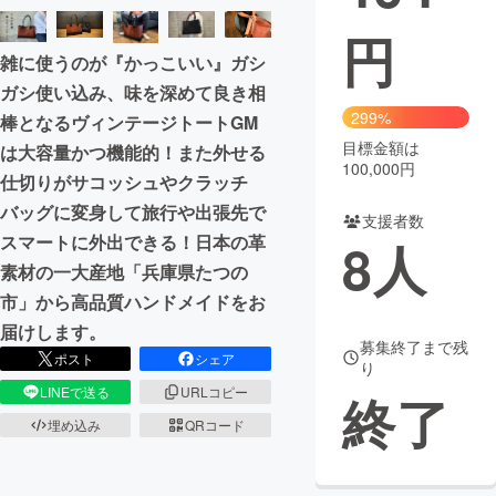
円
まちづくり・地域活性化
雑に使うのが『かっこいい』ガシ
ガシ使い込み、味を深めて良き相
CAMPFIRE for Social Good
CAMPFIRE Creation
299%
棒となるヴィンテージトートGM
CAMPFIREふるさと納税
machi-ya
コミュニティ
目標金額は
は大容量かつ機能的！また外せる
100,000円
仕切りがサコッシュやクラッチ
バッグに変身して旅行や出張先で
支援者数
スマートに外出できる！日本の革
8
人
素材の一大産地「兵庫県たつの
市」から高品質ハンドメイドをお
届けします。
募集終了まで残
ポスト
シェア
り
LINEで送る
URLコピー
終了
埋め込み
QRコード