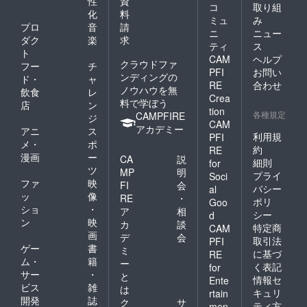
性
資
コ
取り組
化
料
ミュ
み
プロ
音
請
ニ
ニュー
ダク
楽
求
ティ
ス
ト
CAM
ヘルプ
クラウドファ
フー
チ
PFI
お問い
ンディングの
ド・
ャ
RE
合わせ
ノウハウを無
飲食
レ
Crea
料で学ぼう
店
ン
tion
各種規定
CAMPFIRE
ジ
CAM
アカデミー
アニ
ス
利用規
PFI
メ・
ポ
約
RE
漫画
ー
CA
説
細則
for
ツ
MP
明
プライ
Soci
ファ
映
FI
会
バシー
al
ッ
像
RE
・
ポリ
Goo
ショ
・
ア
相
シー
d
ン
映
カ
談
特定商
CAM
画
デ
会
取引法
PFI
ゲー
書
ミ
に基づ
RE
ム・
籍
ー
く表記
for
サー
・
と
情報セ
Ente
ビス
雑
は
キュリ
rtain
開発
誌
ク
サ
ティ方
men