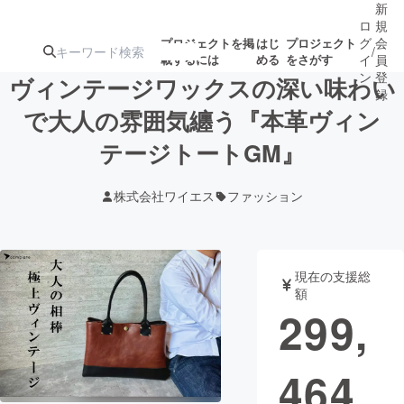
新
ロ
規
グ
会
プロジェクトを掲
はじ
プロジェクト
/
載するには
める
をさがす
イ
員
ン
登
ヴィンテージワックスの深い味わい
録
で大人の雰囲気纏う『本革ヴィン
テージトートGM』
人気のプロ
注目のリ
注目の新着プロ
募集終了が近いプ
もうすぐ公開
ジェクト
ターン
ジェクト
ロジェクト
されます
株式会社ワイエス
ファッション
アート・写真
音楽
現在の支援総
テクノロジー・ガジェット
ゲーム・サ
額
299,
映像・映画
書籍・雑誌
464
ビジネス・起業
チャレンジ