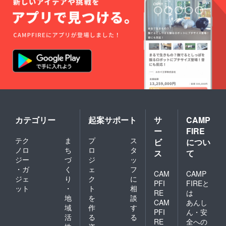
カテゴリー
起案サポート
サ
CAMP
ー
FIRE
テク
ま
プ
ス
ビ
につい
ノロ
ち
ロ
タ
ス
て
ジー
づ
ジ
ッ
・ガ
く
ェ
フ
CAM
CAMP
ジェ
り
ク
に
PFI
FIREと
ット
・
ト
相
RE
は
地
を
談
CAM
あんし
域
作
す
PFI
ん・安
活
る
る
RE
全への