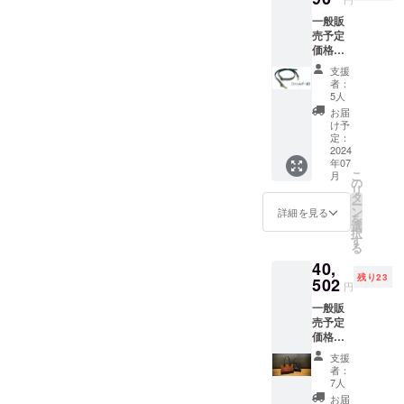
能な最高級
一般販
の革素材並
売予定
びに革製品
価格
3190円
をよりリー
支援
■プロ
者：
ズナブルな
ジェク
5人
価格で日本
ト終了
お届
後、お
中の皆様に
け予
申し込
定：
ご提供でき
み順に
2024
年07
ればという
発送致
こ
月
しま
の
強い想いで
リ
す。 発
タ
日々精進し
ー
送予定
ン
詳細を見る
を
2024年
ておりま
選
択
7月末 ※
す
す。
る
発送は
日本全国の
40,
宅配便
残り23
となり
502
皆様により
円
ます。
本物の本革
一般販
トート
売予定
の良さをお
バッグ
価格
に同梱
伝えできま
52600
しま
支援
す様に、本
円を
す。 ※
者：
23％OF
デザイ
物の情報を
7人
F!!の
ン・仕
お届
発信してい