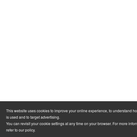
This website uses cookies to improve your online experience, to understand h
is used and to target advertising.
You can revisit your cookie settings at any time on your browser. For more info
refer to
our policy
.