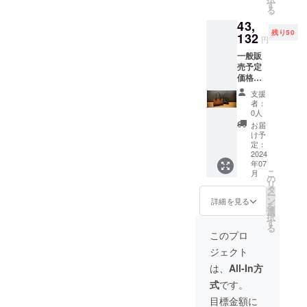
ラウン
きなカ
す
いま
る
の中か
ラーを1
せ。
43,
らお好
つお選
残り50
きなカ
132
びくだ
円
ラーを
さい。
一般販
１つお
■プロ
売予定
選びく
ジェク
価格
ださ
ト終了
52600
い。 ■
後、お
支援
円を
イン
申し込
者：
18％OF
ナーカ
み順に
0人
F!!の
ラー：
発送致
お届
43132
ブラッ
しま
け予
円にて
ク、グ
定：
す。 発
承りま
2024
レー、
送予定
年07
す。 ■
ベー
2024年
こ
月
革カ
ジュ、
の
7月末 ※
リ
ラー：
ワイン
タ
発送は
ー
ブラッ
の中か
ン
宅配便
詳細を見る
を
ク、ブ
らお好
選
となり
択
ラウン
きなカ
す
ます。
る
の中か
ラーを1
※デザイ
このプロ
らお好
つお選
ン・仕
ジェクト
きなカ
びくだ
様・内
ラーを
さい。
容品は
は、
All-In方
１つお
■プロ
変更に
式
です。
選びく
ジェク
なる可
ださ
ト終了
能性も
目標金額に