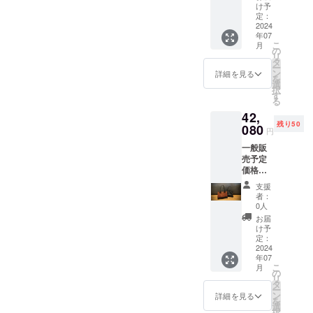
40502
様・内
け予
ければと
円にて
容品は
定：
承りま
2024
変更に
思っており
年07
す。 ■
なる可
ます。
こ
月
革カ
能性も
の
リ
ラー：
ござい
タ
ー
ブラッ
ます。
ン
詳細を見る
を
ク、ブ
ご了承
選
択
ラウン
くださ
す
る
の中か
い。 ※
42,
らお好
ご注文
残り50
きなカ
080
状況、
円
ラーを
使用部
一般販
１つお
材の供
売予定
選びく
給状
価格
ださ
況、製
52600
い。 ■
品工程
支援
円を
イン
上の都
者：
20％OF
ナーカ
合等に
0人
F!!の
ラー：
より出
お届
42080
ブラッ
荷時期
け予
円にて
ク、グ
定：
が遅れ
承りま
2024
レー、
る場合
年07
す。 ■
ベー
があり
こ
月
革カ
ジュ、
の
ますの
リ
ラー：
ワイン
タ
で予め
ー
ブラッ
の中か
ン
ご了承
詳細を見る
を
ク、ブ
らお好
選
くださ
択