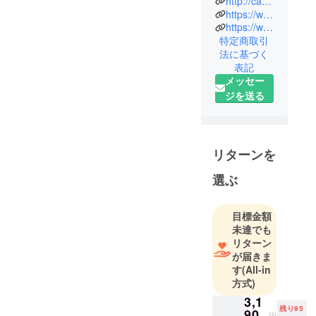
http://cambiare.jp/
一貫して生
https://www.instagram.com/cambiare_japan/
産すること
https://www.facebook.com/cambiare.official/
特定商取引
で、良いも
法に基づく
のを、より
表記
お求めやす
メッセー
い価格で。
ジを送る
私達が暮ら
す兵庫県西
播磨地区は
日本全国で
リターンを
の革素材の
選ぶ
流通のなん
と70%の
シェアを誇
目標金額
る革素材の
未達でも
リターン
一大産地で
が届きま
す。
す
(All-in
そんな一大
方式)
産地だから
3,1
こそ実現可
残り95
90
円