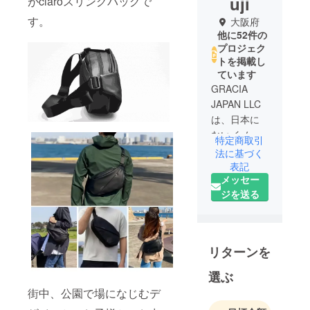
uji
がclaroスリングバッグで
す。
大阪府
他に52件の
プロジェク
トを掲載し
ています
GRACIA
JAPAN LLC
は、日本に
ないイノ
特定商取引
ベーティブ
法に基づく
な商品を海
表記
メッセー
外から発掘
ジを送る
し、日本に
価値ある商
品を届ける
貿易事業を
リターンを
行っていま
す。
選ぶ
街中、公園で場になじむデ
運動習慣を