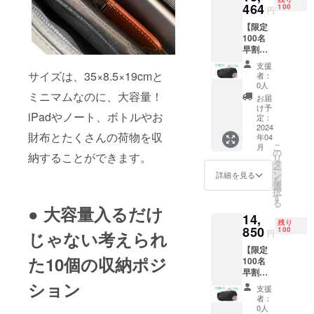
料） ※
464
100
円
皆様の
【限定
ご支援
100名
により
早割
量産効
32％OF
率が向
支援
F】
上した
サイズは、35×8.5×19cmと
者：
claro
場合、
0人
sling
ミニマムなのに、大容量！
正規販
お届
bag 1
売価格
け予
iPadやノート、ボトルやお
販売価
が販売
定：
格
2024
予定価
財布とたくさんの荷物を収
年04
19,800
格より
こ
月
円 販売
下がる
の
納することができます。
リ
価格の
可能性
タ
ー
32%OF
もござ
ン
詳細を見る
を
F =
いま
選
択
13,464
す。 ※
す
る
円（税
デザイ
● 大容量入るだけ
14,
込み・
ン・仕
残り
送料無
850
様は変
100
じゃない考えられ
円
料） ※
更にな
【限定
皆様の
る可能
た10個の収納ポジ
100名
ご支援
性もご
早割
により
ざいま
25％OF
ション
量産効
す。ご
支援
F】
率が向
了承く
者：
claro
上した
ださ
0人