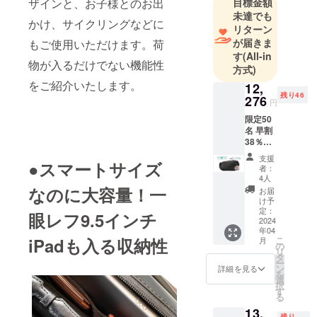
目標金額
ザインと、お子様とのお出
提供し、健
未達でも
かけ、サイクリングなどに
康的な生活
リターン
の提供をコ
が届きま
もご使用いただけます。荷
ンセプトに
す
(All-in
物が入るだけでない機能性
方式)
事業を行っ
をご紹介いたします。
ています。
12,
残り46
276
円
限定50
名 早割
38％OF
F】
支援
●スマートサイズ
claro
者：
sling
4人
bag 1
なのに大容量！一
お届
販売価
け予
格
定：
眼レフ9.5インチ
19,800
2024
年04
円 販売
こ
iPadも入る収納性
月
価格の
の
リ
38%OF
タ
ー
F =
ン
詳細を見る
を
12,276
選
択
円（税
す
る
込み・
13,
送料無
残り