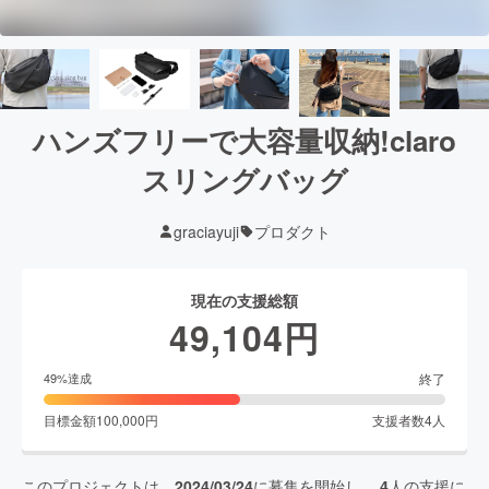
ハンズフリーで大容量収納!claro
スリングバッグ
graciayuji
プロダクト
現在の支援総額
49,104
円
終了
49
%達成
目標金額
100,000
円
支援者数
4
人
このプロジェクトは、
2024/03/24
に募集を開始し、
4
人の支援に