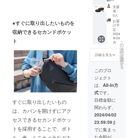
性もご
ます。
35％OF
量産効
ざいま
支援
F】
率が向
す。ご
者：
claro
上した
了承く
0人
sling
場合、
ださ
お届
●すぐに取り出したいものを
bag 2
正規販
い。 ※
け予
販売価
売価格
定：
ご注文
収納できるセカンドポケッ
格
2024
が販売
状況、
年04
39,600
予定価
ト
使用部
こ
月
円 販売
格より
の
材の供
リ
価格の
下がる
タ
給状
ー
35%OF
可能性
ン
況、製
詳細を見る
を
F =
もござ
選
造工程
択
25,740
いま
す
上の都
る
円（税
す。 ※
合等に
このプロ
込み・
デザイ
より出
ジェクト
送料無
ン・仕
荷時期
料） ※
様は変
が遅れ
は、
All-In方
皆様の
更にな
る場合
式
です。
ご支援
る可能
があり
により
性もご
ます。
目標金額に
すぐに取り出したいもの
量産効
ざいま
関わらず、
率が向
す。ご
は、カバンを開けずにアク
上した
了承く
2024/04/02
場合、
ださ
セスできるセカンドポケッ
23:59:59
ま
正規販
い。 ※
売価格
トを採用することで、ボト
ご注文
でに集まっ
が販売
状況、
た金額が
ル、傘、ミニカメラなどを
予定価
使用部