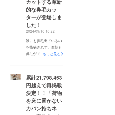
カットする革新
的な鼻毛カッ
ターが登場しま
した！
2024/09/10 10:22
誰にも鼻毛出ているの
を指摘されず、翌朝も
鼻毛がでているなんて
もっと見る
ことは、よく目にしま
す…安全な鼻毛ケアの
新時代が到来！丸い
累計21,798,453
ヘッドが鼻の内部を守
円越えで再掲載
り、ピンセットのよう
決定！！「荷物
に簡単に処理します。
圧倒的な切断力で、印
を床に置かない
刷用紙も楽々カット可
カバン持ちネ
能です。鼻の内部を傷