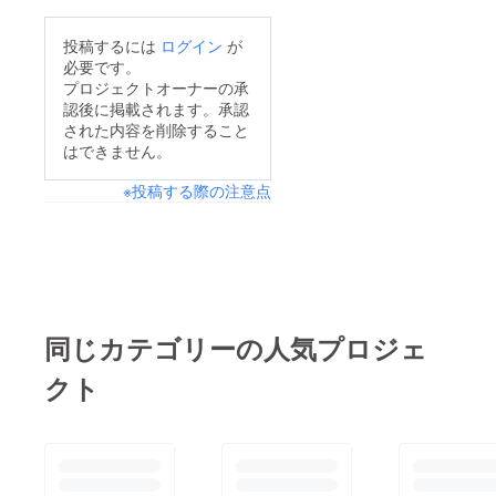
破しています！スタッ
↓↓↓↓①寝そべる姿で
フ一同、皆様からの多
投稿するには
ログイン
が
ネコがバッグを持ち！
大なご支援に心より感
必要です。
②使用しない時はバッ
謝申し上げます。本当
プロジェクトオーナーの承
グにぶら下がります！
認後に掲載されます。承認
にありがとうございま
③軽量なのに6㎏を
された内容を削除すること
す。すでにご支援いた
はできません。
楽々持ち上げ力持
だいている皆様には、
ち！ ④キーホルダー
※投稿する際の注意点
深く御礼申し上げま
型で持ち運びも楽々！
す。プロジェクト終了
☆☆☆☆☆☆☆☆プロ
まで残りわずか【12時
ジェクトページを
間】となりました。今
☆☆☆☆☆☆☆☆是
が最後のチャンスで
非、一度ご覧くださ
す！https://camp-
同じカテゴリーの人気プロジェ
い。 荷物を床に置か
fire.jp/projects/view/77
ないカバン持ちネコ
クト
4960この革新的な鼻
「nyanger」↓プロ
毛カッターを手に入れ
ジェクトページはこち
る絶好の機会をお見逃
ら↓
しなく。ぜひ、SNSや