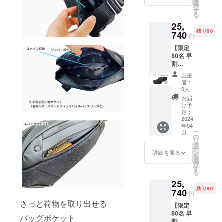
F =
もござ
選
造工程
択
15,840
いま
す
上の都
る
円（税
す。 ※
合等に
25,
込み・
デザイ
より出
残り80
送料無
740
ン・仕
荷時期
円
料） ※
様は変
が遅れ
【限定
皆様の
更にな
る場合
80名 早
ご支援
る可能
があり
割
により
性もご
ます。
35％OF
量産効
ざいま
支援
F】
率が向
す。ご
者：
claro
上した
了承く
0人
sling
場合、
ださ
お届
bag 2
正規販
い。 ※
け予
販売価
売価格
定：
ご注文
格
2024
が販売
状況、
年04
39,600
予定価
使用部
こ
月
円 販売
格より
の
材の供
リ
価格の
下がる
タ
給状
ー
35%OF
可能性
ン
況、製
詳細を見る
を
F =
もござ
選
造工程
択
25,740
いま
す
上の都
る
円（税
す。 ※
合等に
25,
込み・
デザイ
より出
残り80
送料無
740
ン・仕
荷時期
円
料） ※
様は変
が遅れ
さっと荷物を取り出せる
【限定
皆様の
更にな
る場合
80名 早
ご支援
る可能
があり
バッグポケット
割
により