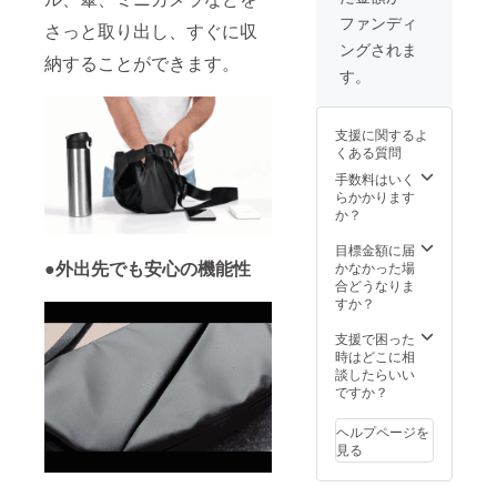
格より
材の供
ファンディ
さっと取り出し、すぐに収
下がる
給状
ングされま
可能性
況、製
納することができます。
もござ
造工程
す。
いま
上の都
す。 ※
合等に
デザイ
より出
支援に関するよ
ン・仕
荷時期
くある質問
様は変
が遅れ
更にな
る場合
手数料はいく
る可能
があり
らかかります
性もご
ます。
か？
ざいま
す。ご
目標金額に届
了承く
●外出先でも安心の機能性
かなかった場
ださ
合どうなりま
い。 ※
すか？
ご注文
状況、
支援で困った
使用部
時はどこに相
材の供
談したらいい
給状
ですか？
況、製
造工程
ヘルプページを
上の都
見る
合等に
より出
荷時期