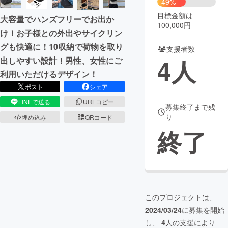
49%
目標金額は
大容量でハンズフリーでお出か
まちづくり・地域活性化
100,000円
け！お子様との外出やサイクリン
グも快適に！10収納で荷物を取り
支援者数
CAMPFIRE for Social Good
CAMPFIRE Creation
4
人
出しやすい設計！男性、女性にご
CAMPFIREふるさと納税
machi-ya
コミュニティ
利用いただけるデザイン！
ポスト
シェア
LINEで送る
URLコピー
募集終了まで残
り
埋め込み
QRコード
終了
このプロジェクトは、
2024/03/24
に募集を開始
し、
4
人の支援により