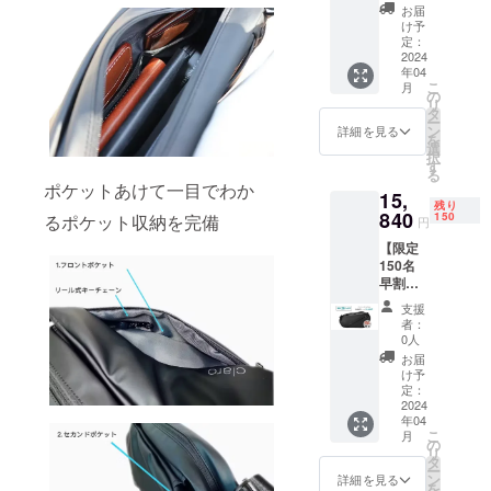
sling
場合、
い。 ※
お届
bag 1
正規販
ご注文
け予
販売価
売価格
定：
状況、
格
2024
が販売
使用部
年04
19,800
予定価
材の供
こ
月
円 販売
格より
の
給状
リ
価格の
下がる
タ
況、製
ー
25%OF
可能性
ン
造工程
詳細を見る
を
F =
もござ
選
上の都
択
14,850
いま
す
合等に
る
円（税
す。 ※
より出
ポケットあけて一目でわか
15,
込み・
デザイ
荷時期
残り
送料無
840
ン・仕
150
が遅れ
るポケット収納を完備
円
料） ※
様は変
る場合
【限定
皆様の
更にな
があり
150名
ご支援
る可能
ます。
早割
により
性もご
20％OF
量産効
ざいま
支援
F】
率が向
す。ご
者：
claro
上した
了承く
0人
sling
場合、
ださ
お届
bag 1
正規販
い。 ※
け予
販売価
売価格
定：
ご注文
格
2024
が販売
状況、
年04
19,800
予定価
使用部
こ
月
円 販売
格より
の
材の供
リ
価格の
下がる
タ
給状
ー
20%OF
可能性
ン
況、製
詳細を見る
を