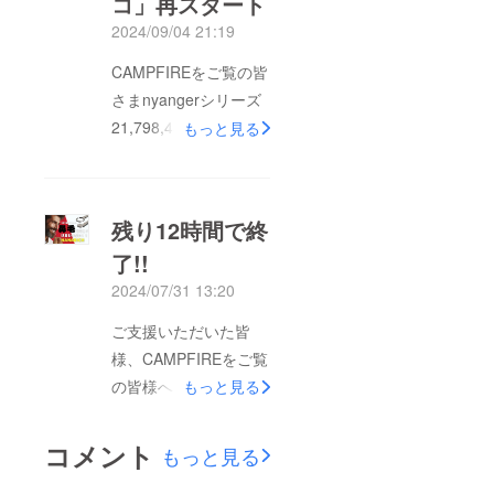
コ」再スタート
つけることなく安全に
2024/09/04 21:19
使用できる、丸形ヘッ
ドを採用しています。
CAMPFIREをご覧の皆
【早割で最大
さまnyangerシリーズ
48％OFF】ご支援はこ
21,798,453円達成し、
もっと見る
ちら
累計1万人以上にご支
援頂いた人気プロジェ
クト！「荷物を床に置
残り12時間で終
かないカバン持ちネ
了!!
コ」多数のご要望を頂
2024/07/31 13:20
きプロジェクト再掲
載！★プロジェクト開
ご支援いただいた皆
始です★ 荷物を
様、CAMPFIREをご覧
床に置かないカバン持
の皆様へ
もっと見る
ちネコ「nyanger」
【HANARICH】プロ
https://camp-
ジェクトは現在、達成
コメント
もっと見る
fire.jp/projects/789724
率がなんと417%を突
/view/activities#menu