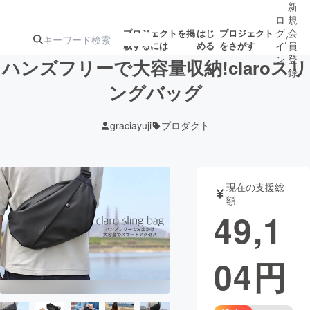
新
ロ
規
グ
会
プロジェクトを掲
はじ
プロジェクト
/
載するには
める
をさがす
イ
員
ン
登
ハンズフリーで大容量収納!claroスリ
録
ングバッグ
人気のプロ
注目のリ
注目の新着プロ
募集終了が近いプ
もうすぐ公開
graciayuji
プロダクト
ジェクト
ターン
ジェクト
ロジェクト
されます
アート・写真
音楽
現在の支援総
額
49,1
テクノロジー・ガジェット
ゲーム・サ
04
円
映像・映画
書籍・雑誌
ビジネス・起業
チャレンジ