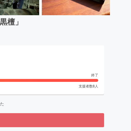
黒檀」
終了
支援者数
8
人
た