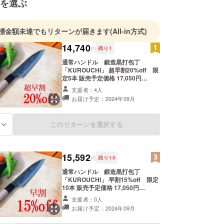
を選ぶ
標金額未達でもリターンが届きます
(All-in方式)
14,740
円
残り
1
通常ハンドル 鍛造黒打包丁
「KUROUCHI」 超早割20%off 限
定5本 販売予定価格 17,050円
→13,640円 送料1,100円 合計
支援者：4人
14,740円（税込） 包丁サイズ：約
お届け予定：2024年09月
27×40×2ｃｍ 重さ：約180ｇ 包丁素
材 刃金：安来鋼青紙２号、地金：
軟鉄 柄素材 口輪：水牛角、木柄：
このリターンを選択する
る
欅 製造元：株式会社四郎國光 販売
元：スカイパレード 生産国：日本
保証期間：リターン到着から１か月
以内 ※皆様のご支援により量産効率
15,592
が向上した場合、正規販売価格が販
円
残り
10
売予定価格より下がる可能性もござ
通常ハンドル 鍛造黒打包丁
います。 ※デザイン・仕様は変更に
「KUROUCHI」 早割15%off 限定
なる可能性もございます。ご了承く
10本 販売予定価格 17,050円
ださい。 ※ご注文状況、使用部材の
→14,492円 送料1,100円 合計
供給状況、製造工程上の都合等によ
支援者：0人
15,592円（税込） 包丁サイズ：約
り出荷時期が遅れる場合がありま
お届け予定：2024年09月
27×40×2ｃｍ 重さ：約180ｇ 包丁素
す。
材 刃金：安来鋼青紙２号、地金：