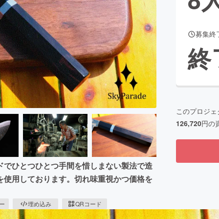
募集終
CAMPFIRE for Social Good
CAMPFIRE Creation
終
CAMPFIREふるさと納税
machi-ya
コミュニティ
このプロジェ
126,720
円の
ドでひとつひとつ手間を惜しまない製法で造
を使用しております。切れ味重視かつ価格を
ピー
埋め込み
QRコード