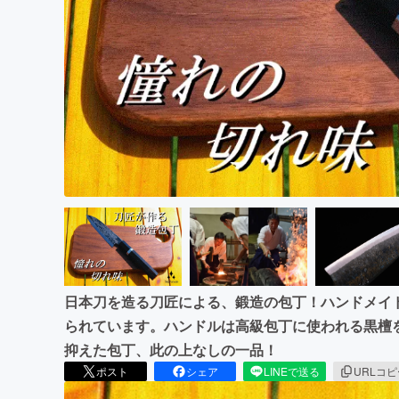
まちづくり・地域活性化
日本刀を造る刀匠による、鍛造の包丁！ハンドメイ
られています。ハンドルは高級包丁に使われる黒檀
抑えた包丁、此の上なしの一品！
ポスト
シェア
LINEで送る
URLコ