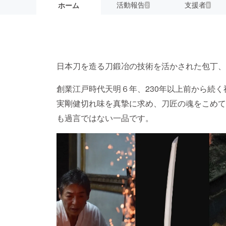
活動報告
支援者
ホーム
2
8
日本刀を造る刀鍛冶の技術を活かされた包丁、
創業江戸時代天明６年、230年以上前から続
実剛健切れ味を真摯に求め、刀匠の魂をこめて
も過言ではない一品です。