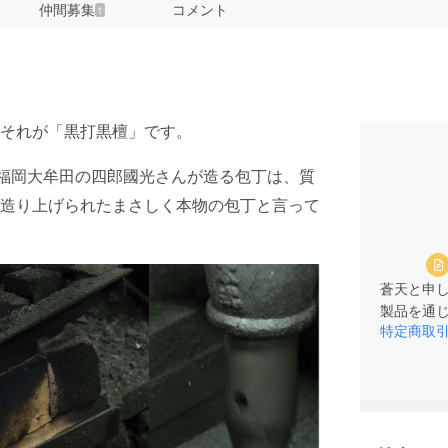
仲間募集
コメント
1
それが「黒打黒檀」です。
く福岡大牟田の四郎國光さんが造る包丁は、質
造り上げられたまさしく本物の包丁と言って
蒼天と申
特定商取