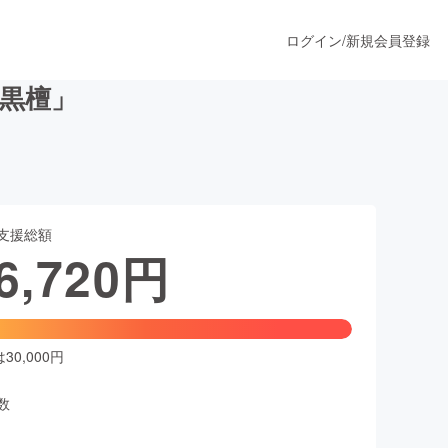
ログイン
/
新規会員登録
黒檀」
うすぐ公開されます
支援総額
プロダクト
6,720
円
ファッション
スポーツ
0,000円
数
ア
ソーシャルグッド
人