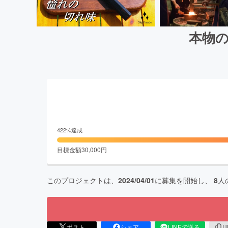
本物
422
%達成
目標金額
30,000
円
このプロジェクトは、
2024/04/01
に募集を開始し、
8
人
ポスト
シェア
LINEで送る
U