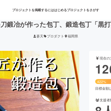
プロジェクトを掲載するには
はじめる
プロジェクトをさがす
の刀鍛冶が作った包丁、鍛造包丁「黒打
蒼天
プロダクト
福岡県
注目のリターン
注目の新着プロジェクト
募集終了が近いプロジェクト
も
現在の
音楽
舞台・パフォーマンス
12
ゲーム・サービス開発
フード・飲食店
422%
書籍・雑誌出版
アニメ・漫画
目標金額は3
支援者
チャレンジ
ビューティー・ヘルスケ
8