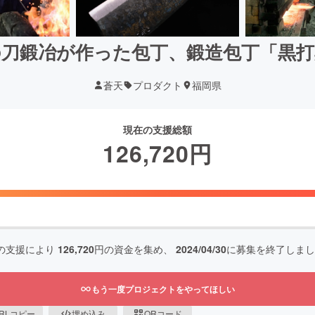
の刀鍛冶が作った包丁、鍛造包丁「黒打
蒼天
プロダクト
福岡県
現在の支援総額
126,720
円
の支援により
126,720
円の資金を集め、
2024/04/30
に募集を終了しまし
もう一度プロジェクトをやってほしい
RLコピー
埋め込み
QRコード