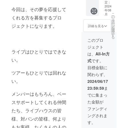
ない場
ング作
で、応
定：
合はご
りま
2024
援して
今回は、その夢を応援して
支援者
年08
す】 ・
ほしい
名にな
こ
月
オリジ
ことが
の
くれる方を募集するプロ
ります
リ
ナルソ
ある方
タ
のでご
ー
ングの
ジェクトになります。
は備考
ン
詳細を見る
了承く
を
CD ★
にご入
選
ださい
択
ぎゃう
力くだ
す
ませ。
る
があな
さいネ
このプロ
たのた
♡ この
ジェクト
めに一
コース
ライブはひとりではできな
曲オリ
が売り
は、
All-In方
ジナル
切れた
い。
式
です。
ソング
場合、
を作り
当日メ
目標金額に
ます。
ンズに
ツアーもひとりでは回れな
関わらず、
アコー
にもス
ス
タイリ
い。
2024/06/17
ティッ
ストが
23:59:59
ま
クバー
付きま
メンバーはもちろん、ベー
ジョン
す。影
でに集まっ
でCDで
の功労
スサポートしてくれる仲間
た金額が
のお渡
者メン
しにな
ズたち
ファンディ
たち、ライブハウスの皆
りま
にもス
ングされま
す。
ポット
様、対バンの皆様、何より
テーマ
ライト
す。
のご指
を！
もお客様、たくさんの人の