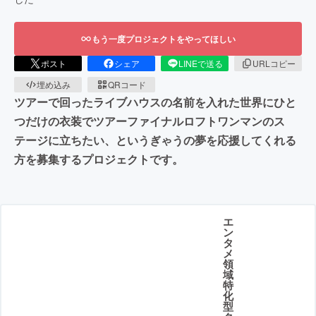
もう一度プロジェクトをやってほしい
ポスト
シェア
LINEで送る
URLコピー
埋め込み
QRコード
ツアーで回ったライブハウスの名前を入れた世界にひと
つだけの衣装でツアーファイナルロフトワンマンのス
テージに立ちたい、というぎゃうの夢を応援してくれる
方を募集するプロジェクトです。
エ
ン
タ
メ
領
域
特
化
型