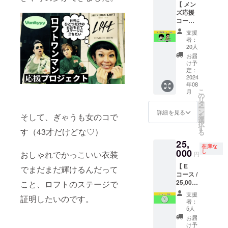
にご参
【 メン
金に含
ワンマ
ライブ
加いた
ズ応援
まれて
ンで聴
やりま
だけま
コース /
おりま
きたい
しょ
す。当
5,000円
す。メ
曲を確
う！ ※
日は受
支援
】 ・
ンバー
実に聴
ご希望
者：
付でお
Vanityy
とサシ
けるの
20人
のパー
名前を
yメンズ
飲みで
はこの
トと曲
お届
お伝え
からお
きる貴
コース
け予
を備考
くださ
礼の動
重な体
定：
だ！ ※
にご入
い。入
画
2024
験♡ロ
リクエ
力くだ
場時に
年08
★Vanit
フトの
スト曲
さい。
別途
こ
月
yyyメン
裏話も
の
を備考
2Drink
リ
ズが心
聞ける
タ
にご入
がかか
ー
を込め
か
ン
力くだ
詳細を見る
ります
そして、ぎゃうも女のコで
を
てあな
も？！
選
さい。
のでご
択
たを応
※日程や
す
す（43才だけどな♡）
了承く
る
援しま
場所の
ださ
25,
くるお
調整は
い。 ※
在庫な
礼の動
000
後日個
し
おしゃれでかっこいい衣装
円
クレ
画をお
別にご
ジット
【 E
送りし
でまだまだ輝けるんだって
連絡さ
するお
コース /
ます。
せてい
名前を
25,000
こと、ロフトのステージで
お一人
ただき
備考に
円①あ
様ずつ
ます。
支援
ご入力
証明したいのです。
なたの
心を込
者：
くださ
ための
めてお
5人
い。ご
オリジ
送りし
お届
入力が
ナルソ
ますの
け予