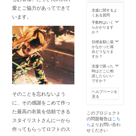
定も可
（売り
能で
愛とご協力があってできて
切れな
支援に関するよ
す。世
かった
くある質問
います。
界にひ
場合
とつだ
は、自
手数料はいく
けのあ
ら輝き
らかかります
なたの
ます）
か？
ためだ
※2分前
けのオ
後の動
目標金額に届
リジナ
画を
かなかった場
ルソン
メール
合どうなりま
グをぜ
にURL
すか？
ひこの
を記載
機会に
してお
支援で困った
♡ ※ご
送りし
時はどこに相
希望の
ます。
談したらいい
テーマ
ですか？
を備考
にご入
ヘルプページを
そのことを忘れないよう
力くだ
見る
さい。
に、その感謝をこめて作っ
※リター
ン品の
た最高の衣装を信頼できる
このプロジェクト
著作権
の問題報告は
こち
及びそ
スタイリストさんに一から
の他法
ら
よりお問い合わ
作ってもらってロフトのス
的権利
せください
につい