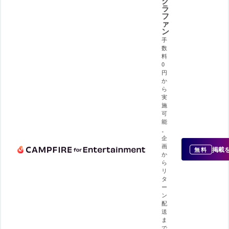
ク
ラ
フ
ァ
ン
手
数
料
0
円
か
ら
実
施
可
能
。
企
画
掲載
無料
か
ら
リ
タ
ー
ン
配
送
ま
で