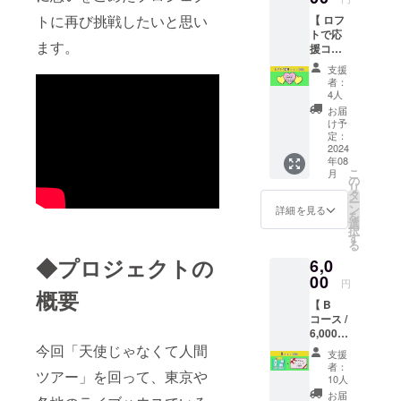
プ
前後の
トに再び挑戦したいと思い
【 ロフ
200mm
動画を
トで応
×148m
メール
ます。
援コー
m予
にURL
ス /
定） ★
を記載
支援
5,000円
皆様か
してお
者：
】 ・ロ
らのご
送りし
4人
フトの
支援で
ます。
お届
チケッ
製作し
け予
ト ・ロ
た衣装
定：
フトの
2024
を着た
年08
衣装を
ぎゃう
こ
月
着た
のアク
の
リ
ぎゃう
リルス
タ
ー
からの
タンド
ン
詳細を見る
を
お礼動
とご支
選
択
画 ★ロ
援者様
す
る
フトの
のお名
◆プロジェクトの
6,0
衣装を
前をク
着た
00
レジッ
円
ぎゃう
概要
トした
【 B
が心を
お礼の
コース /
こめて
記念ポ
6,000円
あなた
スト
】 A
今回「天使じゃなくて人間
をあな
カード
支援
コース
たを応
のコー
者：
ツアー」を回って、東京や
＋アフ
援しま
ス。 ※
10人
ター
くるお
クレ
お届