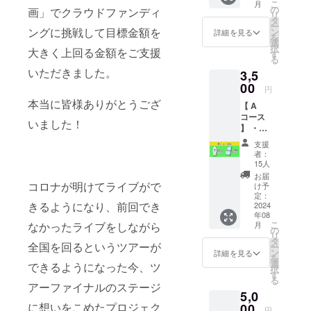
こ
月
yyy3人
の
画」でクラウドファンディ
リ
が心を
タ
ー
こめて
ングに挑戦して目標金額を
ン
詳細を見る
を
あなた
選
択
大きく上回る金額をご支援
をあな
す
る
たを応
いただきました。
3,5
援しま
くるお
00
円
礼の動
本当に皆様ありがとうござ
【 A
画を送
コース
りま
いました！
】 ・記
す。お
念アク
一人様
支援
リルス
ずつ心
者：
タンド
を込め
15人
（商品
てお送
お届
サイズ
コロナが明けてライブがで
りしま
け予
7cm×9
すの
定：
きるようになり、前回でき
cm予
2024
で、応
年08
定） ・
援して
こ
なかったライブをしながら
月
ご支援
欲しい
の
リ
者様ク
ことが
タ
全国を回るというツアーが
ー
レジッ
ある方
ン
詳細を見る
を
ト付き
は備考
選
できるようになった今、ツ
択
ポスト
にご入
す
る
カード
力くだ
アーファイナルのステージ
5,0
（見開
さいネ
に想いをこめたプロジェク
きタイ
00
♡ ※2分
円