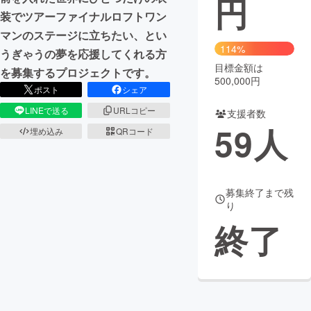
円
装でツアーファイナルロフトワン
まちづくり・地域活性化
マンのステージに立ちたい、とい
114%
うぎゃうの夢を応援してくれる方
目標金額は
CAMPFIRE for Social Good
CAMPFIRE Creation
を募集するプロジェクトです。
500,000円
CAMPFIREふるさと納税
machi-ya
コミュニティ
ポスト
シェア
LINEで送る
URLコピー
支援者数
59
人
埋め込み
QRコード
募集終了まで残
り
終了