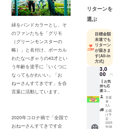
ねーさんす
てきです」
リターンを
を合言葉に
選ぶ
踊って騒い
緑をバンドカラーとし、そ
でぽろっと
泣けるライ
のファンたちを「グリモ
目標金額
ブで都内を
未達でも
（グリーンモンスターの
リターン
中心に活動
略）」と名付け、ボーカル
が届きま
中。ノリや
す
(All-in
わたなべぎゃうの43才とい
すいサウン
方式)
ドに絡まる
う年齢を逆手に「いくつに
3,0
キャッチー
00
なってもかわいい」「お
円
なメロディ
【 お気
ねーさんすてきです」を合
と激しいパ
持ち応
フォーマン
援コー
言葉に活動しています。
ス /
スで「グリ
支援
3,000円
者：
モ」と呼ば
】 ・
3人
れる信者が
Vanityy
お届
y3人か
急増中。
け予
2020年コロナ禍で「全国で
らのお
定：
礼動画
2025
おねーさんすてきです企
年08
★Vanit