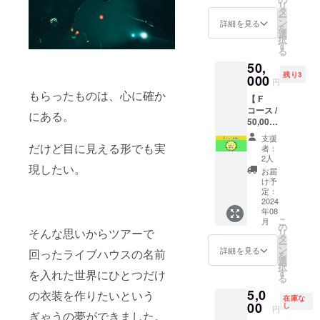
ティー
するお
のでご
リ
ワンマ
アフ
タ
へのご
名前を
了承く
ー
ンにお
ター
ン
招待が
詳細を見る
備考に
ださ
を
好きな
パー
選
ついた
ご入力
い。 ※
択
曲を一
ティー
す
コー
くださ
クレ
る
曲リク
で
ス。ア
い。ご
ジット
50,
エスト
Vanityy
コバニ
入力が
するお
残り3
できる
000
yのライ
（ぎゃ
ない場
円
名前を
権 ★ロ
ブに一
うとめ
合はご
もらったものは、心に確か
備考に
【 F
フトワ
曲演奏
いびー
支援者
ご入力
コース /
ンマン
又は歌
にある。
による
名にな
くださ
50,000
でお好
で参加
アコー
ります
い。ご
円 】 ・
きな曲
できる
ス
のでご
支援
入力が
メン
を一曲
だけど目に見える形でも実
コー
ティッ
者：
了承く
ない場
バーと
リクエ
ス。演
2人
クユ
ださい
合はご
現したい。
打ち上
ストで
奏パー
ニッ
お届
ませ。
支援者
げ飲み
きる権
ト・曲
け予
ト）に
名にな
会 ★ロ
利で
定：
共にお
よる出
ります
フトの
2024
す。リ
選び頂
演がメ
のでご
年08
打ち上
クエス
けま
インに
了承く
こ
月
げをメ
ト頂い
の
す。動
なる
そんな思いからツアーで
ださい
リ
ンバー
た曲の
タ
画撮影
アット
ませ。
ー
と個別
映像を
ン
も可能
詳細を見る
ホーム
回ったライブハウスの名前
を
にでき
後日
選
です。
でコア
択
るコー
URLで
す
を入れた世界にひとつだけ
Vanityy
なアフ
る
ス。当
お渡し
yの一員
ター
5,0
日の飲
の衣装を作りたいという
いたし
になっ
パー
在庫な
食代は
00
ます。
し
てバチ
ティー
円
ぎゃうの夢ができました。
ご支援
ロフト
バチの