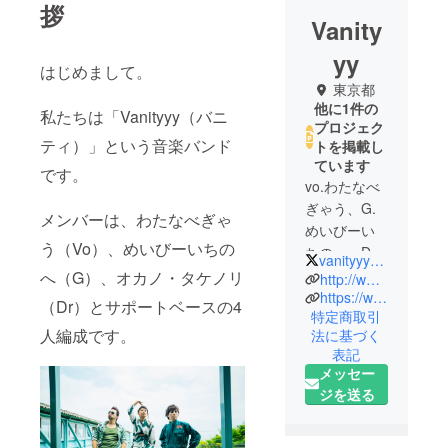
拶
Vanity
yy
はじめまして。
東京都
他に1件の
私たちは「Vanityyy（バニ
プロジェク
ティ）」という音楽バンド
トを掲載し
ています
です。
vo.わたなべ
ぎゃう、G.
メンバーは、わたなべぎゃ
めいびーい
う（Vo）、めいびーいちの
ちのへ、Dr.
vanityyy_info
オカノ・タ
へ（G）、オカノ・タケノリ
http://www.vanityyy.com
ケノリから
https://www.facebook.com/vanityyyjp
（Dr）とサポートベースの4
特定商取引
なる緑のBBA
人編成です。
法に基づく
パンクバン
表記
ド。「いく
メッセー
つになって
ジを送る
もかわい
い」「お