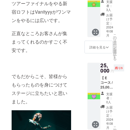
カード
れ姿を
ニッ
支援
ツアーファイナルをやる新
フター
（見開
会場で
ト）に
者：
パー
きタイ
ぜひ見
3人
よる出
宿ロフトはVanityyyがワンマ
ティー
プ
守って
演がメ
お届
で
200mm
くださ
け予
ンをやるには広いです。
インに
Vanityy
×148m
定：
い。チ
なる
yライブ
2024
m予
ケット
アット
年08
に演奏
定） ・
正直なところお客さんが集
の発送
ホーム
こ
月
又は歌
ロフト
の
は7月上
でコア
リ
まってくれるのかすごく不
で参加
のチ
タ
旬の予
なアフ
ー
できま
ケット
ン
定で、
詳細を見る
ター
を
安です。
す】 ・
・アフ
選
リター
パー
択
アフ
ター
す
ンの発
ティー
る
ター
パー
送とは
にご参
25,
パー
ティー
別にな
加いた
残り5
ティー
000
招待券
りま
だけま
円
で
★Cコー
す。当
す。当
でもだからこそ、皆様から
【 E
Vanityy
スに加
日は別
日は受
コース /
yライブ
え、翌
もらったものを身につけて
途
付でお
25,000
に参加
日
1Drink
名前を
円③ロ
できる
ステージに立ちたいと思い
8/3(土)
代がか
お伝え
支援
フトワ
権 ★ロ
豪徳寺
かりま
者：
くださ
ました。
ンマン
フトの
leafroo
0人
すので
い。入
に一曲
翌日
mで行
ご了承
お届
場時に
リクエ
8/3(土)
われる
け予
くださ
別途
ストで
豪徳寺
定：
アフ
い。 ※
2Drink
きま
2024
leafroo
ター
クレ
がかか
年08
す】 ・
mで行
パー
ジット
ります
こ
月
ロフト
われる
の