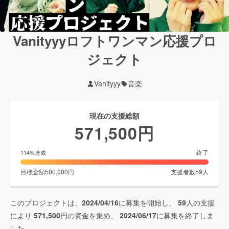
Vanityyyロフトワンマン応援プロ
ジェクト
Vanityyy
音楽
現在の支援総額
571,500
円
終了
114
%達成
目標金額
500,000
円
支援者数
59
人
このプロジェクトは、
2024/04/16
に募集を開始し、
59
人の支援
により
571,500
円の資金を集め、
2024/06/17
に募集を終了しま
した