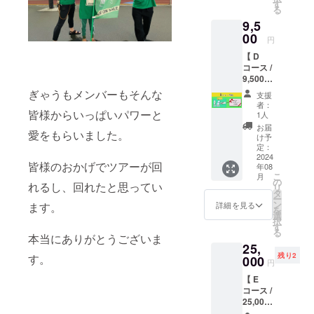
cm予
招待券
す
る
定） ・
★Aコー
9,5
クレ
スに加
ジット
00
え、翌
円
付きポ
日
【 D
スト
8/3(土)
コース /
カード
豪徳寺
9,500円
（見開
leafroo
】 C
きタイ
mで行
ぎゃうもメンバーもそんな
支援
コース
プ
われる
者：
＋アフ
皆様からいっぱいパワーと
200mm
アフ
1人
ター
×148m
ター
お届
愛をもらいました。
パー
m予
パー
け予
ティー
定） ・
定：
ティー
招待券
2024
ロフト
へのご
皆様のおかげでツアーが回
年08
・記念
のチ
招待が
こ
月
アクリ
ケット
の
ついた
れるし、回れたと思ってい
リ
ルスタ
★Aコー
タ
コー
ー
ンド
スに加
ン
ス。ア
詳細を見る
ます。
を
（商品
え、ロ
選
コバニ
択
サイズ
フトの
す
（ぎゃ
る
7cm×9
チケッ
本当にありがとうございま
うとめ
25,
cm予
トがつ
いびー
残り2
す。
定） ・
000
いた
による
円
クレ
コー
アコー
【 E
ジット
ス。当
ス
コース /
付きポ
日ぎゃ
ティッ
25,000
スト
うの晴
クユ
円②ア