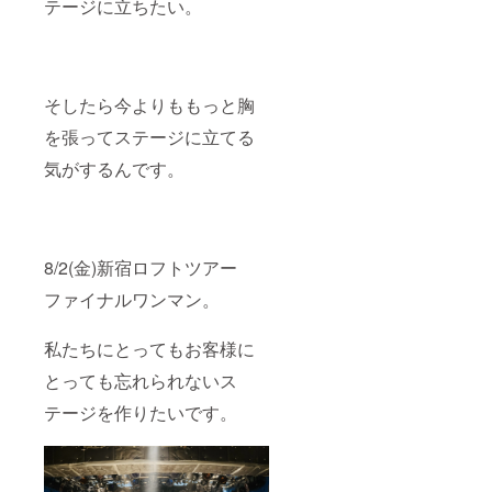
テージに立ちたい。
ては、
すべて
プロ
ジェク
トオー
ナーに
そしたら今よりももっと胸
帰属し
ます。
を張ってステージに立てる
個人で
お楽し
気がするんです。
み頂く
以外の
使用は
できま
せんの
8/2(金)新宿ロフトツアー
でご了
承くだ
ファイナルワンマン。
さいま
せ。
私たちにとってもお客様に
とっても忘れられないス
テージを作りたいです。