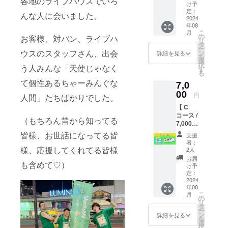
各地のライブハウスでいろ
パー
礼の動
ジット
け予
ティー
画を送
定：
するお
んな人に会いました。
招待券
2024
りま
名前を
年08
・記念
す。お
備考に
こ
月
アクリ
一人様
の
ご入力
お客様、対バン、ライブハ
リ
ルスタ
ずつ心
タ
くださ
ー
ンド
ウスのスタッフさん、出会
を込め
ン
い。ご
詳細を見る
を
（商品
てお送
選
入力が
択
う人みんな「天使じゃなく
サイズ
りしま
す
ない場
る
7cm×9
すの
合はご
て個性あるちゃーみんぐな
7,0
cm予
で、応
支援者
定） ・
00
援して
名にな
円
人間」たちばかりでした。
クレ
欲しい
ります
【 C
ジット
ことが
のでご
コース /
付きポ
ある方
了承く
（もちろん昔から知ってる
7,000円
スト
は備考
ださい
】 A
カード
にご入
皆様、お世話になってる皆
ませ。
支援
コース
（見開
力くだ
者：
＋ロフ
様、応援してくれてる皆様
きタイ
さいネ
2人
トのチ
プ
♡ ※2分
お届
も含めて♡）
ケット
200mm
前後の
け予
・記念
×148m
定：
動画を
アクリ
2024
m予
メール
年08
ルスタ
定） ・
にURL
こ
月
ンド
アフ
の
を記載
リ
（商品
ター
タ
してお
ー
サイズ
パー
ン
送りし
詳細を見る
を
7cm×9
ティー
選
ます。
択