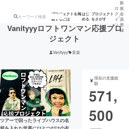
新
ロ
規
グ
会
プロジェクトを掲
はじ
プロジェクト
/
載するには
める
をさがす
イ
員
ン
登
Vanityyyロフトワンマン応援プロ
録
ジェクト
人気のプロ
注目のリ
注目の新着プロ
募集終了が近いプ
もうすぐ公開
Vanityyy
音楽
ジェクト
ターン
ジェクト
ロジェクト
されます
アート・写真
音楽
現在の支援総
額
571,
テクノロジー・ガジェット
ゲーム・サ
500
映像・映画
書籍・雑誌
ツアーで回ったライブハウスの名
ビジネス・起業
チャレンジ
前を入れた世界にひとつだけの衣