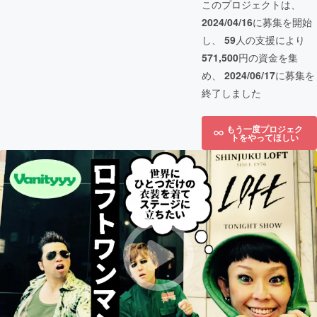
このプロジェクトは、
2024/04/16
に募集を開始
し、
59
人の支援により
571,500
円の資金を集
め、
2024/06/17
に募集を
終了しました
もう一度プロジェク
トをやってほしい