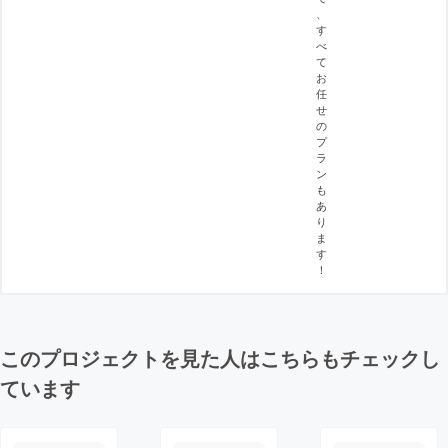
、
す
べ
て
お
任
せ
の
プ
ラ
ン
も
あ
り
ま
す
！
このプロジェクトを見た人はこちらもチェックし
ています