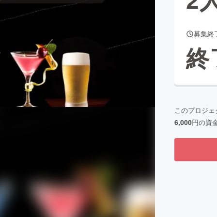
募集終
CAMPFIRE for Social Good
CAMPFIRE Creation
終
CAMPFIREふるさと納税
machi-ya
コミュニティ
このプロジェ
6,000
円の資