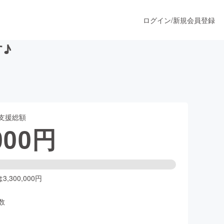
ログイン
/
新規会員登録
♪
うすぐ公開されます
支援総額
プロダクト
000
円
ファッション
スポーツ
,300,000円
数
ア
ソーシャルグッド
人