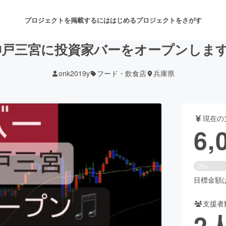
プロジェクトを掲載するには
はじめる
プロジェクトをさがす
神戸三宮に投資家バーをオープンします
onk2019y
フード・飲食店
兵庫県
注目のリターン
注目の新着プロジェクト
募集終了が近いプロジェクト
も
現在の
音楽
舞台・パフォーマンス
6,
ゲーム・サービス開発
フード・飲食店
0%
書籍・雑誌出版
アニメ・漫画
目標金額は3
支援者
チャレンジ
ビューティー・ヘルスケ
2