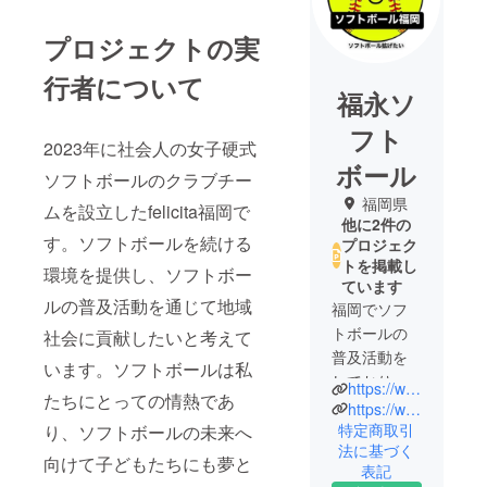
プロジェクトの実
行者について
福永ソ
フト
2023年に社会人の女子硬式
ボール
ソフトボールのクラブチー
福岡県
ムを設立したfelicita福岡で
他に2件の
す。ソフトボールを続ける
プロジェク
トを掲載し
環境を提供し、ソフトボー
ています
ルの普及活動を通じて地域
福岡でソフ
トボールの
社会に貢献したいと考えて
普及活動を
います。ソフトボールは私
しておりま
https://www.instagram.com/softball_fukuoka?igsh=MWowazlrY3VvaWxiZw==
たちにとっての情熱であ
す✨
https://www.instagram.com/softballfukuoka?igsh=cTE2Z2hmaGJoZzVs
特定商取引
り、ソフトボールの未来へ
法に基づく
人口減少あ
向けて子どもたちにも夢と
表記
る中で