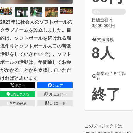
まちづくり・地域活性化
0%
目標金額は
2023年に社会人のソフトボールの
3,000,000円
クラブチームを設立しました。目
CAMPFIRE for Social Good
CAMPFIRE Creation
的は、ソフトボールを続けれる環
CAMPFIREふるさと納税
machi-ya
コミュニティ
支援者数
8
人
境作りとソフトボール人口の普及
活動をしていきたいです。ソフト
ボールの活動は、年間通してお金
がかかることから支援していただ
募集終了まで残
ければと思います
り
ポスト
シェア
終了
LINEで送る
URLコピー
埋め込み
QRコード
このプロジェクトは、