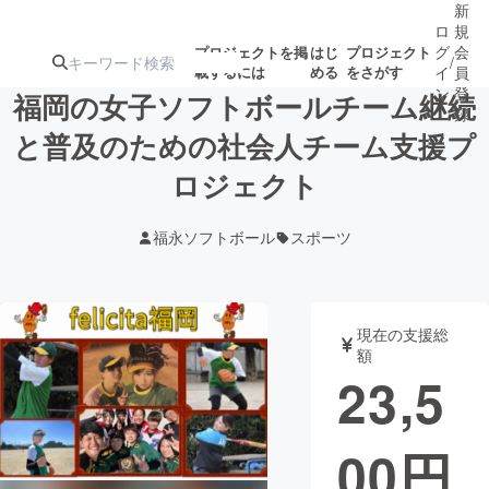
新
ロ
規
グ
会
プロジェクトを掲
はじ
プロジェクト
/
載するには
める
をさがす
イ
員
ン
登
福岡の女子ソフトボールチーム継続
録
と普及のための社会人チーム支援プ
ロジェクト
人気のプロ
注目のリ
注目の新着プロ
募集終了が近いプ
もうすぐ公開
ジェクト
ターン
ジェクト
ロジェクト
されます
福永ソフトボール
スポーツ
アート・写真
音楽
現在の支援総
テクノロジー・ガジェット
ゲーム・サ
額
23,5
映像・映画
書籍・雑誌
00
円
ビジネス・起業
チャレンジ