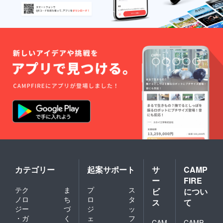
カテゴリー
起案サポート
サ
CAMP
ー
FIRE
テク
ま
プ
ス
ビ
につい
ノロ
ち
ロ
タ
ス
て
ジー
づ
ジ
ッ
・ガ
く
ェ
フ
CAM
CAMP