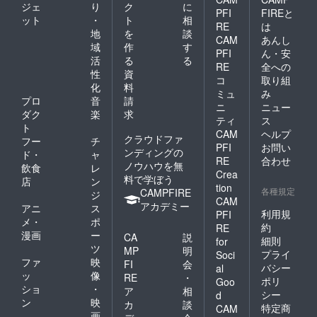
ジェ
り
ク
に
PFI
FIREと
ット
・
ト
相
RE
は
地
を
談
CAM
あんし
域
作
す
PFI
ん・安
活
る
る
RE
全への
性
資
コ
取り組
化
料
ミュ
み
プロ
音
請
ニ
ニュー
ダク
楽
求
ティ
ス
ト
CAM
ヘルプ
クラウドファ
フー
チ
PFI
お問い
ンディングの
ド・
ャ
RE
合わせ
ノウハウを無
飲食
レ
Crea
料で学ぼう
店
ン
tion
各種規定
CAMPFIRE
ジ
CAM
アカデミー
アニ
ス
利用規
PFI
メ・
ポ
約
RE
漫画
ー
CA
説
細則
for
ツ
MP
明
プライ
Soci
ファ
映
FI
会
バシー
al
ッ
像
RE
・
ポリ
Goo
ショ
・
ア
相
シー
d
ン
映
カ
談
特定商
CAM
画