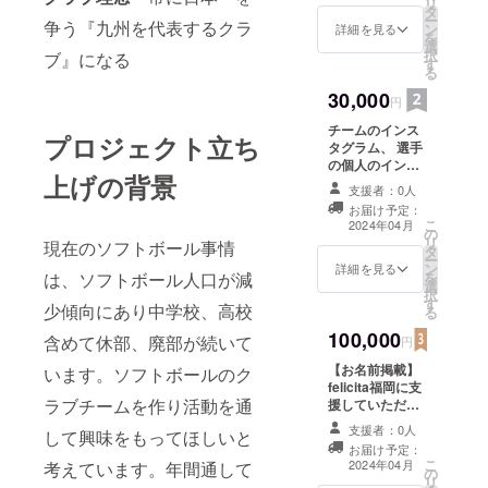
リ
タ
め 少しでもお力
ー
争う『九州を代表するクラ
ン
になっていただ
詳細を見る
を
選
ける方 よろしく
択
ブ』になる
す
お願いします
る
30,000
円
チームのインス
プロジェクト立ち
タグラム、 選手
の個人のインス
上げの背景
タグラムのアカ
支援者：0人
ウントを 使用し
お届け予定：
て企業名を掲載
こ
2024年04月
の
して宣伝活動を
リ
現在のソフトボール事情
タ
いたします。 ク
ー
ン
ラブスポンサー
詳細を見る
は、ソフトボール人口が減
を
選
として、 女性ア
択
す
スリートを応援•
少傾向にあり中学校、高校
る
支援する！ と
100,000
いった見え方を
含めて休部、廃部が続いて
円
実現して 企業の
【お名前掲載】
います。ソフトボールのク
イメージアップ
felicita福岡に支
に繋げます
ラブチームを作り活動を通
援していただけ
る支援者様のお
支援者：0人
して興味をもってほしいと
名前（ニック
お届け予定：
ネーム）を掲載
こ
2024年04月
考えています。年間通して
の
します。 支援を
リ