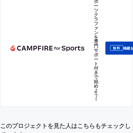
ポ
ー
ツ
ク
ラ
フ
ァ
ン
を
専
門
掲載
無料
サ
ポ
ー
ト
付
き
で
始
め
よ
う
！
このプロジェクトを見た人はこちらもチェックし