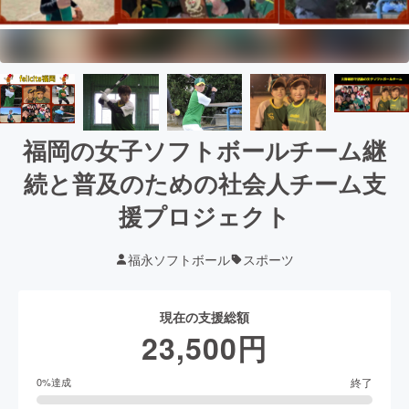
福岡の女子ソフトボールチーム継
続と普及のための社会人チーム支
援プロジェクト
福永ソフトボール
スポーツ
現在の支援総額
23,500
円
終了
0
%達成