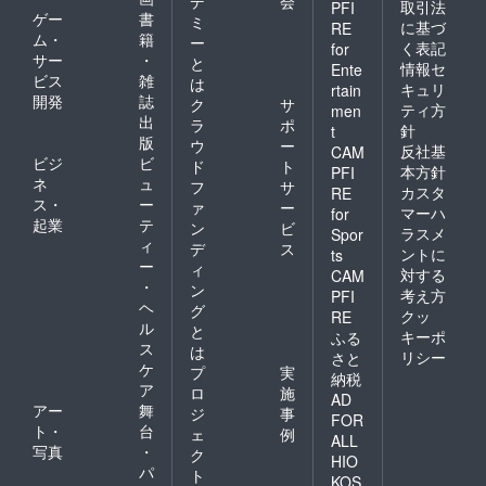
デ
会
取引法
PFI
ゲー
書
ミ
に基づ
RE
ム・
籍
ー
く表記
for
サー
・
と
情報セ
Ente
ビス
雑
は
キュリ
rtain
開発
誌
ク
サ
ティ方
men
出
ラ
ポ
針
t
版
ウ
ー
反社基
CAM
ビジ
ビ
ド
ト
本方針
PFI
ネ
ュ
フ
サ
カスタ
RE
ス・
ー
ァ
ー
マーハ
for
起業
テ
ン
ビ
ラスメ
Spor
ィ
デ
ス
ントに
ts
ー
ィ
対する
CAM
・
ン
考え方
PFI
ヘ
グ
クッ
RE
ル
と
キーポ
ふる
ス
は
リシー
さと
ケ
プ
実
納税
ア
ロ
施
AD
アー
舞
ジ
事
FOR
ト・
台
ェ
例
ALL
写真
・
ク
HIO
パ
ト
KOS