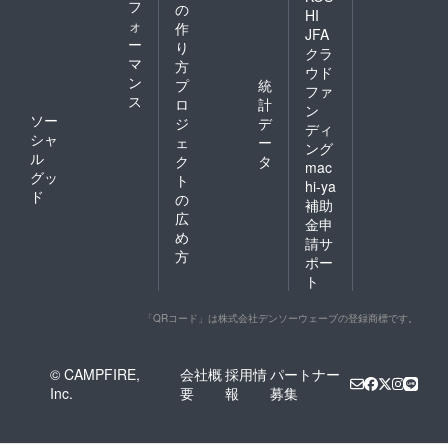
フ
の
HI
ォ
作
JFA
ー
り
クラ
マ
方
ウド
ン
プ
統
ファ
ス
ロ
計
ン
ソー
ジ
デ
ディ
シャ
ェ
ー
ング
ル
ク
タ
mac
グッ
ト
hi-ya
ド
の
補助
広
金申
め
請サ
方
ポー
ト
「QRコード」は株式会社デンソーウェーブの登録商標です。
© CAMPFIRE,
会社概
採用情
パートナー
Inc.
要
報
募集