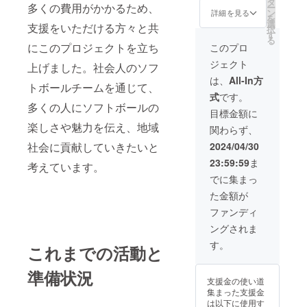
タ
していただける
多くの費用がかかるため、
ー
ン
企業様の支援
詳細を見る
を
選
は、 ユニフォー
支援をいただける方々と共
択
す
ムに企業名をい
る
にこのプロジェクトを立ち
れさせていただ
このプロ
き SNSを通じて
ジェクト
上げました。社会人のソフ
宣伝活動もいた
します。
は、
All-In方
トボールチームを通じて、
式
です。
多くの人にソフトボールの
目標金額に
楽しさや魅力を伝え、地域
関わらず、
社会に貢献していきたいと
2024/04/30
23:59:59
ま
考えています。
でに集まっ
た金額が
ファンディ
ングされま
す。
これまでの活動と
準備状況
支援金の使い道
集まった支援金
は以下に使用す