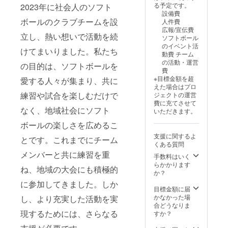
る予定です。
2023年に社会人のソフト
設備費
ボールのクラブチームを設
人件費
広報/宣伝費
立し、熱い想いで活動を続
ソフトボール
のイベント活
けてまいりました。私たち
動費 チーム
の活動・運営
の目的は、ソフトボールを
費
※目標金額を超
愛する人々が集まり、共に
えた場合はプロ
練習や試合を楽しむだけで
ジェクトの運営
費に充てさせて
なく、地域社会にソフト
いただきます。
ボールの楽しさを広めるこ
支援に関するよ
とです。これまでにチーム
くある質問
メンバーと共に練習を重
手数料はいく
らかかります
ね、地域の大会にも積極的
か？
に参加してきました。しか
目標金額に届
かなかった場
し、より充実した活動を実
合どうなりま
現するためには、さらなる
すか？