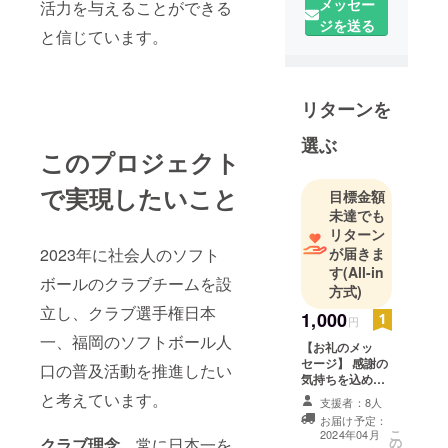
メッセー
活力を与えることができる
減少を阻止
ジを送る
し、人口を
と信じています。
増やすため
の活動を
しておりま
リターンを
す。
選ぶ
このプロジェクト
よろしくお
願いします✨
で実現したいこと
目標金額
未達でも
リターン
2023年に社会人のソフト
が届きま
す
(All-in
ボールのクラブチームを設
方式)
立し、クラブ選手権日本
1,000
円
一、福岡のソフトボール人
【お礼のメッ
セージ】 感謝の
口の普及活動を推進したい
気持ちを込め
て、お礼のメッ
と考えています。
支援者：8人
セージをお送り
お届け予定：
します。 ソフト
こ
2024年04月
クラブ理念
常に日本一を
の
ボール普及のた