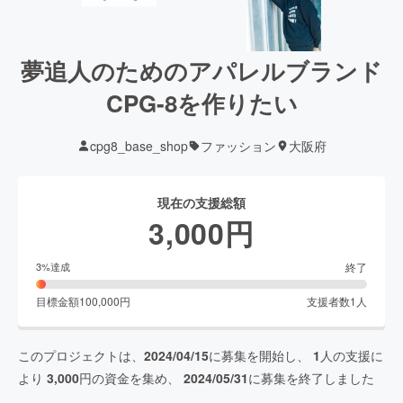
夢追人のためのアパレルブランド
CPG-8を作りたい
cpg8_base_shop
ファッション
大阪府
現在の支援総額
3,000
円
終了
3
%達成
目標金額
100,000
円
支援者数
1
人
このプロジェクトは、
2024/04/15
に募集を開始し、
1
人の支援に
より
3,000
円の資金を集め、
2024/05/31
に募集を終了しました