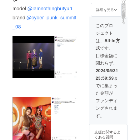
リ
バー
タ
ー
model
@iamnothingbutyuri
カード
ン
詳細を見る
を
です！
選
brand
@cyber_punk_summit
択
今後、
す
る
セレク
このプロ
_08
ト
ジェクト
ショッ
プなど
は、
All-In方
でも展
式
です。
開する
予定な
目標金額に
のでぜ
関わらず、
ひ今の
うちに
2024/05/31
メン
23:59:59
ま
バー
カード
でに集まっ
をご購
た金額が
入くだ
さい！
ファンディ
メン
ングされま
ズ、レ
ディー
す。
ス問わ
ないの
で今後
支援に関するよ
商品リ
くある質問
スト