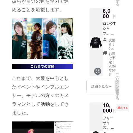
彼らが自分の道を全力で進
れるよ
す
る
うな写
めることを応援します。
6,0
真を撮
00
ろうと
円
思いま
ロングT
すの
シャ
で、一
ツ。 男
度ご検
女問わ
討をお
支援
ず着る
願いい
者：
ことが
たしま
0人
可能で
す 注意
お届
す。 サ
事
け予
イズ詳
定：
項：・
細は本
2024
面会時
年07
文をご
には同
こ
月
覧くだ
の
伴者を
これまで、大阪を中心とし
リ
さい。
タ
つけま
ー
備考欄
たイベントやインフルエン
ン
す ・
詳細を見る
を
にご希
選
公共の
択
サー、モデルの方々のカメ
望のサ
す
場所で
る
イズを
面会し
ラマンとして活動をしてき
10,
（S、
ます
残り15
M、L）
000
円
ました。
でお選
有
フリー
びくだ
効期
サイ
さい。
限：２
ズ。 男
ご指定
０２４
女問わ
の住所