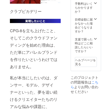
アップ
手数料はいく
してい
らかかります
くので
クラブピカデリー
か？
インス
タグラ
目標金額に届
ムの投
かなかった場
稿
合どうなりま
CPG-8を立ち上げたこと、
チェッ
すか？
クをお
そしてこのクラウドファン
願いし
支援で困った
ます！
時はどこに相
ディングを始めた理由は、
談したらいい
ですか？
ただ単にアパレルブランド
を作りたいというわけでは
ヘルプページを
見る
ありません。
このプロジェクト
私が本当にしたいのは、ダ
の問題報告は
こち
ンサー、モデル、デザイ
ら
よりお問い合わ
せください
ナーといった、夢を追い続
けるクリエイターたちのリ
アルな悩みや課題に、