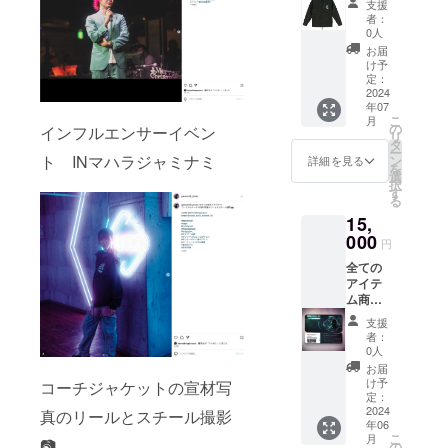
年内 交
支援
ず
に2024
通費：
者：
年7月以
0人
関西圏
降順次
内：相
お届
発送い
け予
互無
たしま
定：
償 関
2024
す。
東・中
年07
部・四
こ
月
の
インフルエンサーイベン
国・北
リ
タ
陸は別
ー
ト INマハラジャミナミ
ン
詳細を見る
途費用
を
選
いただ
択
す
きま
る
す。 撮
15,
影時
000
間：約
円
１時間
全ての
ほど 撮
アイテ
影枚
ム商品
数：200
を15%
枚〜300
支援
引き
者：
枚 写真
（存続
0人
データ
する限
お届
は提供
り）で
け予
コーチジャケットの宣材写
でお願
購入し
定：
いいた
ていた
2024
真のリールとスチール撮影
します
年06
だける
こ
月
メン
📷
の