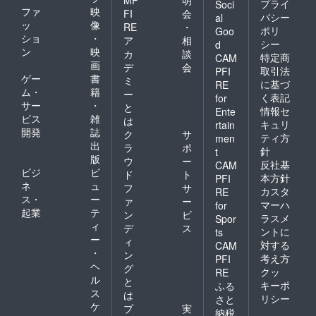
MP
明
プライ
Soci
ファ
映
FI
会
バシー
al
ッ
像
RE
・
ポリ
Goo
ショ
・
ア
相
シー
d
ン
映
カ
談
特定商
CAM
画
デ
会
取引法
PFI
ゲー
書
ミ
に基づ
RE
ム・
籍
ー
く表記
for
サー
・
と
情報セ
Ente
ビス
雑
は
キュリ
rtain
開発
誌
ク
サ
ティ方
men
出
ラ
ポ
針
t
版
ウ
ー
反社基
CAM
ビジ
ビ
ド
ト
本方針
PFI
ネ
ュ
フ
サ
カスタ
RE
ス・
ー
ァ
ー
マーハ
for
起業
テ
ン
ビ
ラスメ
Spor
ィ
デ
ス
ントに
ts
ー
ィ
対する
CAM
・
ン
考え方
PFI
ヘ
グ
クッ
RE
ル
と
キーポ
ふる
ス
は
リシー
さと
ケ
プ
実
納税