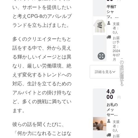
い、サポートを提供したい
半袖T
シャ
と考えCPG-8のアパレルブ
ツ。 男
女問わ
支援
ランドを立ち上げました。
ず着る
者：
ことが
0人
可能で
お届
多くのクリエイターたちと
す。 サ
け予
イズ詳
定：
話をする中で、外から見え
細は本
2024
年07
文をご
る輝かしいイメージとは異
こ
月
覧くだ
の
リ
なり、厳しい労働環境、絶
さい。
タ
ー
備考欄
ン
詳細を見る
えず変化するトレンドへの
を
にご希
選
択
望のサ
す
対応、生計を立てるための
る
イズを
4,0
（S、
アルバイトとの掛け持ちな
M、L）
00
円
でお選
ど、多くの挑戦に満ちてい
お礼の
びくだ
メッ
ます。
さい。
セージ
ご指定
も兼ね
の住所
支援
彼らの話を聞くたびに、
て自分
に2024
者：
も３１
年7月以
0人
「何か力になれることはな
歳に
降順次
お届