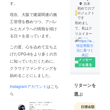
す。
日本
初めてのプ
ロジェクト
現在、大阪で建築関連の施
です
工管理を務めつつ、アパレ
初めまし
て、私はク
ルとカメラへの情熱を傾け
リエイター
る日々を送っています。
と繋がり、
https://www.instagram.com/cyber_punk_summit_08?igsh=MTB0YnRicHhkYWI3eg%3D%3D&utm_source=qr
クリエイ
特定商取引
この度、心を込めて立ち上
ターとアパ
法に基づく
げたCPG-8をより多くの方
表記
レルを作れ
メッセー
たらと思い
に知っていただくために、
ジを送る
このブラン
クラウドファンディングを
ドを立ち上
始めることにしました。
げました。
本アカウン
リターンを
Instagramアカウント
はこち
ト
@gakeen09
ら
選ぶ
_photo
このロゴは
目標金額
サイバーパ