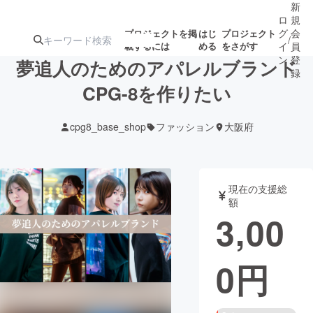
新
ロ
規
グ
会
プロジェクトを掲
はじ
プロジェクト
/
載するには
める
をさがす
イ
員
ン
登
夢追人のためのアパレルブランド
録
CPG-8を作りたい
人気のプロ
注目のリ
注目の新着プロ
募集終了が近いプ
もうすぐ公開
cpg8_base_shop
ファッション
大阪府
ジェクト
ターン
ジェクト
ロジェクト
されます
アート・写真
音楽
現在の支援総
額
3,00
テクノロジー・ガジェット
ゲーム・サ
0
円
映像・映画
書籍・雑誌
ビジネス・起業
チャレンジ