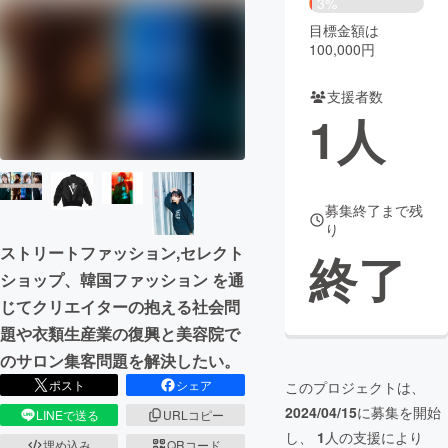
3%
目標金額は
まちづくり・地域活性化
100,000円
支援者数
CAMPFIRE for Social Good
CAMPFIRE Creation
1
人
CAMPFIREふるさと納税
machi-ya
コミュニティ
募集終了まで残
り
ストリートファッション,セレクト
終了
ショップ、韓国ファッション を通
じてクリエイターの抱える社会問
題や衣類生産業の復興と美容院で
のサロン集客問題を解決したい。
ポスト
シェア
このプロジェクトは、
2024/04/15
に募集を開始
LINEで送る
URLコピー
し、
1
人の支援により
埋め込み
QRコード