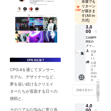
未達でも
ンクの世界
リターン
観を取り入
が届きま
す
(All-in
れたコンセ
方式)
プトでユニ
3,0
セックスの
00
ストリート
円
カジュアル
CAMPF
IREの
なアイテム
メッ
を製作して
セージ
支援
機能に
ます。
者：
てお送
1人
ショップは
りさせ
お届
baseにて興
ていた
け予
CPG-8を通じてダンサー、
だきま
定：
味ある方が
す。
2024
いれば
モデル、デザイナーなど、
年06
こ
月
チェックお
の
夢を追い続けるクリエイ
リ
タ
願いいたし
ー
ン
詳細を見る
ターたちが直面する日々の
ます。🔗
を
選
択
す
挑戦と、
る
4,0
そのリアルな悩みに寄り添
00
円