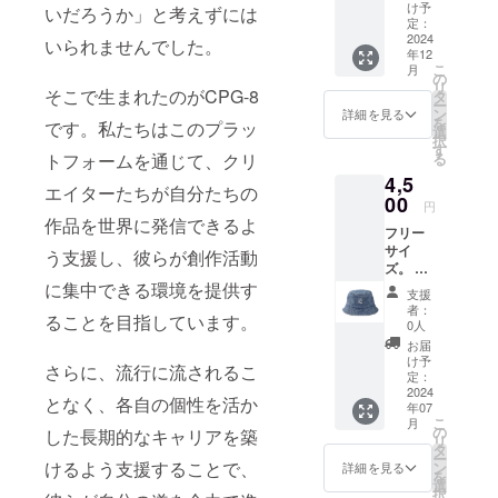
なって
発送い
け予
いだろうか」と考えずには
周りの
たしま
定：
知人や
2024
す。
いられませんでした。
年12
友人も
こ
月
家庭を
の
リ
築いて
そこで生まれたのがCPG-8
タ
ー
いる人
ン
詳細を見る
を
です。私たちはこのプラッ
たちが
選
択
多いと
す
る
トフォームを通じて、クリ
思った
4,5
ので、
エイターたちが自分たちの
関西限
00
円
定です
作品を世界に発信できるよ
フリー
がファ
サイ
ミリー
う支援し、彼らが創作活動
ズ。 ご
フォト
指定の
に集中できる環境を提供す
を低価
支援
住所に
格で撮
者：
ることを目指しています。
発送い
影しよ
0人
たしま
うと思
お届
す。
いま
け予
さらに、流行に流されるこ
2024年
す。家
定：
7月以降
2024
庭の記
となく、各自の個性を活か
年07
順次発
念日や
こ
月
送。
特別な
の
した長期的なキャリアを築
リ
日に対
タ
ー
して励
けるよう支援することで、
ン
詳細を見る
を
みにな
選
択