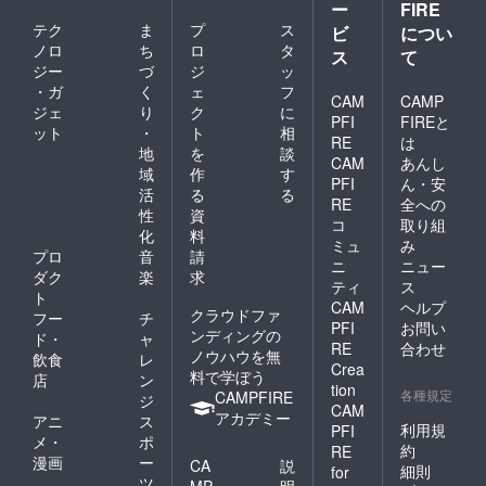
ー
FIRE
テク
ま
プ
ス
ビ
につい
ノロ
ち
ロ
タ
ス
て
ジー
づ
ジ
ッ
・ガ
く
ェ
フ
CAM
CAMP
ジェ
り
ク
に
PFI
FIREと
ット
・
ト
相
RE
は
地
を
談
CAM
あんし
域
作
す
PFI
ん・安
活
る
る
RE
全への
性
資
コ
取り組
化
料
ミュ
み
プロ
音
請
ニ
ニュー
ダク
楽
求
ティ
ス
ト
CAM
ヘルプ
クラウドファ
フー
チ
PFI
お問い
ンディングの
ド・
ャ
RE
合わせ
ノウハウを無
飲食
レ
Crea
料で学ぼう
店
ン
tion
各種規定
CAMPFIRE
ジ
CAM
アカデミー
アニ
ス
利用規
PFI
メ・
ポ
約
RE
漫画
ー
CA
説
細則
for
ツ