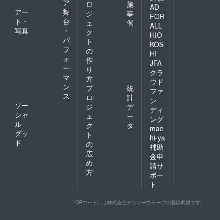
ア
ロ
施
AD
アー
舞
ジ
事
FOR
ト・
台
ェ
例
ALL
写真
・
ク
HIO
パ
ト
KOS
フ
の
HI
ォ
作
JFA
ー
り
クラ
マ
方
ウド
ン
プ
統
ファ
ス
ロ
計
ン
ソー
ジ
デ
ディ
シャ
ェ
ー
ング
ル
ク
タ
mac
グッ
ト
hi-ya
ド
の
補助
広
金申
め
請サ
方
ポー
ト
「QRコード」は株式会社デンソーウェーブの登録商標です。