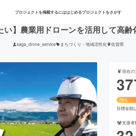
プロジェクトを掲載するには
はじめる
プロジェクトをさがす
たい】農業用ドローンを活用して高齢
saga_drone_service
まちづくり・地域活性化
佐賀県
注目のリターン
注目の新着プロジェクト
募集終了が近いプロジェクト
も
現在の
音楽
舞台・パフォーマンス
37
ゲーム・サービス開発
フード・飲食店
75%
書籍・雑誌出版
アニメ・漫画
目標金額は5
支援者
チャレンジ
ビューティー・ヘルスケ
32