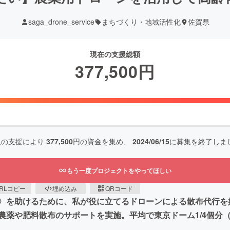
saga_drone_service
まちづくり・地域活性化
佐賀県
現在の支援総額
377,500
円
人の支援により
377,500
円の資金を集め、
2024/06/15
に募集を終了しま
もう一度プロジェクトをやってほしい
RLコピー
埋め込み
QRコード
〉を助けるために、私が役に立てるドローンによる散布代行を
薬や肥料散布のサポートを実施。平均で東京ドーム1/4個分（