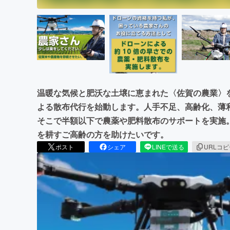
温暖な気候と肥沃な土壌に恵まれた〈佐賀の農業〉
よる散布代行を始動します。人手不足、高齢化、薄
そこで半額以下で農薬や肥料散布のサポートを実施。平
を耕すご高齢の方を助けたいです。
ポスト
シェア
LINEで送る
URLコ