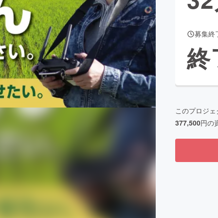
募集終
CAMPFIRE for Social Good
CAMPFIRE Creation
終
CAMPFIREふるさと納税
machi-ya
コミュニティ
このプロジェ
377,500
円の