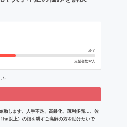
終了
支援者数
32
人
した
始動します。人手不足、高齢化、薄利多売…、佐
1ha以上）の畑を耕すご高齢の方を助けたいで