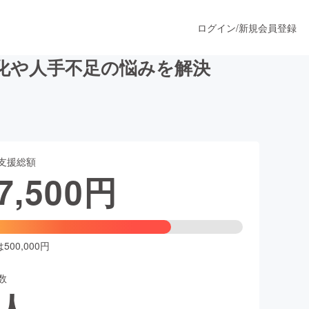
ログイン
/
新規会員登録
化や人手不足の悩みを解決
うすぐ公開されます
支援総額
プロダクト
7,500
円
ファッション
スポーツ
00,000円
数
ア
ソーシャルグッド
人