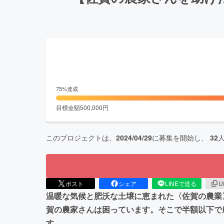
75
%達成
目標金額
500,000
円
このプロジェクトは、
2024/04/29
に募集を開始し、
32
ポスト
シェア
LINEで送る
U
温暖な気候と肥沃な土壌に恵まれた〈佐賀の農業
賀の農家さんは困っています。そこで半額以下で農
す。