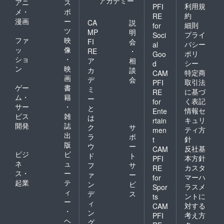
アカデミー
アニ
ス
利用規
PFI
メ・
ポ
約
RE
漫画
ー
CA
説
細則
for
ツ
MP
明
プライ
Soci
ファ
映
FI
会
バシー
al
ッ
像
RE
・
ポリ
Goo
ショ
・
ア
相
シー
d
ン
映
カ
談
特定商
CAM
画
デ
会
取引法
PFI
ゲー
書
ミ
に基づ
RE
ム・
籍
ー
く表記
for
サー
・
と
情報セ
Ente
ビス
雑
は
キュリ
rtain
開発
誌
ク
サ
ティ方
men
出
ラ
ポ
針
t
版
ウ
ー
反社基
CAM
ビジ
ビ
ド
ト
本方針
PFI
ネ
ュ
フ
サ
カスタ
RE
ス・
ー
ァ
ー
マーハ
for
起業
テ
ン
ビ
ラスメ
Spor
ィ
デ
ス
ントに
ts
ー
ィ
対する
CAM
・
ン
考え方
PFI
ヘ
グ