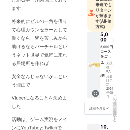
皆様の憩い
未達でも
ます
の場を創れ
リターン
るよう共に
が届きま
将来的にビルの一角を借り
す
(All-in
頑張りま
方式)
しょう
て心理カウンセラーとして
5,0
働くなら、皆を苦しみから
00
円
助けるならバーチャルとい
5,000円
コース
うネット世界で気軽に来れ
をご支
援頂き
る居場所を作れば
支援
ありが
者：
とうご
0人
ざいま
安全なんじゃないか…とい
お届
す！ お
け予
礼とし
う理由で
定：
て直筆
2024
年08
の手紙
こ
月
Vtuberになることを決めま
とグッ
の
リ
ズのオ
タ
した
ー
リジナ
ン
詳細を見る
を
ルロゴ
選
択
入り 白
す
活動は、ゲーム実況をメイ
る
パー
10,
カーを
ンにYouTubeとTwitchで