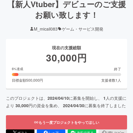
【新人Vtuber】デビューのご支援
お願い致します！
M_micail083
ゲーム・サービス開発
現在の支援総額
30,000
円
終了
6
%達成
目標金額
500,000
円
支援者数
1
人
このプロジェクトは、
2024/04/10
に募集を開始し、
1
人の支援に
より
30,000
円の資金を集め、
2024/04/30
に募集を終了しました
もう一度プロジェクトをやってほしい
ポスト
シェア
LINEで送る
URLコピー