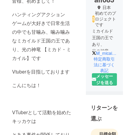
皆様、初めまして！
日本
初めてのプ
ハンティングアクション
ロジェクト
ゲームが大好きで日常生活
です
ミカイルド
の中でも甘噛み、噛み噛み
王国の王で
なミカイルド王国の王であ
あり、
り、光の神竜 【ミカド・ミ
光の神竜 ミ
M_micail083
カド・ミカ
カイル】です
特定商取引
イルと申し
法に基づく
表記
ます
Vtuberを目指しております
メッセー
ジを送る
YouTubeや
こんにちは！
Twitchにて
ゲーム配信
や雑談、
リターンを
歌ってみた
VTuberとして活動を始めた
等を実施予
選ぶ
キッカケは
定です
目標金額
とある事件が関係しており