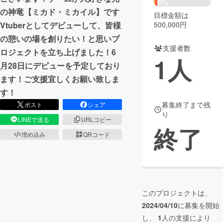
6%
の神竜【ミカド・ミカイル】です
目標金額は
まちづくり・地域活性化
500,000円
Vtuberとしてデビューして、皆様
の憩いの場を創りたい！と思いプ
支援者数
CAMPFIRE for Social Good
CAMPFIRE Creation
ロジェクトを立ち上げました！6
1
人
CAMPFIREふるさと納税
machi-ya
コミュニティ
月28日にデビューを予定しており
ます！ご支援宜しくお願い致しま
す！
募集終了まで残
ポスト
シェア
り
LINEで送る
URLコピー
終了
埋め込み
QRコード
このプロジェクトは、
2024/04/10
に募集を開始
し、
1
人の支援により