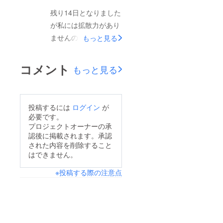
持って下さった皆様…
残り14日となりました
本当にありがとうござ
が私には拡散力があり
いました！リターン品
ませんので拡散をして
もっと見る
のグッズは8月2日から
下さる方にご協力をお
16日に期間限定で販売
願い致しましたこの度
コメント
もっと見る
開始させて頂きますの
はありがとうございま
でお楽しみに！
す！引き続き、皆様も
是非…拡散や応援そし
投稿するには
ログイン
が
てご支援を宜しくお願
必要です。
い致します！
プロジェクトオーナーの承
認後に掲載されます。承認
された内容を削除すること
はできません。
※投稿する際の注意点