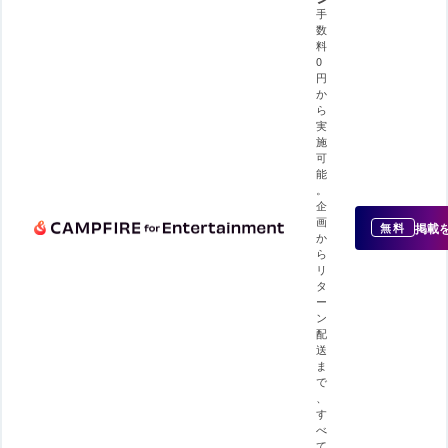
手
数
料
0
円
か
ら
実
施
可
能
。
企
画
掲載
無料
か
ら
リ
タ
ー
ン
配
送
ま
で
、
す
べ
て