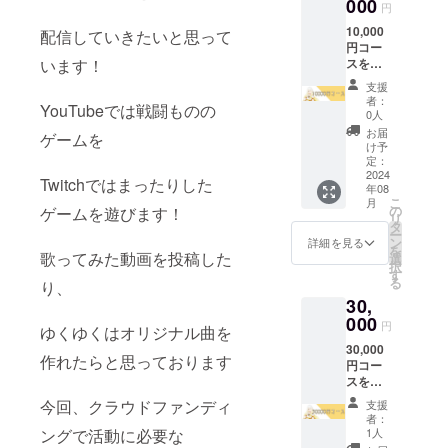
お送り
000
円
いたし
10,000
ます サ
配信していきたいと思って
円コー
イズ：S
スをご
います！
～
支援頂
XL（男
支援
きあり
女兼
者：
YouTubeでは戦闘ものの
がとう
用） カ
0人
ござい
ラー：
お届
ゲームを
ます！
白
け予
お礼と
定：
して直
2024
Twitchではまったりした
年08
筆の手
こ
月
紙と名
の
ゲームを遊びます！
リ
前入り
タ
ー
ありが
ン
詳細を見る
を
とうボ
歌ってみた動画を投稿した
選
択
イスと
す
る
り、
グッズ
30,
のオリ
ジナル
000
円
ゆくゆくはオリジナル曲を
ロゴ入
30,000
り白
作れたらと思っております
円コー
パー
スをご
カーを
支援頂
お送り
今回、クラウドファンディ
支援
きあり
いたし
者：
がとう
ます サ
1人
ングで活動に必要な
ござい
イズ：S