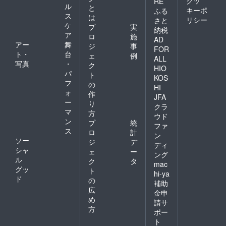
クッ
RE
ル
と
キーポ
ふる
ス
は
リシー
さと
ケ
プ
実
納税
ア
ロ
施
AD
アー
舞
ジ
事
FOR
ト・
台
ェ
例
ALL
写真
・
ク
HIO
パ
ト
KOS
フ
の
HI
ォ
作
JFA
ー
り
クラ
マ
方
ウド
ン
プ
統
ファ
ス
ロ
計
ン
ソー
ジ
デ
ディ
シャ
ェ
ー
ング
ル
ク
タ
mac
グッ
ト
hi-ya
ド
の
補助
広
金申
め
請サ
方
ポー
ト