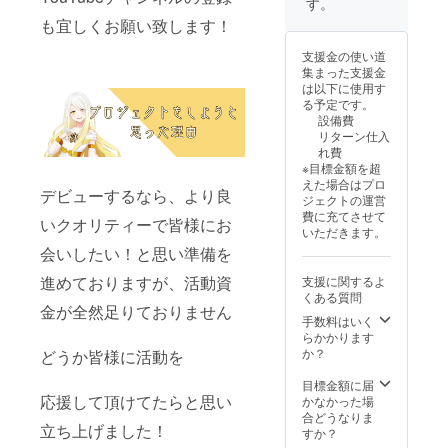
す。
も宜しくお願い致します！
支援金の使い道
集まった支援金
は以下に使用す
る予定です。
設備費
リターン仕入
れ費
※目標金額を超
えた場合はプロ
デビューするなら、より良
ジェクトの運営
費に充てさせて
いクオリティーで皆様にお
いただきます。
会いしたい！と思い準備を
進めておりますが、活動資
支援に関するよ
くある質問
金が全然足りておりません
手数料はいく
らかかります
か？
どうか皆様に活動を
目標金額に届
応援して頂けてたらと思い
かなかった場
合どうなりま
立ち上げました！
すか？