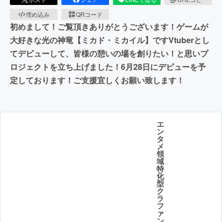
埋め込み
QRコード
初めまして！ご覧頂きありがとうございます！ゲームが
大好きな光の神竜【ミカド・ミカイル】ですVtuberとし
てデビューして、皆様の憩いの場を創りたい！と思いプ
ロジェクトを立ち上げました！6月28日にデビューを予
定しております！ご支援宜しくお願い致します！
エ
ン
タ
メ
領
域
特
化
型
ク
ラ
フ
ァ
ン