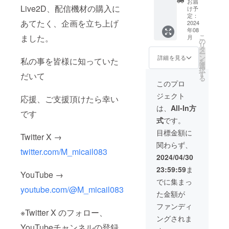
お届
ます！
Live2D、配信機材の購入に
～
け予
お礼と
XL（男
定：
あてたく、企画を立ち上げ
して直
2024
女兼
年08
筆の手
用） カ
こ
ました。
月
紙と名
ラー：
の
リ
前入り
白
タ
ー
ありが
ン
詳細を見る
私の事を皆様に知っていた
を
とう動
選
択
画と
す
だいて
る
グッズ
このプロ
のオリ
ジェクト
ジナル
応援、ご支援頂けたら幸い
ロゴ入
は、
All-In方
です
り白
式
です。
パー
カーを
目標金額に
Twitter X →
お送り
関わらず、
いたし
twitter.com/M_micail083
ます サ
2024/04/30
イズ：S
23:59:59
ま
～
YouTube →
XL（男
でに集まっ
女兼
youtube.com/@M_micail083
た金額が
用） カ
ラー：
ファンディ
白
※Twitter X のフォロー、
ングされま
YouTubeチャンネルの登録