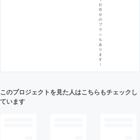
お
任
せ
の
プ
ラ
ン
も
あ
り
ま
す
！
このプロジェクトを見た人はこちらもチェックし
ています