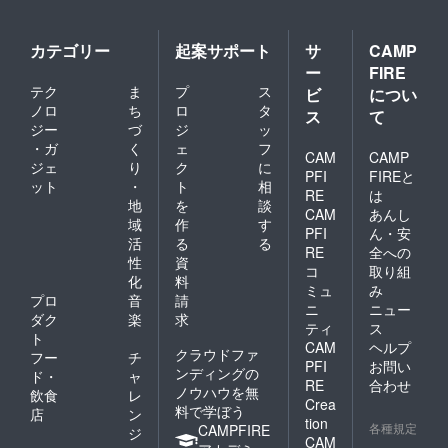
カテゴリー
起案サポート
サ
CAMP
ー
FIRE
テク
ま
プ
ス
ビ
につい
ノロ
ち
ロ
タ
ス
て
ジー
づ
ジ
ッ
・ガ
く
ェ
フ
CAM
CAMP
ジェ
り
ク
に
PFI
FIREと
ット
・
ト
相
RE
は
地
を
談
CAM
あんし
域
作
す
PFI
ん・安
活
る
る
RE
全への
性
資
コ
取り組
化
料
ミュ
み
プロ
音
請
ニ
ニュー
ダク
楽
求
ティ
ス
ト
CAM
ヘルプ
クラウドファ
フー
チ
PFI
お問い
ンディングの
ド・
ャ
RE
合わせ
ノウハウを無
飲食
レ
Crea
料で学ぼう
店
ン
tion
各種規定
CAMPFIRE
ジ
CAM