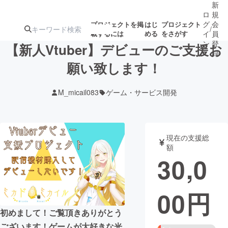
新
ロ
規
グ
会
プロジェクトを掲
はじ
プロジェクト
/
載するには
める
をさがす
イ
員
ン
登
【新人Vtuber】デビューのご支援お
録
願い致します！
人気のプロ
注目のリ
注目の新着プロ
募集終了が近いプ
もうすぐ公開
M_micail083
ゲーム・サービス開発
ジェクト
ターン
ジェクト
ロジェクト
されます
アート・写真
音楽
現在の支援総
額
30,0
テクノロジー・ガジェット
ゲーム・サ
00
円
映像・映画
書籍・雑誌
初めまして！ご覧頂きありがとう
ビジネス・起業
チャレンジ
ございます！ゲームが大好きな光