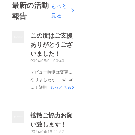
最新の活動
もっと
報告
見る
この度はご支援
ありがとうござ
いました！
2024/05/01 00:40
デビュー時期は変更に
なりましたが、Twitter
にて随時連絡事項は更
もっと見る
新させて頂きますので
宜しくお願い致します
m(_ _)m拡散に協力し
拡散ご協力お願
て下さった方々や支援
い致します！
して下さった方、そし
2024/04/16 21:57
て少しでも私に興味を