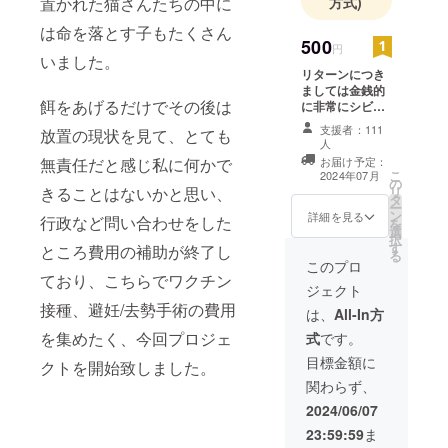
置かれた猫さんたちの中に
方式)
きたいとい
う思いに至
は命を落とす子もたくさん
500
りました。
円
いました。
リターンにつき
みなさまの
ましては金銭的
餌をあげるだけでその後は
に非常にシビア
お力添えを
な状況であるの
支援者：111
放置の現状を見て、とても
お借りして1
で、お手紙にな
人
りますがご理解
匹ずつ確実
無責任だと感じ私に何かで
お届け予定：
頂けますと幸い
こ
2024年07月
にワクチン
の
です。
きることはないかと思い、
リ
タ
接種、避妊
ー
ン
詳細を見る
行政など問い合わせをした
手術、去勢
を
選
択
手術を行っ
す
ところ費用の補助が終了し
る
このプロ
ていきたい
ており、こちらでワクチン
と考えてお
ジェクト
接種、避妊/去勢手術の費用
ります。
は、
All-In方
を集めたく、今回プロジェ
式
です。
みなさまの
目標金額に
クトを開始致しました。
力をお借り
関わらず、
できません
2024/06/07
か？
23:59:59
ま
よろしくお