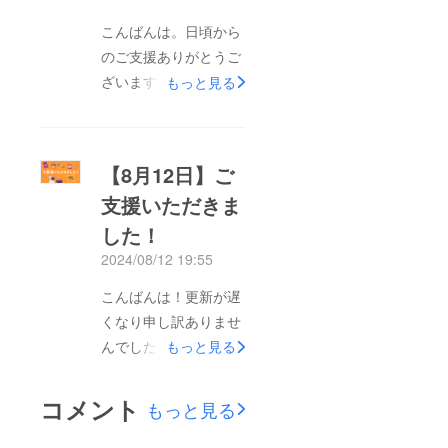
ることができました。
こんばんは。日頃から
さて、このたび新たに
のご支援ありがとうご
クラウドファンディン
ざいます。子猫ちゃん
もっと見る
グを立ち上げることに
たちが大きくなってき
なりました。今回のプ
たので、画像の赤丸で
ロジェクトでは、さら
囲んでいるケージを一
【8月12日】ご
に多くの猫たちに必要
度バラして作り直して
な医療やケアを提供す
支援いただきま
みました。これだけ
るため、そしてより良
した！
じゃ足りないので同じ
い環境を整えるための
大きさの使わなくなっ
2024/08/12 19:55
資金を募っています。
たケージもバラして合
こんばんは！更新が遅
これまでのご支援に深
体させました。私は計
くなり申し訳ありませ
く感謝するとともに、
算して作るのが苦手な
んでした。本日もご支
もっと見る
引き続きのご支援・ご
ので完成するか不安で
援いただきました！誠
協力をお願いできれば
したがとにかく広くし
にありがとうございま
幸いです。詳細につい
コメント
てあげたいと思ったの
もっと見る
す^^皆さまからご支援
ては、以下のリンクか
で頑張りました。遅く
いただいた猫ちゃんた
らプロジェクトページ