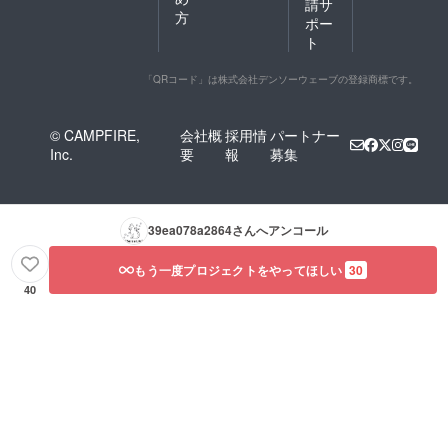
請サ
方
ポー
ト
「QRコード」は株式会社デンソーウェーブの登録商標です。
© CAMPFIRE,
会社概
採用情
パートナー
Inc.
要
報
募集
39ea078a2864
さんへアンコール
もう一度プロジェクトをやってほしい
30
40