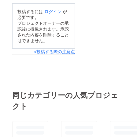
生まれたミニミニさん
ちのご飯、おやつ、そ
をご覧ください。
たちを除くとみんな同
投稿するには
ログイン
が
してトイレが届きまし
https://camp-
必要です。
じくらい大きくなって
た！本当にありがとう
fire.jp/projects/786466
プロジェクトオーナーの承
るので高さと広さをな
認後に掲載されます。承認
ございます。新しいト
/view?
るべく重視して作りま
された内容を削除すること
イレが届いたとき、猫
utm_campaign=cp_po
はできません。
した。一番大きい子た
ちゃんたちが集まって
_share_c_msg_mypa
ち6匹は余裕で入って
※投稿する際の注意点
きて興味津々でチェッ
ge_projects_showこれ
広々と眠れていまし
クしていました。とて
からの活動報告はこち
た。節約しながらなの
も可愛い光景でした。
らのプロジェクトで報
で歪な形ですが屋根の
皆さまの温かいご支援
告いたします。今後と
部分は登ったりして遊
のおかげで、猫ちゃん
も、どうぞよろしくお
び場にもなってて良
たちがより快適に過ご
願いいたします。
同じカテゴリーの人気プロジェ
かったです。隣のケー
せるようになりまし
ジには中くらいの子猫
クト
た。心から感謝いたし
ちゃんたち3匹、ミニ
ます。今後ともよろし
ミニさんたち3匹は1段
くお願いいたします。
のケージに3匹、ケー
無理のないご支援をよ
ジに入ってくれない子
ろしくお願いします。