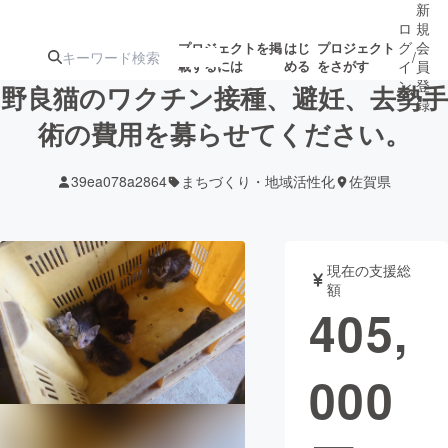
新
ロ
規
グ
会
プロジェクトを掲
はじ
プロジェクト
/
載するには
める
をさがす
イ
員
ン
登
野良猫のワクチン接種、避妊、去勢手
録
術の費用を募らせてください。
人気のプロ
注目のリ
注目の新着プロ
募集終了が近いプ
もうすぐ公開
39ea078a2864
まちづくり・地域活性化
佐賀県
ジェクト
ターン
ジェクト
ロジェクト
されます
アート・写真
音楽
現在の支援総
額
405,
テクノロジー・ガジェット
ゲーム・サ
000
映像・映画
書籍・雑誌
ビジネス・起業
チャレンジ