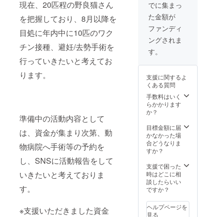
現在、20匹程の野良猫さん
でに集まっ
願い致しま
た金額が
を把握しており、8月以降を
す。
ファンディ
目処に年内中に10匹のワク
ングされま
チン接種、避妊/去勢手術を
す。
行っていきたいと考えてお
ります。
支援に関するよ
くある質問
手数料はいく
らかかります
か？
準備中の活動内容として
目標金額に届
は、資金が集まり次第、動
かなかった場
合どうなりま
物病院へ手術等の予約を
すか？
し、SNSに活動報告をして
支援で困った
いきたいと考えておりま
時はどこに相
談したらいい
す。
ですか？
ヘルプページを
※支援いただきました資金
見る