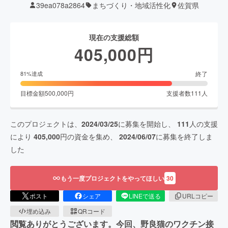
39ea078a2864
まちづくり・地域活性化
佐賀県
現在の支援総額
405,000
円
終了
81
%達成
目標金額
500,000
円
支援者数
111
人
このプロジェクトは、
2024/03/25
に募集を開始し、
111
人の支援
により
405,000
円の資金を集め、
2024/06/07
に募集を終了しま
した
もう一度プロジェクトをやってほしい
30
ポスト
シェア
LINEで送る
URLコピー
埋め込み
QRコード
閲覧ありがとうございます。今回、野良猫のワクチン接