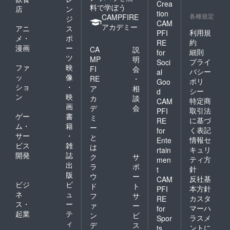
Crea
料で学ぼう
店
ン
tion
各種規定
CAMPFIRE
ジ
CAM
アカデミー
アニ
ス
利用規
PFI
メ・
ポ
約
RE
漫画
ー
CA
説
細則
for
ツ
MP
明
プライ
Soci
ファ
映
FI
会
バシー
al
ッ
像
RE
・
ポリ
Goo
ショ
・
ア
相
シー
d
ン
映
カ
談
特定商
CAM
画
デ
会
取引法
PFI
ゲー
書
ミ
に基づ
RE
ム・
籍
ー
く表記
for
サー
・
と
情報セ
Ente
ビス
雑
は
キュリ
rtain
開発
誌
ク
サ
ティ方
men
出
ラ
ポ
針
t
版
ウ
ー
反社基
CAM
ビジ
ビ
ド
ト
本方針
PFI
ネ
ュ
フ
サ
カスタ
RE
ス・
ー
ァ
ー
マーハ
for
起業
テ
ン
ビ
ラスメ
Spor
ィ
デ
ス
ントに
ts