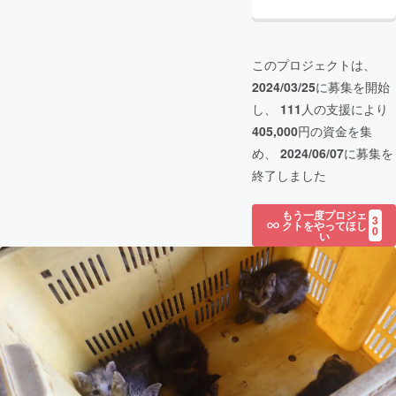
このプロジェクトは、
2024/03/25
に募集を開始
し、
111
人の支援により
405,000
円の資金を集
め、
2024/06/07
に募集を
終了しました
もう一度プロジェ
3
クトをやってほし
0
い