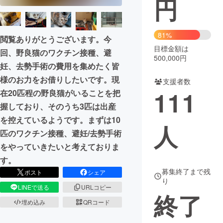
円
まちづくり・地域活性化
81%
閲覧ありがとうございます。今
目標金額は
CAMPFIRE for Social Good
CAMPFIRE Creation
回、野良猫のワクチン接種、避
500,000円
CAMPFIREふるさと納税
machi-ya
コミュニティ
妊、去勢手術の費用を集めたく皆
様のお力をお借りしたいです。現
支援者数
111
在20匹程の野良猫がいることを把
握しており、そのうち3匹は出産
を控えているようです。まずは10
人
匹のワクチン接種、避妊/去勢手術
をやっていきたいと考えておりま
す。
募集終了まで残
ポスト
シェア
り
LINEで送る
URLコピー
終了
埋め込み
QRコード