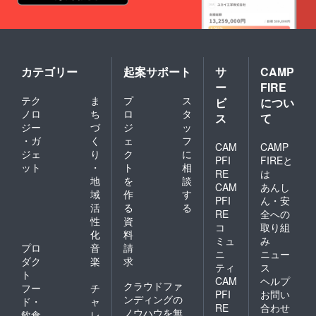
カテゴリー
起案サポート
サ
CAMP
ー
FIRE
テク
ま
プ
ス
ビ
につい
ノロ
ち
ロ
タ
ス
て
ジー
づ
ジ
ッ
・ガ
く
ェ
フ
CAM
CAMP
ジェ
り
ク
に
PFI
FIREと
ット
・
ト
相
RE
は
地
を
談
CAM
あんし
域
作
す
PFI
ん・安
活
る
る
RE
全への
性
資
コ
取り組
化
料
ミュ
み
プロ
音
請
ニ
ニュー
ダク
楽
求
ティ
ス
ト
CAM
ヘルプ
クラウドファ
フー
チ
PFI
お問い
ンディングの
ド・
ャ
RE
合わせ
ノウハウを無
飲食
レ