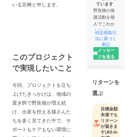
ています
いる宮﨑と申します。
野良猫の保
護活動を個
人でこれか
ら始めたい
特定商取引
と考えてお
法に基づく
ります。
表記
メッセー
このプロジェクト
ジを送る
不幸になる
命を見ては
で実現したいこと
何もできな
いことに悲
リターンを
しくなり、
今回、プロジェクトを立ち
何か行動で
選ぶ
上げたきっかけは、地域の
きないかと
置き餌で野良猫が増え続
考え、野良
目標金額
け、出産を控える猫さんた
猫さんたち
未達でも
の保護、避
ちを多く見てきた中で、サ
リターン
妊、去勢手
が届きま
ポートもケアもない環境に
術をしてい
す
(All-in