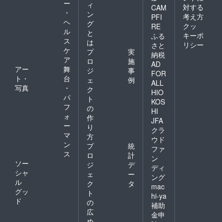
ー
ィ
対する
CAM
・
ン
考え方
PFI
ヘ
グ
クッ
RE
ル
と
キーポ
ふる
ス
は
リシー
さと
ケ
プ
実
納税
ア
ロ
施
AD
アー
舞
ジ
事
FOR
ト・
台
ェ
例
ALL
写真
・
ク
HIO
パ
ト
KOS
フ
の
HI
ォ
作
JFA
ー
り
クラ
マ
方
ウド
ン
プ
統
ファ
ス
ロ
計
ン
ソー
ジ
デ
ディ
シャ
ェ
ー
ング
ル
ク
タ
mac
グッ
ト
hi-ya
ド
の
補助
広
金申
め