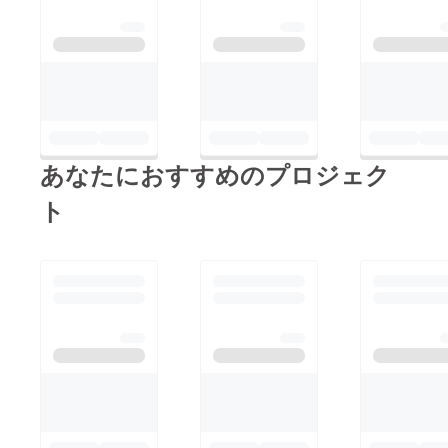
たちが4匹。みんなな
※離乳食・猫砂・パウ
んとか仲良くなってき
チが不足しておりま
てます。夜分遅くに更
す。
新失礼しました。
https://www.amazon.jp
/hz/wishlist/ls/R1LFSQ
14GAIE?
あなたにおすすめのプロジェク
ref_=wl_share
ト