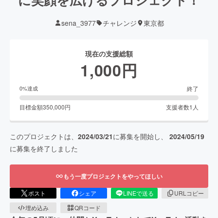
sena_3977
チャレンジ
東京都
現在の支援総額
1,000
円
終了
0
%達成
目標金額
350,000
円
支援者数
1
人
このプロジェクトは、
2024/03/21
に募集を開始し、
2024/05/19
に募集を終了しました
もう一度プロジェクトをやってほしい
ポスト
シェア
LINEで送る
URLコピー
埋め込み
QRコード