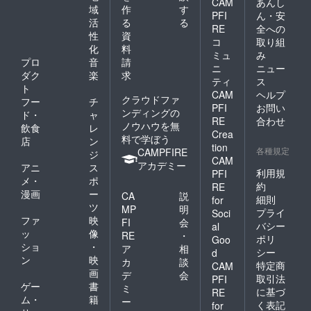
CAM
あんし
域
作
す
PFI
ん・安
活
る
る
RE
全への
性
資
コ
取り組
化
料
ミュ
み
プロ
音
請
ニ
ニュー
ダク
楽
求
ティ
ス
ト
CAM
ヘルプ
クラウドファ
フー
チ
PFI
お問い
ンディングの
ド・
ャ
RE
合わせ
ノウハウを無
飲食
レ
Crea
料で学ぼう
店
ン
tion
各種規定
CAMPFIRE
ジ
CAM
アカデミー
アニ
ス
利用規
PFI
メ・
ポ
約
RE
漫画
ー
CA
説
細則
for
ツ
MP
明
プライ
Soci
ファ
映
FI
会
バシー
al
ッ
像
RE
・
ポリ
Goo
ショ
・
ア
相
シー
d
ン
映
カ
談
特定商
CAM
画
デ
会
取引法
PFI
ゲー
書
ミ
に基づ
RE
ム・
籍
ー
く表記
for