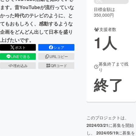
0%
ます。昔YouTubeが流行っていな
目標金額は
まちづくり・地域活性化
350,000円
かった時代のテレビのように、と
てもおもしろく、感動するような
支援者数
CAMPFIRE for Social Good
CAMPFIRE Creation
企画をどんどん出して日本を盛り
1
人
CAMPFIREふるさと納税
machi-ya
コミュニティ
上げたいです。
ポスト
シェア
LINEで送る
URLコピー
募集終了まで残
埋め込み
QRコード
り
終了
このプロジェクトは、
2024/03/21
に募集を開始
し、
2024/05/19
に募集を