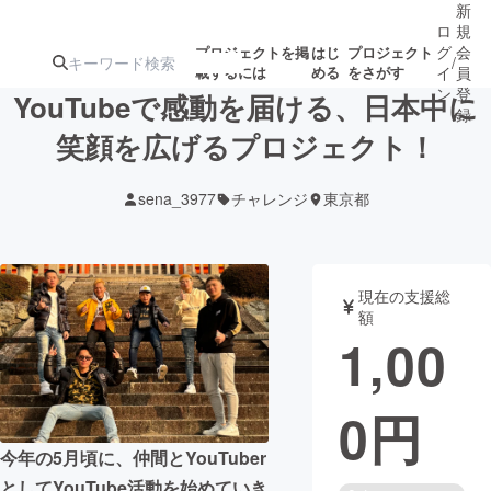
新
ロ
規
グ
会
プロジェクトを掲
はじ
プロジェクト
/
載するには
める
をさがす
イ
員
ン
登
YouTubeで感動を届ける、日本中に
録
笑顔を広げるプロジェクト！
人気のプロ
注目のリ
注目の新着プロ
募集終了が近いプ
もうすぐ公開
sena_3977
チャレンジ
東京都
ジェクト
ターン
ジェクト
ロジェクト
されます
アート・写真
音楽
現在の支援総
額
1,00
テクノロジー・ガジェット
ゲーム・サ
0
円
映像・映画
書籍・雑誌
今年の5月頃に、仲間とYouTuber
ビジネス・起業
チャレンジ
としてYouTube活動を始めていき