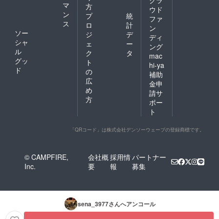
クラ
マ
方
ウド
ン
プ
統
ファ
ス
ロ
計
ン
ソー
ジ
デ
ディ
シャ
ェ
ー
ング
ル
ク
タ
mac
グッ
ト
hi-ya
ド
の
補助
広
金申
め
請サ
方
ポー
ト
「QRコード」は株式会社デンソーウェーブの登録商標です。
© CAMPFIRE,
会社概
採用情
パートナー
Inc.
要
報
募集
sena_3977
さんへアンコール