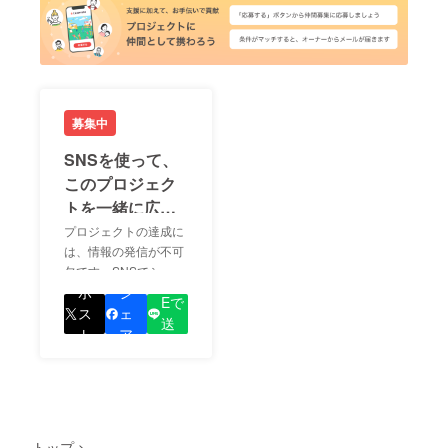
募集中
SNSを使って、
このプロジェク
トを一緒に広め
ましょう！
プロジェクトの達成に
は、情報の発信が不可
欠です。SNSでシェア
LIN
をして、あなたが応援
ポ
シ
Eで
しているプロジェクト
ス
ェ
送
の良さを知ってもらい
ト
ア
る
ましょう！
トップ
>