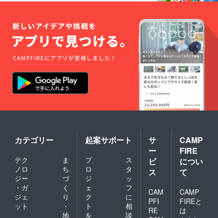
カテゴリー
起案サポート
サ
CAMP
ー
FIRE
テク
ま
プ
ス
ビ
につい
ノロ
ち
ロ
タ
ス
て
ジー
づ
ジ
ッ
・ガ
く
ェ
フ
CAM
CAMP
ジェ
り
ク
に
PFI
FIREと
ット
・
ト
相
RE
は
地
を
談