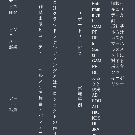
サー
・
と
情報セ
Ente
ビス
雑
は
キュリ
rtain
開発
誌
ク
サ
ティ方
men
出
ラ
ポ
針
t
版
ウ
ー
反社基
CAM
ビジ
ビ
ド
ト
本方針
PFI
ネ
ュ
フ
サ
カスタ
RE
ス・
ー
ァ
ー
マーハ
for
起業
テ
ン
ビ
ラスメ
Spor
ィ
デ
ス
ントに
ts
ー
ィ
対する
CAM
・
ン
考え方
PFI
ヘ
グ
クッ
RE
ル
と
キーポ
ふる
ス
は
リシー
さと
ケ
プ
実
納税
ア
ロ
施
AD
アー
舞
ジ
事
FOR
ト・
台
ェ
例
ALL
写真
・
ク
HIO
パ
ト
KOS
フ
の
HI
ォ
作
JFA
ー
り