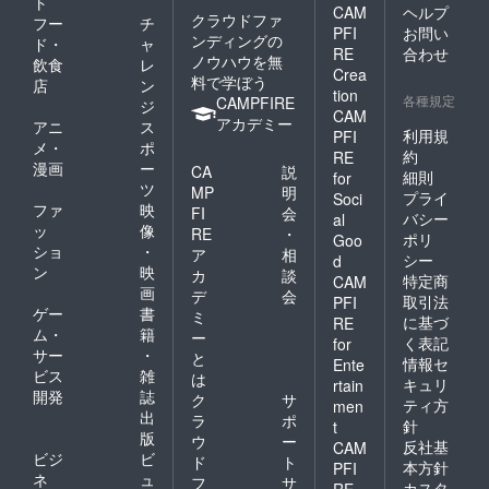
ト
CAM
ヘルプ
クラウドファ
フー
チ
PFI
お問い
ンディングの
ド・
ャ
RE
合わせ
ノウハウを無
飲食
レ
Crea
料で学ぼう
店
ン
tion
各種規定
CAMPFIRE
ジ
CAM
アカデミー
アニ
ス
利用規
PFI
メ・
ポ
約
RE
漫画
ー
CA
説
細則
for
ツ
MP
明
プライ
Soci
ファ
映
FI
会
バシー
al
ッ
像
RE
・
ポリ
Goo
ショ
・
ア
相
シー
d
ン
映
カ
談
特定商
CAM
画
デ
会
取引法
PFI
ゲー
書
ミ
に基づ
RE
ム・
籍
ー
く表記
for
サー
・
と
情報セ
Ente
ビス
雑
は
キュリ
rtain
開発
誌
ク
サ
ティ方
men
出
ラ
ポ
針
t
版
ウ
ー
反社基
CAM
ビジ
ビ
ド
ト
本方針
PFI
ネ
ュ
フ
サ
カスタ
RE