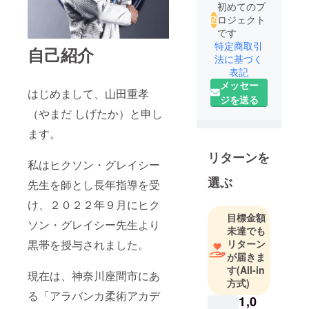
初めてのプ
ロジェクト
です
特定商取引
自己紹介
法に基づく
表記
メッセー
はじめまして、山田重孝
ジを送る
（やまだ しげたか）と申し
ます。
リターンを
私はヒクソン・グレイシー
選ぶ
先生を師とし長年指導を受
け、２０２２年９月にヒク
目標金額
ソン・グレイシー先生より
未達でも
黒帯を授与されました。
リターン
が届きま
す
(All-in
現在は、神奈川座間市にあ
方式)
る「アラバンカ柔術アカデ
1,0