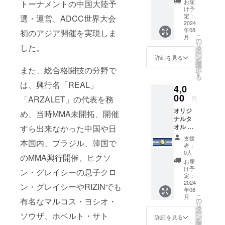
お届
トーナメントの中国大陸予
＞6cm
け予
x 6cm ※
定：
選・運営、ADCC世界大会
仕様と
2024
年08
デザイ
初のアジア開催を実現しま
こ
月
ンは、
の
リ
した。
予告な
タ
ー
く変更
ン
詳細を見る
を
される
選
また、総合格闘技の分野で
択
場合が
す
る
ありま
は、興行名「REAL」
4,0
す。 ・
お試し
00
「ARZALET」の代表を務
円
練習チ
オリジ
ケット
め、当時MMA未開拓、開催
ナルタ
（１回
オル ＜
すら出来なかった中国や日
分）１
枚数＞1
枚 ＜実
支援
本国内、ブラジル、韓国で
枚 ＜サ
施概要
者：
イズ＞
＞１時
0人
のMMA興行開催、ヒクソ
800×34
間３０
お届
0㎜ ※仕
分×１回
け予
ン・グレイシーの息子クロ
様とデ
＜有効
定：
ザイン
2024
期限＞
ン・グレイシーやRIZINでも
年08
は、予
発効日
こ
月
告なく
有名なマルコス・ヨシオ・
から
の
リ
変更さ
３ヶ月
タ
ー
ソウザ、ホベルト・サト
れる場
＜受講
ン
詳細を見る
を
合があ
方法＞
選