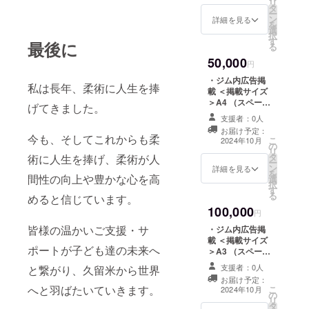
リ
ルTシャ
タ
ー
ツ ＜枚
ン
詳細を見る
を
数＞１
選
択
枚 ＜サ
す
最後に
る
イズ＞
50,000
XS,S,M.
円
L.XL.XX
・ジム内広告掲
L ※デザ
私は長年、柔術に人生を捧
載 ＜掲載サイズ
イン
＞A4 （スペース
は、予
げてきました。
に限りがあるた
告なく
支援者：0人
め、掲載点数・
変更さ
お届け予定：
場所は申し込み
今も、そしてこれからも柔
れる場
こ
2024年10月
の
件数により変動
合があ
リ
タ
術に人生を捧げ、柔術が人
致します。） ＜
りま
ー
ン
掲載箇所＞１箇
詳細を見る
す。
を
間性の向上や豊かな心を高
選
所 ＜掲載期間＞
択
す
事業が存続する
る
めると信じています。
限り掲載 ＜掲載
100,000
方法＞社名、ロ
円
ゴ、広告 （掲載
皆様の温かいご支援・サ
・ジム内広告掲
内容は内容が適
載 ＜掲載サイズ
切かどうか、事
ポートが子ども達の未来へ
＞A3 （スペース
前に審査させて
に限りがあるた
いただきます）
支援者：0人
と繋がり、久留米から世界
め、掲載点数・
＜連絡方法＞詳
お届け予定：
場所は申し込み
へと羽ばたいていきます。
こ
細はメールにて
2024年10月
の
件数により変動
リ
ご連絡させてい
タ
致します。） ＜