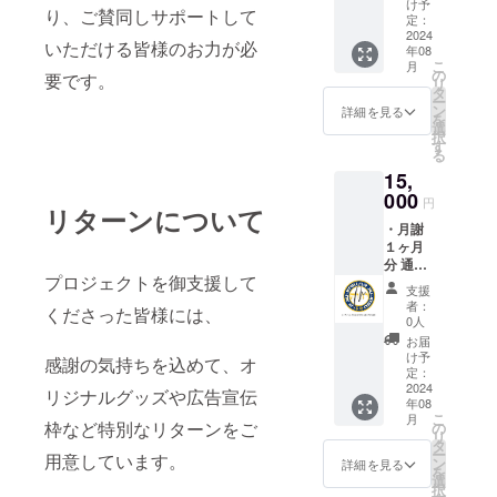
テッ
け予
り、ご賛同しサポートして
カー ＜
定：
枚数＞
2024
いただける皆様のお力が必
年08
１枚 ＜
こ
月
サイズ
の
要です。
リ
＞6cm
タ
ー
x 6cm ※
ン
詳細を見る
を
デザイ
選
択
ンは、
す
る
予告な
15,
く変更
される
000
円
リターンについて
場合が
・月謝
ありま
１ヶ月
す。
分 通常
プロジェクトを御支援して
15,000
支援
円 →0
者：
くださった皆様には、
円 ・オ
0人
リジナ
お届
ルス
け予
感謝の気持ちを込めて、オ
テッ
定：
カー ＜
2024
リジナルグッズや広告宣伝
年08
枚数＞
こ
月
１枚 ＜
枠など特別なリターンをご
の
リ
サイズ
タ
ー
用意しています。
＞6cm
ン
詳細を見る
を
x 6cm ※
選
択
デザイ