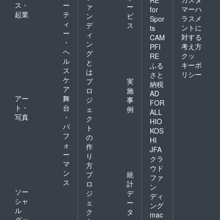
ス・
ー
ァ
ー
マーハ
for
起業
テ
ン
ビ
ラスメ
Spor
ィ
デ
ス
ントに
ts
ー
ィ
対する
CAM
・
ン
考え方
PFI
ヘ
グ
クッ
RE
ル
と
キーポ
ふる
ス
は
リシー
さと
ケ
プ
実
納税
ア
ロ
施
AD
アー
舞
ジ
事
FOR
ト・
台
ェ
例
ALL
写真
・
ク
HIO
パ
ト
KOS
フ
の
HI
ォ
作
JFA
ー
り
クラ
マ
方
ウド
ン
プ
統
ファ
ス
ロ
計
ン
ソー
ジ
デ
ディ
シャ
ェ
ー
ング
ル
ク
タ
mac
グッ