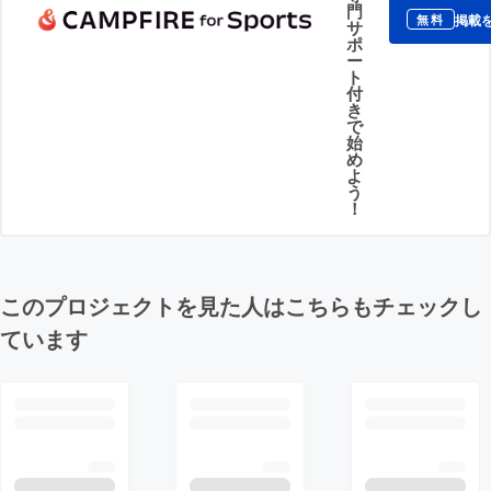
門
掲載
無料
サ
ポ
ー
ト
付
き
で
始
め
よ
う
！
このプロジェクトを見た人はこちらもチェックし
ています