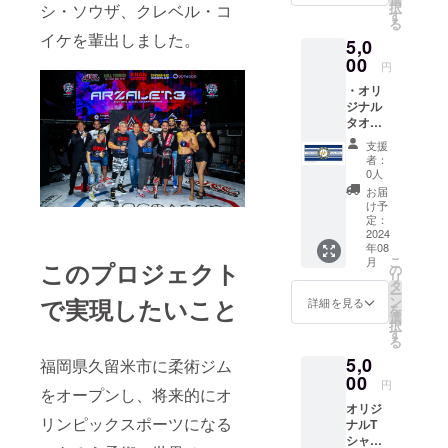
択
シ・ソウザ、クレベル・コ
りま
当ジム
す
る
す。
にて実
イケを輩出しました。
5,0
施。実
00
施場所
円
までの
・オリ
交通費
ジナル
は支援
タオル
者様で
＜枚数
ご負担
支援
＞1枚
くださ
者：
＜サイ
い。 ＜
0人
ズ＞
持ち物
お届
800×34
＞飲み
け予
0㎜ ※デ
定：
物、タ
ザイン
2024
オル ＜
年08
は、予
備考＞
こ
月
このプロジェクト
告なく
の
無理に
リ
変更さ
タ
スパー
ー
れる場
で実現したいこと
ン
リング
詳細を見る
を
合があ
選
する必
択
りま
す
要はあ
る
す。 ・
りませ
5,0
お試し
福岡県久留米市に柔術ジム
ん。ご
練習チ
00
自身の
円
をオープンし、将来的にオ
ケット
歩幅で
オリジ
（１回
ぜひ体
リンピックスポーツになる
ナルT
分）１
験して
シャツ
枚 ＜実
みてく