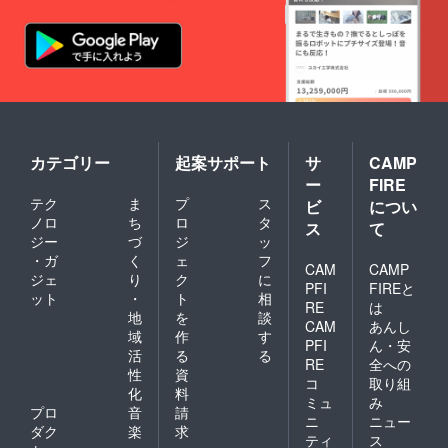
望され
る内容
をご記
入くだ
さい。
・入会
金 通常
15,000
円 →0
円 ・月
カテゴリー
起案サポート
サ
CAMP
謝１ヶ
月分 通
ー
FIRE
常
テク
ま
プ
ス
ビ
につい
15,000
ノロ
ち
ロ
タ
円 →0
ス
て
ジー
づ
ジ
ッ
円
・ガ
く
ェ
フ
CAM
CAMP
ジェ
り
ク
に
PFI
FIREと
ット
・
ト
相
RE
は
地
を
談
CAM
あんし
域
作
す
PFI
ん・安
活
る
る
RE
全への
性
資
コ
取り組
化
料
ミュ
み
プロ
音
請
ニ
ニュー
ダク
楽
求
ティ
ス