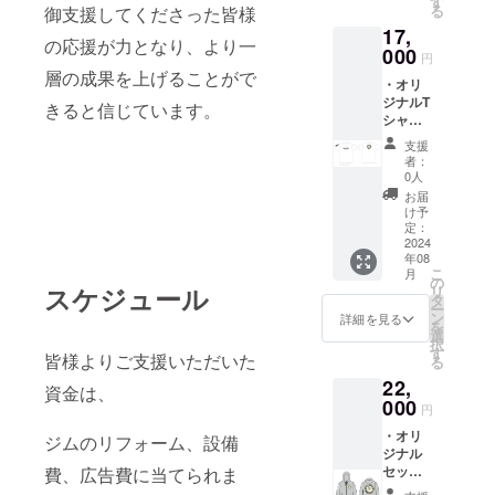
す
る
御支援してくださった皆様
ンは、
17,
予告な
の応援が力となり、より一
く変更
000
円
される
層の成果を上げることがで
・オリ
場合が
ジナルT
ありま
きると信じています。
シャツ
す。
＜枚数
支援
＞１枚
者：
＜サイ
0人
ズ＞
お届
XS,S,M.
け予
L.XL.XX
定：
L ・オ
2024
年08
リジナ
こ
月
ルタオ
の
スケジュール
リ
ル ＜枚
タ
ー
数＞1枚
ン
詳細を見る
を
＜サイ
選
択
ズ＞
す
皆様よりご支援いただいた
る
800×34
22,
0㎜ ・
資金は、
オリジ
000
円
ナルス
・オリ
テッ
ジムのリフォーム、設備
ジナル
カー ＜
セット
費、広告費に当てられま
枚数＞
アップ
１枚 ＜