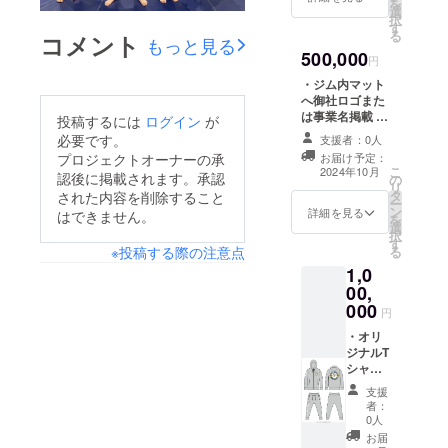
を
備考欄記入＞支
選
により変動致し
択
援時、必ず備考
す
ます。） ＜掲載
る
欄に掲載を希望
コメント
もっと見る
箇所＞１箇所 ＜
される内容をご
500,000
掲載期間＞事業
円
記入ください。
が存続する限り
・ジム内マット
掲載 ＜掲載方法
へ御社ロゴまた
＞社名、ロゴ、
は事業名掲載 ＜
投稿するには
ログイン
が
事業名 （掲載内
掲載サイズ＞最
必要です。
容は内容が適切
支援者：0人
大1m四方内
かどうか、事前
プロジェクトオーナーの承
お届け予定：
（スペースに限
こ
に審査させてい
2024年10月
認後に掲載されます。承認
の
りがあるため、
リ
ただきます） ＜
タ
された内容を削除すること
掲載点数・場所
ー
連絡方法＞詳細
ン
は申し込み件数
詳細を見る
はできません。
を
はメールにてご
選
により変動致し
択
連絡させていた
す
ます。） ＜掲載
※投稿する際の注意点
る
だきます。 ＜備
箇所＞１箇所 ＜
考欄記入＞支援
1,0
掲載期間＞事業
時、必ず備考欄
00,
が存続する限り
に掲載を希望さ
000
掲載 ＜掲載方法
円
れる内容をご記
＞社名、ロゴ、
入ください。
・オリ
事業名 （掲載内
ジナルT
容は内容が適切
シャツ
かどうか、事前
＜枚数
に審査させてい
支援
＞２枚
ただきます） ＜
者：
＜サイ
連絡方法＞詳細
0人
ズ＞
はメールにてご
お届