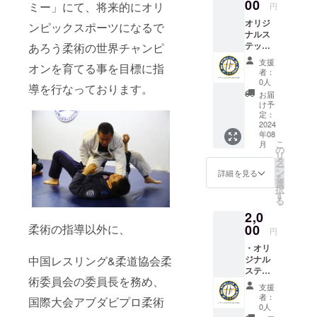
00
ミー」にて、将来的にオリ
円
オリジ
ンピックスポーツになるで
ナルス
テッ
あろう柔術の世界チャンピ
カー ＜
支援
オンを育てる事を目標に指
枚数＞
者：
１枚 ＜
0人
導を行なっております。
サイズ
お届
＞6cm
け予
x 6cm ※
定：
仕様と
2024
年08
デザイ
こ
月
ンは、
の
リ
予告な
タ
ー
く変更
ン
詳細を見る
を
される
選
択
場合が
す
る
ありま
2,0
す。
柔術の指導以外に、
00
円
・オリ
中国レスリング&柔道協会柔
ジナル
ステッ
術委員会の委員長を務め、
カー ＜
支援
枚数＞
者：
国際大会アブダビプロ柔術
１枚 ＜
0人
サイズ