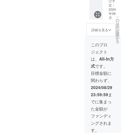
XS,S,M.
連絡させていた
け予
L.XL.XX
定：
だきます。 ＜備
L ・オ
2024
考欄記入＞支援
年08
リジナ
時、必ず備考欄
こ
月
ルセッ
の
に掲載を希望さ
リ
トアッ
タ
れる内容をご記
ー
プ ＜サ
ン
入ください。 ・
詳細を見る
を
イズ＞
選
ジム内広告掲載
択
XS,S,M.
す
＜掲載サイズ＞
る
L.XL.XX
自由 （スペース
このプロ
L ＜枚
に限りがあるた
ジェクト
数＞２
め、掲載点数・
着 ・オ
場所は申し込み
は、
All-In方
リジナ
件数により変動
式
です。
ルタオ
致します。） ＜
ル ＜枚
掲載箇所＞２箇
目標金額に
数＞1枚
所 ＜掲載期間＞
関わらず、
＜サイ
事業が存続する
ズ＞
限り掲載 ＜掲載
2024/08/29
800×34
方法＞社名、ロ
23:59:59
ま
0㎜ ・
ゴ、広告 （掲載
オリジ
内容は内容が適
でに集まっ
ナルス
切かどうか、事
た金額が
テッ
前に審査させて
カー ＜
いただきます）
ファンディ
枚数＞
＜連絡方法＞詳
ングされま
１枚 ＜
細はメールにて
サイズ
ご連絡させてい
す。