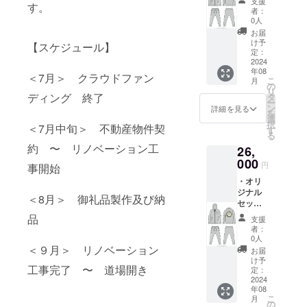
支援
す。
＜サイ
サイズ
者：
ズ＞
＞6cm
0人
XS,S,M.
x 6cm ※
お届
L.XL.XX
デザイ
け予
【スケジュール】
L ＜枚
ンは、
定：
数＞１
2024
予告な
年08
着 ※デ
く変更
＜7月＞ クラウドファン
こ
月
ザイン
される
の
リ
は、予
ディング 終了
場合が
タ
ー
告なく
ありま
ン
詳細を見る
を
変更さ
す。
選
択
＜7月中旬＞ 不動産物件契
れる場
す
る
合があ
約 〜 リノベーション工
26,
りま
す。
000
円
事開始
・オリ
ジナル
＜8月＞ 御礼品製作及び納
セット
アップ
品
支援
＜サイ
者：
ズ＞
0人
XS,S,M.
＜９月＞ リノベーション
お届
L.XL.XX
け予
工事完了 〜 道場開き
L ＜枚
定：
数＞１
2024
年08
着 ・オ
こ
月
リジナ
の