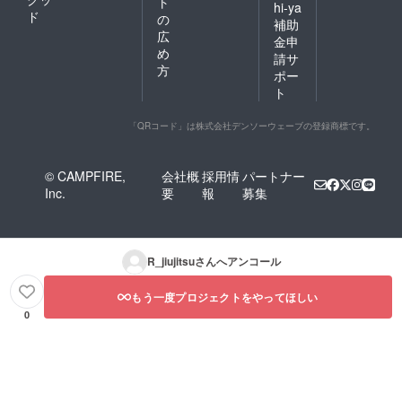
ト
hi-ya
ド
の
補助
広
金申
め
請サ
方
ポー
ト
「QRコード」は株式会社デンソーウェーブの登録商標です。
© CAMPFIRE,
会社概
採用情
パートナー
Inc.
要
報
募集
R_jiujitsu
さんへアンコール
もう一度プロジェクトをやってほしい
0