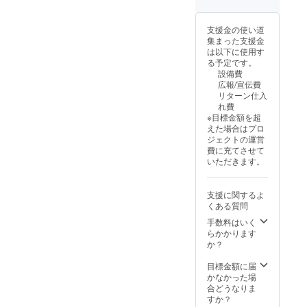
＞6cm
ただきます。 ＜
x 6cm ※
備考欄記入＞支
デザイ
援時、必ず備考
支援金の使い道
ンは、
欄に掲載を希望
集まった支援金
予告な
される内容をご
は以下に使用す
く変更
記入ください。
る予定です。
される
設備費
場合が
広報/宣伝費
ありま
リターン仕入
す。 ・
れ費
ジム内
※目標金額を超
広告掲
えた場合はプロ
載 ＜掲
ジェクトの運営
載サイ
費に充てさせて
ズ＞自
いただきます。
由 （ス
ペース
に限り
支援に関するよ
がある
くある質問
ため、
掲載点
手数料はいく
数・場
らかかります
所は申
か？
し込み
件数に
目標金額に届
より変
かなかった場
動致し
合どうなりま
ま
すか？