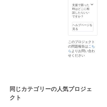
す。）
＜掲載
支援で困った
箇所＞
時はどこに相
２箇所
談したらいい
＜掲載
ですか？
期間＞
事業が
ヘルプページを
存続す
見る
る限り
掲載 ＜
掲載方
このプロジェクト
法＞社
の問題報告は
名、ロ
こち
ゴ、広
ら
よりお問い合わ
告 （掲
せください
載内容
は内容
が適切
かどう
か、事
前に審
査させ
ていた
同じカテゴリーの人気プロジェ
だきま
す） ＜
クト
連絡方
法＞詳
細は