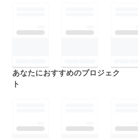
メール
にてご
連絡さ
せてい
ただき
ます。
＜備考
欄記入
＞支援
時、必
ず備考
欄に掲
載を希
望され
る内容
あなたにおすすめのプロジェク
をご記
入くだ
ト
さい。
・ジム
内マッ
トへ御
社ロゴ
または
事業名
掲載 ＜
掲載サ
イズ＞
最大1m