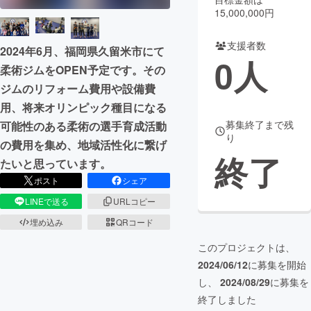
15,000,000円
まちづくり・地域活性化
支援者数
2024年6月、福岡県久留米市にて
0
人
柔術ジムをOPEN予定です。その
CAMPFIRE for Social Good
CAMPFIRE Creation
ジムのリフォーム費用や設備費
CAMPFIREふるさと納税
machi-ya
コミュニティ
用、将来オリンピック種目になる
募集終了まで残
可能性のある柔術の選手育成活動
り
の費用を集め、地域活性化に繋げ
終了
たいと思っています。
ポスト
シェア
LINEで送る
URLコピー
埋め込み
QRコード
このプロジェクトは、
2024/06/12
に募集を開始
し、
2024/08/29
に募集を
終了しました