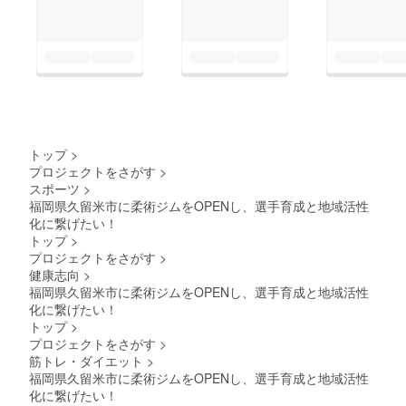
四方内
（ス
ペース
に限り
がある
ため、
掲載点
数・場
所は申
し込み
件数に
トップ
>
より変
プロジェクトをさがす
>
動致し
スポーツ
>
ま
す。）
福岡県久留米市に柔術ジムをOPENし、選手育成と地域活性
＜掲載
化に繋げたい！
箇所＞
トップ
>
１箇所
プロジェクトをさがす
>
＜掲載
健康志向
>
期間＞
事業が
福岡県久留米市に柔術ジムをOPENし、選手育成と地域活性
存続す
化に繋げたい！
る限り
トップ
>
掲載 ＜
プロジェクトをさがす
>
掲載方
筋トレ・ダイエット
>
法＞社
福岡県久留米市に柔術ジムをOPENし、選手育成と地域活性
名、ロ
ゴ、事
化に繋げたい！