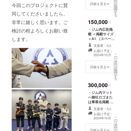
ー
ただきます。 ＜
ン
掲載箇所＞１箇
詳細を見る
今回このプロジェクトに賛
を
備考欄記入＞支
選
所 ＜掲載期間＞
択
援時、必ず備考
す
同してくださいましたら、
事業が存続する
る
欄に掲載を希望
限り掲載 ＜掲載
される内容をご
150,000
非常に嬉しく思います。ご
方法＞社名、ロ
円
記入ください。
ゴ、広告 （掲載
・ジム内広告掲
検討の程よろしくお願い致
内容は内容が適
載 ＜掲載サイズ
切かどうか、事
します。
＞A1 （スペース
前に審査させて
に限りがあるた
いただきます）
支援者：0人
め、掲載点数・
＜連絡方法＞詳
お届け予定：
場所は申し込み
こ
細はメールにて
2024年10月
の
件数により変動
リ
ご連絡させてい
タ
致します。） ＜
ー
ただきます。 ＜
ン
掲載箇所＞１箇
詳細を見る
を
備考欄記入＞支
選
所 ＜掲載期間＞
択
援時、必ず備考
す
事業が存続する
る
欄に掲載を希望
限り掲載 ＜掲載
される内容をご
300,000
方法＞社名、ロ
円
記入ください。
ゴ、広告 （掲載
・ジム内マット
内容は内容が適
へ御社ロゴまた
切かどうか、事
は事業名掲載 ＜
前に審査させて
掲載サイズ＞最
いただきます）
支援者：0人
大1m四方内
＜連絡方法＞詳
お届け予定：
（スペースに限
こ
細はメールにて
2024年10月
の
りがあるため、
リ
ご連絡させてい
タ
掲載点数・場所
ー
ただきます。 ＜
ン
は申し込み件数
詳細を見る