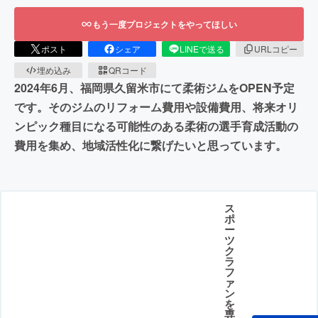
もう一度プロジェクトをやってほしい
ポスト
シェア
LINEで送る
URLコピー
埋め込み
QRコード
2024年6月、福岡県久留米市にて柔術ジムをOPEN予定
です。そのジムのリフォーム費用や設備費用、将来オリ
ンピック種目になる可能性のある柔術の選手育成活動の
費用を集め、地域活性化に繋げたいと思っています。
ス
ポ
ー
ツ
ク
ラ
フ
ァ
ン
を
専