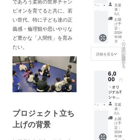
であろう柔術の世界チャン
＜枚数
施概要
ださ
支援
＞１枚
＞１時
い。
者：
ピオンを育てると共に、若
＜サイ
間３０
0人
ズ＞
分×１回
い世代、特に子ども達の正
お届
XS,S,M.
＜有効
け予
L.XL.XX
義感・倫理観や思いやりな
期限＞
定：
L ※デザ
2024
発効日
ど豊かな「人間性」を育み
年08
イン
から
こ
月
は、予
３ヶ月
の
たい。
リ
告なく
＜受講
タ
ー
変更さ
方法＞
ン
詳細を見る
を
れる場
当ジム
選
択
合があ
にて実
す
る
りま
施。実
6,0
す。
施場所
00
までの
円
交通費
・オリ
は支援
ジナルT
者様で
シャツ
ご負担
＜枚数
くださ
支援
＞１枚
い。 ＜
者：
プロジェクト立ち
＜サイ
持ち物
0人
ズ＞
＞飲み
お届
上げの背景
XS,S,M.
物、タ
け予
L.XL.XX
定：
オル ＜
L ※デザ
2024
備考＞
年08
イン
無理に