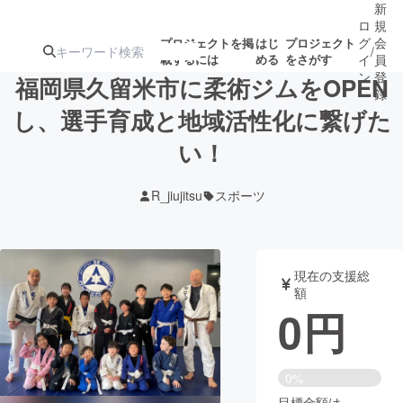
新
ロ
規
グ
会
プロジェクトを掲
はじ
プロジェクト
/
載するには
める
をさがす
イ
員
ン
登
福岡県久留米市に柔術ジムをOPEN
録
し、選手育成と地域活性化に繋げた
い！
人気のプロ
注目のリ
注目の新着プロ
募集終了が近いプ
もうすぐ公開
ジェクト
ターン
ジェクト
ロジェクト
されます
R_jiujitsu
スポーツ
アート・写真
音楽
現在の支援総
テクノロジー・ガジェット
ゲーム・サ
額
0
円
映像・映画
書籍・雑誌
0%
ビジネス・起業
チャレンジ
目標金額は