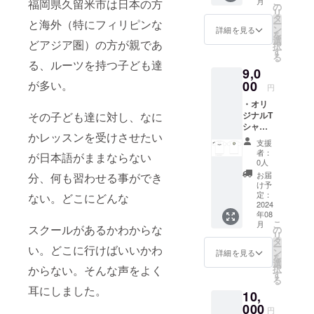
こ
月
福岡県久留米市は日本の方
は、予
の
スパー
リ
告なく
タ
リング
と海外（特にフィリピンな
ー
変更さ
ン
する必
詳細を見る
を
れる場
選
要はあ
どアジア圏）の方が親であ
択
合があ
す
りませ
る
りま
る、ルーツを持つ子ども達
ん。ご
9,0
す。 ・
自身の
お試し
が多い。
00
歩幅で
円
練習チ
ぜひ体
・オリ
ケット
験して
その子ども達に対し、なに
ジナルT
（１回
みてく
シャツ
分）１
ださ
かレッスンを受けさせたい
＜枚数
枚 ＜実
い。
支援
＞１枚
施概要
者：
が日本語がままならない
＜サイ
＞１時
0人
ズ＞
間３０
お届
分、何も習わせる事ができ
XS,S,M.
分×１回
け予
L.XL.XX
＜有効
定：
ない。どこにどんな
L ・オ
2024
期限＞
年08
リジナ
発効日
こ
月
ルタオ
スクールがあるかわからな
から
の
リ
ル ＜枚
３ヶ月
タ
ー
い。どこに行けばいいかわ
数＞1枚
＜受講
ン
詳細を見る
を
＜サイ
方法＞
選
からない。そんな声をよく
択
ズ＞
当ジム
す
る
800×34
にて実
耳にしました。
10,
0㎜ ※デ
施。実
ザイン
000
施場所
円