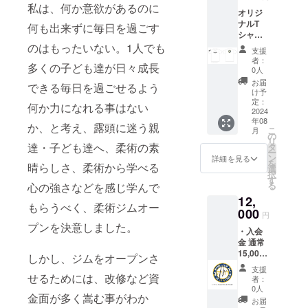
は、予
までの
私は、何か意欲があるのに
オリジ
告なく
交通費
ナルT
変更さ
何も出来ずに毎日を過ごす
は支援
シャツ
れる場
者様で
＜枚数
のはもったいない。1人でも
合があ
ご負担
支援
＞２枚
りま
くださ
者：
多くの子ども達が日々成長
＜サイ
す。
い。 ＜
0人
ズ＞
持ち物
お届
できる毎日を過ごせるよう
XS,S,M.
＞飲み
け予
L.XL.XX
定：
物、タ
何か力になれる事はない
L ※デザ
2024
オル ＜
年08
イン
備考＞
か、と考え、露頭に迷う親
こ
月
は、予
の
無理に
リ
告なく
達・子ども達へ、柔術の素
タ
スパー
ー
変更さ
ン
リング
詳細を見る
を
晴らしさ、柔術から学べる
れる場
選
する必
択
合があ
す
要はあ
る
心の強さなどを感じ学んで
りま
りませ
12,
す。
ん。ご
もらうべく、柔術ジムオー
000
自身の
円
歩幅で
プンを決意しました。
・入会
ぜひ体
金 通常
験して
15,000
しかし、ジムをオープンさ
みてく
円 →0
ださ
支援
円 ・オ
せるためには、改修など資
い。
者：
リジナ
0人
金面が多く嵩む事がわか
ルス
お届