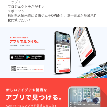
業名
トップ
>
（掲載
プロジェクトをさがす
>
内容は
スポーツ
>
内容が
福岡県久留米市に柔術ジムをOPENし、選手育成と地域活性
適切か
どう
化に繋げたい！
か、事
前に審
査させ
ていた
だきま
す） ＜
連絡方
法＞詳
細は
メール
にてご
連絡さ
せてい
ただき
ます。
＜備考
欄記入
＞支援
時、必
ず備考
欄に掲
載を希