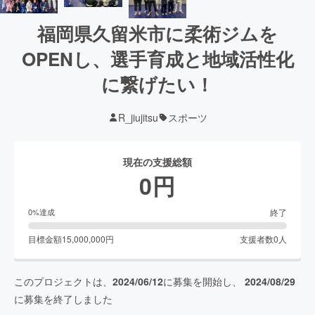
福岡県久留米市に柔術ジムを
OPENし、選手育成と地域活性化
に繋げたい！
R_jiujitsu
スポーツ
現在の支援総額
0
円
終了
0
%達成
目標金額
15,000,000
円
支援者数
0
人
このプロジェクトは、
2024/06/12
に募集を開始し、
2024/08/29
に募集を終了しました