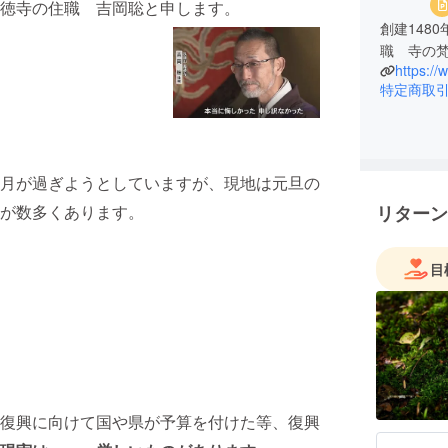
徳寺の住職 吉岡聡と申します。
創建148
職 寺の
特定商取
月が過ぎようとしていますが、現地は元旦の
が数多くあります。
リターン
目
復興に向けて国や県が予算を付けた等、復興