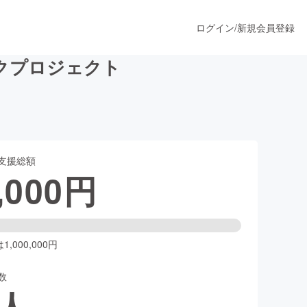
ログイン
/
新規会員登録
クプロジェクト
うすぐ公開されます
支援総額
プロダクト
,000
円
ファッション
スポーツ
,000,000円
数
ア
ソーシャルグッド
人