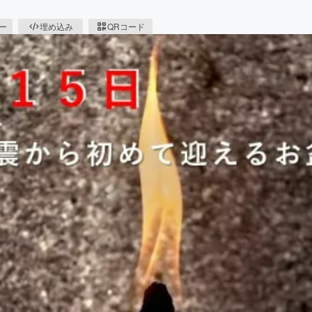
ピー
埋め込み
QRコード