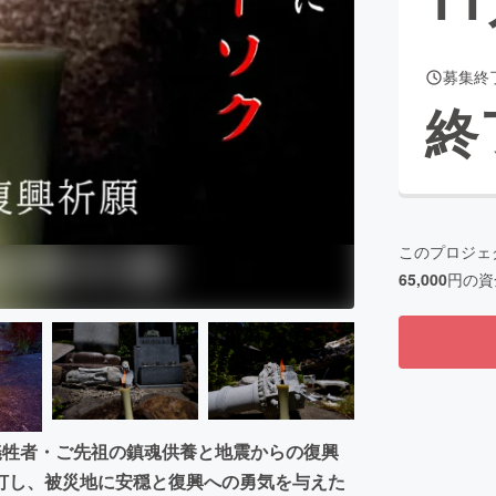
募集終
CAMPFIRE for Social Good
CAMPFIRE Creation
終
CAMPFIREふるさと納税
machi-ya
コミュニティ
このプロジェ
65,000
円の資
犠牲者・ご先祖の鎮魂供養と地震からの復興
灯し、被災地に安穏と復興への勇気を与えた