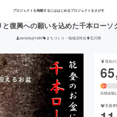
プロジェクトを掲載するには
はじめる
プロジェクトをさがす
りと復興への願いを込めた千本ローソ
sentokuji1480
まちづくり・地域活性化
石川県
注目のリターン
注目の新着プロジェクト
募集終了が近いプロジェクト
も
現在の
音楽
舞台・パフォーマンス
65
ゲーム・サービス開発
フード・飲食店
6%
書籍・雑誌出版
アニメ・漫画
目標金額は1
支援者
チャレンジ
ビューティー・ヘルスケ
11