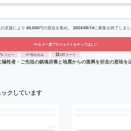
人の支援により
65,000
円の資金を集め、
2024/08/14
に募集を終了しまし
もう一度プロジェクトをやってほしい
RLコピー
埋め込み
QRコード
)に犠牲者・ご先祖の鎮魂供養と地震からの復興を祈念の意味を
ェックしています