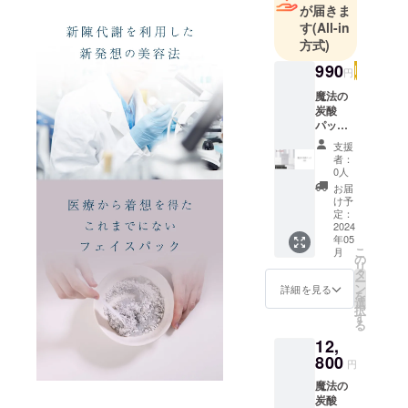
ンなど幅広
が届きま
す
(All-in
く商品展開
方式)
していま
す。
990
円
魔法の
炭酸
パック1
枚 通常
支援
販売価
者：
格：
0人
3,300
お届
円/1枚
け予
定：
2024
年05
こ
月
の
リ
タ
ー
ン
詳細を見る
を
選
択
す
る
12,
800
円
魔法の
炭酸