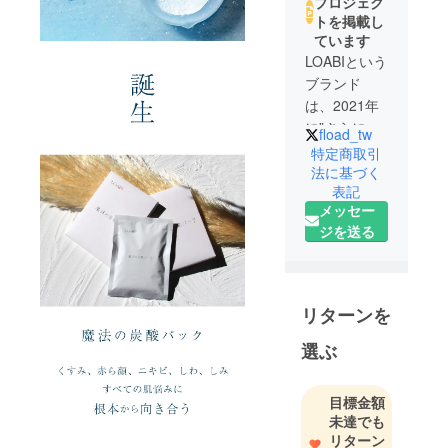
プロジェク
トを掲載し
ています
LOABIという
ブランド
は、2021年
に”さらに美
fload_tw
しい自分と
特定商取引
出会う”を
法に基づく
表記
モットーに
メッセー
美容雑貨、
ジを送る
美容品の販
売をスター
トしまし
た。自宅で
リターンを
セルフエス
テができる
選ぶ
炭酸パック
や美顔器、
目標金額
全身に使え
未達でも
る痩身マシ
リターン