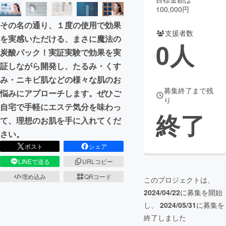
100,000円
まちづくり・地域活性化
その名の通り、１度の使用で効果
支援者数
を実感いただける、まさに魔法の
0
人
CAMPFIRE for Social Good
CAMPFIRE Creation
炭酸パック！実証実験で効果を実
CAMPFIREふるさと納税
machi-ya
コミュニティ
証しながら開発し、たるみ・くす
み・ニキビ肌などの様々な肌のお
募集終了まで残
悩みにアプローチします。ぜひご
り
自宅で手軽にエステ気分を味わっ
終了
て、理想のお肌を手に入れてくだ
さい。
ポスト
シェア
LINEで送る
URLコピー
埋め込み
QRコード
このプロジェクトは、
2024/04/22
に募集を開始
し、
2024/05/31
に募集を
終了しました