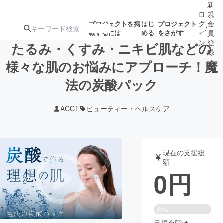
新
ロ
規
グ
会
プロジェクトを掲
はじ
プロジェクト
/
載するには
める
をさがす
イ
員
ン
登
たるみ・くすみ・ニキビ肌などの
録
様々な肌のお悩みにアプローチ！魔
法の炭酸パック
人気のプロ
注目のリ
注目の新着プロ
募集終了が近いプ
もうすぐ公開
ジェクト
ターン
ジェクト
ロジェクト
されます
ACCT
ビューティー・ヘルスケア
アート・写真
音楽
現在の支援総
テクノロジー・ガジェット
ゲーム・サ
額
0
円
映像・映画
書籍・雑誌
0%
ビジネス・起業
チャレンジ
目標金額は