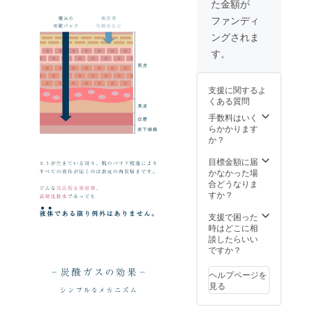
た金額が
ファンディ
ングされま
す。
支援に関するよ
くある質問
手数料はいく
らかかります
か？
目標金額に届
かなかった場
合どうなりま
すか？
支援で困った
時はどこに相
談したらいい
ですか？
ヘルプページを
見る