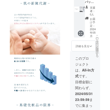
パック
10枚 通
支援
常販売
者：
価格：
0人
33,000
お届
円/10枚
け予
(3,300
定：
円/1枚)
2024
年05
こ
月
の
リ
タ
ー
ン
詳細を見る
を
選
択
す
る
このプロ
ジェクト
は、
All-In方
式
です。
目標金額に
関わらず、
2024/05/31
23:59:59
ま
でに集まっ