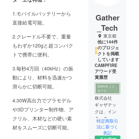
1.モバイルバッテリーから
Gather
直接給電可能。
_Tech
東京都
2.クレードル不要で、重量
他に144件
もわずか120gと超コンパク
のプロジェ
クトを掲載
トで携帯に便利。
しています
CAMPFIRE
3.毎秒4万回（40kHz）の振
アワード受
動により、材料を迅速かつ
賞履歴
滑らかに切断可能。
2024.6 ノミ
ネート
株式会社
4.30W高出力でプラモデル
ギャザテッ
や3Dプリンター制作物、ア
クは、イン
クリル、木材などの硬い素
ターネット
特定商取引
を活用した
法に基づく
材をスムーズに切断可能。
スマートな
表記
メッセー
次世代ライ