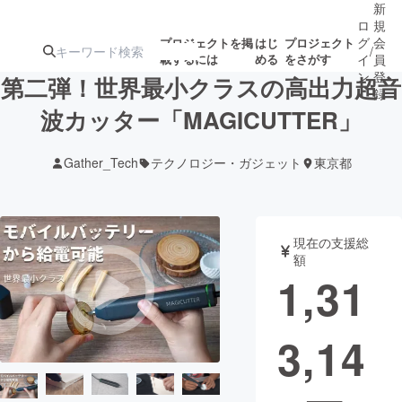
新
ロ
規
グ
会
プロジェクトを掲
はじ
プロジェクト
/
載するには
める
をさがす
イ
員
ン
登
第二弾！世界最小クラスの高出力超音
録
波カッター「MAGICUTTER」
人気のプロ
注目のリ
注目の新着プロ
募集終了が近いプ
もうすぐ公開
Gather_Tech
テクノロジー・ガジェット
東京都
ジェクト
ターン
ジェクト
ロジェクト
されます
アート・写真
音楽
現在の支援総
額
1,31
テクノロジー・ガジェット
ゲーム・サ
3,14
映像・映画
書籍・雑誌
ビジネス・起業
チャレンジ