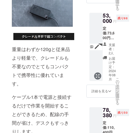
・替刃
選
お問い合わ
択
×40 ・
す
せ→Eメー
る
刃固定
53,
ル：
用ク
残り98
リップ
000
support@gat
円
×2 ・六
her-tech.jp
定
角ネジ
価:73,6
×2 ・六
00円
角レン
（税
チ×1 ・
支援
込） ※
Type-C
重量はわずか120gと従来品
者：
送料無
to Type-
2人
料（日
より軽量で、クレードルも
C給電
お届
本国内
ケーブ
け予
不要なのでとてもコンパク
限定）
ル×1 ・
定：
内容
2024
日本語
トで携帯性に優れていま
年08
物： ・
取扱説
こ
月
超音波
明書×1
の
す。
リ
カッ
タ
ー
ター×2
ン
詳細を見る
を
・替刃
選
ケーブル1本で電源と接続す
択
×80 ・
す
る
刃固定
るだけで作業を開始するこ
78,
用ク
残り50
とができるため、配線の手
リップ
380
円
×4 ・六
間が省け、デスクもすっき
定
角ネジ
価:110,
×5 ・六
りします。
400円
角レン