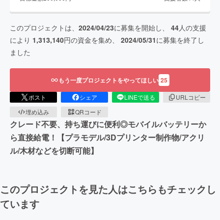
このプロジェクトは、
2024/04/23
に募集を開始し、
44
人の支援
により
1,313,140
円の資金を集め、
2024/05/31
に募集を終了し
ました
もう一度プロジェクトをやってほしい
25
ポスト
シェア
LINEで送る
URLコピー
埋め込み
QRコード
クレード不要、持ち運びに便利◎モバイルバッテリーか
ら直接給電！【プラモデル/3Dプリンター制作物/アクリ
ル/木材などを切断可能】
このプロジェクトを見た人はこちらもチェックし
ています