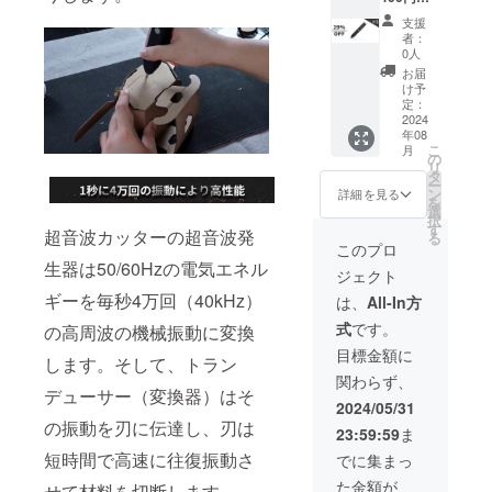
（税
チ×2 ・
支援
込） ※
Type-C
者：
送料無
to Type-
0人
料（日
C給電
お届
本国内
ケーブ
け予
限定）
ル×2 ・
定：
内容
2024
日本語
年08
物： ・
取扱説
こ
月
超音波
明書×2
の
リ
カッ
タ
ー
ター×3
ン
詳細を見る
を
・替刃
選
択
×120 ・
す
超音波カッターの超音波発
る
刃固定
このプロ
用ク
生器は50/60Hzの電気エネル
ジェクト
リップ
×6 ・六
ギーを毎秒4万回（40kHz）
は、
All-In方
角ネジ
式
です。
の高周波の機械振動に変換
×5 ・六
角レン
目標金額に
します。そして、トラン
チ×3 ・
関わらず、
Type-C
デューサー（変換器）はそ
to Type-
2024/05/31
C給電
の振動を刃に伝達し、刃は
23:59:59
ま
ケーブ
ル×3 ・
短時間で高速に往復振動さ
でに集まっ
日本語
た金額が
取扱説
せて材料を切断します。