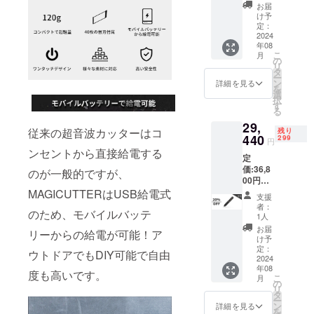
料（日
お届
市場進出を
本国内
け予
サポートし
限定）
定：
内容
2024
ています。
年08
物： ・
こ
月
超音波
の
リ
カッ
製品の販売
タ
ー
ター×1
ン
詳細を見る
だけでなく
を
・替刃
選
択
運営にまで
×40 ・
す
る
刃固定
関わること
29,
用ク
従来の超音波カッターはコ
残り
で、日本の
リップ
440
299
円
皆様のニー
×2 ・六
ンセントから直接給電する
定
角ネジ
ズを十分に
価:36,8
×2 ・六
のが一般的ですが、
満たす製品
00円
角レン
（税
MAGICUTTERはUSB給電式
チ×1 ・
をご提供し
支援
込） ※
Type-C
者：
続けること
のため、モバイルバッテ
送料無
to Type-
1人
が弊社の目
料（日
C給電
お届
リーからの給電が可能！ア
本国内
ケーブ
け予
標となって
限定）
ル×1 ・
定：
ウトドアでもDIY可能で自由
おります。
内容
2024
日本語
年08
物： ・
取扱説
度も高いです。
こ
月
超音波
明書×1
の
製品及び配
リ
カッ
タ
ー
送に関する
ター×1
ン
詳細を見る
を