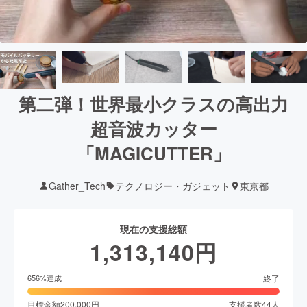
第二弾！世界最小クラスの高出力
超音波カッター
「MAGICUTTER」
Gather_Tech
テクノロジー・ガジェット
東京都
現在の支援総額
1,313,140
円
終了
656
%達成
目標金額
200,000
円
支援者数
44
人