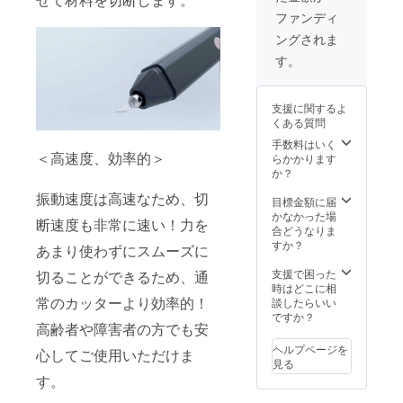
明書×3
ファンディ
ングされま
す。
支援に関するよ
くある質問
手数料はいく
＜高速度、効率的＞
らかかります
か？
振動速度は高速なため、切
目標金額に届
かなかった場
断速度も非常に速い！力を
合どうなりま
すか？
あまり使わずにスムーズに
支援で困った
切ることができるため、通
時はどこに相
常のカッターより効率的！
談したらいい
ですか？
高齢者や障害者の方でも安
ヘルプページを
心してご使用いただけま
見る
す。