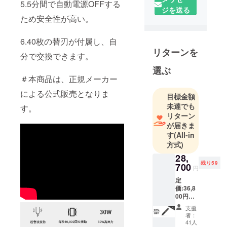
5.5分間で自動電源OFFする
ジを送る
フスタイル
ため安全性が高い。
を提案する
企業とし
6.40枚の替刃が付属し、自
て、皆様に
リターンを
分で交換できます。
斬新でユ
ニークな商
選ぶ
品をお届け
＃本商品は、正規メーカー
します。
による公式販売となりま
目標金額
未達でも
す。
そのため弊
リターン
社は数多く
が届きま
の海外メー
す
(All-in
方式)
カーと代理
店契約を結
28,
残り59
700
び、価値あ
円
る商品を価
定
価:36,8
値ある価格
00円
で皆様にお
（税
支援
届けするた
込） ※
者：
送料無
めの、日本
41人