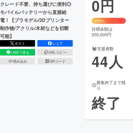
0
円
クレード不要、持ち運びに便利◎
まちづくり・地域活性化
モバイルバッテリーから直接給
電！【プラモデル/3Dプリンター
656%
制作物/アクリル/木材などを切断
目標金額は
CAMPFIRE for Social Good
CAMPFIRE Creation
200,000円
可能】
CAMPFIREふるさと納税
machi-ya
コミュニティ
ポスト
シェア
支援者数
LINEで送る
URLコピー
44
人
埋め込み
QRコード
募集終了まで残
り
終了