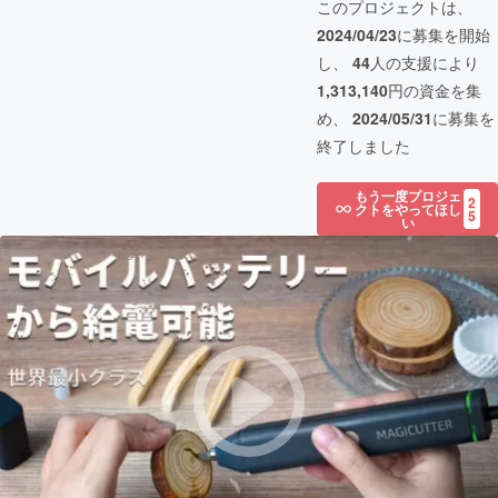
このプロジェクトは、
2024/04/23
に募集を開始
し、
44
人の支援により
1,313,140
円の資金を集
め、
2024/05/31
に募集を
終了しました
もう一度プロジェ
2
クトをやってほし
5
い