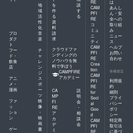
RE
は
地
を
談
CAM
あんし
域
作
す
PFI
ん・安
活
る
る
RE
全への
性
資
コ
取り組
化
料
ミュ
み
プロ
音
請
ニ
ニュー
ダク
楽
求
ティ
ス
ト
CAM
ヘルプ
クラウドファ
フー
チ
PFI
お問い
ンディングの
ド・
ャ
RE
合わせ
ノウハウを無
飲食
レ
Crea
料で学ぼう
店
ン
tion
各種規定
CAMPFIRE
ジ
CAM
アカデミー
アニ
ス
利用規
PFI
メ・
ポ
約
RE
漫画
ー
CA
説
細則
for
ツ
MP
明
プライ
Soci
ファ
映
FI
会
バシー
al
ッ
像
RE
・
ポリ
Goo
ショ
・
ア
相
シー
d
ン
映
カ
談
特定商
CAM
画
デ
会
取引法
PFI
ゲー
書
ミ
に基づ
RE