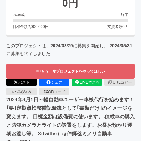
0
円
終了
0
%達成
目標金額
2,000,000
円
支援者数
0
人
このプロジェクトは、
2024/03/29
に募集を開始し、
2024/05/31
に募集を終了しました
もう一度プロジェクトをやってほしい
ポスト
シェア
LINEで送る
URLコピー
埋め込み
QRコード
2024年4月1日～軽自動車ユーザー車検代行を始めます！
｢要｣定期点検整備記録簿として｢書類だけ｣のイメージを
変えます。 目標金額は設備費に使います。 積載車の購入
と防犯カメラとライトの設置をします。お昼お預かり翌
朝お渡し等。 X(twitter)→#仲郷稔ミノリ自動車