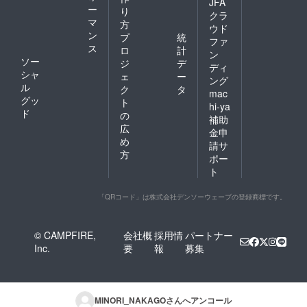
JFA
ー
り
クラ
マ
方
ウド
ン
プ
統
ファ
ス
ロ
計
ン
ソー
ジ
デ
ディ
シャ
ェ
ー
ング
ル
ク
タ
mac
グッ
ト
hi-ya
ド
の
補助
広
金申
め
請サ
方
ポー
ト
「QRコード」は株式会社デンソーウェーブの登録商標です。
© CAMPFIRE,
会社概
採用情
パートナー
Inc.
要
報
募集
MINORI_NAKAGO
さんへアンコール