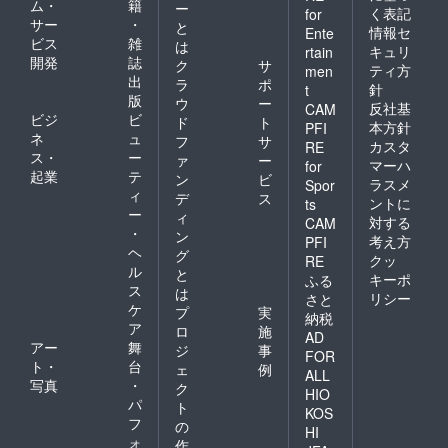
ム・
籍
ー
く表記
for
サー
・
と
情報セ
Ente
ビス
雑
は
キュリ
rtain
開発
誌
ク
サ
ティ方
men
出
ラ
ポ
針
t
版
ウ
ー
反社基
CAM
ビジ
ビ
ド
ト
本方針
PFI
ネ
ュ
フ
サ
カスタ
RE
ス・
ー
ァ
ー
マーハ
for
起業
テ
ン
ビ
ラスメ
Spor
ィ
デ
ス
ントに
ts
ー
ィ
対する
CAM
・
ン
考え方
PFI
ヘ
グ
クッ
RE
ル
と
キーポ
ふる
ス
は
リシー
さと
ケ
プ
実
納税
ア
ロ
施
AD
アー
舞
ジ
事
FOR
ト・
台
ェ
例
ALL
写真
・
ク
HIO
パ
ト
KOS
フ
の
HI
ォ
作