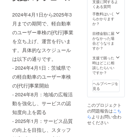
支援に関するよ
の[代行]です。
くある質問
ユーザー(使用
者)が 整備業者に
手数料はいく
2024年4月1日から2025年3
点検整備と車検
らかかります
月までの期間で、軽自動車
を委託するもの
か？
(普通の車検) で
のユーザー車検の[代行]事業
はありません。
目標金額に届
ユーザー車検ま
かなかった場
を立ち上げ、運営を行いま
でのながれは 例
合どうなりま
えば、 5月30日
すか？
す。具体的なスケジュール
→車検満了の場
合 4月30日～車
支援で困った
は以下の通りです。
検を受けられま
時はどこに相
- 2024年4月1日：茨城県で
す(1ヶ月前) 4月
談したらいい
15日～予約が出
ですか？
の軽自動車のユーザー車検
来ます(2週間前)
早めのご連絡を
ヘルプページを
の[代行]事業開始
お待ちしていま
見る
す。 事前打ち合
- 2024年8月：地域の広報活
わせ(日時など)
は メールでお願
動を強化し、サービスの認
このプロジェクト
いします。 ご支
の問題報告は
こち
知度向上を図る
援頂いた方に実
ら
よりお問い合わ
際に見て頂きた
- 2025年1月：サービス品質
い という気持ち
せください
があります。
の向上を目指し、スタッフ