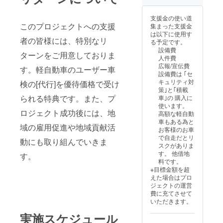
は事前のチェッ
ありますが
クをしますが、
支援金の使い道
多くの人に
いつ切れるか分
このプロジェクトへの支援
集まった支援金
｢チャンス｣
かりません [必
は以下に使用す
須] 定期点検記録
者の皆様には、特別なリ
がありま
る予定です。
簿(2年以内 1枚)
設備費
す。
ターンをご用意しておりま
優待価格は代行
人件費
手数料のみとな
広報/宣伝費
す。軽自動車のユーザー車
ります。 法定費
設備費は ｢セ
ご支援よろ
用(重量税,検査手
キュリティ対
検の[代行]を優待価格で受け
しくお願い
数料)は 優待価格
策｣と｢積載
になりません。
いたしま
られる特典です。また、プ
車｣の 購入に
代車なし、整備
使います。
す。
なし、軽自動車
ロジェクト成功後には、地
高額な軽自動
のみ [要]定期点
車もある為と
検記録簿(2年以
域の雇用促進や地域貢献活
お客様のお車
内,1枚) です。
で自走だとリ
動にも取り組んでいきま
ユーザー(使用
スクがありま
者)さまが用意す
す。 他借地
す。
る書類 車検証 自
料です。
賠責保険証 納税
※目標金額を超
証明書 [必須] 定
えた場合はプロ
期点検記録簿(2
ジェクトの運営
年以内,1枚) ユー
費に充てさせて
ザー(使用者)本
いただきます。
人が 検査場に車
両を持ち込み検
実施スケジュール
査を受けること