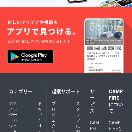
カテゴリー
起案サポート
サ
CAMP
ー
FIRE
テク
ま
プ
ス
ビ
につい
ノロ
ち
ロ
タ
ス
て
ジー
づ
ジ
ッ
・ガ
く
ェ
フ
CAM
CAMP
ジェ
り
ク
に
PFI
FIREと
ット
・
ト
相