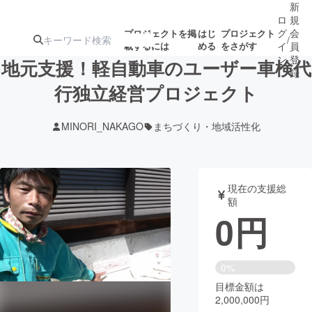
新
ロ
規
グ
会
プロジェクトを掲
はじ
プロジェクト
/
載するには
める
をさがす
イ
員
ン
登
地元支援！軽自動車のユーザー車検代
録
行独立経営プロジェクト
人気のプロ
注目のリ
注目の新着プロ
募集終了が近いプ
もうすぐ公開
MINORI_NAKAGO
まちづくり・地域活性化
ジェクト
ターン
ジェクト
ロジェクト
されます
アート・写真
音楽
現在の支援総
額
0
円
テクノロジー・ガジェット
ゲーム・サ
映像・映画
書籍・雑誌
0%
目標金額は
2,000,000円
ビジネス・起業
チャレンジ