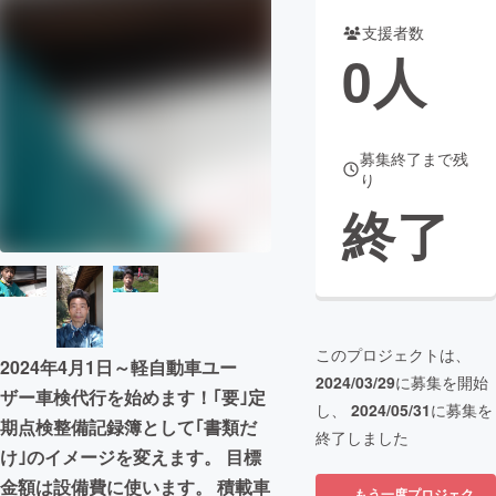
支援者数
まちづくり・地域活性化
0
人
CAMPFIRE for Social Good
CAMPFIRE Creation
CAMPFIREふるさと納税
machi-ya
コミュニティ
募集終了まで残
り
終了
このプロジェクトは、
2024年4月1日～軽自動車ユー
2024/03/29
に募集を開始
ザー車検代行を始めます！｢要｣定
し、
2024/05/31
に募集を
期点検整備記録簿として｢書類だ
終了しました
け｣のイメージを変えます。 目標
金額は設備費に使います。 積載車
もう一度プロジェク