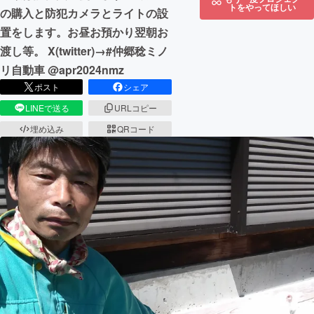
トをやってほしい
の購入と防犯カメラとライトの設
置をします。お昼お預かり翌朝お
渡し等。 X(twitter)→#仲郷稔ミノ
リ自動車 @apr2024nmz
ポスト
シェア
LINEで送る
URLコピー
埋め込み
QRコード