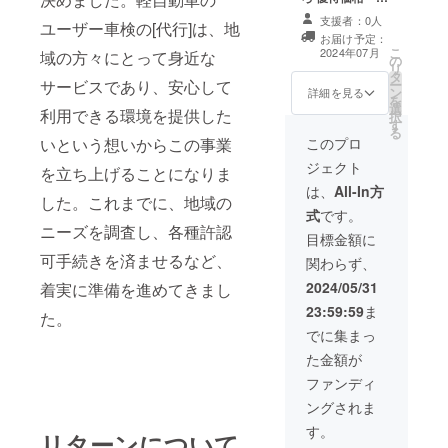
自営｣をした
¥3,000ｰでの
支援者：0人
い。
ユーザー車検の[代行]は、地
ユーザー車検の
お届け予定：
[代行]を致しま
こ
2024年07月
域の方々にとって身近な
の
す。 例えば、 初
リ
まず資金調
タ
年度登録から13
ー
サービスであり、安心して
達、
ン
年未満,自家用の
詳細を見る
を
選
軽自動車の場合
今回『クラ
利用できる環境を提供した
択
す
通常価格 代行手
る
ウドファン
数料 ¥5,000-
このプロ
いという想いからこの事業
ディング』
重量税
ジェクト
を立ち上げることになりま
¥6,600- 検査手
に
数料 ¥2,200-
は、
All-In方
した。これまでに、地域の
挑戦して一
合計
式
です。
¥13,800- のとこ
からやって
ニーズを調査し、各種許認
ろ [優待価格]
目標金額に
みたい。
¥11,300- での
可手続きを済ませるなど、
関わらず、
ユーザー車検の
[代行]を致しま
2024/05/31
着実に準備を進めてきまし
車検だけな
す。 優待価格の
23:59:59
ま
ら整備業者
た。
期限は [2024年7
との
月末日]まで とさ
でに集まっ
せていただきま
｢共存共栄｣
た金額が
す。 以下｢重要｣
も成り立ち
車検に通らない
ファンディ
場合(球切れな
ます。
ングされま
ど)でも 検査手数
料¥2,200ｰがか
す。
リターンについて
スキマでは
かります 灯火類