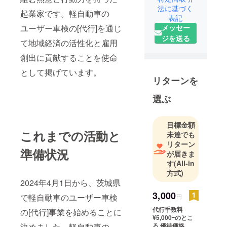
スキマで
法に基づく
起業家です。軽自動車の
す。
表記
メッセー
ユーザー車検の[代行]を通じ
ジを送る
だいぶ以前
て地域経済の活性化と雇用
に｢うどん
創出に貢献することを使命
屋』を
として掲げています。
出店→閉店
リターンを
致しまし
た。
選ぶ
人生で使っ
目標金額
た時間より
これまでの活動と
未達でも
残り時間の
リターン
準備状況
方が
が届きま
短くなりま
す
(All-in
方式)
した。
2024年4月1日から、茨城県
3,000
何もしない
で軽自動車のユーザー車検
円
より
代行手数料
の[代行]事業を始めることに
｢起業～独立
¥5,000ｰのとこ
ろ 優待価格
決めました。軽自動車の