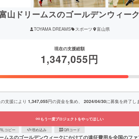
富山ドリームスのゴールデンウィー
TOYAMA DREAMS
スポーツ
富山県
現在の支援総額
1,347,055
円
人の支援により
1,347,055
円の資金を集め、
2024/04/30
に募集を終了し
もう一度プロジェクトをやってほしい
RLコピー
埋め込み
QRコード
ームスのゴールデンウィークにかけての遠征費用を全国のファ