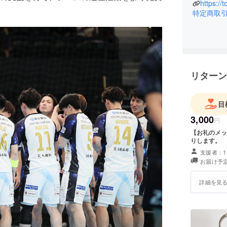
さまざま
https:/
そう盛り
特定商取
リターン
目
3,000
円
【お礼のメッ
りします。
支援者：1
お届け予定
詳細を見