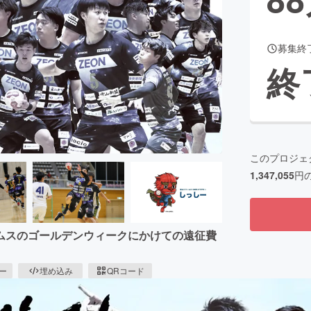
募集終
CAMPFIRE for Social Good
CAMPFIRE Creation
終
CAMPFIREふるさと納税
machi-ya
コミュニティ
このプロジェ
1,347,055
円
ムスのゴールデンウィークにかけての遠征費
ピー
埋め込み
QRコード