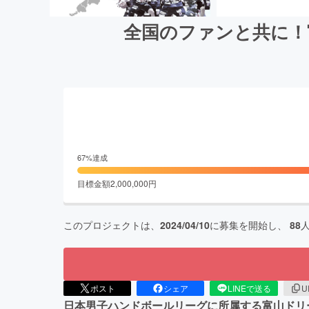
全国のファンと共に！
67
%達成
目標金額
2,000,000
円
このプロジェクトは、
2024/04/10
に募集を開始し、
88
ポスト
シェア
LINEで送る
U
日本男子ハンドボールリーグに所属する富山ドリ