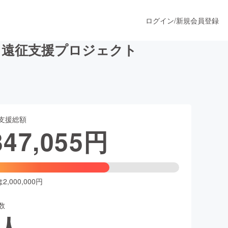
ログイン
/
新規会員登録
ク遠征支援プロジェクト
うすぐ公開されます
支援総額
プロダクト
347,055
円
ファッション
スポーツ
,000,000円
数
ア
ソーシャルグッド
人