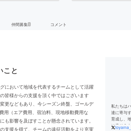
仲間募集
コメント
1
いこと
グにおいて地域を代表するチームとして活躍
の皆様からの支援を頂く中ではございます
変更などもあり、今シーズン終盤、ゴールデ
私たちは
）の費用（エア費用、宿泊料、現地移動費用な
達に寄与
育成し、
にも影響を及ぼすことが懸念されています。
に幸せを
toyama
の支援を得て、チームの遠征活動をより充実