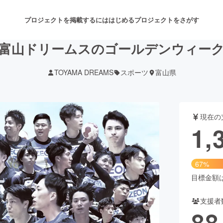
プロジェクトを掲載するには
はじめる
プロジェクトをさがす
富山ドリームスのゴールデンウィー
TOYAMA DREAMS
スポーツ
富山県
注目のリターン
注目の新着プロジェクト
募集終了が近いプロジェクト
も
現在の
音楽
舞台・パフォーマンス
1,
ゲーム・サービス開発
フード・飲食店
67%
書籍・雑誌出版
アニメ・漫画
目標金額は2
支援者
チャレンジ
ビューティー・ヘルスケ
88