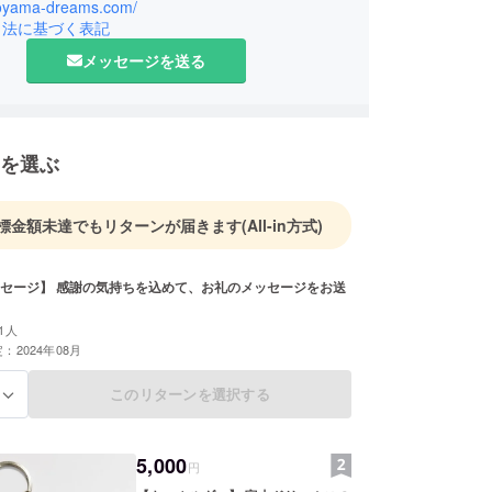
な魅力を持つ富山をハンドボールの力で、よりいっ
/toyama-dreams.com/
上げてまいります。
引法に基づく表記
メッセージを送る
を選ぶ
標金額未達でもリターンが届きます
(All-in方式)
セージ】 感謝の気持ちを込めて、お礼のメッセージをお送
1人
：2024年08月
このリターンを選択する
る
5,000
円