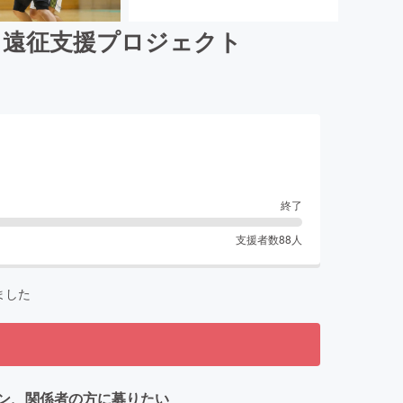
ク遠征支援プロジェクト
終了
支援者数
88
人
ました
ン、関係者の方に募りたい