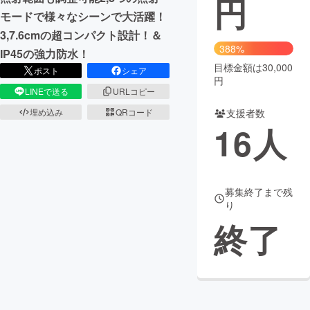
円
モードで様々なシーンで大活躍！
まちづくり・地域活性化
3,7.6cmの超コンパクト設計！＆
388%
IP45の強力防水！
目標金額は30,000
CAMPFIRE for Social Good
CAMPFIRE Creation
ポスト
シェア
円
CAMPFIREふるさと納税
machi-ya
コミュニティ
LINEで送る
URLコピー
支援者数
埋め込み
QRコード
16
人
募集終了まで残
り
終了