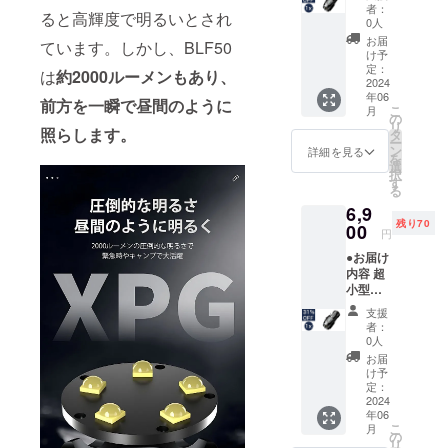
中電灯
込）
者：
ると高輝度で明るいとされ
BLF50
0人
x 1個 充
お届
ています。しかし、BLF50
電ケー
け予
ブル x 1
定：
は
約2000ルーメンもあり、
個 乾電
2024
年06
池 x 1個
前方を一瞬で昼間のように
こ
月
専用
の
リ
ケース
照らします。
タ
ー
x 1個 ●
ン
詳細を見る
を
数量限
選
択
定！定
す
る
価から
6,9
35%OF
残り70
F 定価
00
円
10,000
●お届け
円（税
内容 超
込）→
小型
6,500円
LED懐
（税
支援
中電灯
込）
者：
BLF50
0人
x 1個 充
お届
電ケー
け予
ブル x 1
定：
個 乾電
2024
年06
池 x 1個
こ
月
専用
の
リ