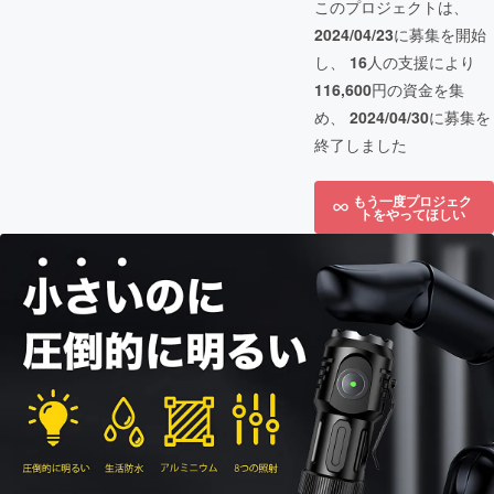
このプロジェクトは、
2024/04/23
に募集を開始
し、
16
人の支援により
116,600
円の資金を集
め、
2024/04/30
に募集を
終了しました
もう一度プロジェク
トをやってほしい