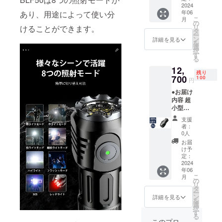
個 乾電
2024
年06
あり、用途によって使い分
池 x 2個
こ
月
専用
の
リ
けることができます。
ケース
タ
ー
x 2個 ●
ン
詳細を見る
を
数量限
選
択
定！定
す
る
価から
12,
40%OF
残り
F 定価
700
100
円
20,000
●お届け
円（税
内容 超
込）→
小型
12,000
LED懐
円（税
支援
中電灯
込）
者：
BLF50
0人
x 2個 充
お届
電ケー
け予
ブル x 2
定：
個 乾電
2024
年06
池 x 2個
こ
月
専用
の
リ
ケース
タ
ー
x 2個 ●
ン
詳細を見る
を
数量限
選
択
定！定
す
る
価から
このプロ