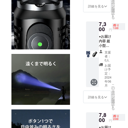
ケース
タ
ー
x 1個 ●
ン
詳細を見る
を
数量限
選
択
定！定
す
る
価から
7,3
31%OF
残り
F 定価
00
100
円
10,000
●お届け
円（税
内容 超
込）→
小型
6,900円
LED懐
（税込
支援
中電灯
者：
BLF50
0人
x 1個 充
お届
電ケー
け予
ブル x 1
定：
個 乾電
2024
年06
池 x 1個
こ
月
専用
の
リ
ケース
タ
ー
x 1個 ●
ン
詳細を見る
を
数量限
選
択
定！定
す
る
価から
7,8
27%OF
残り
F 定価
00
200
円
10,000
●お届け
円（税