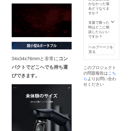
かなかった場
合どうなりま
すか？
支援で困った
時はどこに相
談したらいい
ですか？
ヘルプページを
見る
34x34x76mmと非常に
コン
パクトでどこへでも持ち運
このプロジェクト
の問題報告は
こち
びできます。
ら
よりお問い合わ
せください