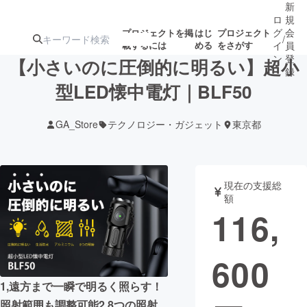
新
ロ
規
グ
会
プロジェクトを掲
はじ
プロジェクト
/
載するには
める
をさがす
イ
員
ン
登
【小さいのに圧倒的に明るい】超小
録
型LED懐中電灯｜BLF50
人気のプロ
注目のリ
注目の新着プロ
募集終了が近いプ
もうすぐ公開
GA_Store
テクノロジー・ガジェット
東京都
ジェクト
ターン
ジェクト
ロジェクト
されます
アート・写真
音楽
現在の支援総
額
116,
テクノロジー・ガジェット
ゲーム・サ
600
映像・映画
書籍・雑誌
1,遠方まで一瞬で明るく照らす！
ビジネス・起業
チャレンジ
照射範囲も調整可能2,8つの照射