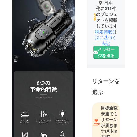
日本
他に211件
のプロジェ
クトを掲載
しています
特定商取引
法に基づく
表記
メッセー
ジを送る
リターンを
選ぶ
目標金額
未達でも
リターン
が届きま
す
(All-in
方式)