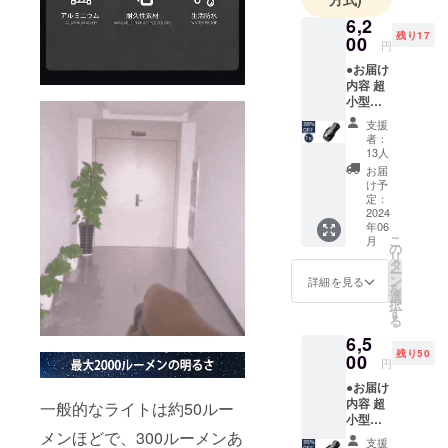
6,2
残り17
00
円
●お届け
内容 超
小型
LED懐
支援
中電灯
者：
BLF50
13人
x 1個 充
お届
電ケー
け予
ブル x 1
定：
個 乾電
2024
年06
池 x 1個
こ
月
専用
の
リ
ケース
タ
ー
x 1個 ●
ン
詳細を見る
を
数量限
選
択
定！定
す
る
価から
6,5
38%OF
残り50
F 定価
00
円
10,000
●お届け
円（税
内容 超
込）→
一般的なライトは約50ルー
小型
6,200円
メンほどで、300ルーメンあ
LED懐
（税
支援