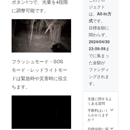
ボタン1つで、光量を4段階
36%OF
ジェクト
F 定価
に調整可能です。
20,000
は、
All-In方
円（税
式
です。
込）→
12,700
目標金額に
円（税
関わらず、
込）
2024/04/30
23:59:59
ま
でに集まっ
フラッシュモード・SOS
た金額が
モード・レッドライトモー
ファンディ
ングされま
ドは緊急時や災害時に役立
す。
ちます。
支援に関するよ
くある質問
手数料はいく
らかかります
か？
目標金額に届