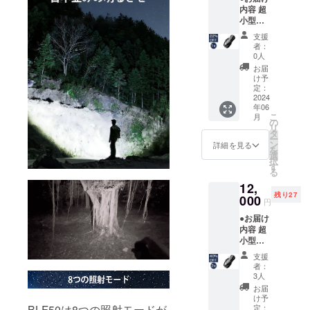
内容 超
込）→
小型
7,300円
LED懐
（税
支援
中電灯
込）
者：
BLF50
0人
x 1個 充
お届
電ケー
け予
ブル x 1
定：
個 乾電
2024
年06
池 x 1個
こ
月
専用
の
リ
ケース
タ
ー
x 1個 ●
ン
詳細を見る
を
数量限
選
択
定！定
す
る
価から
12,
22%OF
残り27
F 定価
000
円
10,000
●お届け
円（税
内容 超
込）→
小型
7,800円
LED懐
（税
支援
中電灯
込）
者：
BLF50
3人
x 2個 充
お届
電ケー
け予
ブル x 2
BLF50は8つの照射モードが
定：