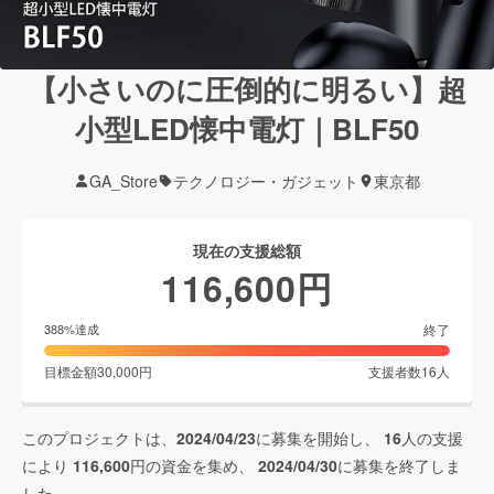
【小さいのに圧倒的に明るい】超
小型LED懐中電灯｜BLF50
GA_Store
テクノロジー・ガジェット
東京都
現在の支援総額
116,600
円
終了
388
%達成
目標金額
30,000
円
支援者数
16
人
このプロジェクトは、
2024/04/23
に募集を開始し、
16
人の支援
により
116,600
円の資金を集め、
2024/04/30
に募集を終了しま
した