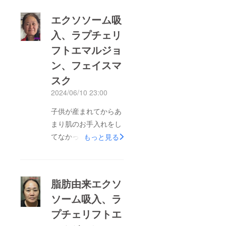
エクソソーム吸
入、ラプチェリ
フトエマルジョ
ン、フェイスマ
スク
2024/06/10 23:00
子供が産まれてからあ
まり肌のお手入れをし
てなかった為シワが
もっと見る
（汗)ですが皆様に嘘
偽りなく見て頂きたく
発信されて頂きます。
脂肪由来エクソ
この写真がエクソソー
ソーム吸入、ラ
ムを始める前の状態に
プチェリフトエ
なります。お食事中の
方すいません。(汗)