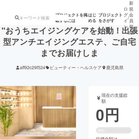
新
ロ
規
グ
会
プロジェクトを掲
はじ
プロジェクト
/
載するには
める
をさがす
イ
員
ン
登
"おうちエイジングケアを始動！出張
録
型アンチエイジングエステ、ご自宅
までお届けしま
人気のプロ
注目のリ
注目の新着プロ
募集終了が近いプ
もうすぐ公開
ジェクト
ターン
ジェクト
ロジェクト
されます
aff92c29f524
ビューティー・ヘルスケア
鹿児島県
アート・写真
音楽
現在の支援総
テクノロジー・ガジェット
ゲーム・サ
額
0
円
映像・映画
書籍・雑誌
0%
ビジネス・起業
チャレンジ
目標金額は