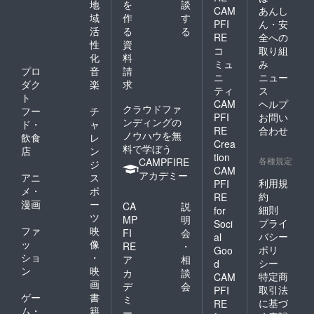
地
を
談
CAM
あんし
域
作
す
PFI
ん・安
活
る
る
RE
全への
性
資
コ
取り組
化
料
ミュ
み
プロ
音
請
ニ
ニュー
ダク
楽
求
ティ
ス
ト
CAM
ヘルプ
クラウドファ
フー
チ
PFI
お問い
ンディングの
ド・
ャ
RE
合わせ
ノウハウを無
飲食
レ
Crea
料で学ぼう
店
ン
tion
各種規定
CAMPFIRE
ジ
CAM
アカデミー
アニ
ス
利用規
PFI
メ・
ポ
約
RE
漫画
ー
CA
説
細則
for
ツ
MP
明
プライ
Soci
ファ
映
FI
会
バシー
al
ッ
像
RE
・
ポリ
Goo
ショ
・
ア
相
シー
d
ン
映
カ
談
特定商
CAM
画
デ
会
取引法
PFI
ゲー
書
ミ
に基づ
RE
ム・
籍
ー