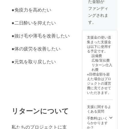
た金額が
ファンディ
●免疫力を高めたい
ングされま
す。
●二日酔いを抑えたい
●抜け毛や薄毛を改善したい
支援金の使い道
集まった支援金
は以下に使用す
●体の疲労を改善したい
る予定です。
設備費
広報/宣伝費
●元気を取り戻したい
リターン仕入
れ費
※目標金額を超
えた場合はプロ
ジェクトの運営
費に充てさせて
いただきます。
支援に関するよ
リターンについて
くある質問
手数料はいく
らかかります
私たちのプロジェクトに支
か？