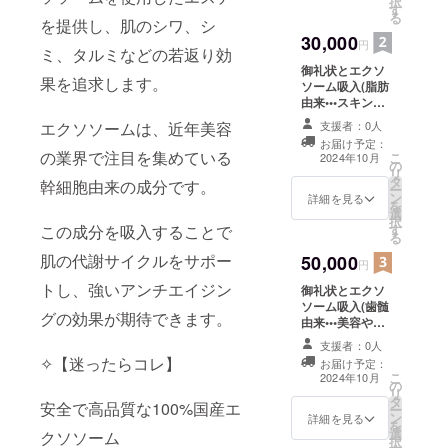
択
す
ります。) ※離島
る
を提供し、肌のシワ、シ
を除きます。遠
30,000
方から来られる
円
ミ、タルミなどの若返り効
方は、事前にご
御礼状とエクソ
連絡を頂ければ
果を追求します。
ソーム吸入(脂肪
吸入室を準備し
由来•••スキンケ
てお待ちしてお
アや美容目的で
ります。
エクソソームは、近年美容
支援者：0人
手軽に始められ
お届け予定：
るエクソソー
の業界で注目を集めている
こ
2024年10月
の
ム)1ヶ月で2回の
リ
タ
体験コース (有効
幹細胞由来の成分です。
ー
ン
期限6ヶ月) (鹿児
詳細を見る
を
選
島県内の方に限
択
この成分を吸入することで
す
ります。) ※離島
る
を除きます。遠
肌の代謝サイクルをサポー
50,000
方から来られる
円
方は、事前にご
トし、強いアンチエイジン
御礼状とエクソ
連絡を頂ければ
ソーム吸入(歯髄
吸入室を準備し
グの効果が期待できます。
由来•••美容や健
てお待ちしてお
康にバランスよ
ります。
支援者：0人
く安定した効果
✧【迷ったらコレ】
お届け予定：
のエクソソー
こ
2024年10月
の
ム)1ヶ月で3回の
リ
タ
体験コース (有効
安全で高品質な100%国産エ
ー
ン
期限6ヶ月) (鹿児
詳細を見る
を
選
島県内の方に限
クソソーム
択