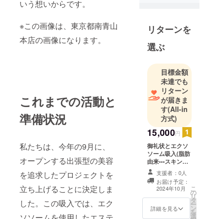
いう想いからです。
※この画像は、東京都南青山
リターンを
本店の画像になります。
選ぶ
目標金額
未達でも
リターン
これまでの活動と
が届きま
す
(All-in
準備状況
方式)
15,000
円
私たちは、今年の9月に、
御礼状とエクソ
ソーム吸入(脂肪
オープンする出張型の美容
由来•••スキンケ
アや美容目的で
支援者：0人
を追求したプロジェクトを
手軽に始められ
お届け予定：
るエクソソー
立ち上げることに決定しま
こ
2024年10月
の
ム)1ヶ月で1回の
リ
タ
体験コース(有効
した。この吸入では、エク
ー
ン
期限6ヶ月) (鹿児
詳細を見る
を
選
ソソームを使用したエステ
島県内の方に限