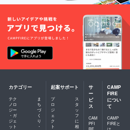
カテゴリー
起案サポート
サ
CAMP
ー
FIRE
テク
ま
プ
ス
ビ
につい
ノロ
ち
ロ
タ
ス
て
ジー
づ
ジ
ッ
・ガ
く
ェ
フ
CAM
CAMP
ジェ
り
ク
に
PFI
FIREと
ット
・
ト
相
RE
は