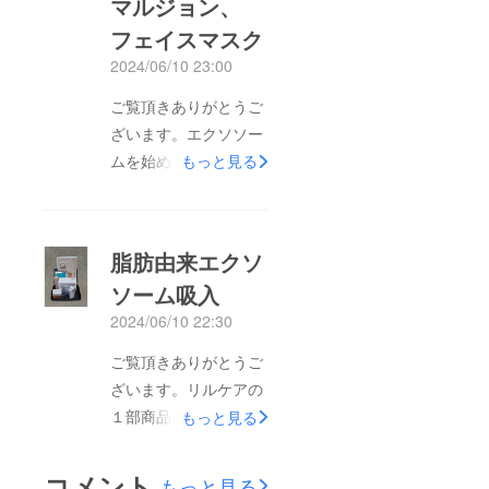
マルジョン、
フェイスマスク
2024/06/10 23:00
ご覧頂きありがとうご
ざいます。エクソソー
ムを始めて３日目の写
もっと見る
真になります。私自身
も驚いたのですが眉間
のシワ、目尻のシワ、
脂肪由来エクソ
ほうれい線が薄くなっ
ソーム吸入
たのを感じておりま
2024/06/10 22:30
す。朝起きても肌がモ
チモチしてて気持ちが
ご覧頂きありがとうご
いいです。まだまだお
ざいます。リルケアの
見苦しいですが共感し
１部商品になります。
もっと見る
て頂ければ幸いです。
針も点滴も使わず、リ
これからも毎日続けて
ルケア専用のネプライ
コメント
もっと見る
肌美人を目指したいと