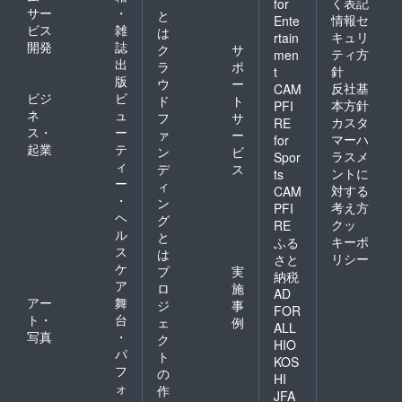
く表記
for
サー
・
と
情報セ
Ente
ビス
雑
は
キュリ
rtain
開発
誌
ク
サ
ティ方
men
出
ラ
ポ
針
t
版
ウ
ー
反社基
CAM
ビジ
ビ
ド
ト
本方針
PFI
ネ
ュ
フ
サ
カスタ
RE
ス・
ー
ァ
ー
マーハ
for
起業
テ
ン
ビ
ラスメ
Spor
ィ
デ
ス
ントに
ts
ー
ィ
対する
CAM
・
ン
考え方
PFI
ヘ
グ
クッ
RE
ル
と
キーポ
ふる
ス
は
リシー
さと
ケ
プ
実
納税
ア
ロ
施
AD
アー
舞
ジ
事
FOR
ト・
台
ェ
例
ALL
写真
・
ク
HIO
パ
ト
KOS
フ
の
HI
ォ
作
JFA