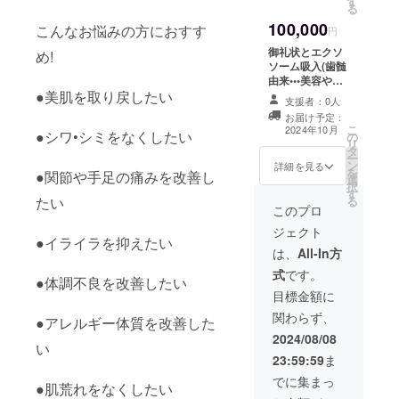
す
ります。) ※離島
る
を除きます。遠
100,000
こんなお悩みの方におすす
方から来られる
円
方は、事前にご
御礼状とエクソ
め!
連絡頂ければ吸
ソーム吸入(歯髄
入室を準備して
由来•••美容や健
お待ちしており
●美肌を取り戻したい
康にバランスよ
ます。
支援者：0人
く安定した効果
お届け予定：
のエクソソー
こ
2024年10月
●シワ•シミをなくしたい
の
ム)1ヶ月で6回の
リ
タ
体験コース (有効
ー
ン
期限6ヶ月) (鹿児
詳細を見る
を
●関節や手足の痛みを改善し
選
島県内の方に限
択
す
ります。) ※離島
たい
る
を除きます。遠
このプロ
方から来られる
ジェクト
方は、事前にご
●イライラを抑えたい
連絡を頂ければ
は、
All-In方
吸入室を準備し
式
です。
てお待ちしてお
●体調不良を改善したい
ります。
目標金額に
関わらず、
●アレルギー体質を改善した
2024/08/08
い
23:59:59
ま
でに集まっ
●肌荒れをなくしたい