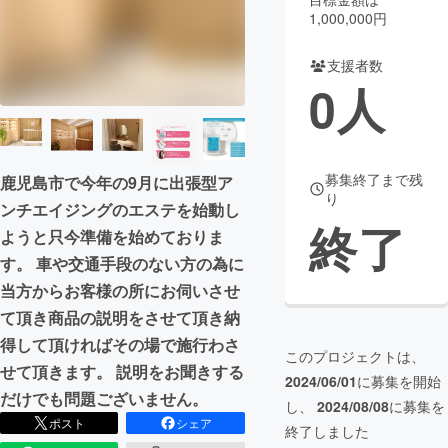
1,000,000円
まちづくり・地域活性化
支援者数
0
人
CAMPFIRE for Social Good
CAMPFIRE Creation
CAMPFIREふるさと納税
machi-ya
コミュニティ
募集終了まで残
鹿児島市で今年の9月に出張型ア
り
ンチエイジングのエステを始動し
終了
ようと只今準備を始めておりま
す。 車や交通手段のない方の為に
当方からお客様の所にお伺いさせ
て頂き商品の説明をさせて頂き納
得して頂ければその場で施行わさ
このプロジェクトは、
せて頂きます。 説明をお聞きする
2024/06/01
に募集を開始
だけでも問題ございません。
し、
2024/08/08
に募集を
ポスト
シェア
終了しました