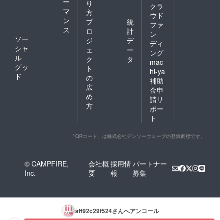
ー
り
クラ
マ
方
ウド
ン
プ
統
ファ
ス
ロ
計
ン
ソー
ジ
デ
ディ
シャ
ェ
ー
ング
ル
ク
タ
mac
グッ
ト
hi-ya
ド
の
補助
広
金申
め
請サ
方
ポー
ト
「QRコード」は株式会社デンソーウェーブの登録商標です。
© CAMPFIRE,
会社概
採用情
パートナー
Inc.
要
報
募集
aff92c29f524
さんへアンコール