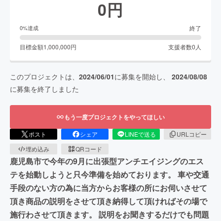
0
円
終了
0
%達成
目標金額
1,000,000
円
支援者数
0
人
このプロジェクトは、
2024/06/01
に募集を開始し、
2024/08/08
に募集を終了しました
もう一度プロジェクトをやってほしい
ポスト
シェア
LINEで送る
URLコピー
埋め込み
QRコード
鹿児島市で今年の9月に出張型アンチエイジングのエス
テを始動しようと只今準備を始めております。 車や交通
手段のない方の為に当方からお客様の所にお伺いさせて
頂き商品の説明をさせて頂き納得して頂ければその場で
施行わさせて頂きます。 説明をお聞きするだけでも問題