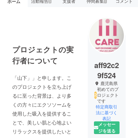
活動報告
支援者
仲間募集
コメント
ホーム
3
1
プロジェクトの実
行者について
aff92c2
9f524
「山下」」と申します。こ
鹿児島県
のプロジェクトを立ち上げ
初めてのプ
ロジェクト
るに至った背景は、より多
です
くの方々にエクソソームを
特定商取引
法に基づく
使用した吸入を提供するこ
表記
とで、美しい肌と心地よい
メッセー
ジを送る
リラックスを提供したいと