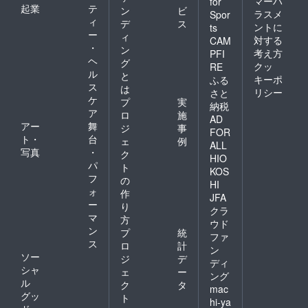
マーハ
for
起業
テ
ン
ビ
ラスメ
Spor
ィ
デ
ス
ントに
ts
ー
ィ
対する
CAM
・
ン
考え方
PFI
ヘ
グ
クッ
RE
ル
と
キーポ
ふる
ス
は
リシー
さと
ケ
プ
実
納税
ア
ロ
施
AD
アー
舞
ジ
事
FOR
ト・
台
ェ
例
ALL
写真
・
ク
HIO
パ
ト
KOS
フ
の
HI
ォ
作
JFA
ー
り
クラ
マ
方
ウド
ン
プ
統
ファ
ス
ロ
計
ン
ソー
ジ
デ
ディ
シャ
ェ
ー
ング
ル
ク
タ
mac
グッ
ト
hi-ya