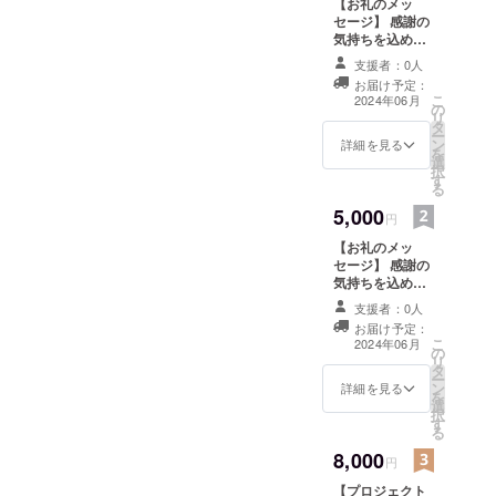
【お礼のメッ
ロジェクトの進捗具合、皆
道を志し、
セージ】 感謝の
気持ちを込め
様のご支援が多くいただけ
今の夢を見
て、CAMPFIRE
支援者：0人
たくても経
ればもっと拡大して人数も
内でのお礼の
お届け予定：
済的理由な
メッセージをお
こ
2024年06月
増やしてより多くの学生を
の
送りします。
どで叶える
リ
タ
支援していければと思いま
ー
ことのでき
ン
詳細を見る
を
選
す！さて、ほんと最近の
ない若者の
択
す
支援を目指
る
ニュースでもありましたが
して活動し
5,000
円
現在の日本では海外からの
ておりま
【お礼のメッ
留学生には学費を免除した
す。
セージ】 感謝の
気持ちを込め
りお金を上げて、日本から
て、CAMPFIRE
支援者：0人
全世界の中
内に加えて、
海外への留学生には自腹を
お届け予定：
で唯一無二
メールアドレス
こ
2024年06月
切らせるか奨学金という借
の
にもお礼のメッ
の国、日
リ
タ
セージをお送り
ー
金を背負わせる国です。
本。
ン
します。
詳細を見る
を
選
トップ画像にもなっていま
択
す
その国をさ
る
すが、助成金と奨学金を
らに発展さ
8,000
円
『贈呈』です。分かります
せていける
【プロジェクト