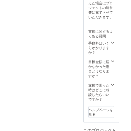
参考にしていた
えた場合はプロ
だけましたら幸
ジェクトの運営
いです。 （お土
費に充てさせて
産例） ・現地で
いただきます。
のお土産の定番
品、伝統工芸品
等 ・Tシャツ
支援に関するよ
（S,M,L,XL）、
くある質問
ハンドタオル ・
その他、日本で
手数料はいく
は買えないもの
らかかります
現地を学び、そ
か？
の土地、国でし
か買えないとい
目標金額に届
う部分も一種の
かなかった場
勉強と考えてお
合どうなりま
りますので、ご
すか？
理解いただけま
すと幸いです。
支援で困った
支援して下さい
時はどこに相
ました皆様のお
談したらいい
名前の掲載をさ
ですか？
せていただきま
す。 希望者の方
ヘルプページを
は備考欄へご記
見る
載ください。 掲
載の詳細は下記
になります。 ・
このプロジェクト