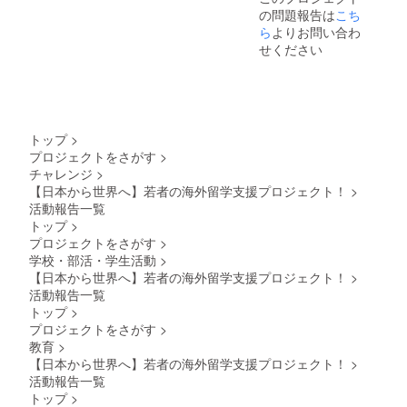
掲載期間：プロ
の問題報告は
こち
ジェクト募集期
ら
よりお問い合わ
間～終了から1か
月間 ・掲載方
せください
法：文字のみ、
ロゴ／バナーの
掲載は不可 ・掲
載サイズ：小 ・
支援時、必ず備
考欄に希望され
トップ
>
るお名前をご記
プロジェクトをさがす
>
入ください。 ・
チャレンジ
>
お礼メッセージ
【日本から世界へ】若者の海外留学支援プロジェクト！
>
もご提供させて
いただきます。
活動報告一覧
トップ
>
プロジェクトをさがす
>
学校・部活・学生活動
>
【日本から世界へ】若者の海外留学支援プロジェクト！
>
活動報告一覧
トップ
>
プロジェクトをさがす
>
教育
>
【日本から世界へ】若者の海外留学支援プロジェクト！
>
活動報告一覧
トップ
>