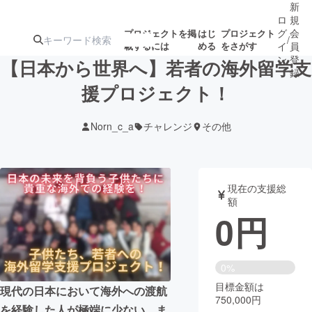
新
ロ
規
グ
会
プロジェクトを掲
はじ
プロジェクト
/
載するには
める
をさがす
イ
員
ン
登
【日本から世界へ】若者の海外留学支
録
援プロジェクト！
人気のプロ
注目のリ
注目の新着プロ
募集終了が近いプ
もうすぐ公開
Norn_c_a
チャレンジ
その他
ジェクト
ターン
ジェクト
ロジェクト
されます
アート・写真
音楽
現在の支援総
額
0
円
テクノロジー・ガジェット
ゲーム・サ
映像・映画
書籍・雑誌
0%
目標金額は
現代の日本において海外への渡航
750,000円
ビジネス・起業
チャレンジ
を経験した人が極端に少ない。ま