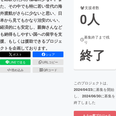
た、その中でも特に若い世代の海
支援者数
まちづくり・地域活性化
0
人
外渡航がさらに少ないと思い、日
本から見てもかなり治安のいい、
CAMPFIRE for Social Good
CAMPFIRE Creation
経済的にも安定し、親御さんなど
CAMPFIREふるさと納税
machi-ya
コミュニティ
も納得もしやすい国への留学を支
募集終了まで残
援、もしくは援助できるプロジェ
り
クトを企画しております。
終了
ポスト
シェア
LINEで送る
URLコピー
埋め込み
QRコード
このプロジェクトは、
2024/04/23
に募集を開始
し、
2024/06/30
に募集を
終了しました
もう一度プロジェク