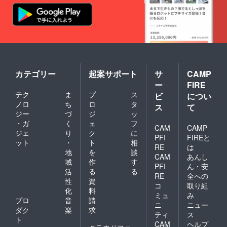
カテゴリー
起案サポート
サ
CAMP
ー
FIRE
テク
ま
プ
ス
ビ
につい
ノロ
ち
ロ
タ
ス
て
ジー
づ
ジ
ッ
・ガ
く
ェ
フ
CAM
CAMP
ジェ
り
ク
に
PFI
FIREと
ット
・
ト
相
RE
は
地
を
談
CAM
あんし
域
作
す
PFI
ん・安
活
る
る
RE
全への
性
資
コ
取り組
化
料
ミュ
み
プロ
音
請
ニ
ニュー
ダク
楽
求
ティ
ス
ト
CAM
ヘルプ