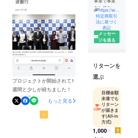
事業で事業
をしており
https://www.instagram.com/norn_c_a?igsh=MWl0anNydzRqYzU1Yw%3D%3D&utm_source=qr
ます。
特定商取引
法に基づく
表記
私立の国際
メッセー
高校を卒業
ジを送る
の後、音楽
大学を卒業
し音楽・表
現者として
リターンを
の道を目指
しました
選ぶ
プロジェクトが開始されて1
が、新型コ
週間と少しが経ちました！
ロナウイル
目標金額
スの煽りを
まずは見てくださる人がい
未達でも
もっと見る
受け、道を
リターン
るだけ感謝です！このプロ
方向転換し
が届きま
ジェクト、実はかなり少人
1
す
(All-in
海外渡航を
方式)
きっかけに
数でやってます！代表であ
ビジネスと
1,000
円
る江口と他2人ほどです。プ
社会貢献の