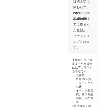
メッセージもご
細情報をメール
目標金額に
内容になりま
提供させていた
にてご案内しま
す。
関わらず、
だきます。
す。 参加をご希
望される場合は
2024/06/30
備考欄にその旨
23:59:59
ま
をご記載くださ
い。 加えて、留
でに集まっ
学生からのお土
た金額が
産品の提供をさ
せていただきま
ファンディ
す！ 学びに行っ
ングされま
た現地での特産
品や歴史的な工
す。
芸品など、勉強
を兼ねまして留
学生一人一人に
支援金の使い道
選んで購入して
集まった支援金
いただいたもの
は以下に使用す
を提供させてい
る予定です。
ただきます。 ま
人件費
た、お土産品に
広報/宣伝費
関しましての詳
リターン仕入
細は現地で留学
れ費
生に選んでいた
イベント運営
だきますので、
費、留学先授
特にこれと決
業料、滞在費
まっていませ
等
ん。 お土産例を
※目標金額を超