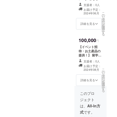
細情報をメール
ターンと同一の
リターンを求め
にてご案内しま
支援者：0人
内容になりま
ない人向けの支
す。 参加をご希
お届け予定：
す。
援枠になりま
こ
望される場合は
2024年06月
の
す！ リターンに
リ
備考欄にその旨
タ
必要なコストが
ー
をご記載くださ
ン
かからないの
詳細を見る
を
い。 また、支援
選
で、支援いただ
択
して下さいまし
す
きました全ての
る
た皆様のお名前
金額がプロジェ
の掲載をさせて
100,000
クトに使えま
円
いただきます。
す！ お礼のメー
希望者の方は備
【イベント招
ルはお送りさせ
考欄へご記載く
待・お土産品の
ていただきまし
ださい。 掲載の
提供！】 留学生
て、活動内容
詳細は下記にな
帰国後に開催し
や、SNSの更新
支援者：0人
ります。 ・掲載
ます、活動報告
などありました
お届け予定：
期間：プロジェ
イベントにご招
こ
ら随時メールに
2024年08月
の
クト募集期間～
待します！ ・日
リ
てお送りさせて
タ
終了から1か月間
程：2024年8月
ー
いただきます！
ン
・掲載方法：文
下旬ごろを予定
詳細を見る
を
・送信期間：
選
字のみ、ロゴ／
・場所：東京都
択
2024年5月〜
す
バナーの掲載は
23区内 ・支援者
る
2024年8月 ・送
不可 ・掲載サイ
様の交通費や滞
このプロ
信回数：上記期
ズ：小 ・支援
在費は各自でご
間内に10回以上
ジェクト
時、必ず備考欄
負担ください。
※このリターンは
に希望されるお
・クラウドファ
は、
All-In方
8,000円、
名前をご記入く
ンディング終了
40,000円のリ
式
です。
ださい。 ・お礼
後、会場など詳
ターンと同一の