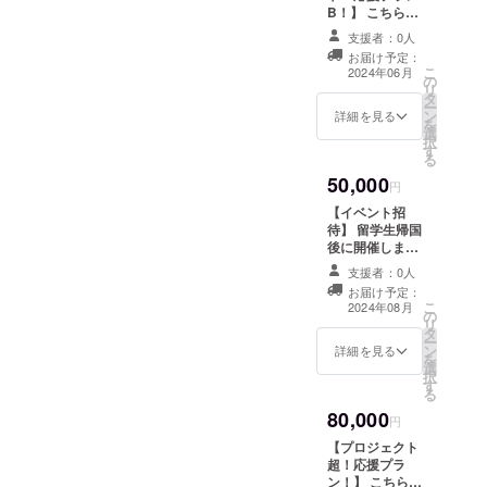
すが、日本
時、必ず備考欄
かっているのでどうしよう
80,000円のリ
B！】 こちらは
に希望されるお
や若者の未
ターンと同一の
リターンを求め
名前をご記入く
支援者：0人
もありません。そのために
内容になりま
ない人向けの支
来を想う志
ださい。 ・お礼
お届け予定：
す。
援枠になりま
僕たちが動くべきだと思い
は人一倍ご
こ
メッセージもご
2024年06月
の
す！ リターンに
リ
提供させていた
ざいます。
タ
必要なコストが
このプロジェクトを始めま
ー
だきます。
ン
かからないの
詳細を見る
を
した！これからも少しずつ
選
で、支援いただ
択
皆様のお力
す
きました全ての
る
活動記録で、なぜ今このプ
をお貸しい
金額がプロジェ
50,000
クトに使えま
円
ロジェクトを始めたのかを
ただけます
す！ お礼のメー
【イベント招
と幸いで
ルはお送りさせ
日本の情勢などを合わせ
待】 留学生帰国
ていただきまし
す。
後に開催しま
て、また進捗情報なども投
て、活動内容
す、活動報告イ
や、SNSの更新
支援者：0人
ベントにご招待
稿していきたいと思いま
などありました
お届け予定：
します ・日程：
こ
ら随時メールに
2024年08月
す。これからも何卒よろし
の
2024年8月下旬
リ
てお送りさせて
タ
ごろを予定 ・場
ー
いただきます！
くお願いします。
ン
所：東京都23区
詳細を見る
を
・送信期間：
選
内 ・支援者様の
択
2024年5月〜
す
交通費や滞在費
る
2024年8月 ・送
は各自でご負担
信回数：上記期
80,000
ください。 ・ク
円
間内に10回以上
ラウドファン
※このリターンは
【プロジェクト
ディング終了
8,000円、
超！応援プラ
後、会場など詳
80,000円のリ
ン！】 こちらは