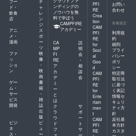
クラウドファ
フー
チ
PFI
お問い
ンディングの
ド・
ャ
RE
合わせ
ノウハウを無
飲食
レ
Crea
料で学ぼう
店
ン
tion
各種規定
CAMPFIRE
ジ
CAM
アカデミー
アニ
ス
利用規
PFI
メ・
ポ
約
RE
漫画
ー
CA
説
細則
for
ツ
MP
明
プライ
Soci
ファ
映
FI
会
バシー
al
ッ
像
RE
・
ポリ
Goo
ショ
・
ア
相
シー
d
ン
映
カ
談
特定商
CAM
画
デ
会
取引法
PFI
ゲー
書
ミ
に基づ
RE
ム・
籍
ー
く表記
for
サー
・
と
情報セ
Ente
ビス
雑
は
キュリ
rtain
開発
誌
ク
サ
ティ方
men
出
ラ
ポ
針
t
版
ウ
ー
反社基
CAM
ビジ
ビ
ド
ト
本方針
PFI
ネ
ュ
フ
サ
カスタ
RE
ス・
ー
ァ
ー