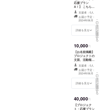
か？この違いが！なぜ日本
のは、この
応援プラン
A！】 こちらは
国の若い世
はこんなにも自国の子供達
リターンを求め
支援者：0人
代であると
ない人向けの支
に支援しないのか、本当に
お届け予定：
思っており
援枠になりま
こ
2024年06月
の
す！ リターンに
謎です。『外国人留学生奨
ます。
リ
タ
必要なコストが
ー
その子供た
学金に226億円投入、岸田政
ン
かからないの
詳細を見る
を
選
で、支援いただ
ちを、私た
択
権は日本の宝の外国人留学
す
きました全ての
ち大人がよ
る
金額がプロジェ
生の受入』 https://portal-
10,000
りよい環境
クトに使えま
円
す！ お礼のメー
worlds.com/news/asean/318
へと連れて
【お名前掲載】
ルはお送りさせ
プロジェクトの
行くのが、
75『介護留学生獲得、厚労
ていただきまし
文面、活動報告
発展への第
て、活動内容
に支援者様のお
省が促す 奨学金最大168万
や、SNSの更新
支援者：0人
一歩かと考
名前（ニック
などありました
お届け予定：
円助成』
ネーム）を掲載
えておりま
こ
ら随時メールに
2024年06月
の
します。 ・掲載
リ
てお送りさせて
https://www.nikkei.com/articl
す。
タ
期間：プロジェ
ー
いただきます！
ン
クト募集期間～
詳細を見る
e/DGXZQOUA064EI0W3A9
を
・送信期間：
選
終了から1か月間
まだまだ信
択
2024年5月〜
す
・掲載方法：文
00C2000000/この現状をい
る
2024年8月 ・送
頼というよ
字のみ、ロゴ／
信回数：上記期
40,000
くら嘆いたところで、結局
バナーの掲載は
うな実績な
円
間内に10回以上
不可 ・掲載サイ
どはないで
※このリターンは
【プロジェク
日本は今世界と逆方向に向
ズ：小 ・支援
40,000円、
ト・応援プラン