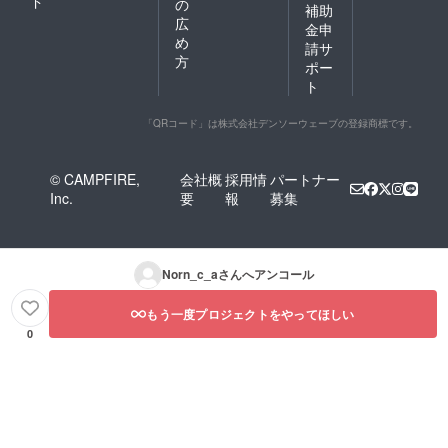
ド
の
補助
広
金申
め
請サ
方
ポー
ト
「QRコード」は株式会社デンソーウェーブの登録商標です。
© CAMPFIRE,
会社概
採用情
パートナー
Inc.
要
報
募集
Norn_c_a
さんへアンコール
もう一度プロジェクトをやってほしい
0