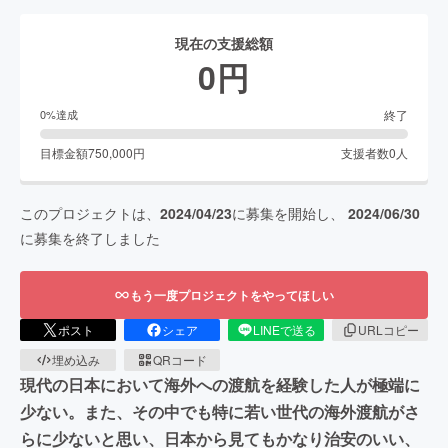
現在の支援総額
0
円
終了
0
%達成
目標金額
750,000
円
支援者数
0
人
このプロジェクトは、
2024/04/23
に募集を開始し、
2024/06/30
に募集を終了しました
もう一度プロジェクトをやってほしい
ポスト
シェア
LINEで送る
URLコピー
埋め込み
QRコード
現代の日本において海外への渡航を経験した人が極端に
少ない。また、その中でも特に若い世代の海外渡航がさ
らに少ないと思い、日本から見てもかなり治安のいい、