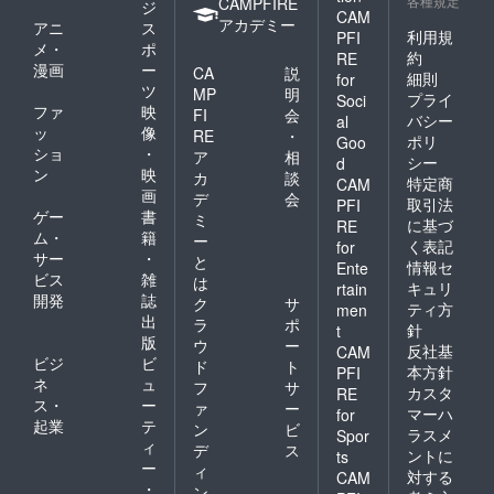
各種規定
CAMPFIRE
ジ
CAM
アカデミー
アニ
ス
利用規
PFI
メ・
ポ
約
RE
漫画
ー
CA
説
細則
for
ツ
MP
明
プライ
Soci
ファ
映
FI
会
バシー
al
ッ
像
RE
・
ポリ
Goo
ショ
・
ア
相
シー
d
ン
映
カ
談
特定商
CAM
画
デ
会
取引法
PFI
ゲー
書
ミ
に基づ
RE
ム・
籍
ー
く表記
for
サー
・
と
情報セ
Ente
ビス
雑
は
キュリ
rtain
開発
誌
ク
サ
ティ方
men
出
ラ
ポ
針
t
版
ウ
ー
反社基
CAM
ビジ
ビ
ド
ト
本方針
PFI
ネ
ュ
フ
サ
カスタ
RE
ス・
ー
ァ
ー
マーハ
for
起業
テ
ン
ビ
ラスメ
Spor
ィ
デ
ス
ントに
ts
ー
ィ
対する
CAM
・
ン