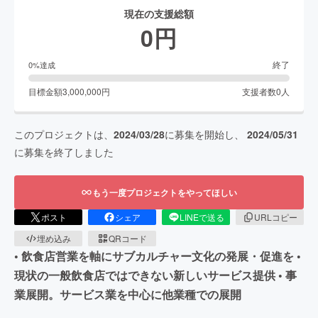
現在の支援総額
0
円
終了
0
%達成
目標金額
3,000,000
円
支援者数
0
人
このプロジェクトは、
2024/03/28
に募集を開始し、
2024/05/31
に募集を終了しました
もう一度プロジェクトをやってほしい
ポスト
シェア
LINEで送る
URLコピー
埋め込み
QRコード
• 飲食店営業を軸にサブカルチャー文化の発展・促進を •
現状の一般飲食店ではできない新しいサービス提供 • 事
業展開。サービス業を中心に他業種での展開