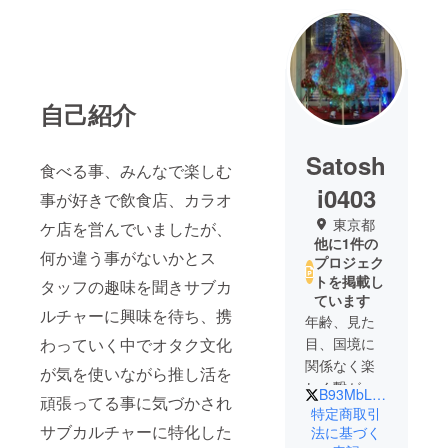
自己紹介
Satosh
食べる事、みんなで楽しむ
i0403
事が好きで飲食店、カラオ
東京都
ケ店を営んでいましたが、
他に1件の
何か違う事がないかとス
プロジェク
トを掲載し
タッフの趣味を聞きサブカ
ています
ルチャーに興味を待ち、携
年齢、見た
わっていく中でオタク文化
目、国境に
関係なく楽
が気を使いながら推し活を
しく繋がれ
B93MbLrYGSTuJhR
頑張ってる事に気づかされ
る事が幸
特定商取引
サブカルチャーに特化した
せ！
法に基づく