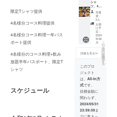
シャ
ツ、4名
様分
限定Tシャツ提供
支援
コース
者：
料理+飲
0人
4名様分コース料理提供
み放題
お届
半年パ
け予
スポー
定：
4名様分コース料理一年パス
ト提供
2024
年08
ポート提供
こ
月
の
リ
タ
ー
ン
詳細を見る
4名様分のコース料理+飲み
を
選
択
放題半年パスポート、限定T
す
る
このプロ
シャツ
ジェクト
は、
All-In方
式
です。
スケジュール
目標金額に
関わらず、
2024/05/31
23:59:59
ま
でに集まっ