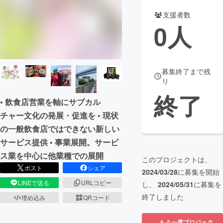
支援者数
まちづくり・地域活性化
0
人
CAMPFIRE for Social Good
CAMPFIRE Creation
CAMPFIREふるさと納税
machi-ya
コミュニティ
募集終了まで残
り
終了
• 飲食店営業を軸にサブカル
チャー文化の発展・促進を • 現状
の一般飲食店ではできない新しい
サービス提供 • 事業展開。サービ
ス業を中心に他業種での展開
このプロジェクトは、
ポスト
シェア
2024/03/28
に募集を開始
LINEで送る
URLコピー
し、
2024/05/31
に募集を
終了しました
埋め込み
QRコード
もう一度プロジェク