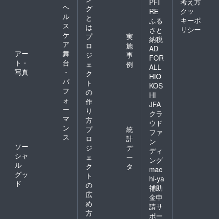
考え方
PFI
ヘ
グ
クッ
RE
ル
と
キーポ
ふる
ス
は
リシー
さと
ケ
プ
実
納税
ア
ロ
施
AD
アー
舞
ジ
事
FOR
ト・
台
ェ
例
ALL
写真
・
ク
HIO
パ
ト
KOS
フ
の
HI
ォ
作
JFA
ー
り
クラ
マ
方
ウド
ン
プ
統
ファ
ス
ロ
計
ン
ソー
ジ
デ
ディ
シャ
ェ
ー
ング
ル
ク
タ
mac
グッ
ト
hi-ya
ド
の
補助
広
金申
め
請サ
方
ポー