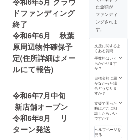
令和6年5月 クラウ
た金額が
ドファンディング
ファンディ
ングされま
終了
す。
令和6年6月 秋葉
原周辺物件確保予
支援に関するよ
くある質問
定(住所詳細はメー
手数料はいく
らかかります
ルにて報告)
か？
目標金額に届
かなかった場
合どうなりま
令和6年7月中旬
すか？
支援で困った
新店舗オープン
時はどこに相
談したらいい
令和6年8月 リ
ですか？
ターン発送
ヘルプページを
見る