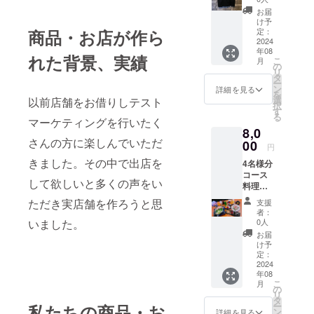
お届
け予
商品・お店が作ら
定：
2024
年08
れた背景、実績
こ
月
の
リ
タ
ー
ン
詳細を見る
を
選
以前店舗をお借りしテスト
択
す
る
マーケティングを行いたく
8,0
さんの方に楽しんでいただ
00
円
きました。その中で出店を
4名様分
コース
して欲しいと多くの声をい
料理提
供
ただき実店舗を作ろうと思
支援
者：
いました。
0人
お届
け予
定：
2024
年08
こ
月
の
リ
タ
ー
私たちの商品・お
ン
詳細を見る