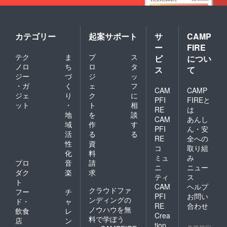
カテゴリー
起案サポート
サ
CAMP
ー
FIRE
テク
ま
プ
ス
ビ
につい
ノロ
ち
ロ
タ
ス
て
ジー
づ
ジ
ッ
・ガ
く
ェ
フ
CAM
CAMP
ジェ
り
ク
に
PFI
FIREと
ット
・
ト
相
RE
は
地
を
談
CAM
あんし
域
作
す
PFI
ん・安
活
る
る
RE
全への
性
資
コ
取り組
化
料
ミュ
み
プロ
音
請
ニ
ニュー
ダク
楽
求
ティ
ス
ト
CAM
ヘルプ
クラウドファ
フー
チ
PFI
お問い
ンディングの
ド・
ャ
RE
合わせ
ノウハウを無
飲食
レ
Crea
料で学ぼう
店
ン
tion