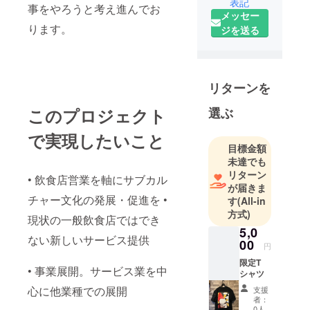
表記
音楽好き、
事をやろうと考え進んでお
メッセー
歴史好き、
ります。
ジを送る
絶賛サブカ
ルチャーに
のめり込ん
リターンを
このプロジェクト
選ぶ
で実現したいこと
目標金額
未達でも
リターン
• 飲食店営業を軸にサブカル
が届きま
チャー文化の発展・促進を •
す
(All-in
方式)
現状の一般飲食店ではでき
5,0
ない新しいサービス提供
00
円
限定T
• 事業展開。サービス業を中
シャツ
心に他業種での展開
支援
者：
0人