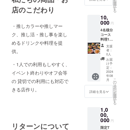
を
選
択
店のこだわり
す
る
10,
000
円
・推しカラーや推しマー
4名様分
ク、推し活・推し事を楽し
コース
料理1年
めるドリンクや料理を提
間パス
支援
ポート
者：
供。
提供
0人
お届
・1人での利用もしやすく、
け予
定：
2024
イベント終わりやオフ会等
年08
こ
月
の 貸切での利用にも対応で
の
リ
タ
きる店作り。
ー
ン
詳細を見る
を
選
択
す
る
1,0
00,
000
円
リターンについて
限定T