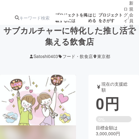
新
ロ
規
グ
会
プロジェクトを掲
はじ
プロジェクト
/
載するには
める
をさがす
イ
員
ン
登
サブカルチャーに特化した推し活で
録
集える飲食店
人気のプロ
注目のリ
注目の新着プロ
募集終了が近いプ
もうすぐ公開
Satoshi0403
フード・飲食店
東京都
ジェクト
ターン
ジェクト
ロジェクト
されます
アート・写真
音楽
現在の支援総
額
0
円
テクノロジー・ガジェット
ゲーム・サ
映像・映画
書籍・雑誌
0%
目標金額は
3,000,000円
ビジネス・起業
チャレンジ