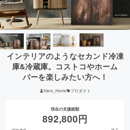
インテリアのようなセカンド冷凍
庫&冷蔵庫。コストコやホーム
バーを楽しみたい方へ！
Hanx_Home
プロダクト
現在の支援総額
892,800
円
終了
297
%達成