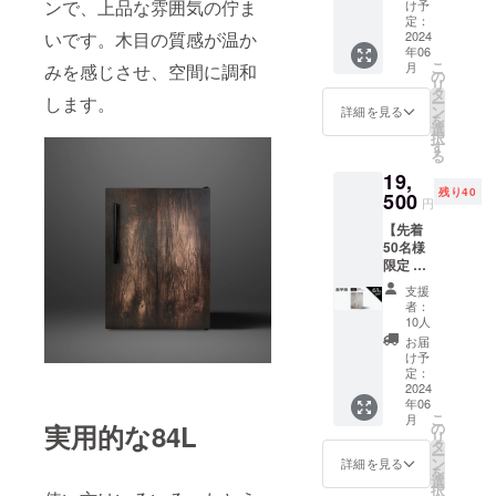
価格：
ンで、上品な雰囲気の佇ま
け予
19,500
定：
円（税
2024
いです。木目の質感が温か
年06
込） 一
こ
月
みを感じさせ、空間に調和
般販売
の
リ
予定価
タ
します。
ー
格：
ン
詳細を見る
を
49,800
選
択
円（税
す
る
込） 全
19,
国配送
残り40
料無料
500
円
送付物
【先着
＊冷凍
50名様
庫
限定 超
84L（ダ
早割
ーク
支援
61%OF
ウッ
者：
F】 先
ド）1台
10人
行割引
お届
価格：
け予
19,500
定：
円（税
2024
年06
込） 一
こ
月
般販売
の
実用的な84L
リ
予定価
タ
ー
格：
ン
詳細を見る
を
49,800
選
択
円（税