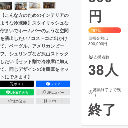
円
まちづくり・地域活性化
【こんな方のためのインテリアの
ような冷凍庫】スタイリッシュな
CAMPFIRE for Social Good
CAMPFIRE Creation
佇まいでホームバーのような空間
297%
CAMPFIREふるさと納税
machi-ya
コミュニティ
を演出したい / コストコに出かけ
目標金額は
300,000円
て、ベーグル、アメリカンビー
フ、シュリンプなど沢山ストック
支援者数
したい【セット割で冷凍庫に加え
38
人
て、同じデザインの冷蔵庫をセッ
トにできます】
ポスト
シェア
募集終了まで残
LINEで送る
URLコピー
り
埋め込み
QRコード
終了