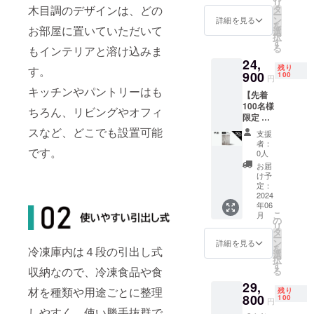
リ
予定価
タ
木目調のデザインは、どの
ー
格：
ン
詳細を見る
を
49,800
お部屋に置いていただいて
選
択
円（税
す
る
もインテリアと溶け込みま
込） 全
24,
国配送
残り
す。
料無料
900
100
円
送付物
キッチンやパントリーはも
【先着
＊冷凍
100名様
庫
ちろん、リビングやオフィ
限定 早
84L（ダ
割
ーク
スなど、どこでも設置可能
支援
50%OF
ウッ
者：
F】 先
です。
ド）1台
0人
行割引
お届
価格：
け予
24,900
定：
円（税
2024
年06
込） 一
こ
月
般販売
の
リ
予定価
タ
ー
格：
ン
詳細を見る
を
冷凍庫内は４段の引出し式
49,800
選
択
円（税
す
収納なので、冷凍食品や食
る
込） 全
29,
国配送
材を種類や用途ごとに整理
残り
料無料
800
100
円
送付物
しやすく、使い勝手抜群で