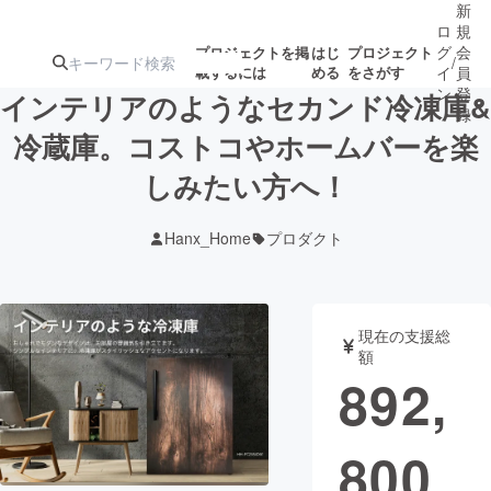
新
ロ
規
グ
会
プロジェクトを掲
はじ
プロジェクト
/
載するには
める
をさがす
イ
員
ン
登
インテリアのようなセカンド冷凍庫&
録
冷蔵庫。コストコやホームバーを楽
しみたい方へ！
人気のプロ
注目のリ
注目の新着プロ
募集終了が近いプ
もうすぐ公開
ジェクト
ターン
ジェクト
ロジェクト
されます
Hanx_Home
プロダクト
アート・写真
音楽
現在の支援総
テクノロジー・ガジェット
ゲーム・サ
額
892,
映像・映画
書籍・雑誌
800
ビジネス・起業
チャレンジ