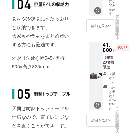
29,800
定：
円（税
2024
年06
込） 一
こ
月
般販売
の
食材や冷凍食品をたっぷり
リ
予定価
タ
ー
格：
ン
詳細を見る
と収納できます。
を
45,800
選
択
円（税
す
大家族や食材をまとめ買い
る
込） 全
41,
国配送
する方にも最適です。
残り17
料無料
800
円
送付物
外形寸法(約) 幅545×奥行
【先着
＊冷蔵
20名様
庫
605×高さ825(mm)
限定 冷
122L（
凍庫＆
グレー
支援
冷蔵庫
ウッ
者：
セット
ド）1台
3人
割
お届
56%OF
け予
F】 先
定：
行割引
2024
年06
価格：
天面は耐熱トップテーブル
こ
月
41,800
の
リ
円（税
タ
仕様なので、電子レンジな
ー
込） 一
ン
詳細を見る
を
般販売
選
どを置くことができます。
択
予定価
す
る