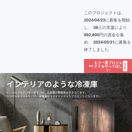
このプロジェクトは、
2024/04/23
に募集を開始
し、
38
人の支援により
892,800
円の資金を集
め、
2024/05/31
に募集を
終了しました
もう一度プロジェ
3
クトをやってほし
6
い