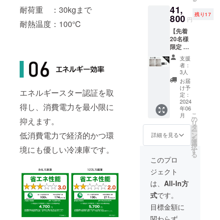
格：
41,
95,600
耐荷重 ：30kgまで
残り17
円（税
800
円
耐熱温度：100℃
込） 全
【先着
国配送
20名様
料無料
限定 冷
送付物
凍庫＆
＊冷凍
支援
冷蔵庫
庫
者：
セット
84L（ダ
3人
割
ーク
お届
56%OF
ウッ
け予
エネルギースター認証を取
F】 先
ド）１
定：
行割引
2024
台、冷
得し、消費電力を最小限に
年06
価格：
蔵庫
こ
月
41,800
122L（
の
抑えます。
リ
円（税
ダーク
タ
ー
込） 一
ウッ
低消費電力で経済的かつ環
ン
詳細を見る
を
般販売
ド）１
選
択
境にも優しい冷凍庫です。
予定価
台
す
る
格：
このプロ
95,600
ジェクト
円（税
込） 全
は、
All-In方
国配送
式
です。
料無料
送付物
目標金額に
＊冷凍
関わらず、
庫