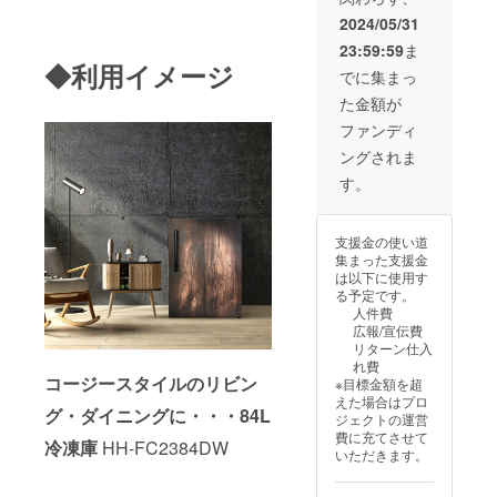
84L（グ
2024/05/31
レー
23:59:59
ま
ウッ
◆利用イメージ
ド）１
でに集まっ
台、冷
た金額が
蔵庫
122L（
ファンディ
グレー
ングされま
ウッ
ド）１
す。
台
支援金の使い道
集まった支援金
は以下に使用す
る予定です。
人件費
広報/宣伝費
リターン仕入
れ費
コージースタイルのリビン
※目標金額を超
えた場合はプロ
グ・ダイニングに・・・84L
ジェクトの運営
費に充てさせて
冷凍庫
HH-FC2384DW
いただきます。