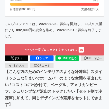
目標金額
300,000
円
支援者数
38
人
このプロジェクトは、
2024/04/23
に募集を開始し、
38
人の支援
により
892,800
円の資金を集め、
2024/05/31
に募集を終了しま
した
もう一度プロジェクトをやってほしい
36
ポスト
シェア
LINEで送る
URLコピー
埋め込み
QRコード
【こんな方のためのインテリアのような冷凍庫】スタイ
リッシュな佇まいでホームバーのような空間を演出した
い / コストコに出かけて、ベーグル、アメリカンビー
フ、シュリンプなど沢山ストックしたい【セット割で冷
凍庫に加えて、同じデザインの冷蔵庫をセットにできま
す】