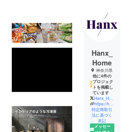
Hanx_
Home
神奈川県
他に4件の
プロジェク
トを掲載し
ています
Hanx_Home
https://hanx.jp
特定商取引
法に基づく
表記
メッセー