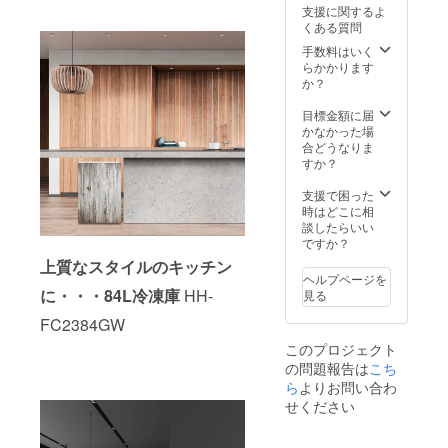
支援に関するよ
くある質問
手数料はいく
らかかります
か？
目標金額に届
かなかった場
合どうなりま
すか？
支援で困った
時はどこに相
談したらいい
ですか？
上質なスタイルのキッチン
ヘルプページを
に・・・84L冷凍庫
HH-
見る
FC2384GW
このプロジェクト
の問題報告は
こち
ら
よりお問い合わ
せください