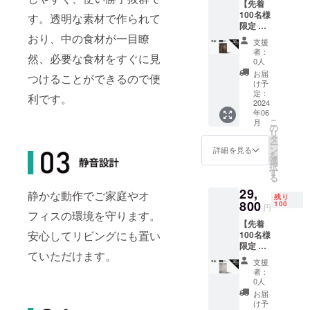
【先着
＊冷凍
100名様
庫
す。透明な素材で作られて
限定 早
84L（グ
割
おり、中の食材が一目瞭
レー
支援
35%OF
ウッ
者：
然、必要な食材をすぐに見
F】 先
ド）1台
0人
行割引
お届
つけることができるので便
価格：
け予
29,800
定：
利です。
円（税
2024
年06
込） 一
こ
月
般販売
の
リ
予定価
タ
ー
格：
ン
詳細を見る
を
45,800
選
択
円（税
す
る
込） 全
29,
国配送
静かな動作でご家庭やオ
残り
料無料
800
100
円
送付物
フィスの環境を守ります。
【先着
＊冷蔵
安心してリビングにも置い
100名様
庫
限定 早
122L（
ていただけます。
割
ダーク
支援
35%OF
ウッ
者：
F】 先
ド）1台
0人
行割引
お届
価格：
け予