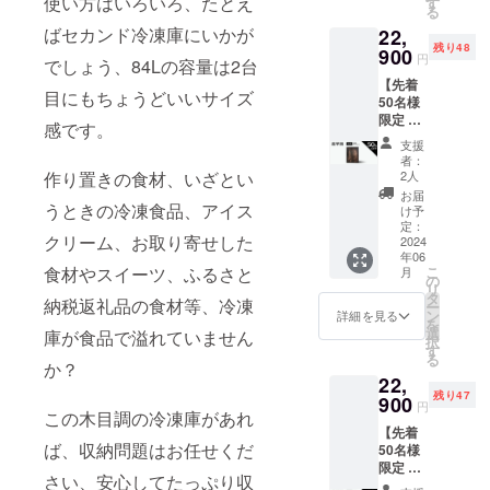
使い方はいろいろ、たとえ
す
る
込） 全
ばセカンド冷凍庫にいかが
22,
国配送
残り48
料無料
900
円
でしょう、84Lの容量は2台
送付物
【先着
＊冷凍
目にもちょうどいいサイズ
50名様
庫
限定 超
84L（グ
感です。
早割
レー
支援
50%OF
ウッ
者：
F】 先
ド）1台
2人
作り置きの食材、いざとい
行割引
お届
価格：
うときの冷凍食品、アイス
け予
22,900
定：
クリーム、お取り寄せした
円（税
2024
年06
込） 一
こ
食材やスイーツ、ふるさと
月
般販売
の
リ
予定価
タ
納税返礼品の食材等、冷凍
ー
格：
ン
詳細を見る
を
45,800
選
庫が食品で溢れていません
択
円（税
す
る
込） 全
か？
22,
国配送
残り47
料無料
900
円
この木目調の冷凍庫があれ
送付物
【先着
＊冷蔵
ば、収納問題はお任せくだ
50名様
庫
限定 超
122L（
さい、安心してたっぷり収
早割
ダーク