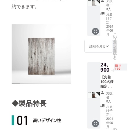
支援
50%OF
ウッ
者：
納できます。
F】 先
ド）1台
3人
行割引
お届
価格：
け予
22,900
定：
円（税
2024
年06
込） 一
こ
月
般販売
の
リ
予定価
タ
ー
格：
ン
詳細を見る
を
45,800
選
択
円（税
す
る
込） 全
24,
国配送
残り
料無料
900
100
円
送付物
【先着
＊冷蔵
100名様
庫
限定 早
122L（
割
グレー
支援
50%OF
ウッ
者：
F】 先
ド）1台
◆製品特長
0人
行割引
お届
価格：
け予
24,900
定：
円（税
2024
年06
込） 一
こ
月
般販売
の