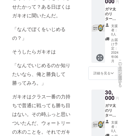
000
円
品サイ
ていきま
せたかって？ある日ぼくは
ガマ太
ズ：
す。
のリ
257mm
ガキオに聞いたんだ。
ターン
×364m
④ 個人
m B4サ
支援
スポン
「なんでぼくをいじめる
イズ ※
者：
サー
商品サ
0人
の？」
権：
イズに
お届
Charac
つきま
け予
terBox(
しては
定：
そうしたらガキオは
キャラ
2024
大きさ
年06
クター
の増減
こ
月
ボック
がある
の
「なんでいじめるのか知り
リ
ス)の
場合が
タ
ー
ホーム
ござい
ン
詳細を見る
たいなら、俺と勝負して
を
ページ
ます。
選
択
に個人
勝ってみろ。」
予めご
す
る
名をガ
了承く
30,
マ太ス
ださ
ガキオはクラス一番の力持
ポン
000
い。
円
サーと
ちで普通に戦っても勝ち目
ガマ太
して掲
のリ
載 / 掲
はない。その時ふっと思い
ターン
載方
⑤ 法人
法：個
ついたんだ、ウォートリー
支援
スポン
人名は
者：
サー
文字の
0人
の木のことを。それでガキ
権：
みとな
お届