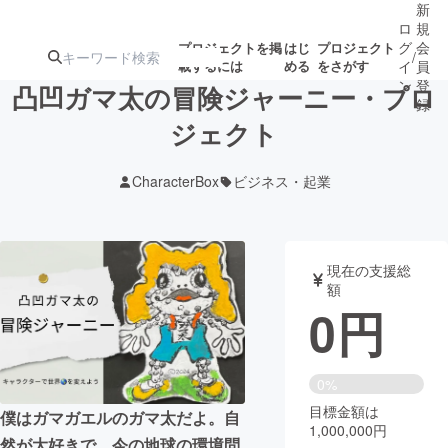
新
ロ
規
グ
会
プロジェクトを掲
はじ
プロジェクト
/
載するには
める
をさがす
イ
員
ン
登
凸凹ガマ太の冒険ジャーニー・プロ
録
ジェクト
人気のプロ
注目のリ
注目の新着プロ
募集終了が近いプ
もうすぐ公開
CharacterBox
ビジネス・起業
ジェクト
ターン
ジェクト
ロジェクト
されます
アート・写真
音楽
現在の支援総
額
0
円
テクノロジー・ガジェット
ゲーム・サ
映像・映画
書籍・雑誌
0%
目標金額は
僕はガマガエルのガマ太だよ。自
1,000,000円
ビジネス・起業
チャレンジ
然が大好きで、今の地球の環境問