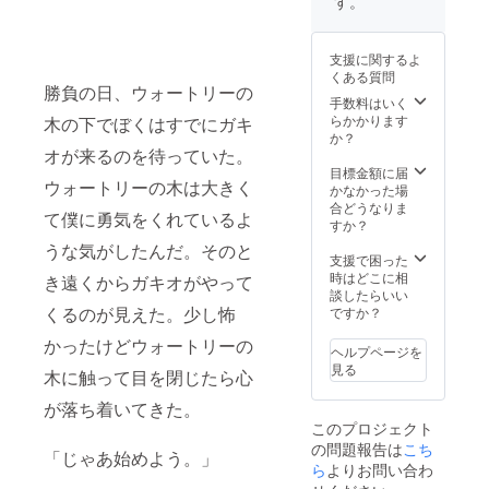
す。
2024年
も支援
6月〜
金の返
2024年
却は致
支援に関するよ
12月 ※
しかね
くある質問
スポン
ます。
勝負の日、ウォートリーの
サー掲
手数料はいく
載にあ
らかかります
木の下でぼくはすでにガキ
たり個
か？
人また
オが来るのを待っていた。
は法人
目標金額に届
ウォートリーの木は大きく
の事業
かなかった場
内容な
合どうなりま
て僕に勇気をくれているよ
ど考慮
すか？
の上掲
うな気がしたんだ。そのと
載をお
支援で困った
断りさ
時はどこに相
き遠くからガキオがやって
せて頂
談したらいい
く場合
くるのが見えた。少し怖
ですか？
もござ
かったけどウォートリーの
いま
ヘルプページを
す。予
見る
木に触って目を閉じたら心
めご了
承くだ
が落ち着いてきた。
さい。
このプロジェクト
尚その
の問題報告は
こち
場合で
「じゃあ始めよう。」
も支援
ら
よりお問い合わ
金の返