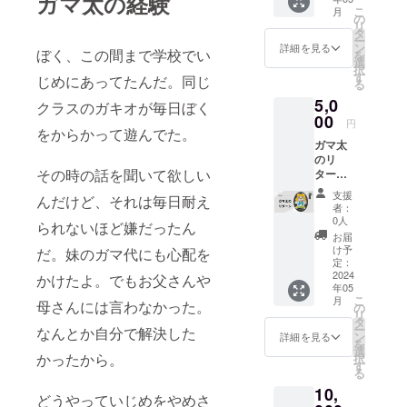
ガマ太の経験
ター一
立ち上げを
こ
月
條光成
の
行い、キャ
リ
のサイ
タ
ー
ラクター事
ン入
ン
詳細を見る
ぼく、この間まで学校でい
を
り） 商
選
業の運営を
択
品サイ
す
じめにあってたんだ。同じ
していま
る
ズ：
5,0
す。この度
257mm
クラスのガキオが毎日ぼく
×364m
00
は私どもの
円
m B4サ
をからかって遊んでた。
プロジェク
ガマ太
イズ ※
のリ
商品サ
トをご覧い
その時の話を聞いて欲しい
ターン
イズに
ただき誠に
③ 『ガ
つきま
支援
んだけど、それは毎日耐え
ありがとう
マ太、
しては
者：
ガマ
大きさ
0人
ございま
られないほど嫌だったん
代、ガ
の増減
お届
す。今後
キオ』
がある
け予
だ。妹のガマ代にも心配を
３人の
は、皆さん
場合が
定：
原画コ
2024
ござい
かけたよ。でもお父さんや
の支援と応
年05
ピー
ます。
こ
月
援を糧に
（アー
母さんには言わなかった。
予めご
の
リ
トディ
了承く
タ
キャラク
ー
なんとか自分で解決した
レク
ださ
ン
詳細を見る
ターで企業
を
ター一
い。
選
かったから。
択
をサポート
條光成
す
る
のサイ
する新たな
10,
ン入
どうやっていじめをやめさ
循環を創っ
り） 商