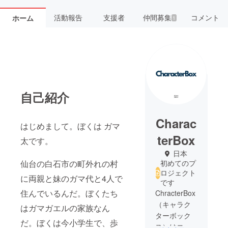
活動報告
支援者
仲間募集
コメント
ホーム
1
自己紹介
Charac
はじめまして。ぼくは ガマ
terBox
太です。
日本
仙台の白石市の町外れの村
初めてのプ
ロジェクト
に両親と妹のガマ代と4人で
です
住んでいるんだ。ぼくたち
ChracterBox
（キャラク
はガマガエルの家族なん
ターボック
だ。ぼくは今小学生で、歩
ス）はコン