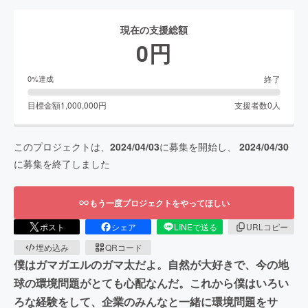
現在の支援総額
0
円
終了
0
%達成
目標金額
1,000,000
円
支援者数
0
人
このプロジェクトは、
2024/04/03
に募集を開始し、
2024/04/30
に募集を終了しました
もう一度プロジェクトをやってほしい
ポスト
シェア
LINEで送る
URLコピー
埋め込み
QRコード
僕はガマガエルのガマ太だよ。自然が大好きで、今の地
球の環境問題がとても心配なんだ。これから僕はいろい
ろな経験をして、企業のみんなと一緒に環境問題をサ