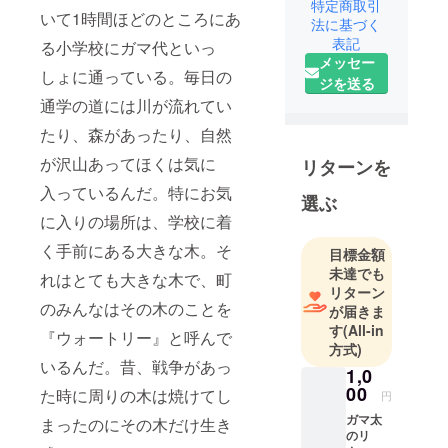
特定商取引
いて1時間ほどのところにあ
セプトキャ
法に基づく
ラクター
表記
る小学校にガマ代といっ
メッセー
サービスを
しょに通っている。毎日の
ジを送る
運営するた
通学の道には川が流れてい
めに2024年
に産声をあ
たり、森があったり、自然
げました。
が沢山あってほくは気に
リターンを
コンセプト
入っているんだ。特にお気
キャラク
選ぶ
ターとは、
に入りの場所は、学校に着
キャラク
く手前にある大きな木。そ
目標金額
ターに付随
未達でも
れはとても大きな木で、町
するコンセ
リターン
プトを世の
のみんなはその木のことを
が届きま
中に発信し
す
(All-in
『ウォートリー』と呼んで
方式)
ていくこと
いるんだ。昔、戦争があっ
ができる
1,0
00
キャラク
た時に周りの木は焼けてし
円
ターのこと
ガマ太
まったのにその木だけ生き
のリ
です。ガマ