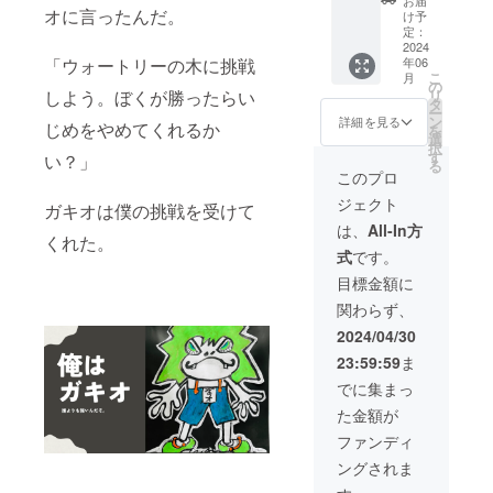
キャラ
オに言ったんだ。
ります
け予
クター
期間：
定：
ボック
2024
2024年
年06
「ウォートリーの木に挑戦
スの
6月〜
こ
月
ホーム
2024年
の
リ
しよう。ぼくが勝ったらい
ページ
12月 ※
タ
ー
に法人
スポン
ン
詳細を見る
じめをやめてくれるか
を
名とリ
サー掲
選
択
ンクを
載にあ
す
い？」
る
ガマ太
たり個
このプロ
スポン
人また
ジェクト
サーと
は法人
ガキオは僕の挑戦を受けて
して掲
の事業
は、
All-In方
くれた。
載 / 掲
内容な
式
です。
載方
ど考慮
法：法
の上掲
目標金額に
人名
載をお
関わらず、
（文字
断りさ
のみ）
せて頂
2024/04/30
または
く場合
23:59:59
ま
法人の
もござ
ロゴ/ 企
いま
でに集まっ
業HPの
す。予
た金額が
リンク
めご了
を添付
承くだ
ファンディ
しま
さい。
ングされま
す 期
尚その
間：
場合で