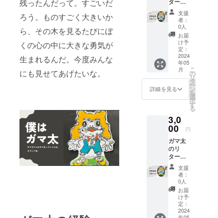
ターン
残ったんだって。すごいだ
太は弊社の
① とり
支援
ろう。ものすごく大きいか
メインキャ
あえず
者：
支援！
ラクターと
0人
ら、その木を見るたびにぼ
ガマ太
お届
して様々な
からの
け予
くの心の中に大きな勇気が
コンセプト
お礼
定：
メー
2024
生まれるんだ。今度みんな
（課題）と
年05
ル。
こ
共にこれか
月
にも見せてあげたいな。
の
リ
ら世の中に
タ
ー
ン
詳細を見る
飛び出して
を
選
択
いきます。
す
る
私は
3,0
CharacterBo
00
円
x（キャラク
ガマ太
ターボック
のリ
ス）の代表
ターン
② 『ガ
の一條靖子
支援
マ代』
者：
です。アー
の原画
0人
トディレク
コピー
お届
（アー
け予
ターの一條
トディ
定：
光成と共に
レク
2024
年05