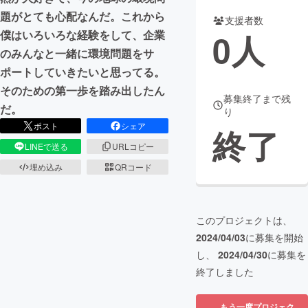
題がとても心配なんだ。これから
支援者数
まちづくり・地域活性化
0
人
僕はいろいろな経験をして、企業
のみんなと一緒に環境問題をサ
CAMPFIRE for Social Good
CAMPFIRE Creation
ポートしていきたいと思ってる。
CAMPFIREふるさと納税
machi-ya
コミュニティ
そのための第一歩を踏み出したん
募集終了まで残
だ。
り
ポスト
シェア
終了
LINEで送る
URLコピー
埋め込み
QRコード
このプロジェクトは、
2024/04/03
に募集を開始
し、
2024/04/30
に募集を
終了しました
もう一度プロジェク