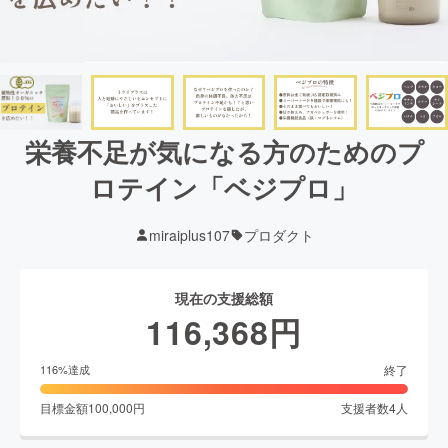
栄養不足が気になる方のためのプ
ロテイン「ベジプロ」
miraiplus107
プロダクト
現在の支援総額
116,368
円
終了
116
%達成
目標金額
100,000
円
支援者数
4
人