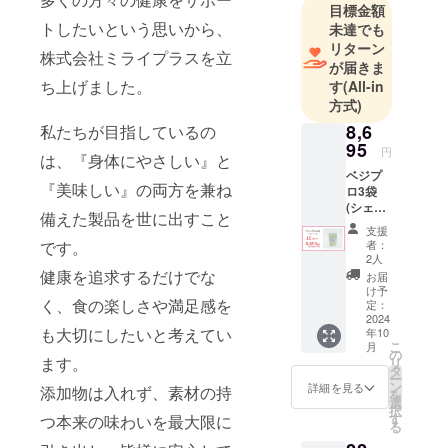
目標金額
トしたいという思いから、
未達でも
リターン
株式会社ミライプラスを立
が届きま
ち上げました。
す
(All-in
方式)
8,6
私たちが目指しているの
95
円
は、『身体にやさしい』と
ベジプ
『美味しい』の両方を兼ね
ロ3袋
(シェイ
備えた製品を世に出すこと
カー付)
支援
200g×3
者：
です。
個 1袋
2人
10日分
健康を追求するだけでな
お届
です。
け予
販売予
く、食の楽しさや満足感を
定：
定価格
2024
も大切にしたいと考えてい
年10
10,230
こ
月
円が
の
ます。
リ
15%オ
タ
ー
フの
ン
詳細を見る
添加物は入れず、素材の持
を
8,695円
選
択
で購入
す
つ本来の味わいを最大限に
る
出来ま
す。