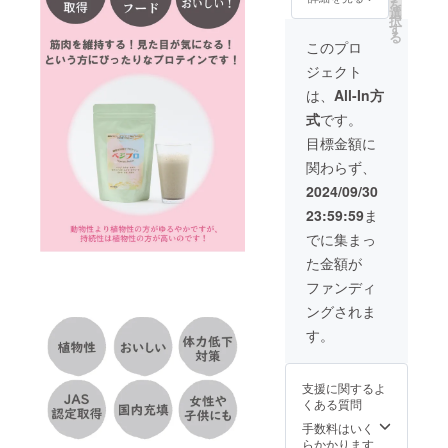
を
円で購
選
択
入出来
す
る
ま
このプロ
す。
ジェクト
販売予
定価格
は、
All-In方
式
です。
目標金額に
関わらず、
2024/09/30
23:59:59
ま
でに集まっ
た金額が
ファンディ
ングされま
す。
支援に関するよ
くある質問
手数料はいく
らかかります