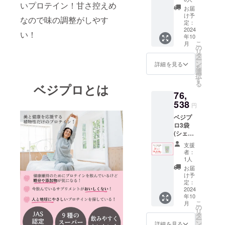
いプロテイン！甘さ控えめ
8個 1袋
お届
10日分
け予
なので味の調整がしやす
です。
定：
販売予
2024
い！
年10
定価格
こ
月
55,330
の
リ
円が
タ
ー
25%オ
ン
詳細を見る
を
フの
選
択
41,497
す
る
ベジプロとは
円で購
76,
入出来
ま
538
円
す。
ベジプ
ロ3袋
(シェイ
カー3個
支援
付)
者：
200g×3
1人
6個 1袋
お届
10日分
け予
です。
定：
109,340
2024
年10
円が
こ
月
30%オ
の
リ
フの
タ
ー
76,538
ン
詳細を見る