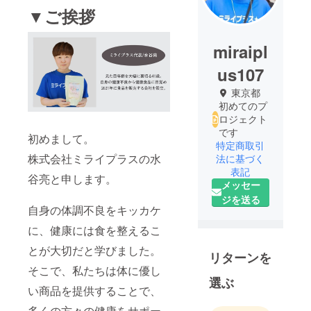
▼ご挨拶
miraipl
us107
東京都
初めてのプ
ロジェクト
です
初めまして。
特定商取引
株式会社ミライプラスの水
法に基づく
表記
谷亮と申します。
メッセー
ジを送る
自身の体調不良をキッカケ
に、健康には食を整えるこ
とが大切だと学びました。
リターンを
そこで、私たちは体に優し
選ぶ
い商品を提供することで、
多くの方々の健康をサポー