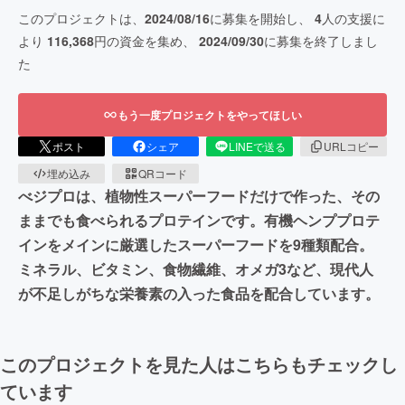
このプロジェクトは、
2024/08/16
に募集を開始し、
4
人の支援に
より
116,368
円の資金を集め、
2024/09/30
に募集を終了しまし
た
もう一度プロジェクトをやってほしい
ポスト
シェア
LINEで送る
URLコピー
埋め込み
QRコード
べジプロは、植物性スーパーフードだけで作った、その
ままでも食べられるプロテインです。有機ヘンププロテ
インをメインに厳選したスーパーフードを9種類配合。
ミネラル、ビタミン、食物繊維、オメガ3など、現代人
が不足しがちな栄養素の入った食品を配合しています。
このプロジェクトを見た人はこちらもチェックし
ています