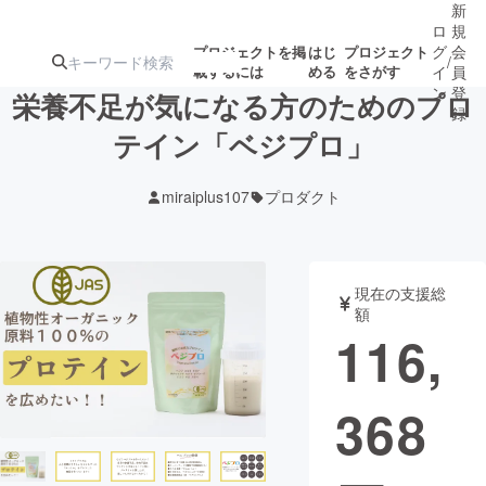
新
ロ
規
グ
会
プロジェクトを掲
はじ
プロジェクト
/
載するには
める
をさがす
イ
員
ン
登
栄養不足が気になる方のためのプロ
録
テイン「ベジプロ」
人気のプロ
注目のリ
注目の新着プロ
募集終了が近いプ
もうすぐ公開
miraiplus107
プロダクト
ジェクト
ターン
ジェクト
ロジェクト
されます
アート・写真
音楽
現在の支援総
額
116,
テクノロジー・ガジェット
ゲーム・サ
368
映像・映画
書籍・雑誌
ビジネス・起業
チャレンジ