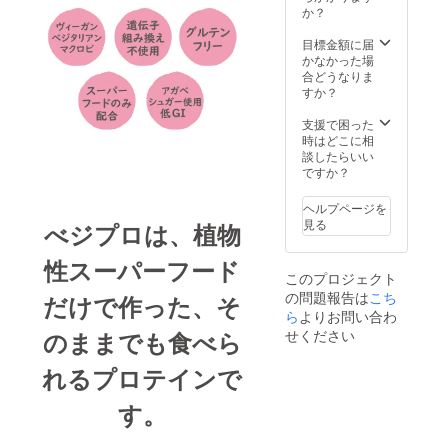
か？
目標金額に届
かなかった場
合どうなりま
すか？
支援で困った
時はどこに相
談したらいい
ですか？
ヘルプページを
見る
べジプロは、植物
性スーパーフード
このプロジェクト
の問題報告は
こち
だけで作った、そ
ら
よりお問い合わ
のままでも食べら
せください
れるプロテインで
す。