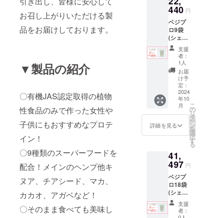
22,
引き出し、皆様に安心して
440
円
お召し上がりいただける製
ベジプ
品をお届けしております。
ロ9袋
(シェイ
カー付)
支援
200g×9
者：
個 1袋
1人
▼製品の紹介
10日分
お届
です。
け予
販売予
定：
定価格
2024
〇有機JAS認定取得の植物
年10
28,050
こ
月
円が
の
性食品のみで作った女性や
リ
20%オ
タ
ー
フの
子供にもおすすめなプロテ
ン
詳細を見る
を
22,440
選
択
イン！
円で購
す
る
入出来
〇9種類のスーパーフードを
41,
ま
す。
497
円
配合！メインのヘンプ他キ
ベジプ
ヌア、チアシード、マカ、
ロ18袋
(シェイ
カカオ、アガベなど！
カー2つ
支援
付)
〇そのまま食べても美味し
者：
200g×1
0人