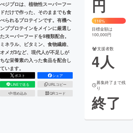
円
べジプロは、植物性スーパーフー
まちづくり・地域活性化
ドだけで作った、そのままでも食
べられるプロテインです。有機ヘ
116%
ンププロテインをメインに厳選し
目標金額は
CAMPFIRE for Social Good
CAMPFIRE Creation
100,000円
たスーパーフードを9種類配合。
CAMPFIREふるさと納税
machi-ya
コミュニティ
ミネラル、ビタミン、食物繊維、
支援者数
オメガ3など、現代人が不足しが
4
人
ちな栄養素の入った食品を配合し
ています。
ポスト
シェア
募集終了まで残
LINEで送る
URLコピー
り
埋め込み
QRコード
終了