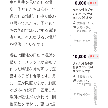
くりに、地
生き甲斐を見いだせる場
10,000
円
残り9
域、自治会
所、子どもたちは安心して
タオル付きプラ
との繋がり
ンB オリジナル
過ごせる場所。仕事が終わ
方。また来
タオル (タオルサ
所してくれ
イズ:30㎝×75㎝)
り帰って来たら、子どもた
支援者：11人
※このリターンは
る家庭への
お届け予定：
タオル付きプラ
ちの笑顔でほっとする保護
こ
2024年07月
フォロー、
の
ンA（5,000
リ
者たち。そんな明るい場所
タ
円）/C（30,000
高齢化によ
ー
ン
円）D（50,000
詳細を見る
を
るサービス
を提供したいです！
選
円）のリターン
択
の多様化。1
す
と同一の内容に
る
なります
つでも課題
現在は開催の日だけ場所を
10,000
円
残り19
クリアでき
借りて、スタッフが自宅で
タオルお食事券
るように
付きプラン ①オ
作った料理を持ち寄って運
日々勉強！
リジナルタオル
日々奮闘中
(タオルサイ
営する子ども食堂です。月
支援者：1人
ズ:30㎝×75㎝)
です！
お届け予定：
に一度が限度ですが、お腹
②お食事券 (お食
こ
2024年07月
の
事券3回分 有効
リ
が減るのは毎日。固定した
タ
期限:事業継続の
ー
ン
限り)
詳細を見る
を
場所の確保ができれば、開
選
択
す
催回数を増やし、更には居
る