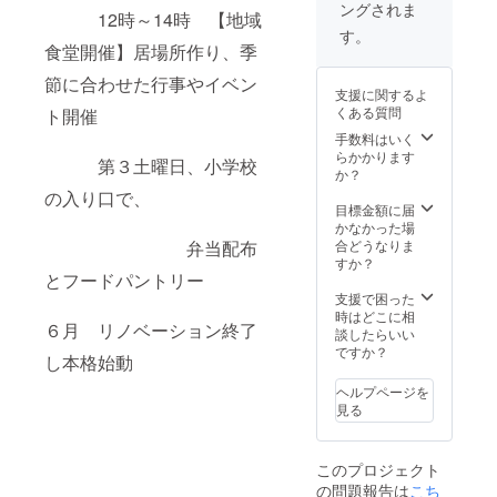
ングされま
12時～14時 【地域
す。
食堂開催】居場所作り、季
節に合わせた行事やイベン
支援に関するよ
くある質問
ト開催
手数料はいく
らかかります
第３土曜日、小学校
か？
の入り口で、
目標金額に届
かなかった場
弁当配布
合どうなりま
すか？
とフードパントリー
支援で困った
時はどこに相
６月 リノベーション終了
談したらいい
ですか？
し本格始動
ヘルプページを
見る
このプロジェクト
の問題報告は
こち