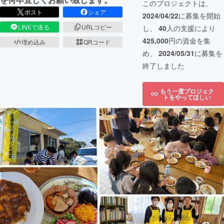
このプロジェクトは、
ポスト
シェア
2024/04/22
に募集を開始
LINEで送る
URLコピー
し、
40
人の支援により
425,000
円の資金を集
埋め込み
QRコード
め、
2024/05/31
に募集を
終了しました
もう一度プロジェク
トをやってほしい