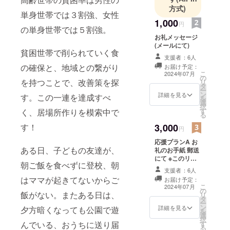
方式)
引き継いで
単身世帯では３割強、女性
もらえない
1,000
円
の単身世帯では５割強。
かとオ
お礼メッセージ
ファー。
(メールにて)
貧困世帯で削られていく食
元々、保育
支援者：6人
園の父母会
の確保と、地域との繋がり
お届け予定：
こ
2024年07月
会長や、PTA
の
を持つことで、改善策を探
リ
タ
総務、おや
ー
ン
詳細を見る
す。この一連を達成すべ
を
じの会会
選
択
長、ドッジ
す
く、居場所作りを模索中で
る
ボールの監
す！
3,000
円
督、自治会
応援プランA お
の子供会会
ある日、子どもの友達が、
礼のお手紙 郵送
長の活動を
にて ※このリ
朝ご飯を食べずに登校、朝
経て、関わ
ターンはお礼の
支援者：6人
お手紙B（5,000
れば関わる
はママが起きてないからご
お届け予定：
円）/C（10,000
こ
2024年07月
程、たくさ
の
円）のリターン
飯がない。またある日は、
リ
タ
と同一になりま
んの人に支
ー
ン
す。
詳細を見る
夕方暗くなっても公園で遊
を
えられ、助
選
択
けられ、安
んでいる、おうちに送り届
す
る