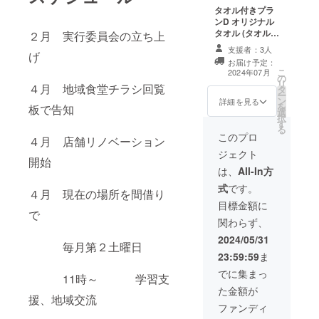
タオル付きプラ
ンD オリジナル
タオル (タオルサ
２月 実行委員会の立ち上
イズ 30㎝×75
支援者：3人
げ
㎝) ※このリター
お届け予定：
ンはタオル付き
こ
2024年07月
の
プランA（5,000
リ
４月 地域食堂チラシ回覧
タ
円）/B（10,000
ー
ン
円）C（30,000
詳細を見る
を
板で告知
選
円）のリターン
択
す
と同一の内容に
る
なります
このプロ
４月 店舗リノベーション
ジェクト
開始
は、
All-In方
式
です。
４月 現在の場所を間借り
目標金額に
で
関わらず、
2024/05/31
毎月第２土曜日
23:59:59
ま
でに集まっ
11時～ 学習支
た金額が
援、地域交流
ファンディ