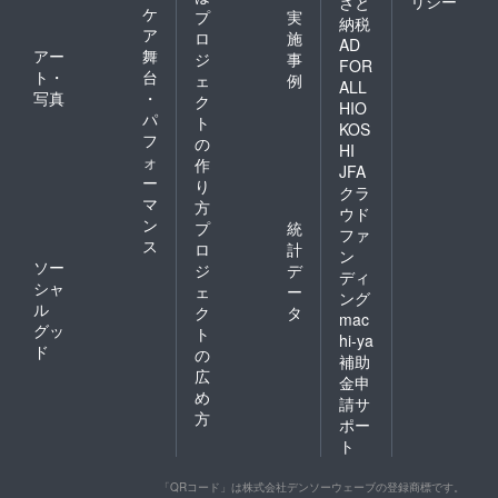
リシー
さと
ケ
プ
実
納税
ア
ロ
施
AD
アー
舞
ジ
事
FOR
ト・
台
ェ
例
ALL
写真
・
ク
HIO
パ
ト
KOS
フ
の
HI
ォ
作
JFA
ー
り
クラ
マ
方
ウド
ン
プ
統
ファ
ス
ロ
計
ン
ソー
ジ
デ
ディ
シャ
ェ
ー
ング
ル
ク
タ
mac
グッ
ト
hi-ya
ド
の
補助
広
金申
め
請サ
方
ポー
ト
「QRコード」は株式会社デンソーウェーブの登録商標です。