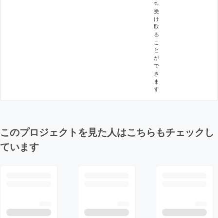
%
受
け
取
る
こ
と
が
で
き
ま
す
このプロジェクトを見た人はこちらもチェックし
ています