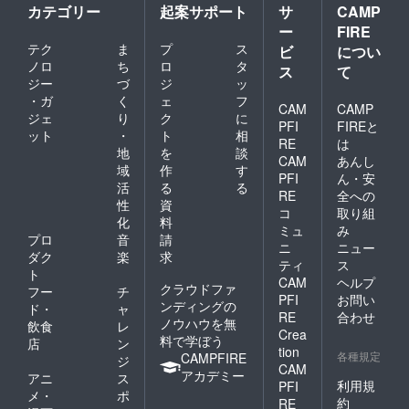
カテゴリー
起案サポート
サ
CAMP
ー
FIRE
テク
ま
プ
ス
ビ
につい
ノロ
ち
ロ
タ
ス
て
ジー
づ
ジ
ッ
・ガ
く
ェ
フ
CAM
CAMP
ジェ
り
ク
に
PFI
FIREと
ット
・
ト
相
RE
は
地
を
談
CAM
あんし
域
作
す
PFI
ん・安
活
る
る
RE
全への
性
資
コ
取り組
化
料
ミュ
み
プロ
音
請
ニ
ニュー
ダク
楽
求
ティ
ス
ト
CAM
ヘルプ
クラウドファ
フー
チ
PFI
お問い
ンディングの
ド・
ャ
RE
合わせ
ノウハウを無
飲食
レ
Crea
料で学ぼう
店
ン
tion
各種規定
CAMPFIRE
ジ
CAM
アカデミー
アニ
ス
利用規
PFI
メ・
ポ
約
RE