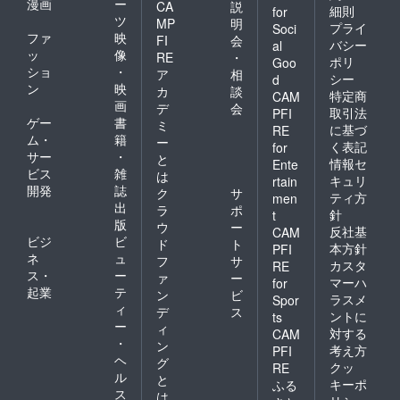
漫画
ー
CA
説
細則
for
ツ
MP
明
プライ
Soci
ファ
映
FI
会
バシー
al
ッ
像
RE
・
ポリ
Goo
ショ
・
ア
相
シー
d
ン
映
カ
談
特定商
CAM
画
デ
会
取引法
PFI
ゲー
書
ミ
に基づ
RE
ム・
籍
ー
く表記
for
サー
・
と
情報セ
Ente
ビス
雑
は
キュリ
rtain
開発
誌
ク
サ
ティ方
men
出
ラ
ポ
針
t
版
ウ
ー
反社基
CAM
ビジ
ビ
ド
ト
本方針
PFI
ネ
ュ
フ
サ
カスタ
RE
ス・
ー
ァ
ー
マーハ
for
起業
テ
ン
ビ
ラスメ
Spor
ィ
デ
ス
ントに
ts
ー
ィ
対する
CAM
・
ン
考え方
PFI
ヘ
グ
クッ
RE
ル
と
キーポ
ふる
ス
は