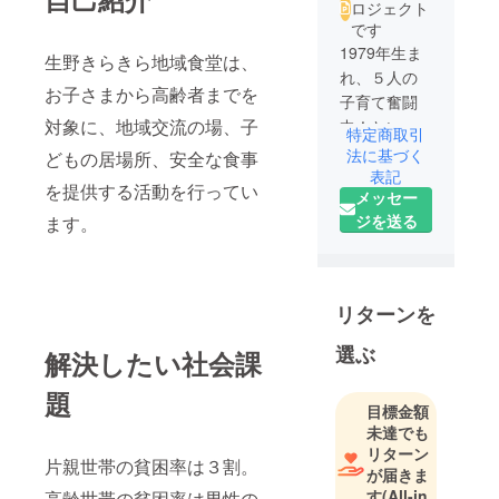
ロジェクト
です
1979年生ま
生野きらきら地域食堂は、
れ、５人の
お子さまから高齢者までを
子育て奮闘
対象に、地域交流の場、子
中！といっ
特定商取引
ても、長
法に基づく
どもの居場所、安全な食事
男、25才既
表記
を提供する活動を行ってい
メッセー
婚、(子３人)
ジを送る
ます。
長女、21才
大学生、高
校生１人に
中学生2人な
リターンを
ので、少し
子育ても一
選ぶ
解決したい社会課
段落。とい
うときに
題
目標金額
前々からお
未達でも
手伝いして
リターン
片親世帯の貧困率は３割。
いた子ども
が届きま
食堂から、
す
(All-in
高齢世帯の貧困率は男性の