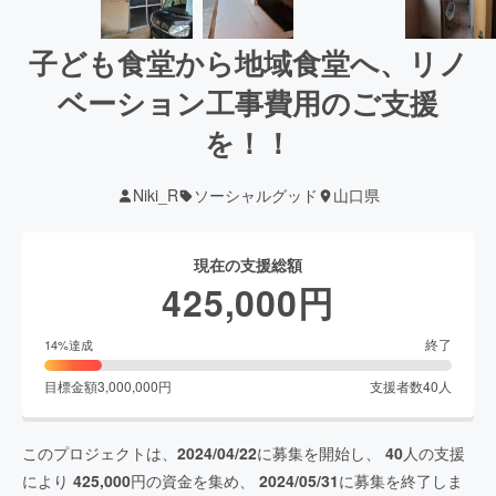
子ども食堂から地域食堂へ、リノ
ベーション工事費用のご支援
を！！
Niki_R
ソーシャルグッド
山口県
現在の支援総額
425,000
円
終了
14
%達成
目標金額
3,000,000
円
支援者数
40
人
このプロジェクトは、
2024/04/22
に募集を開始し、
40
人の支援
により
425,000
円の資金を集め、
2024/05/31
に募集を終了しま