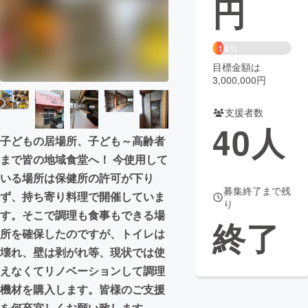
円
まちづくり・地域活性化
14%
目標金額は
CAMPFIRE for Social Good
CAMPFIRE Creation
3,000,000円
CAMPFIREふるさと納税
machi-ya
コミュニティ
支援者数
40
人
子どもの居場所、子ども～高齢者
まで皆の地域食堂へ！ 今使用して
いる場所は保健所の許可が下り
募集終了まで残
ず、持ち寄り料理で開催していま
り
す。そこで調理も食事もできる場
終了
所を確保したのですが、トイレは
壊れ、壁は剥がれ等、現状では使
えなくてリノベーションして調理
機材を購入します。皆様のご支援
を何卒宜しくお願い致します。