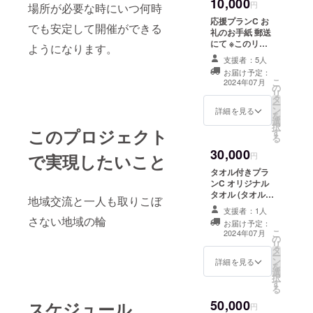
10,000
円
場所が必要な時にいつ何時
応援プランC お
でも安定して開催ができる
礼のお手紙 郵送
にて ※このリ
ようになります。
ターンはお礼の
支援者：5人
お手紙A（3,000
お届け予定：
円）/B（5,000
こ
2024年07月
の
円）のリターン
リ
タ
と同一になりま
ー
ン
す。
詳細を見る
を
選
択
このプロジェクト
す
る
30,000
で実現したいこと
円
タオル付きプラ
ンC オリジナル
タオル (タオルサ
地域交流と一人も取りこぼ
イズ 30㎝×75
支援者：1人
㎝) ※このリター
さない地域の輪
お届け予定：
ンはタオル付き
こ
2024年07月
の
プランA（5,000
リ
タ
円）/B（10,000
ー
ン
円)/D（50,000
詳細を見る
を
選
円）のリターン
択
す
と同一の内容に
る
なります
50,000
スケジュール
円