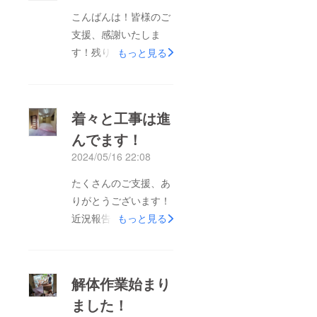
こんばんは！皆様のご
支援、感謝いたしま
す！残り時間が少なく
もっと見る
なりましたが、まだま
だ拡散、ご支援お待ち
しております！内装工
着々と工事は進
事も終わり、残りは厨
んでます！
房機器を据えるのみと
2024/05/16 22:08
なりました！７月から
運用できる目処が立
たくさんのご支援、あ
ち、一安心！月を重ね
りがとうございます！
る毎に、回数も増やし
近況報告です！解体作
もっと見る
て行けるよう算段中で
業も終り、あっという
す！皆様の熱いご声援
間に内装工事が始まり
お待ちしております！
ました。壁、床が仕上
解体作業始まり
がり７割方出来上がり
ました！
です！今日は壁紙を選