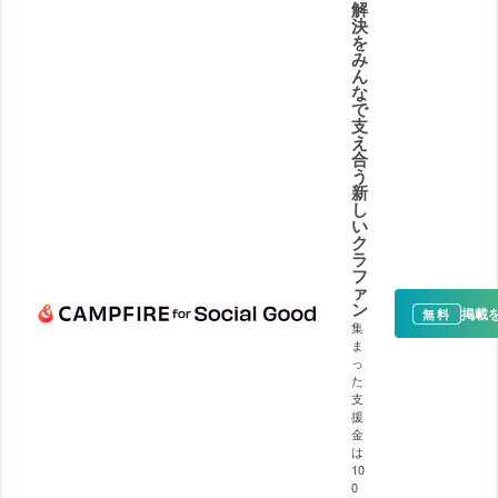
解
決
を
み
ん
な
で
支
え
合
う
新
し
い
ク
ラ
フ
ァ
ン
掲載
無料
集
ま
っ
た
支
援
金
は
10
0