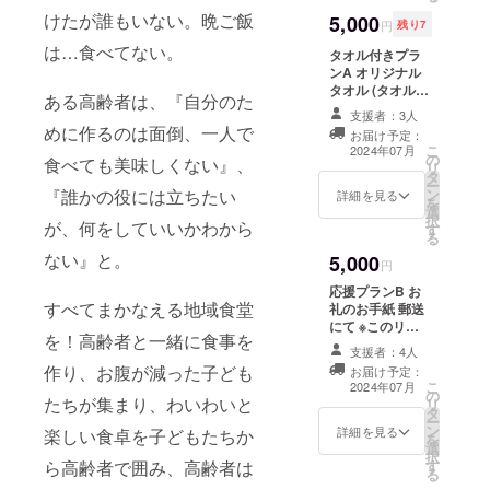
心して子育
けたが誰もいない。晩ご飯
5,000
円
残り7
てできてい
は…食べてない。
タオル付きプラ
ることに気
ンA オリジナル
付き、主人
タオル (タオルサ
ある高齢者は、『自分のた
と『いつか
イズ:30㎝×75㎝)
支援者：3人
※このリターンは
恩返しとし
めに作るのは面倒、一人で
お届け予定：
タオル付きプラ
こ
2024年07月
て子ども食
の
ンB（10,000
食べても美味しくない』、
リ
タ
堂やりたい
円）/C（30,000
ー
『誰かの役には立ちたい
ン
円）D（50,000
詳細を見る
ねっ』と前
を
選
円）のリターン
択
から話して
が、何をしていいかわから
す
と同一の内容に
る
なります」
いたので、
ない』と。
5,000
円
今年４月か
応援プランB お
ら引き継ぐ
すべてまかなえる地域食堂
礼のお手紙 郵送
ことに。引
にて ※このリ
を！高齢者と一緒に食事を
ターンはお礼の
き継いで気
支援者：4人
お手紙A（3,000
づいたこと
作り、お腹が減った子ども
お届け予定：
円）/C（10,000
こ
2024年07月
は、課題だ
の
円）のリターン
たちが集まり、わいわいと
リ
タ
と同一になりま
らけ。場所
ー
ン
す。
詳細を見る
楽しい食卓を子どもたちか
を
の確保と金
選
択
ら高齢者で囲み、高齢者は
す
銭的なやり
る