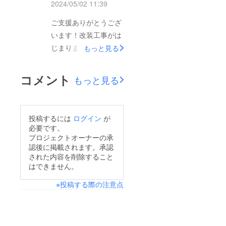
2024/05/02 11:39
び、着々と完成に近づ
いています！明日は天
ご支援ありがとうござ
井の塗装がんばりま
います！改装工事がは
す！！午後からは土曜
じまりました！まずは
もっと見る
日のフードパントリー
不要なものを取り除く
の仕分け作業もありま
ところから！食事を提
コメント
もっと見る
す！日々大忙しです
供する場なので、清潔
が、充実してます♪皆
感は大切！古く、朽ち
様の閲覧、ご支援が力
たカウンターや座敷は
投稿するには
ログイン
が
になります！拡散、よ
撤去しました。この連
必要です。
ろしくお願いいたしま
休で、厨房の土間のデ
プロジェクトオーナーの承
す！
認後に掲載されます。承認
コボコを生コンで埋め
された内容を削除すること
る予定です！もちろん
はできません。
手作業！同時進行で、
※投稿する際の注意点
電気の配線工事もやり
ます！今後ともよろし
くお願いいたします！