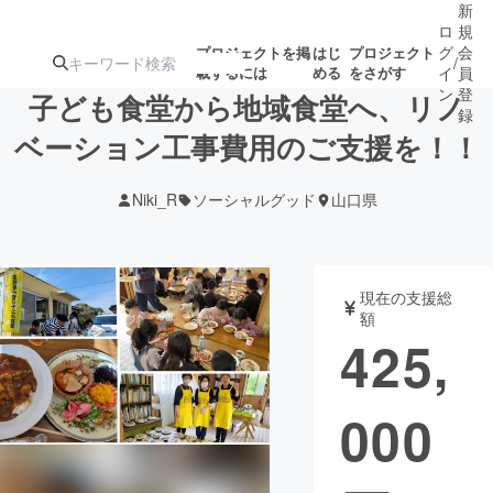
新
ロ
規
グ
会
プロジェクトを掲
はじ
プロジェクト
/
載するには
める
をさがす
イ
員
ン
登
子ども食堂から地域食堂へ、リノ
録
ベーション工事費用のご支援を！！
人気のプロ
注目のリ
注目の新着プロ
募集終了が近いプ
もうすぐ公開
Niki_R
ソーシャルグッド
山口県
ジェクト
ターン
ジェクト
ロジェクト
されます
アート・写真
音楽
現在の支援総
額
425,
テクノロジー・ガジェット
ゲーム・サ
000
映像・映画
書籍・雑誌
ビジネス・起業
チャレンジ