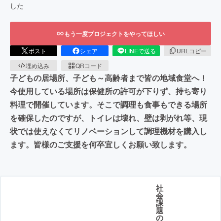
した
もう一度プロジェクトをやってほしい
ポスト
シェア
LINEで送る
URLコピー
埋め込み
QRコード
子どもの居場所、子ども～高齢者まで皆の地域食堂へ！
今使用している場所は保健所の許可が下りず、持ち寄り
料理で開催しています。そこで調理も食事もできる場所
を確保したのですが、トイレは壊れ、壁は剥がれ等、現
状では使えなくてリノベーションして調理機材を購入し
ます。皆様のご支援を何卒宜しくお願い致します。
社
会
課
題
の