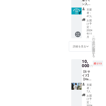
ン入り
さまと共に戦えることがと
Destina
支援
tion バ
ても嬉しく思います。悔い
者：
スタオ
47人
の残らないよう、1日1日を
ル】 浜
お届
瀬海の
け予
大切に今できること全力で
サイン
定：
入りバ
2024
取り組みます。引き続き応
年11
スタオ
こ
月
ルを提
援よろしくお願い致しま
の
リ
供しま
タ
ー
す！！
す。
ン
詳細を見る
を
選
択
す
る
10,
残り13
000
円
【S サ
イズ】
【Ham
akaifin×
支援
Billabo
者：
ng オリ
7人
ジナ
お届
ル T
け予
シャツ
定：
（衣
2024