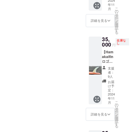
（衣
2024
す。 ＋
年11
類）】
自分の
こ
月
Hamak
SNSで
の
リ
aifinと
の宣伝
タ
ー
Billabo
もさせ
ン
詳細を見る
を
ngがコ
て頂き
選
択
ラボし
ます！
す
る
たオリ
・有効
35,
ジナルT
期限
在庫な
シャツ
000
2024年
し
円
を提供
10月ま
【Ham
しま
で
akaifin
す。 ・
（WLT
ロゴ
サイズ
の大会
ホワイ
展開：L
が2024
支援
ト】 浜
・カ
年10月
者：
瀬海シ
ラー展
までな
9人
グネー
開：
のでそ
お届
チャー
白 ロ
の期間
け予
フィン
ゴ黒 ※
定：
のみと
を提供
2024
送料込
なりま
年11
しま
み。写
す）
こ
月
す。 オ
真はイ
の
リ
リジナ
メージ
タ
ー
ルフィ
です。
ン
詳細を見る
を
ンケー
商品の
選
択
ス付き
カラー
す
る
です！
は閲覧
・