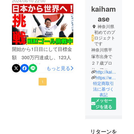
2024/06/10 22:00
kaiham
ase
神奈川県
初めてのプ
ロジェクト
です
開始から1日目にして目標金
神奈川県平
塚市出身で
額 300万円達成し、123人
２７歳プロ
の方にご支援して頂きまし
もっと見る
サーファー
http://kai-hamase-surfing.com/
た。自分の想像を超える支
です。
https://www.youtube.com/channel/UCTjBdX5H_MoyJeITew6TNkQ
援額、そして達成までの早
1
４回日本
特定商取引
法に基づく
チャンピオ
さに驚いています。応援し
表記
ンを獲得し
てくださった皆様、本当に
メッセー
ています。
ジを送る
ありがとうございます！沢
現在は世界
山のメディアにも取り上げ
で挑戦して
います！
て頂きました。Yahoo 様
リターンを
FINEPLAY 様