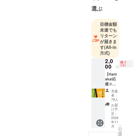
THESURFNEWS 様
選ぶ
SURFMEDIA 様当初の目
標金額は渡航費やエント
目標金額
未達でも
リーに必要な費用300万とさ
リターン
せていただいておりました
が届きま
す
(All-in
が下記に記載した通り、目
方式)
標額を達成したためWLT転
2,0
残り
00
戦に日本からカメラマンが
121
円
【Ham
同行し撮影することになり
akai応
ましたので皆様にご報告い
援ス
テッ
支援
たします！カメラマンが同
カー】
者：
・サイ
79人
行するのは凄く大切なこと
ズ：縦
お届
15cm
で、現地に着いて練習して
け予
横
定：
いてボードを調整してる時
7.7cm
2024
年11
にカメラマンに撮ってもら
こ
月
の
リ
タ
わないとどのボードが調子
ー