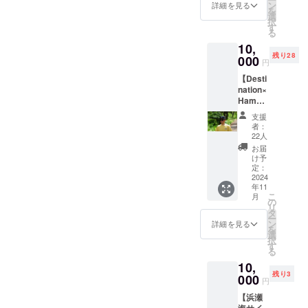
ン
詳細を見る
を
がいいのかなど分からない
選
択
す
る
為、必要不可欠です。ま
10,
た、完成した映像は浜瀬海
残り28
000
円
YOUTUBEにて後日みなさ
【Desti
nation×
まに無料で配信致します!! ま
Hamak
た、当初の300万円だと第一
aifin
支援
Cap】
者：
戦.第2戦位まではカバーで
Destina
22人
tionと
お届
きるのですが、やはりプロ
Hamak
け予
aifinが
定：
ジェクトに必要な金額＋リ
コラボ
2024
年11
ターン発送（履行）にかか
した帽
こ
月
子を提
の
る経費、クラウドファン
リ
供しま
タ
ー
す。 ・
ン
詳細を見る
ディングの手数料などを考
を
サイズ
選
択
展開：
えるともう少しというのが
す
る
56cm~
本音です。世界最高峰の舞
10,
60cm)
残り3
・カ
000
円
台。この挑戦をみなさまと
ラー展
【浜瀬
開：黒
共に挑戦できること、みな
海サイ