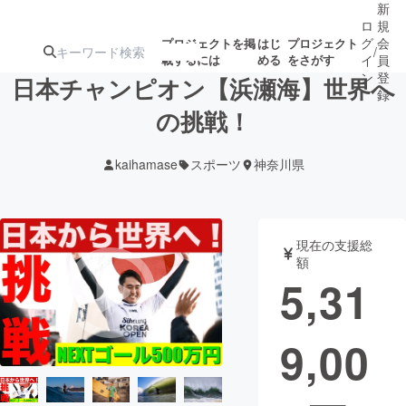
新
ロ
規
グ
会
プロジェクトを掲
はじ
プロジェクト
/
載するには
める
をさがす
イ
員
ン
登
日本チャンピオン【浜瀬海】世界へ
録
の挑戦！
人気のプロ
注目のリ
注目の新着プロ
募集終了が近いプ
もうすぐ公開
kaihamase
スポーツ
神奈川県
ジェクト
ターン
ジェクト
ロジェクト
されます
アート・写真
音楽
現在の支援総
額
5,31
テクノロジー・ガジェット
ゲーム・サ
9,00
映像・映画
書籍・雑誌
ビジネス・起業
チャレンジ