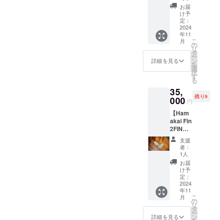
ル】 動
開：
やサイ
お届
画を
白 ロ
ズの変
け予
メール
ゴ黒 ※
定：
更不
で2本
2024
送料込
可。ご
年11
送って
み。写
理解の
こ
月
頂き、
真はイ
の
上ご購
リ
その動
メージ
タ
入をお
ー
画につ
です。
ン
願い致
詳細を見る
を
いて
商品の
選
しま
択
メール
カラー
す
す。
る
で返信
は閲覧
35,
でアド
環境に
残り9
バイス
000
よって
円
させて
異なり
【Ham
頂きま
ますの
akai Fin
す。 返
でご注
2FIN】
信は1回
意下さ
10枚限
のみと
い。 ご
支援
定 追
なりま
購入後
者：
加で登
す。 的
の返品
1人
場！
確なア
やサイ
お届
Model:
ドバイ
ズの変
け予
Speed
スをさ
定：
更不
master
2024
せて頂
可。ご
年11
その名
きま
理解の
こ
月
の通
す！
の
上ご購
リ
り、ス
タ
入をお
ー
ピード
ン
願い致
詳細を見る