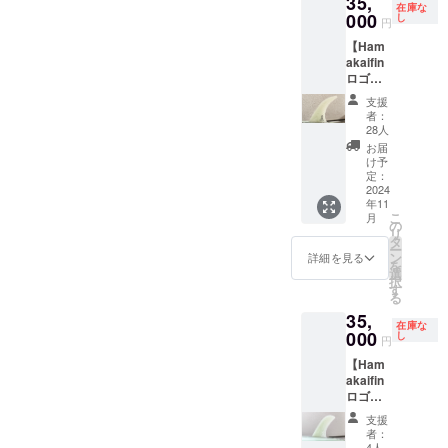
35,
環境に
在庫な
model:
000
よって
し
円
Talente
異なり
【Ham
d ・サ
ますの
akaifin
イズ
でご注
ロゴ
10 ・
意下さ
ブラッ
Logo
い。 ご
支援
ク】 浜
白
購入後
者：
瀬海シ
の返品
28人
グネー
やサイ
お届
チャー
ズの変
け予
フィン
定：
更不
を提供
2024
可。ご
年11
しま
理解の
こ
月
す。 オ
の
上ご購
リ
リジナ
タ
入をお
ー
ルフィ
ン
願い致
詳細を見る
を
ンケー
選
しま
択
ス付き
す
す。
る
です！
35,
・
在庫な
model:
000
し
円
Talente
【Ham
d ・サ
akaifin
イズ
ロゴ
10 ・
ホワイ
Logo 黒
支援
ト】 浜
者：
瀬海シ
4人