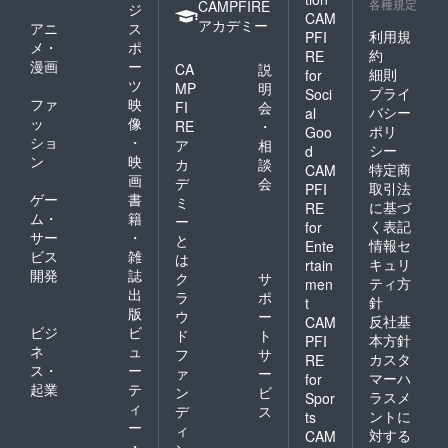
各種規定
CAMPFIRE
ジ
CAM
アカデミー
アニ
ス
利用規
PFI
メ・
ポ
約
RE
漫画
ー
CA
説
細則
for
ツ
MP
明
プライ
Soci
ファ
映
FI
会
バシー
al
ッ
像
RE
・
ポリ
Goo
ショ
・
ア
相
シー
d
ン
映
カ
談
特定商
CAM
画
デ
会
取引法
PFI
ゲー
書
ミ
に基づ
RE
ム・
籍
ー
く表記
for
サー
・
と
情報セ
Ente
ビス
雑
は
キュリ
rtain
開発
誌
ク
サ
ティ方
men
出
ラ
ポ
針
t
版
ウ
ー
反社基
CAM
ビジ
ビ
ド
ト
本方針
PFI
ネ
ュ
フ
サ
カスタ
RE
ス・
ー
ァ
ー
マーハ
for
起業
テ
ン
ビ
ラスメ
Spor
ィ
デ
ス
ントに
ts
ー
ィ
対する
CAM
・