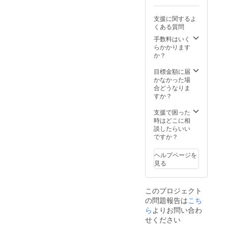
支援に関するよ
くある質問
手数料はいく
らかかります
か？
目標金額に届
かなかった場
合どうなりま
すか？
支援で困った
時はどこに相
談したらいい
ですか？
ヘルプページを
見る
このプロジェクト
の問題報告は
こち
ら
よりお問い合わ
せください