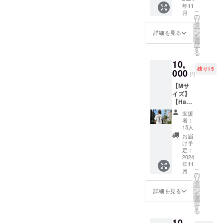
年11
類）】
こ
月
Hamak
の
リ
aifinと
タ
ー
Billabo
ン
詳細を見る
を
ngがコ
選
択
ラボし
す
る
たオリ
10,
ジナルT
残り15
シャツ
000
円
を提供
【Mサ
しま
イズ】
す。 ・
【Ham
サイズ
akaifin×
展開：S
支援
Billabo
・カ
者：
ng オリ
ラー展
15人
ジナ
開：
お届
ル T
白 ロ
け予
シャツ
ゴ黒 ※
定：
（衣
2024
送料込
年11
類）】
み。写
こ
月
Hamak
真はイ
の
リ
aifinと
メージ
タ
ー
Billabo
です。
ン
詳細を見る
を
ngがコ
商品の
選
択
ラボし
カラー
す
る
たオリ
は閲覧
10,
ジナルT
環境に