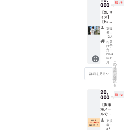
残り8
シャツ
000
よって
円
を提供
異なり
【XL サ
しま
ますの
イズ】
す。 ・
でご注
【Ham
サイズ
意下さ
akaifin×
展開：
い。 ご
支援
Billabo
M ・カ
購入後
者：
ng オリ
ラー展
の返品
12人
ジナ
開：
やサイ
お届
ル T
白 ロ
ズの変
け予
シャツ
ゴ黒 ※
定：
更不
（衣
2024
送料込
可。ご
年11
類）】
み。写
理解の
こ
月
Hamak
真はイ
の
上ご購
リ
aifinと
メージ
タ
入をお
ー
Billabo
です。
ン
願い致
詳細を見る
を
ngがコ
商品の
選
しま
択
ラボし
カラー
す
す。
る
たオリ
は閲覧
20,
ジナルT
環境に
残り2
シャツ
000
よって
円
を提供
異なり
【浜瀬
しま
ますの
海メー
す。 ・
でご注
ルで動
サイズ
意下さ
画２本
展開：
い。 ご
支援
返信ス
XL ・カ
購入後
者：
クー
ラー展
の返品
3人