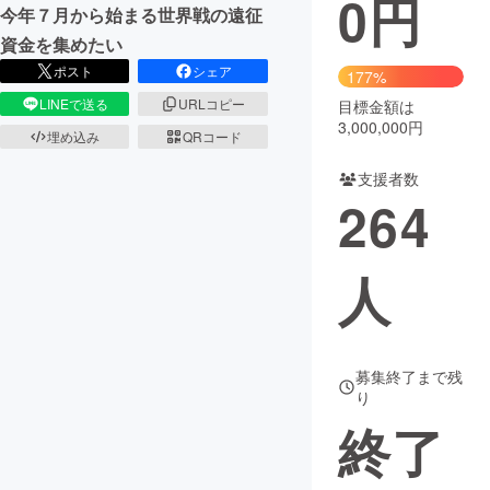
0
円
今年７月から始まる世界戦の遠征
まちづくり・地域活性化
資金を集めたい
ポスト
シェア
177%
LINEで送る
URLコピー
目標金額は
CAMPFIRE for Social Good
CAMPFIRE Creation
3,000,000円
埋め込み
QRコード
CAMPFIREふるさと納税
machi-ya
コミュニティ
支援者数
264
人
募集終了まで残
り
終了