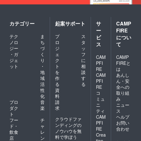
カテゴリー
起案サポート
サ
CAMP
ー
FIRE
テク
ま
プ
ス
ビ
につい
ノロ
ち
ロ
タ
ス
て
ジー
づ
ジ
ッ
・ガ
く
ェ
フ
CAM
CAMP
ジェ
り
ク
に
PFI
FIREと
ット
・
ト
相
RE
は
地
を
談
CAM
あんし
域
作
す
PFI
ん・安
活
る
る
RE
全への
性
資
コ
取り組
化
料
ミュ
み
プロ
音
請
ニ
ニュー
ダク
楽
求
ティ
ス
ト
CAM
ヘルプ
クラウドファ
フー
チ
PFI
お問い
ンディングの
ド・
ャ
RE
合わせ
ノウハウを無
飲食
レ
Crea
料で学ぼう
店
ン
tion