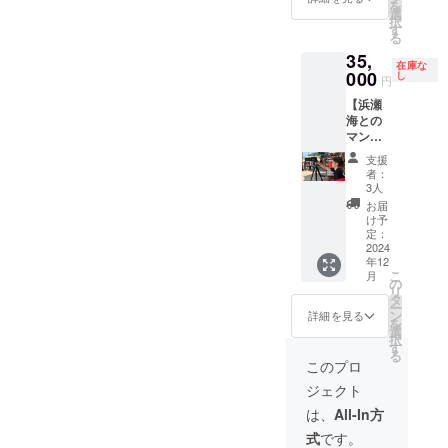
を
ンケー
選
択
ス付き
す
る
です！
35,
・
在庫な
model:
000
し
円
Floating
【浜瀬
Current
海との
・サイ
マン
ズ 9.5
ツーマ
・Logo
支援
ンレッ
黒
者：
スン】
3人
２時間
お届
のマン
け予
ツーマ
定：
ンレッ
2024
年12
スンで
こ
月
す！ ・
の
リ
実施概
タ
ー
要 ２
ン
詳細を見る
を
時間 ×
選
択
１回 ・
す
る
有効期
このプロ
限
ジェクト
2024年
12月ま
は、
All-In方
で ・受
式
です。
講方