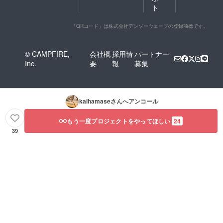
ト
「QRコード」は株式会社デンソーウェーブの登録商標です。
© CAMPFIRE,
会社概
採用情
パートナー
Inc.
要
報
募集
kaihamase
さんへアンコール
もう一度プロジェクトをやってほしい
24
39