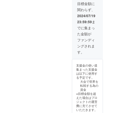
法 実
目標金額に
施場
関わらず、
所 湘
南 実施
2024/07/19
場所ま
23:59:59
ま
での交
通費は
でに集まっ
支援者
た金額が
でご負
担下さ
ファンディ
い。 支
ングされま
援者の
サー
す。
フィン
レベル
詳細、
支援金の使い道
ボード
集まった支援金
のサイ
は以下に使用す
ズ、
る予定です。
サー
大会で世界を
フィン
転戦する為の
歴を記
資金
入して
※目標金額を超
くださ
えた場合はプロ
い！
ジェクトの運営
費に充てさせて
いただきます。