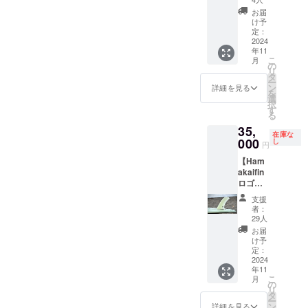
グネー
お届
チャー
け予
フィン
定：
を提供
2024
年11
しま
こ
月
す。 オ
の
リ
リジナ
タ
ー
ルフィ
ン
詳細を見る
を
ンケー
選
択
ス付き
す
る
です！
35,
・
在庫な
model:
000
し
円
Floating
【Ham
Current
akaifin
・サイ
ロゴ
ズ 9.5
ブラッ
・Logo
支援
ク】 浜
白
者：
瀬海シ
29人
グネー
お届
チャー
け予
フィン
定：
を提供
2024
年11
しま
こ
月
す。 オ
の
リ
リジナ
タ
ー
ルフィ
ン
詳細を見る