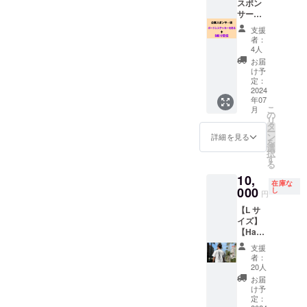
たしま
スポン
す。
サー様
サーフ
支援
ボード
者：
にス
4人
テッ
お届
カーを
け予
貼る＋
定：
SNSで
2024
年07
の宣伝
こ
月
プラ
の
リ
ン】
タ
ー
WLT期
ン
詳細を見る
を
間中、
選
択
自分が
す
る
試合で
10,
使用す
在庫な
るサー
000
し
円
フボー
【L サ
ドに企
イズ】
業スポ
【Ham
ンサー
akaifin×
様のス
支援
Billabo
テッ
者：
ng オリ
カーを
20人
ジナ
貼らさ
お届
ル T
せて頂
け予
シャツ
きま
定：