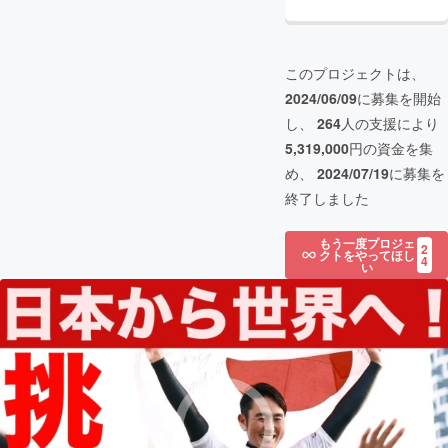
このプロジェクトは、
2024/06/09
に募集を開始
し、
264
人の支援により
5,319,000
円の資金を集
め、
2024/07/19
に募集を
終了しました
もう一度プロジェ
2
クトをやってほし
4
い