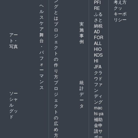
ン
考え方
PFI
ヘ
グ
クッ
RE
ル
と
キーポ
ふる
ス
は
リシー
さと
ケ
プ
実
納税
ア
ロ
施
AD
アー
舞
ジ
事
FOR
ト・
台
ェ
例
ALL
写真
・
ク
HIO
パ
ト
KOS
フ
の
HI
ォ
作
JFA
ー
り
クラ
マ
方
ウド
ン
プ
統
ファ
ス
ロ
計
ン
ソー
ジ
デ
ディ
シャ
ェ
ー
ング
ル
ク
タ
mac
グッ
ト
hi-ya
ド
の
補助
広
金申
め
請サ
方
ポー