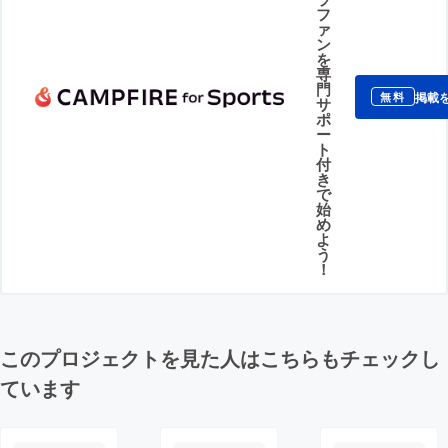
フ
ァ
ン
を
専
門
掲載
無料
サ
ポ
ー
ト
付
き
で
始
め
よ
う
！
このプロジェクトを見た人はこちらもチェックし
ています