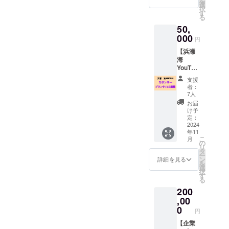
を
がめっ
選
しま
択
ちゃく
す
す。
る
ちゃ早
50,
く、コ
ント
000
円
ロール
【浜瀬
性能抜
海
群で
YouTub
す！
e スポ
futures
支援
ン
boxのみ
者：
サー
となっ
7人
ロゴ掲
てま
お届
載プラ
す！
け予
ン】 浜
Logoは
定：
瀬海
2024
黒で
年11
Youtub
す！ サ
こ
月
eスポン
イズは
の
リ
サー！
１サイ
タ
ー
Youtub
ズのみ
ン
詳細を見る
を
eの映像
です！
選
択
(1本)の
す
る
最後に
200
企業様
のブラ
,00
ンドロ
0
円
ゴをお
入れい
【企業