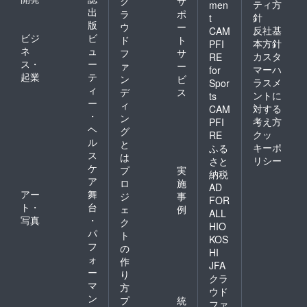
ク
サ
ティ方
men
出
ラ
ポ
針
t
版
ウ
ー
反社基
CAM
ビジ
ビ
ド
ト
本方針
PFI
ネ
ュ
フ
サ
カスタ
RE
ス・
ー
ァ
ー
マーハ
for
起業
テ
ン
ビ
ラスメ
Spor
ィ
デ
ス
ントに
ts
ー
ィ
対する
CAM
・
ン
考え方
PFI
ヘ
グ
クッ
RE
ル
と
キーポ
ふる
ス
は
リシー
さと
ケ
プ
実
納税
ア
ロ
施
AD
アー
舞
ジ
事
FOR
ト・
台
ェ
例
ALL
写真
・
ク
HIO
パ
ト
KOS
フ
の
HI
ォ
作
JFA
ー
り
クラ
マ
方
ウド
ン
プ
統
ファ