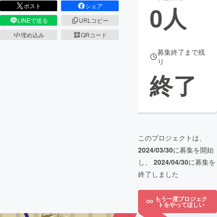
0
人
ポスト
シェア
まちづくり・地域活性化
LINEで送る
URLコピー
埋め込み
QRコード
CAMPFIRE for Social Good
CAMPFIRE Creation
募集終了まで残
り
CAMPFIREふるさと納税
machi-ya
コミュニティ
終了
このプロジェクトは、
2024/03/30
に募集を開始
し、
2024/04/30
に募集を
終了しました
もう一度プロジェク
トをやってほしい