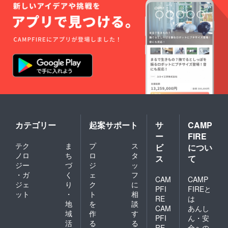
カテゴリー
起案サポート
サ
CAMP
ー
FIRE
テク
ま
プ
ス
ビ
につい
ノロ
ち
ロ
タ
ス
て
ジー
づ
ジ
ッ
・ガ
く
ェ
フ
CAM
CAMP
ジェ
り
ク
に
PFI
FIREと
ット
・
ト
相
RE
は
地
を
談
CAM
あんし
域
作
す
PFI
ん・安
活
る
る
RE
全への