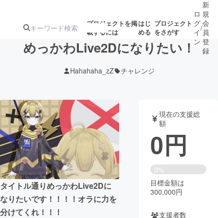
新
ロ
規
グ
会
プロジェクトを掲
はじ
プロジェクト
/
載するには
める
をさがす
イ
員
ン
登
めっかわLive2Dになりたい！
録
Hahahaha_zZ
チャレンジ
人気のプロ
注目のリ
注目の新着プロ
募集終了が近いプ
もうすぐ公開
ジェクト
ターン
ジェクト
ロジェクト
されます
現在の支援総
額
アート・写真
音楽
0
円
テクノロジー・ガジェット
ゲーム・サ
0%
目標金額は
映像・映画
書籍・雑誌
タイトル通りめっかわLive2Dに
300,000円
なりたいです！！！！オラに力を
ビジネス・起業
チャレンジ
分けてくれ！！！
支援者数