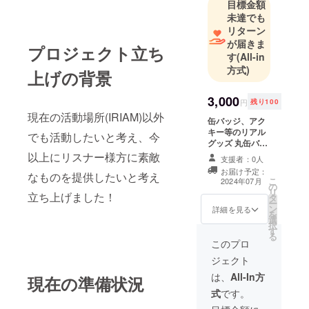
目標金額
未達でも
リターン
が届きま
プロジェクト立ち
す
(All-in
方式)
上げの背景
3,000
円
残り100
現在の活動場所(IRIAM)以外
缶バッジ、アク
キー等のリアル
でも活動したいと考え、今
グッズ 丸缶バッ
ジ 88mm×3 ア
以上にリスナー様方に素敵
支援者：0人
クキー
お届け予定：
なものを提供したいと考え
100mm×3
こ
2024年07月
の
リ
立ち上げました！
タ
ー
ン
詳細を見る
を
選
択
す
る
このプロ
ジェクト
は、
All-In方
現在の準備状況
式
です。