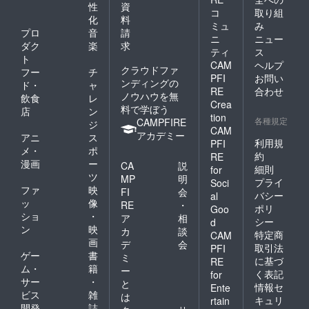
性
資
コ
取り組
化
料
ミュ
み
プロ
音
請
ニ
ニュー
ダク
楽
求
ティ
ス
ト
CAM
ヘルプ
クラウドファ
フー
チ
PFI
お問い
ンディングの
ド・
ャ
RE
合わせ
ノウハウを無
飲食
レ
Crea
料で学ぼう
店
ン
tion
各種規定
CAMPFIRE
ジ
CAM
アカデミー
アニ
ス
利用規
PFI
メ・
ポ
約
RE
漫画
ー
CA
説
細則
for
ツ
MP
明
プライ
Soci
ファ
映
FI
会
バシー
al
ッ
像
RE
・
ポリ
Goo
ショ
・
ア
相
シー
d
ン
映
カ
談
特定商
CAM
画
デ
会
取引法
PFI
ゲー
書
ミ
に基づ
RE
ム・
籍
ー
く表記
for
サー
・
と
情報セ
Ente
ビス
雑
は
キュリ
rtain
開発
誌