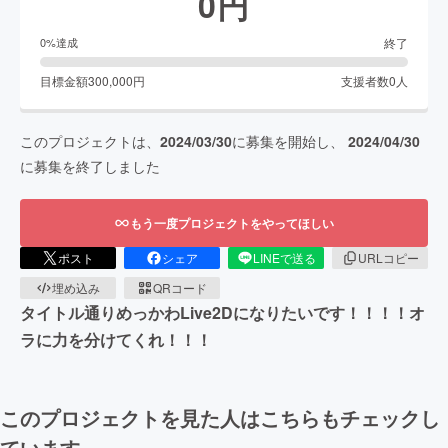
0
円
終了
0
%達成
目標金額
300,000
円
支援者数
0
人
このプロジェクトは、
2024/03/30
に募集を開始し、
2024/04/30
に募集を終了しました
もう一度プロジェクトをやってほしい
ポスト
シェア
LINEで送る
URLコピー
埋め込み
QRコード
タイトル通りめっかわLive2Dになりたいです！！！！オ
ラに力を分けてくれ！！！
このプロジェクトを見た人はこちらもチェックし
ています