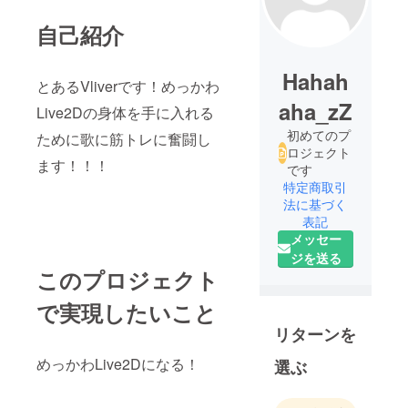
自己紹介
Hahah
とあるVliverです！めっかわ
aha_zZ
Live2Dの身体を手に入れる
初めてのプ
ために歌に筋トレに奮闘し
ロジェクト
ます！！！
です
特定商取引
法に基づく
表記
メッセー
ジを送る
このプロジェクト
で実現したいこと
リターンを
めっかわLive2Dになる！
選ぶ