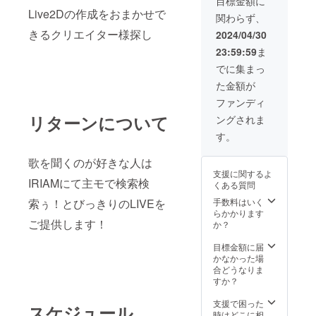
目標金額に
Live2Dの作成をおまかせで
関わらず、
きるクリエイター様探し
2024/04/30
23:59:59
ま
でに集まっ
た金額が
ファンディ
リターンについて
ングされま
す。
歌を聞くのが好きな人は
支援に関するよ
IRIAMにて主モで検索検
くある質問
索ぅ！とびっきりのLIVEを
手数料はいく
らかかります
ご提供します！
か？
目標金額に届
かなかった場
合どうなりま
すか？
支援で困った
スケジュール
時はどこに相