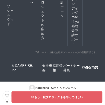
ス
ロ
計
ン
ソー
ジ
デ
ディ
シャ
ェ
ー
ング
ル
ク
タ
mac
グッ
ト
hi-ya
ド
の
補助
広
金申
め
請サ
方
ポー
ト
「QRコード」は株式会社デンソーウェーブの登録商標です。
© CAMPFIRE,
会社概
採用情
パートナー
Inc.
要
報
募集
Hahahaha_zZ
さんへアンコール
もう一度プロジェクトをやってほしい
0