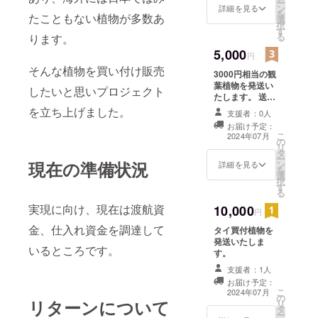
ー
ン
報告
詳細を見る
を
たこともない植物が多数あ
選
択
す
る
ります。
5,000
円
そんな植物を買い付け販売
3000円相当の観
葉植物を発送い
したいと思いプロジェクト
たします。 送料
は負担いたしま
を立ち上げました。
支援者：0人
す。
お届け予定：
こ
2024年07月
の
リ
タ
ー
現在の準備状況
ン
詳細を見る
を
選
択
す
る
実現に向け、現在は渡航資
10,000
円
金、仕入れ資金を調達して
タイ買付植物を
発送いたしま
いるところです。
す。
支援者：1人
お届け予定：
こ
2024年07月
の
リターンについて
リ
タ
ー