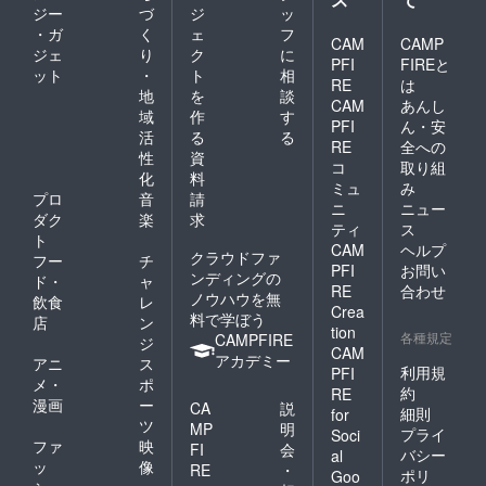
ジー
づ
ジ
ッ
・ガ
く
ェ
フ
CAM
CAMP
ジェ
り
ク
に
PFI
FIREと
ット
・
ト
相
RE
は
地
を
談
CAM
あんし
域
作
す
PFI
ん・安
活
る
る
RE
全への
性
資
コ
取り組
化
料
ミュ
み
プロ
音
請
ニ
ニュー
ダク
楽
求
ティ
ス
ト
CAM
ヘルプ
クラウドファ
フー
チ
PFI
お問い
ンディングの
ド・
ャ
RE
合わせ
ノウハウを無
飲食
レ
Crea
料で学ぼう
店
ン
tion
各種規定
CAMPFIRE
ジ
CAM
アカデミー
アニ
ス
利用規
PFI
メ・
ポ
約
RE
漫画
ー
CA
説
細則
for
ツ
MP
明
プライ
Soci
ファ
映
FI
会
バシー
al
ッ
像
RE
・
ポリ
Goo