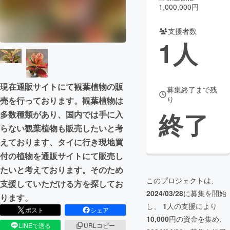
1,000,000円
まちづくり・地域活性化
支援者数
1
人
CAMPFIRE for Social Good
CAMPFIRE Creation
CAMPFIREふるさと納税
machi-ya
コミュニティ
現在通販サイトにて観葉植物の販
募集終了まで残
り
売を行っております。観葉植物は
終了
多数種類があり、国内では手に入
らない観葉植物も販売したいと考
えております、タイに行き現地買
付の植物を通販サイトにて販売し
たいと考えております。そのため
このプロジェクトは、
支援していただける方を探してお
2024/03/28
に募集を開始
ります。
し、
1
人の支援により
ポスト
シェア
10,000
円の資金を集め、
LINEで送る
URLコピー