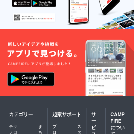
カテゴリー
起案サポート
サ
CAMP
ー
FIRE
テク
ま
プ
ス
ビ
につい
ノロ
ち
ロ
タ
ス
て