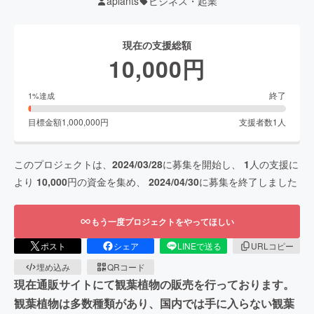
aplants
ビジネス・起業
現在の支援総額
10,000
円
終了
1
%達成
目標金額
1,000,000
円
支援者数
1
人
このプロジェクトは、
2024/03/28
に募集を開始し、
1
人の支援に
より
10,000
円の資金を集め、
2024/04/30
に募集を終了しました
もう一度プロジェクトをやってほしい
ポスト
シェア
LINEで送る
URLコピー
埋め込み
QRコード
現在通販サイトにて観葉植物の販売を行っております。
観葉植物は多数種類があり、国内では手に入らない観葉