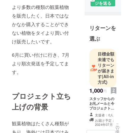
ジを送る
より多数の種類の観葉植物
を販売したく、日本ではな
かなか購入することができ
リターンを
ない植物をタイより買い付
選ぶ
け販売したいです。
目標金額
6月に買い付けに行き、7月
未達でも
より順次発送を予定してま
リターン
が届きま
す。
す
(All-in
方式)
1,000
円
プロジェクト立ち
スタッフからの
お礼メールと今
上げの背景
プロジェクトの
ご報告を送付さ
支援者：0人
せていただきま
お届け予定：
す。 ・お礼メー
観葉植物はたくさん種類が
こ
2024年07月
の
ルの送付 ・プロ
リ
あり、海外には日本ではみ
タ
ジェクトの進捗