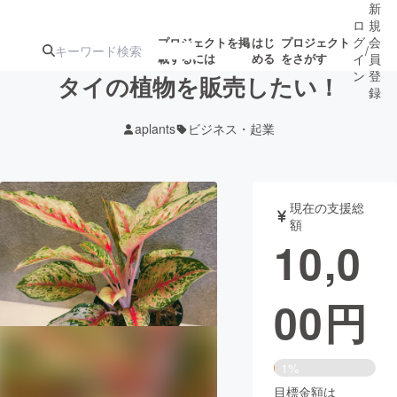
新
ロ
規
グ
会
プロジェクトを掲
はじ
プロジェクト
/
載するには
める
をさがす
イ
員
ン
登
タイの植物を販売したい！
録
aplants
ビジネス・起業
人気のプロ
注目のリ
注目の新着プロ
募集終了が近いプ
もうすぐ公開
ジェクト
ターン
ジェクト
ロジェクト
されます
現在の支援総
額
アート・写真
音楽
10,0
テクノロジー・ガジェット
ゲーム・サ
00
円
映像・映画
書籍・雑誌
1%
ビジネス・起業
チャレンジ
目標金額は