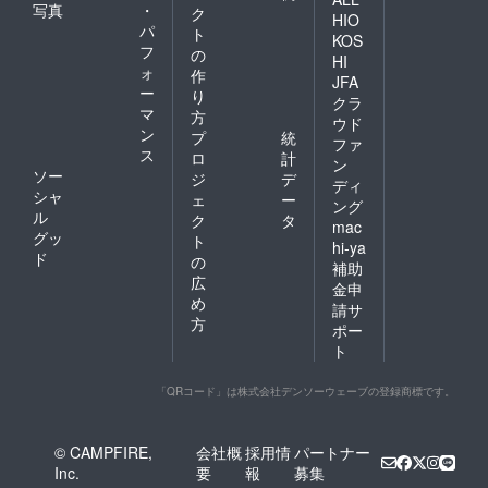
写真
・
ク
HIO
パ
ト
KOS
フ
の
HI
ォ
作
JFA
ー
り
クラ
マ
方
ウド
ン
プ
統
ファ
ス
ロ
計
ン
ソー
ジ
デ
ディ
シャ
ェ
ー
ング
ル
ク
タ
mac
グッ
ト
hi-ya
ド
の
補助
広
金申
め
請サ
方
ポー
ト
「QRコード」は株式会社デンソーウェーブの登録商標です。
© CAMPFIRE,
会社概
採用情
パートナー
Inc.
要
報
募集