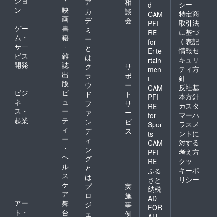
ショ
・
ア
相
シー
d
ン
映
カ
談
特定商
CAM
画
デ
会
取引法
PFI
ゲー
書
ミ
に基づ
RE
ム・
籍
ー
く表記
for
サー
・
と
情報セ
Ente
ビス
雑
は
キュリ
rtain
開発
誌
ク
サ
ティ方
men
出
ラ
ポ
針
t
版
ウ
ー
反社基
CAM
ビジ
ビ
ド
ト
本方針
PFI
ネ
ュ
フ
サ
カスタ
RE
ス・
ー
ァ
ー
マーハ
for
起業
テ
ン
ビ
ラスメ
Spor
ィ
デ
ス
ントに
ts
ー
ィ
対する
CAM
・
ン
考え方
PFI
ヘ
グ
クッ
RE
ル
と
キーポ
ふる
ス
は
リシー
さと
ケ
プ
実
納税
ア
ロ
施
AD
アー
舞
ジ
事
FOR
ト・
台
ェ
例
ALL