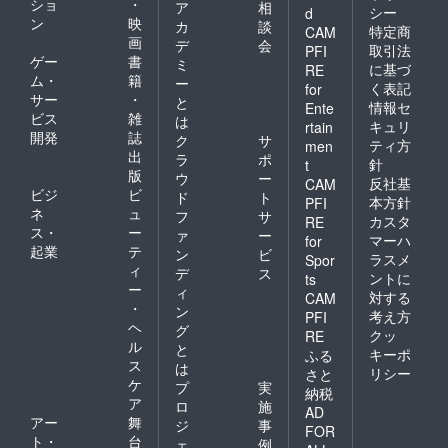
ショ
・
ア
相
シー
d
ン
映
カ
談
特定商
CAM
画
デ
会
取引法
PFI
ゲー
書
ミ
に基づ
RE
ム・
籍
ー
く表記
for
サー
・
と
情報セ
Ente
ビス
雑
は
キュリ
rtain
開発
誌
ク
サ
ティ方
men
出
ラ
ポ
針
t
版
ウ
ー
反社基
CAM
ビジ
ビ
ド
ト
本方針
PFI
ネ
ュ
フ
サ
カスタ
RE
ス・
ー
ァ
ー
マーハ
for
起業
テ
ン
ビ
ラスメ
Spor
ィ
デ
ス
ントに
ts
ー
ィ
対する
CAM
・
ン
考え方
PFI
ヘ
グ
クッ
RE
ル
と
キーポ
ふる
ス
は
リシー
さと
ケ
プ
実
納税
ア
ロ
施
AD
アー
舞
ジ
事
FOR
ト・
台
ェ
例