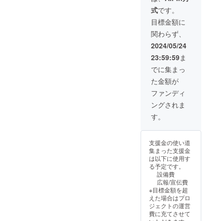
式
です。
目標金額に
関わらず、
2024/05/24
23:59:59
ま
でに集まっ
た金額が
ファンディ
ングされま
す。
支援金の使い道
集まった支援金
は以下に使用す
る予定です。
設備費
広報/宣伝費
※目標金額を超
えた場合はプロ
ジェクトの運営
費に充てさせて