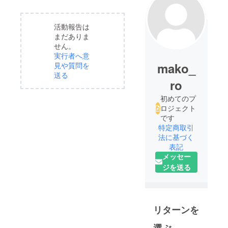
活動報告は
まだありま
せん。
実行者へ意
mako_
見や質問を
送る
ro
初めてのプ
ロジェクト
です
特定商取引
法に基づく
表記
メッセー
ジを送る
リターンを