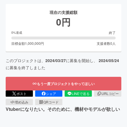
現在の支援総額
0
円
終了
0
%達成
目標金額
1,000,000
円
支援者数
0
人
このプロジェクトは、
2024/03/27
に募集を開始し、
2024/05/24
に募集を終了しました
もう一度プロジェクトをやってほしい
ポスト
シェア
LINEで送る
URLコピー
埋め込み
QRコード
Vtuberになりたい。そのために、機材やモデルが欲しい