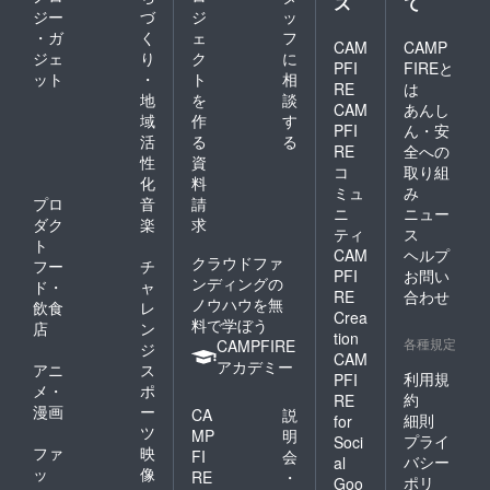
ス
て
ジー
づ
ジ
ッ
・ガ
く
ェ
フ
CAM
CAMP
ジェ
り
ク
に
PFI
FIREと
ット
・
ト
相
RE
は
地
を
談
CAM
あんし
域
作
す
PFI
ん・安
活
る
る
RE
全への
性
資
コ
取り組
化
料
ミュ
み
プロ
音
請
ニ
ニュー
ダク
楽
求
ティ
ス
ト
CAM
ヘルプ
クラウドファ
フー
チ
PFI
お問い
ンディングの
ド・
ャ
RE
合わせ
ノウハウを無
飲食
レ
Crea
料で学ぼう
店
ン
tion
各種規定
CAMPFIRE
ジ
CAM
アカデミー
アニ
ス
利用規
PFI
メ・
ポ
約
RE
漫画
ー
CA
説
細則
for
ツ
MP
明
プライ
Soci
ファ
映
FI
会
バシー
al
ッ
像
RE
・
ポリ
Goo