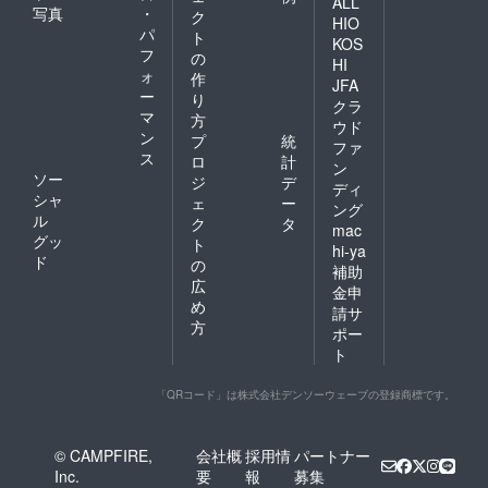
ALL
写真
・
ク
HIO
パ
ト
KOS
フ
の
HI
ォ
作
JFA
ー
り
クラ
マ
方
ウド
ン
プ
統
ファ
ス
ロ
計
ン
ソー
ジ
デ
ディ
シャ
ェ
ー
ング
ル
ク
タ
mac
グッ
ト
hi-ya
ド
の
補助
広
金申
め
請サ
方
ポー
ト
「QRコード」は株式会社デンソーウェーブの登録商標です。
© CAMPFIRE,
会社概
採用情
パートナー
Inc.
要
報
募集