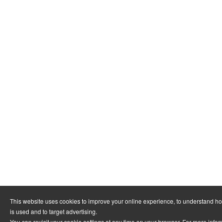
This website uses cookies to improve your online experience, to understand h
is used and to target advertising.
You can revisit your cookie settings at any time on your browser. For more info