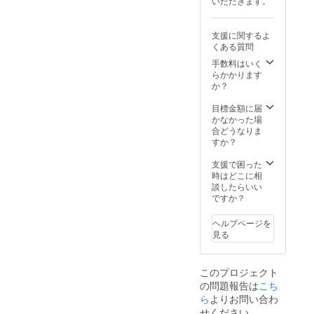
いただきます。
支援に関するよ
くある質問
手数料はいく
らかかります
か？
目標金額に届
かなかった場
合どうなりま
すか？
支援で困った
時はどこに相
談したらいい
ですか？
ヘルプページを
見る
このプロジェクト
の問題報告は
こち
ら
よりお問い合わ
せください