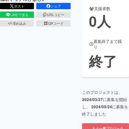
ポスト
シェア
支援者数
まちづくり・地域活性化
0
人
LINEで送る
URLコピー
埋め込み
QRコード
CAMPFIRE for Social Good
CAMPFIRE Creation
CAMPFIREふるさと納税
machi-ya
コミュニティ
募集終了まで残
り
終了
このプロジェクトは、
2024/03/27
に募集を開始
し、
2024/05/24
に募集を
終了しました
もう一度プロジェク