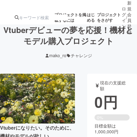
新
ロ
規
グ
会
プロジェクトを掲
はじ
プロジェクト
/
載するには
める
をさがす
イ
員
ン
登
Vtuberデビューの夢を応援！機材と
録
モデル購入プロジェクト
人気のプロ
注目のリ
注目の新着プロ
募集終了が近いプ
もうすぐ公開
mako_ro
チャレンジ
ジェクト
ターン
ジェクト
ロジェクト
されます
アート・写真
音楽
現在の支援総
額
0
円
テクノロジー・ガジェット
ゲーム・サ
映像・映画
書籍・雑誌
0%
目標金額は
Vtuberになりたい。そのために、
1,000,000円
ビジネス・起業
チャレンジ
機材やモデルが欲しい