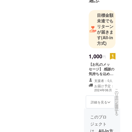
選ぶ
目標金額
未達でも
リターン
が届きま
す
(All-in
方式)
1,000
円
【お礼のメッ
セージ】 感謝の
気持ちを込め
て、お礼のメッ
支援者：0人
セージをお送り
お届け予定：
します！！！
こ
2024年06月
の
リ
タ
ー
ン
詳細を見る
を
選
択
す
る
このプロ
ジェクト
は、
All-In方