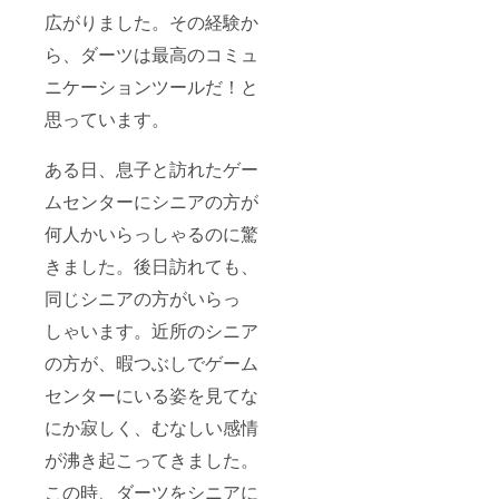
ださ
置ける
広がりました。その経験か
い。
スペー
ら、ダーツは最高のコミュ
ス：3
メート
ニケーションツールだ！と
ル×6
メート
思っています。
ルのス
ペース
を確保
ある日、息子と訪れたゲー
できる
場所で
ムセンターにシニアの方が
雨風を
何人かいらっしゃるのに驚
しのげ
る場
きました。後日訪れても、
所）※実
施場所
同じシニアの方がいらっ
までの
交通費
しゃいます。近所のシニア
は支援
者でご
の方が、暇つぶしでゲーム
負担く
ださ
センターにいる姿を見てな
い。
にか寂しく、むなしい感情
が沸き起こってきました。
この時、ダーツをシニアに