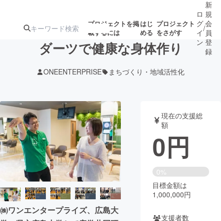
新
ロ
規
グ
会
プロジェクトを掲
はじ
プロジェクト
/
載するには
める
をさがす
イ
員
ン
登
ダーツで健康な身体作り
録
ONEENTERPRISE
まちづくり・地域活性化
人気のプロ
注目のリ
注目の新着プロ
募集終了が近いプ
もうすぐ公開
ジェクト
ターン
ジェクト
ロジェクト
されます
現在の支援総
額
アート・写真
音楽
0
円
テクノロジー・ガジェット
ゲーム・サ
0%
目標金額は
映像・映画
書籍・雑誌
1,000,000円
㈱ワンエンタープライズ、広島大
ビジネス・起業
チャレンジ
支援者数