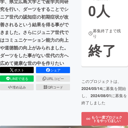
学、県立広島大学とで産学共同研
0
人
究を行い、ダーツをすることでシ
まちづくり・地域活性化
ニア世代の認知症の初期症状が改
善されるという結果を得る事がで
CAMPFIRE for Social Good
CAMPFIRE Creation
募集終了まで残
きました。さらにジュニア世代で
り
CAMPFIREふるさと納税
machi-ya
コミュニティ
はコミュニケーション能力の向上
終了
や道徳観の向上がみられました。
ダーツをした事がない世代の方へ
広めて健康な世の中を作りたい
ポスト
シェア
LINEで送る
URLコピー
このプロジェクトは、
埋め込み
QRコード
2024/05/14
に募集を開始
し、
2024/08/01
に募集を
終了しました
もう一度プロジェク
トをやってほしい