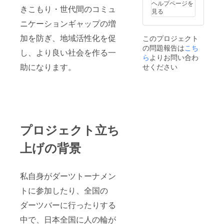
ヘルプページを
きこもり・世代間のコミュ
所 支
をさせ
見る
援者の
て頂け
ニケーションギャップの増
ご要望
ればと
に沿い
思いま
加を防ぎ、地域活性化を促
このプロジェクト
ます
す。 ※
の問題報告は
こち
（ダー
支援者
し、より良い社会を作る一
ツが2台
様にご
ら
よりお問い合わ
置ける
負担頂
助になります。
せください
スペー
く費用
ス：3
はござ
メート
いませ
ル×6
ん。 ・
メート
実施概
ルのス
要 120
ペース
分×1回
プロジェクト立ち
を確保
・有効
できる
期限
上げの背景
場所で
2024年
雨風を
12月30
しのげ
日 ・実
る場
施場
私自身がダーツトーナメン
所）※実
所 支
施場所
援者の
トに参加したり、全国の
までの
ご要望
交通費
に沿い
ダーツバーに行ったりする
は支援
ます
者でご
（ダー
中で、日本全国に人の輪が
負担く
ツが2台