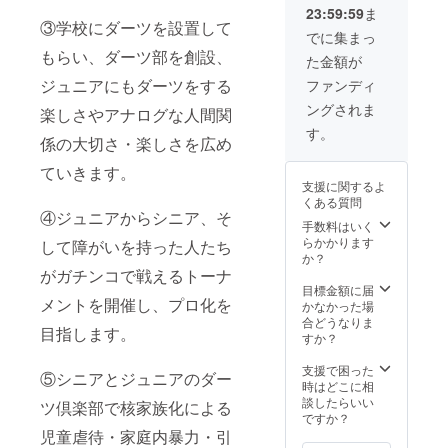
23:59:59
ま
詳しい
チャー
③学校にダーツを設置して
詳細は
をさせ
でに集まっ
メッ
て頂
もらい、ダーツ部を創設、
た金額が
セージ
き、
などに
ダーツ
ジュニアにもダーツをする
ファンディ
て打ち
をしな
ングされま
合わせ
がら頭
楽しさやアナログな人間関
をさせ
も体も
す。
係の大切さ・楽しさを広め
て頂け
健康に
ればと
なりま
ていきます。
思いま
しょ
支援に関するよ
す。 ※
う。
くある質問
支援者
ダーツ
④ジュニアからシニア、そ
様にご
などは
手数料はいく
負担頂
全て持
らかかります
して障がいを持った人たち
く費用
ち込む
か？
はござ
ので準
がガチンコで戦えるトーナ
いませ
備は不
目標金額に届
メントを開催し、プロ化を
ん。 ・
要で
かなかった場
実施概
す。 日
合どうなりま
目指します。
要 120
程など
すか？
分×1回
詳しい
・有効
詳細は
支援で困った
⑤シニアとジュニアのダー
期限
メッ
時はどこに相
2024年
セージ
談したらいい
ツ倶楽部で核家族化による
12月30
などに
ですか？
日 ・実
て打ち
児童虐待・家庭内暴力・引
施場
合わせ