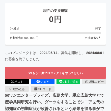
現在の支援総額
0
円
終了
0
%達成
目標金額
1,000,000
円
支援者数
0
人
このプロジェクトは、
2024/05/14
に募集を開始し、
2024/08/01
に募集を終了しました
もう一度プロジェクトをやってほしい
ポスト
シェア
LINEで送る
URLコピー
埋め込み
QRコード
㈱ワンエンタープライズ、広島大学、県立広島大学とで
産学共同研究を行い、ダーツをすることでシニア世代の
認知症の初期症状が改善されるという結果を得る事がで