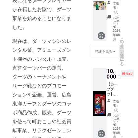
表になるダーツプレイヤー
部 70
支援
分体験
者：
が在籍したお陰で、ダーツ
コー
0人
ス】 ま
事業を始めることになりま
お届
ずは
け予
ダーツ
した。
定：
に触れ
2024
年08
て頂く
こ
月
現在は、ダーツマシンのレ
ことが
の
リ
大切で
タ
ー
ンタル業、アミューズメン
す。イ
ン
詳細を見る
を
ンスト
選
ト機器のレンタル・販売、
択
ラク
す
る
ターが
直営ダーツバーの運営、
10,
ダーツ
残り50
の持ち
000
ダーツのトーナメントや
円
方から
【カー
リーグ戦などのプロモー
投げ
プダー
方、体
ションを企画、運営。広島
ツ】
の使い
（株）
方まで
支援
東洋カープとダーツのコラ
ワンエ
レク
者：
ンター
チャー
0人
ボ商品作成、販売。ダーツ
プライ
しま
お届
ズと広
す。 場
け予
を使って町おこしや社会貢
島東洋
所：〒
定：
カープ
2024
730-
献事業、リラクゼーション
年08
のコラ
0032
こ
月