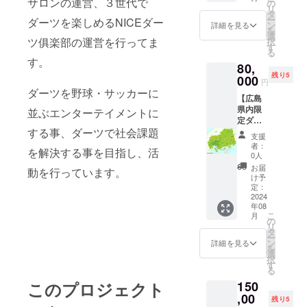
サロンの運営、３世代で
ボダー
の
リ
ツ ダー
広島県
タ
ー
ダーツを楽しめるNICEダー
ツメー
広島市
ン
詳細を見る
を
カーの
中区立
選
ツ俱楽部の運営を行ってま
択
DMCさ
町1-3
す
る
んに制
ベルプ
す。
80,
作して
ラザ4階
残り5
頂き、
000
時間：
円
初心者
13:00～
ダーツを野球・サッカーに
【広島
の方で
21:00の
県内限
も投げ
並ぶエンターテイメントに
間なら
定ダー
やすい
いつで
する事、ダーツで社会課題
ツ体験
形に仕
も可
支援
会実施
上がっ
（定休
者：
を解決する事を目指し、活
プラ
ていま
日：水
0人
ン】
す。 サ
曜日）
お届
動を行っています。
ダーツ
イズ：
定員：1
け予
体験会
W95m
定：
日8名様
実施時
2024
m×H17
※来店し
年08
間2時
0mm
て頂く
こ
月
間。広
の
事が必
リ
島県内
タ
須条件
ー
ならど
ン
です。
詳細を見る
を
こでも
選
体験
択
行きま
す
コース
る
す。
・実施
このプロジェクト
150
NICE
概要
ダーツ
,00
70分×1
残り5
倶楽部