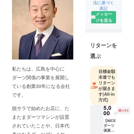
法に基づく
表記
メッセー
ジを送る
リターンを
選ぶ
私たちは、広島を中心に
目標金額
ダーツ関係の事業を展開し
未達でも
リターン
ている創業30年になる会社
が届きま
す
(All-in
です。
方式)
5,0
脱サラで始めたお店に、た
残り50
00
円
またまダーツマシンが設置
【NICE
されていたことや、日本代
ダーツ
俱楽