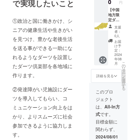
で実現したいこと
0
回 ・有
円
のイン
効期
ストラ
【中国
限
クター
地方限
2024年
が出張
定ダー
①政治と国に働きかけ、シ
12月30
して
ツ体験
日 ・実
支援
ニアの健康生活や生きがい
ダーツ
会実施
施場
者：
のレク
プラ
所
0人
を見つけ、豊かな老後生活
チャー
ン】
NICE
お届
をさせ
ダーツ
ダーツ
け予
を送る事ができる一助にな
て頂
体験会
定：
倶楽部
き、
実施時
2024
（実施
れるようなダーツを設置し
年08
ダーツ
間2時
場所ま
こ
月
をしな
間。中
たダーツ倶楽部を各地域に
の
での交
リ
がら頭
国地方
タ
通費は
ー
作ります。
も体も
ならど
ン
支援者
詳細を見る
を
健康に
こでも
選
でご負
択
なりま
行きま
す
担くだ
る
②発達障がい児施設にダー
しょ
す。
さい。
このプロ
う。
NICE
ツを導入してもらい、コ
ジェクト
ダーツ
ダーツ
などは
倶楽部
は、
All-In方
ミュニケーション向上をは
全て持
のイン
式
です。
ち込む
ストラ
かり、よりスムーズに社会
ので準
クター
目標金額に
参加できるように協力しま
備は不
が出張
関わらず、
要で
して
す。
す。 日
ダーツ
2024/08/01
程など
のレク