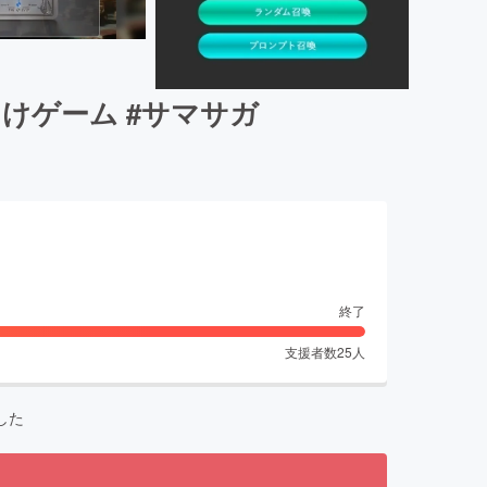
けゲーム #サマサガ
終了
支援者数
25
人
した