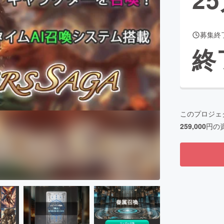
募集終
CAMPFIRE for Social Good
CAMPFIRE Creation
終
CAMPFIREふるさと納税
machi-ya
コミュニティ
このプロジェ
259,000
円の