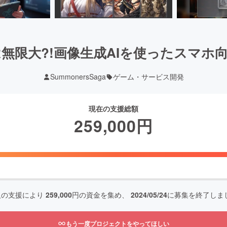
無限大?!画像生成AIを使ったスマホ向
SummonersSaga
ゲーム・サービス開発
現在の支援総額
259,000
円
人の支援により
259,000
円の資金を集め、
2024/05/24
に募集を終了しま
もう一度プロジェクトをやってほしい