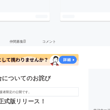
仲間募集
コメント
1
合についてのお詫び
援者限定の公開です。
4時正式版リリース！
サマナーズ