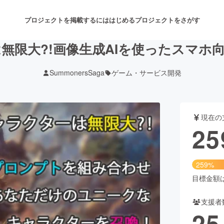
プロジェクトを掲載するには
はじめる
プロジェクトをさがす
無限大?!画像生成AIを使ったスマホ向
SummonersSaga
ゲーム・サービス開発
注目のリターン
注目の新着プロジェクト
募集終了が近いプロジェクト
も
現在の
音楽
舞台・パフォーマンス
25
ゲーム・サービス開発
フード・飲食店
259%
書籍・雑誌出版
アニメ・漫画
目標金額は1
支援者
チャレンジ
ビューティー・ヘルスケ
25