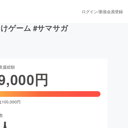
ログイン
/
新規会員登録
けゲーム #サマサガ
うすぐ公開されます
支援総額
プロダクト
9,000
円
ファッション
スポーツ
00,000円
数
ア
ソーシャルグッド
人