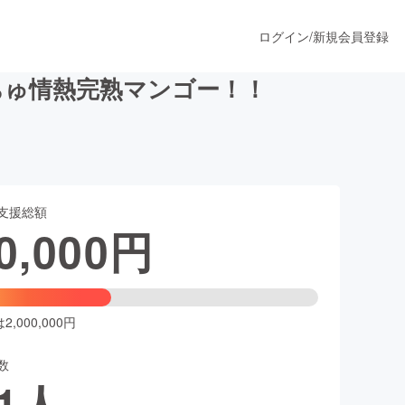
ログイン
/
新規会員登録
ちゅ情熱完熟マンゴー！！
うすぐ公開されます
支援総額
プロダクト
0,000
円
ファッション
スポーツ
,000,000円
数
ア
ソーシャルグッド
1
人