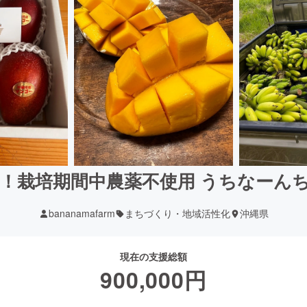
！栽培期間中農薬不使用 うちなーん
bananamafarm
まちづくり・地域活性化
沖縄県
現在の支援総額
900,000
円