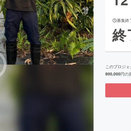
募集終
CAMPFIRE for Social Good
CAMPFIRE Creation
終
CAMPFIREふるさと納税
machi-ya
コミュニティ
このプロジェ
900,000
円の