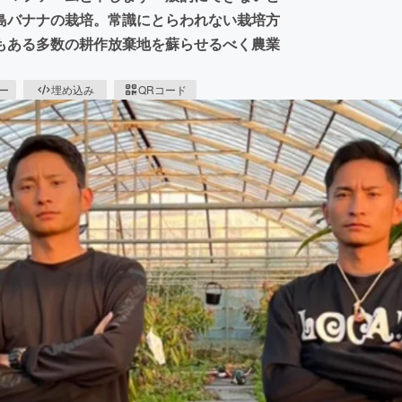
島バナナの栽培。常識にとらわれない栽培方
もある多数の耕作放棄地を蘇らせるべく農業
ピー
埋め込み
QRコード