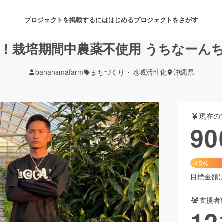
プロジェクトを掲載するには
はじめる
プロジェクトをさがす
！栽培期間中農薬不使用 うちなーん
bananamafarm
まちづくり・地域活性化
沖縄県
注目のリターン
注目の新着プロジェクト
募集終了が近いプロジェクト
も
現在の
音楽
舞台・パフォーマンス
90
ゲーム・サービス開発
フード・飲食店
45%
書籍・雑誌出版
アニメ・漫画
目標金額は2
支援者
チャレンジ
ビューティー・ヘルスケ
12