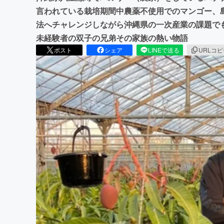
言われている栽培期間中農薬不使用でのマンゴー、
法へチャレンジしながら沖縄県の一次産業の課題で
未経験者の双子の兄弟その家族の熱い物語
ポスト
シェア
LINEで送る
URLコ