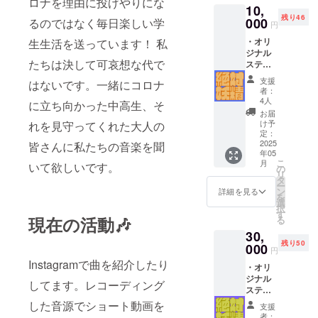
ロナを理由に投げやりにな
10,
サイズ
残り46
感で
000
るのではなく毎日楽しい学
円
す！ ・
・オリ
生生活を送っています！ 私
自主制
ジナル
作CD
たちは決して可哀想な代で
ステッ
「收錄
カー！
曲】未
支援
はないです。一緒にコロナ
！ メン
定(5曲
者：
バーで1
程度）
4人
に立ち向かった中高生、そ
からデ
・メン
お届
ザイン
バー全
け予
れを見守ってくれた大人の
しまし
員から
定：
た！
2025
のお礼
皆さんに私たちの音楽を聞
年05
【数
の手紙
こ
月
いて欲しいです。
量】5枚
上記を
の
リ
入り
郵送で
タ
ー
【サイ
お届け
ン
詳細を見る
を
ズ】
しま
選
択
5cm
す。 ・
す
現在の活動
🎶
る
X5cmに
先行音
30,
おさま
源配
残り50
るサイ
000
信！
円
ズ感で
メール
Instagramで曲を紹介したり
・オリ
す！ ・
で音源
ジナル
自主制
を配信
してます。レコーディング
ステッ
作CD
させて
カー！
【収録
いただ
した音源でショート動画を
支援
！ メン
曲】未
きま
者：