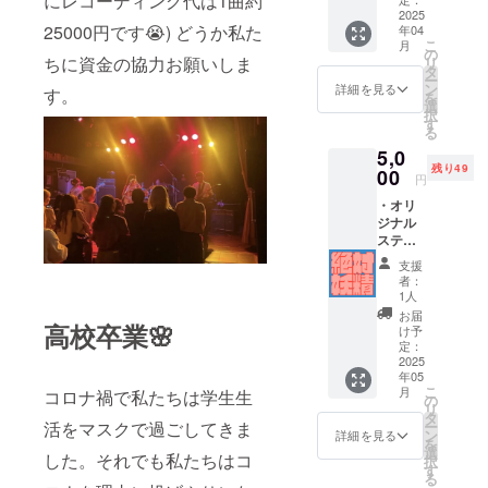
にレコーディング代は1曲約
送 自分
2025
法】郵
25000円です😭) どうか私た
年04
たちの
送
こ
月
曲がCD
の
ちに資金の協力お願いしま
リ
という
タ
ー
形にな
ン
詳細を見る
す。
を
るの
選
択
は、バ
す
る
ンドを
5,0
してる
残り49
私たち
00
円
にとっ
・オリ
て大き
ジナル
な憧れ
ステッ
で
カー メ
す！！
支援
ンバー
是非ご
者：
で1から
支援お
1人
デザイ
願いし
お届
ンしま
高校卒業
🌸
ます！
け予
した！
定：
【数
2025
年05
量】5枚
こ
月
コロナ禍で私たちは学生生
入り
の
リ
【サイ
タ
ー
活をマスクで過ごしてきま
ズ）
ン
詳細を見る
を
5cmX5
選
した。それでも私たちはコ
択
cmにお
す
る
さまる