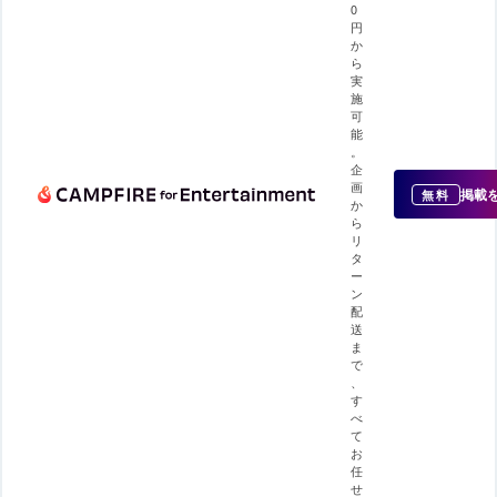
0
円
か
ら
実
施
可
能
。
企
画
掲載
無料
か
ら
リ
タ
ー
ン
配
送
ま
で
、
す
べ
て
お
任
せ