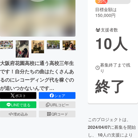
35%
目標金額は
まちづくり・地域活性化
150,000円
支援者数
CAMPFIRE for Social Good
CAMPFIRE Creation
10
人
CAMPFIREふるさと納税
machi-ya
コミュニティ
大阪府花園高校に通う高校三年生
募集終了まで残
り
です！自分たちの曲はたくさんあ
終了
るのにレコーディング代を稼ぐの
が追いつかないんです…
ポスト
シェア
LINEで送る
URLコピー
埋め込み
QRコード
このプロジェクトは、
2024/04/07
に募集を開始
し、
10
人の支援により