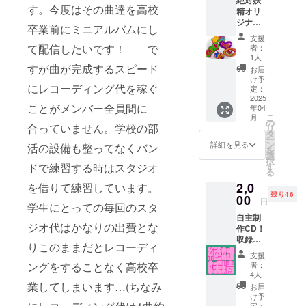
す。今度はその曲達を高校
精オリ
ジナル
卒業前にミニアルバムにし
ステッ
支援
カーで
て配信したいです！ で
者：
す！ メ
1人
ンバー
すが曲が完成するスピード
お届
で1から
け予
にレコーディング代を稼ぐ
デザイ
定：
ンしま
2025
ことがメンバー全員間に
年04
した！
こ
月
【商品
の
合っていません。学校の部
リ
ジャン
タ
ー
ル】ス
ン
詳細を見る
活の設備も整ってなくバン
を
テッ
選
択
カー
ドで練習する時はスタジオ
す
る
【数
2,0
を借りて練習しています。
量】5枚
残り46
入り
00
円
学生にとっての毎回のスタ
【サイ
自主制
ズ】
ジオ代はかなりの出費とな
作CD！
5cmX5
収録
cmにお
りこのままだとレコーディ
曲）未
さまる
支援
定（5曲
サイズ
ングをすることなく高校卒
者：
程度）
感で
4人
【お届
す！
業してしまいます…(ちなみ
お届
け方
【お届
け予
法】郵
け方
定：