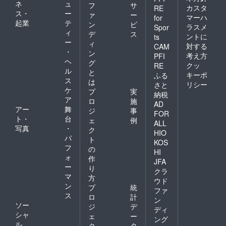
ネ
ュ
フ
サ
カスタ
RE
ス・
ー
ァ
ー
マーハ
for
起業
テ
ン
ビ
ラスメ
Spor
ィ
デ
ス
ントに
ts
ー
ィ
対する
CAM
・
ン
考え方
PFI
ヘ
グ
クッ
RE
ル
と
キーポ
ふる
ス
は
リシー
さと
ケ
プ
実
納税
ア
ロ
施
AD
アー
舞
ジ
事
FOR
ト・
台
ェ
例
ALL
写真
・
ク
HIO
パ
ト
KOS
フ
の
HI
ォ
作
JFA
ー
り
クラ
マ
方
ウド
ン
プ
統
ファ
ス
ロ
計
ン
ソー
ジ
デ
ディ
シャ
ェ
ー
ング
ル
ク
タ