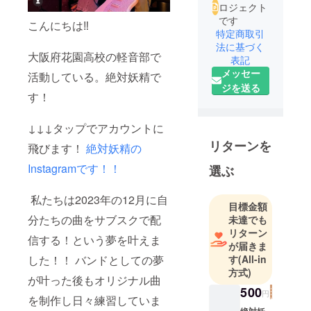
ロジェクト
です
こんにちは‼️
特定商取引
法に基づく
大阪府花園高校の軽音部で
表記
メッセー
活動している。絶対妖精で
ジを送る
す！
↓↓↓タップでアカウントに
リターンを
飛びます！
絶対妖精の
Instagramです！！
選ぶ
私たちは2023年の12月に自
目標金額
分たちの曲をサブスクで配
未達でも
リターン
信する！という夢を叶えま
が届きま
した！！ バンドとしての夢
す
(All-in
方式)
が叶った後もオリジナル曲
500
円
を制作し日々練習していま
絶対妖