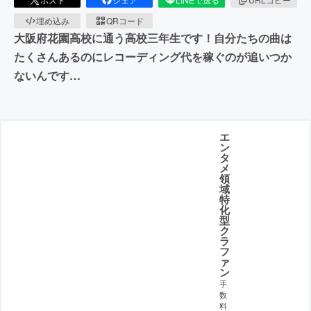
埋め込み
QRコード
大阪府花園高校に通う高校三年生です！自分たちの曲は
たくさんあるのにレコーディング代を稼ぐのが追いつか
ないんです…
エ
ン
タ
メ
領
域
特
化
型
ク
ラ
フ
ァ
ン
手
数
料