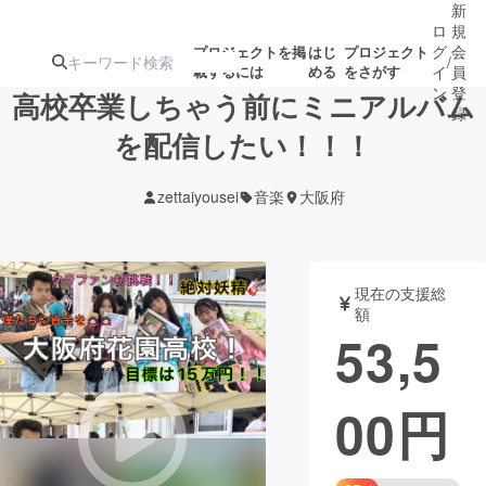
新
ロ
規
グ
会
プロジェクトを掲
はじ
プロジェクト
/
載するには
める
をさがす
イ
員
ン
登
高校卒業しちゃう前にミニアルバム
録
を配信したい！！！
人気のプロ
注目のリ
注目の新着プロ
募集終了が近いプ
もうすぐ公開
zettaiyousei
音楽
大阪府
ジェクト
ターン
ジェクト
ロジェクト
されます
アート・写真
音楽
現在の支援総
額
53,5
テクノロジー・ガジェット
ゲーム・サ
00
円
映像・映画
書籍・雑誌
ビジネス・起業
チャレンジ