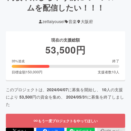
ムを配信したい！！！
zettaiyousei
音楽
大阪府
現在の支援総額
53,500
円
終了
35
%達成
目標金額
150,000
円
支援者数
10
人
このプロジェクトは、
2024/04/07
に募集を開始し、
10
人の支援
により
53,500
円の資金を集め、
2024/05/31
に募集を終了しまし
た
もう一度プロジェクトをやってほしい
ポスト
シェア
LINEで送る
URLコピー