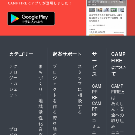
カテゴリー
起案サポート
サ
CAMP
ー
FIRE
テク
ま
プ
ス
ビ
につい
ノロ
ち
ロ
タ
ス
て
ジー
づ
ジ
ッ
・ガ
く
ェ
フ
CAM
CAMP
ジェ
り
ク
に
PFI
FIREと
ット
・
ト
相
RE
は
地
を
談
CAM
あんし
域
作
す
PFI
ん・安
活
る
る
RE
全への
性
資
コ
取り組
化
料
ミュ
み
プロ
音
請
ニ
ニュー
ダク
楽
求