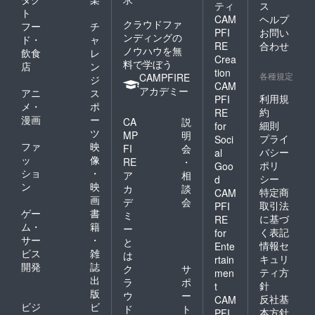
ティ
ス
ト
CAM
ヘルプ
クラウドファ
フー
チ
PFI
お問い
ンディングの
ド・
ャ
RE
合わせ
ノウハウを無
飲食
レ
Crea
料で学ぼう
店
ン
tion
各種規定
CAMPFIRE
ジ
CAM
アカデミー
アニ
ス
利用規
PFI
メ・
ポ
約
RE
漫画
ー
CA
説
細則
for
ツ
MP
明
プライ
Soci
ファ
映
FI
会
バシー
al
ッ
像
RE
・
ポリ
Goo
ショ
・
ア
相
シー
d
ン
映
カ
談
特定商
CAM
画
デ
会
取引法
PFI
ゲー
書
ミ
に基づ
RE
ム・
籍
ー
く表記
for
サー
・
と
情報セ
Ente
ビス
雑
は
キュリ
rtain
開発
誌
ク
サ
ティ方
men
出
ラ
ポ
針
t
版
ウ
ー
反社基
CAM
ビジ
ビ
ド
ト
本方針
PFI