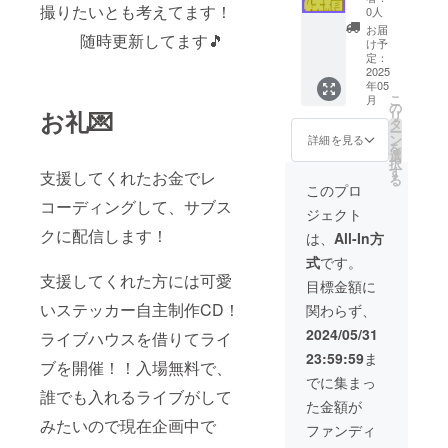
バーで1
撮りたいとも考えてます！
定（5曲
す！ レ
0人
からデ
程度) ・
コー
お届
随時更新してます🎵
ザイン
メン
ディン
け予
しまし
バー全
定：
グをし
た！
2025
員から
てデー
年05
【数
のお礼
タ化さ
こ
月
量】5枚
の手紙
の
れ次第
お礼💌
リ
入り サ
上記を
タ
配信 し
ー
イ
郵送で
ン
ます！
詳細を見る
を
ズ)5cm
お届け
選
択
X5cmに
しま
す
支援してくれたお金でレ
る
おさま
す。 ・
このプロ
るサイ
先行音
コーディングして、サブス
ジェクト
ズ感で
源配
す！ ・
クに配信します！
信！
は、
All-In方
自主制
メール
式
です。
作CD
で音源
支援してくれた方には可愛
【収録
を配信
目標金額に
曲】未
させて
いステッカー自主制作CD！
関わらず、
定（5曲
いただ
程度）
きま
2024/05/31
ライブハウスを借りてライ
・メン
す！ レ
23:59:59
ま
バー全
コー
ブを開催！！入場無料で、
員から
ディン
でに集まっ
のお礼
グをし
誰でも入れるライブがして
た金額が
の手紙
てデー
みたいので現在企画中で
・自主
タ化さ
ファンディ
制作CD
れ次第