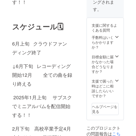
す！！
ングされま
に収録
配信 し
してあ
ます ・
す。
る曲の
ライブ
歌詞解
の招待
説力 ー
状 配信
スケジュール🗓️
支援に関するよ
ド！ 上
を記念
くある質問
記を郵
してラ
送でお
イブイ
手数料はいく
届けし
ベント
らかかります
6月上旬 クラウドファン
ます。
を行い
か？
・先行
ます！
ディング終了
音源配
開催決
目標金額に届
信！
定次第
かなかった場
↓6月下旬 レコーディング
メール
絶対妖
合どうなりま
で音源
精の
すか？
開始12月 全ての曲を録
を配信
Instagr
させて
amにて
支援で困った
り終える
いただ
発表し
時はどこに相
きま
ます。
談したらいい
す！ レ
日時な
ですか？
2025年1月上旬 サブスク
コー
どは未
ディン
定です
でミニアルバムを配信開始
ヘルプページを
グをし
が、大
見る
てデー
する！！
阪市内
タ化さ
で開催
れ次第
したい
このプロジェクト
2月下旬 高校卒業予定4月
配信 し
と考え
の問題報告は
こち
ます ・
ており