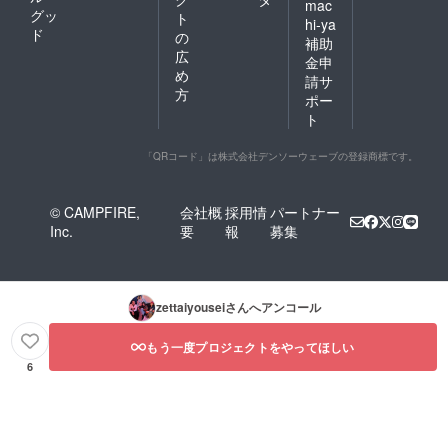
mac
グッ
ト
hi-ya
ド
の
補助
広
金申
め
請サ
方
ポー
ト
「QRコード」は株式会社デンソーウェーブの登録商標です。
© CAMPFIRE,
会社概
採用情
パートナー
Inc.
要
報
募集
zettaiyousei
さんへアンコール
もう一度プロジェクトをやってほしい
6