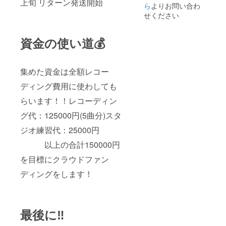
上旬 リターン発送開始
ライブ
ら
よりお問い合わ
ます。
の招待
（2025
せください
状 配信
年5月頃
を記念
開催予
してラ
定）
資金の使い道💰
イブイ
ベント
を行い
ます！
集めた資金は全額レコー
開催決
定次第
ディング費用に使わしても
絶対妖
らいます！！レコーディン
精の
Instagr
グ代：125000円(5曲分)スタ
amにて
発表し
ジオ練習代：25000円
ます。
日時な
以上の合計150000円
どは未
定です
を目標にクラウドファン
が、大
ディングをします！
阪市内
で開催
した い
と考え
ており
最後に‼️
ます
(2025年