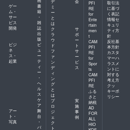
画
デ
会
取引法
PFI
ゲー
書
ミ
に基づ
RE
ム・
籍
ー
く表記
for
サー
・
と
情報セ
Ente
ビス
雑
は
キュリ
rtain
開発
誌
ク
サ
ティ方
men
出
ラ
ポ
針
t
版
ウ
ー
反社基
CAM
ビジ
ビ
ド
ト
本方針
PFI
ネ
ュ
フ
サ
カスタ
RE
ス・
ー
ァ
ー
マーハ
for
起業
テ
ン
ビ
ラスメ
Spor
ィ
デ
ス
ントに
ts
ー
ィ
対する
CAM
・
ン
考え方
PFI
ヘ
グ
クッ
RE
ル
と
キーポ
ふる
ス
は
リシー
さと
ケ
プ
実
納税
ア
ロ
施
AD
アー
舞
ジ
事
FOR
ト・
台
ェ
例
ALL
写真
・
ク
HIO
パ
ト
KOS