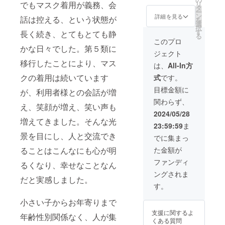
でもマスク着用が義務、会
リ
タ
ー
ン
詳細を見る
話は控える、という状態が
を
選
択
す
長く続き、とてもとても静
る
このプロ
かな日々でした。第５類に
ジェクト
移行したことにより、マス
は、
All-In方
クの着用は続いています
式
です。
目標金額に
が、利用者様との会話が増
関わらず、
え、笑顔が増え、笑い声も
2024/05/28
増えてきました。そんな光
23:59:59
ま
景を目にし、人と交流でき
でに集まっ
ることはこんなにも心が明
た金額が
ファンディ
るくなり、幸せなことなん
ングされま
だと実感しました。
す。
小さい子からお年寄りまで
支援に関するよ
年齢性別関係なく、人が集
くある質問