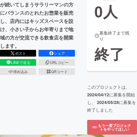
0
人
が続いてしまうサラリーマンの方
まちづくり・地域活性化
にバランスのとれたお惣菜を販売
し、店内にはキッズスペースを設
け、小さい子からお年寄りまで地
CAMPFIRE for Social Good
CAMPFIRE Creation
募集終了まで残
域の方が交流できる飲食店を開業
り
CAMPFIREふるさと納税
machi-ya
コミュニティ
します。
終了
ポスト
シェア
LINEで送る
URLコピー
埋め込み
QRコード
このプロジェクトは、
2024/04/12
に募集を開始
し、
2024/05/28
に募集を
終了しました
もう一度プロジェク
トをやってほしい