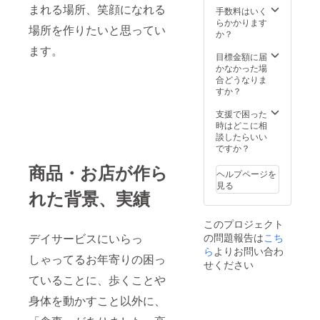
まれる場所、笑顔になれる
手数料はいく
らかかります
場所を作りたいと思ってい
か？
ます。
目標金額に届
かなかった場
合どうなりま
すか？
支援で困った
時はどこに相
談したらいい
ですか？
商品・お店が作ら
ヘルプページを
見る
れた背景、実績
このプロジェクト
デイサービスにいらっ
の問題報告は
こち
ら
よりお問い合わ
しゃってるお年寄りの困っ
せください
ていることに、歩くことや
身体を動かすこと以外に、