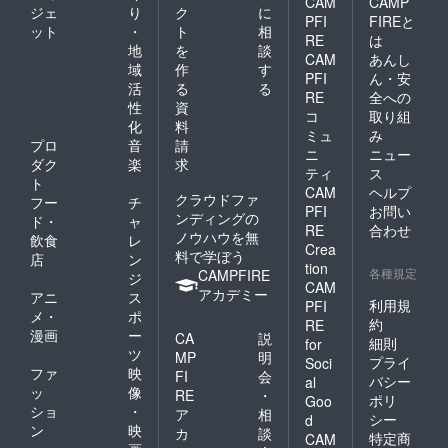
CAM
CAMP
ジェ
り
ク
に
PFI
FIREと
ット
・
ト
相
RE
は
地
を
談
CAM
あんし
域
作
す
PFI
ん・安
活
る
る
RE
全への
性
資
コ
取り組
化
料
ミュ
み
プロ
音
請
ニ
ニュー
ダク
楽
求
ティ
ス
ト
CAM
ヘルプ
クラウドファ
フー
チ
PFI
お問い
ンディングの
ド・
ャ
RE
合わせ
ノウハウを無
飲食
レ
Crea
料で学ぼう
店
ン
tion
各種規定
CAMPFIRE
ジ
CAM
アカデミー
アニ
ス
利用規
PFI
メ・
ポ
約
RE
漫画
ー
CA
説
細則
for
ツ
MP
明
プライ
Soci
ファ
映
FI
会
バシー
al
ッ
像
RE
・
ポリ
Goo
ショ
・
ア
相
シー
d
ン
映
カ
談
特定商
CAM