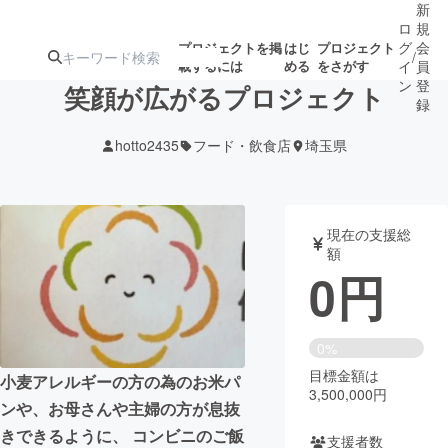
新
ロ
規
グ
会
プロジェクトを掲
はじ
プロジェクト
/
載するには
める
をさがす
イ
員
ン
登
笑顔が広がるプロジェクト
録
hotto2435
フード・飲食店
埼玉県
人気のプロ
注目のリ
注目の新着プロ
募集終了が近いプ
もうすぐ公開
ジェクト
ターン
ジェクト
ロジェクト
されます
現在の支援総
額
アート・写真
音楽
0
円
テクノロジー・ガジェット
ゲーム・サ
0%
目標金額は
映像・映画
書籍・雑誌
小麦アレルギーの方の為のお米パ
3,500,000円
ンや、お母さんや主婦の方が息抜
ビジネス・起業
チャレンジ
きできるように、 コンビニのご飯
支援者数