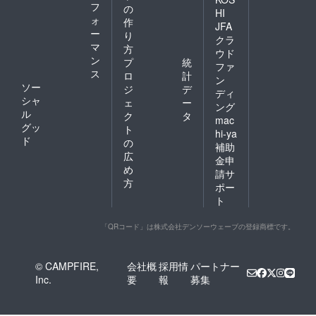
フ
の
HI
ォ
作
JFA
ー
り
クラ
マ
方
ウド
ン
プ
統
ファ
ス
ロ
計
ン
ソー
ジ
デ
ディ
シャ
ェ
ー
ング
ル
ク
タ
mac
グッ
ト
hi-ya
ド
の
補助
広
金申
め
請サ
方
ポー
ト
「QRコード」は株式会社デンソーウェーブの登録商標です。
© CAMPFIRE,
会社概
採用情
パートナー
Inc.
要
報
募集