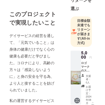
リターンを
選ぶ
このプロジェクト
目標金額
で実現したいこと
未達でも
リターン
が届きま
デイサービスの経営を通し
す
(All-in
て、「元気でいること」は
方式)
身体の健康だけでなく心の
5,0
健康も必要だと学びまし
00
円
た。コロナにより、高齢の
ロゴ
マーク
方々は「感染しないよう
のス
テッ
に」と身の安全を守る為、
支援
カー (5
者：
㎝×5
より人と接することを妨げ
0人
㎝）
お届
られていました。
け予
定：
2024
私の運営するデイサービス
年08
こ
月
の