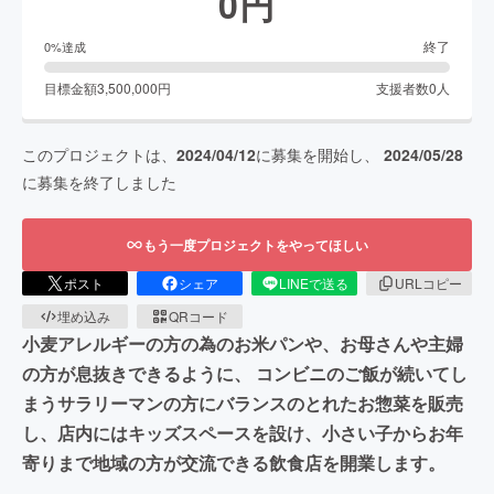
0
円
終了
0
%達成
目標金額
3,500,000
円
支援者数
0
人
このプロジェクトは、
2024/04/12
に募集を開始し、
2024/05/28
に募集を終了しました
もう一度プロジェクトをやってほしい
ポスト
シェア
LINEで送る
URLコピー
埋め込み
QRコード
小麦アレルギーの方の為のお米パンや、お母さんや主婦
の方が息抜きできるように、 コンビニのご飯が続いてし
まうサラリーマンの方にバランスのとれたお惣菜を販売
し、店内にはキッズスペースを設け、小さい子からお年
寄りまで地域の方が交流できる飲食店を開業します。