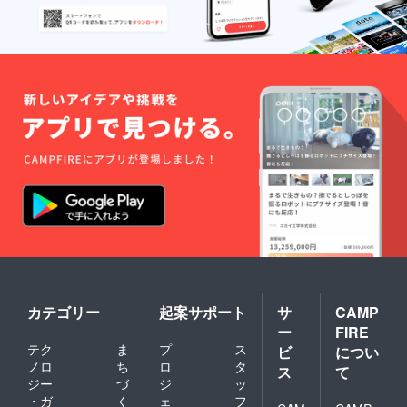
カテゴリー
起案サポート
サ
CAMP
ー
FIRE
テク
ま
プ
ス
ビ
につい
ノロ
ち
ロ
タ
ス
て
ジー
づ
ジ
ッ
・ガ
く
ェ
フ