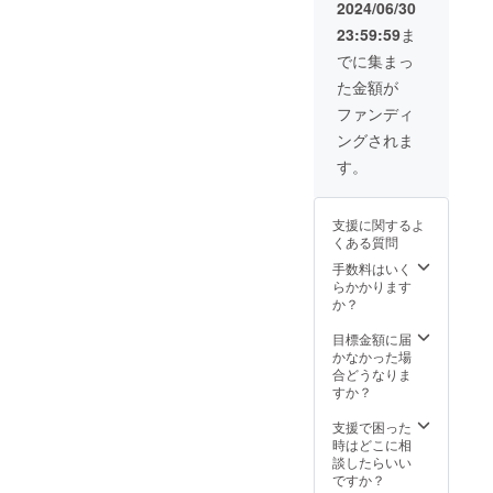
枚
2024/06/30
PRODU
23:59:59
ま
CT：
N/C BA
でに集まっ
L/S
た金額が
TEE(AG
C-0424)
ファンディ
SIZE：
ングされま
FREE
(バスト
す。
126cm
着丈
74cm
支援に関するよ
袖丈
くある質問
58cm
肩幅
手数料はいく
56cm)
らかかります
※誤差
か？
が生じ
る可能
目標金額に届
性が有
かなかった場
ります
合どうなりま
COLOR
すか？
：
NIGHT
支援で困った
数量 1
時はどこに相
枚
談したらいい
PRICE
ですか？