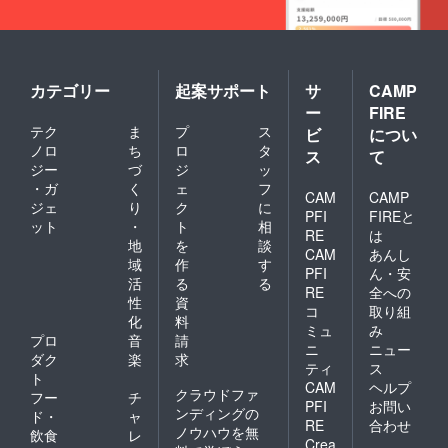
カテゴリー
起案サポート
サ
CAMP
ー
FIRE
テク
ま
プ
ス
ビ
につい
ノロ
ち
ロ
タ
ス
て
ジー
づ
ジ
ッ
・ガ
く
ェ
フ
CAM
CAMP
ジェ
り
ク
に
PFI
FIREと
ット
・
ト
相
RE
は
地
を
談
CAM
あんし
域
作
す
PFI
ん・安
活
る
る
RE
全への
性
資
コ
取り組
化
料
ミュ
み
プロ
音
請
ニ
ニュー
ダク
楽
求
ティ
ス
ト
CAM
ヘルプ
クラウドファ
フー
チ
PFI
お問い
ンディングの
ド・
ャ
RE
合わせ
ノウハウを無
飲食
レ
Crea