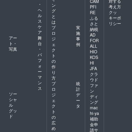
対する
CAM
・
ン
考え方
PFI
ヘ
グ
クッ
RE
ル
と
キーポ
ふる
ス
は
リシー
さと
ケ
プ
実
納税
ア
ロ
施
AD
アー
舞
ジ
事
FOR
ト・
台
ェ
例
ALL
写真
・
ク
HIO
パ
ト
KOS
フ
の
HI
ォ
作
JFA
ー
り
クラ
マ
方
ウド
ン
プ
統
ファ
ス
ロ
計
ン
ソー
ジ
デ
ディ
シャ
ェ
ー
ング
ル
ク
タ
mac
グッ
ト
hi-ya
ド
の
補助
広
金申
め
請サ