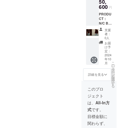
50,
が生じ
る可能
600
円
性が有
PRODU
ります
CT：
COLOR
N/C BA
：
H/S
NIGHT
支援
TEE(AG
PRICE
者：
C-0324)
：
0人
SIZE：
¥26,400
お届
FREE
-(税込・
け予
(バスト
送料込
定：
126cm
2024
み) 数
年10
着丈
量 1枚
こ
月
74cm
の
リ
袖丈
タ
ー
25.5cm
ン
詳細を見る
を
肩幅
選
択
56cm)
す
る
※誤差
このプロ
が生じ
ジェクト
る可能
性が有
は、
All-In方
ります
式
です。
COLOR
：
目標金額に
NIGHT
関わらず、
数量 1