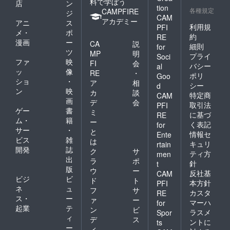
料で学ぼう
店
ン
tion
各種規定
CAMPFIRE
ジ
CAM
アカデミー
アニ
ス
利用規
PFI
メ・
ポ
約
RE
漫画
ー
CA
説
細則
for
ツ
MP
明
プライ
Soci
ファ
映
FI
会
バシー
al
ッ
像
RE
・
ポリ
Goo
ショ
・
ア
相
シー
d
ン
映
カ
談
特定商
CAM
画
デ
会
取引法
PFI
ゲー
書
ミ
に基づ
RE
ム・
籍
ー
く表記
for
サー
・
と
情報セ
Ente
ビス
雑
は
キュリ
rtain
開発
誌
ク
サ
ティ方
men
出
ラ
ポ
針
t
版
ウ
ー
反社基
CAM
ビジ
ビ
ド
ト
本方針
PFI
ネ
ュ
フ
サ
カスタ
RE
ス・
ー
ァ
ー
マーハ
for
起業
テ
ン
ビ
ラスメ
Spor
ィ
デ
ス
ントに
ts
ー
ィ