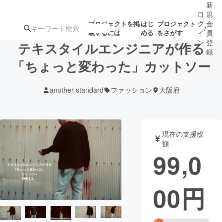
新
ロ
規
グ
会
プロジェクトを掲
はじ
プロジェクト
/
載するには
める
をさがす
イ
員
ン
登
テキスタイルエンジニアが作る
録
「ちょっと変わった」カットソー
人気のプロ
注目のリ
注目の新着プロ
募集終了が近いプ
もうすぐ公開
another standard
ファッション
大阪府
ジェクト
ターン
ジェクト
ロジェクト
されます
アート・写真
音楽
現在の支援総
額
99,0
テクノロジー・ガジェット
ゲーム・サ
00
円
映像・映画
書籍・雑誌
ビジネス・起業
チャレンジ