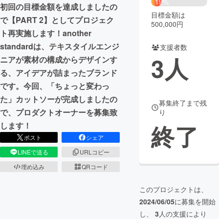
19%
初回の目標金額を達成しましたの
目標金額は
まちづくり・地域活性化
で【PART 2】としてプロジェク
500,000円
ト再実施します！another
standardは、テキスタイルエンジ
支援者数
CAMPFIRE for Social Good
CAMPFIRE Creation
3
人
ニアが素材の構成からデザインす
CAMPFIREふるさと納税
machi-ya
コミュニティ
る、アイデアが詰まったブランド
です。今回、「ちょっと変わっ
た」カットソーが完成しましたの
募集終了まで残
で、プロダクトオーナーを募集致
り
終了
します！
ポスト
シェア
LINEで送る
URLコピー
埋め込み
QRコード
このプロジェクトは、
2024/06/05
に募集を開始
し、
3
人の支援により