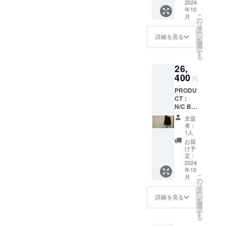
126cm
2024
年10
着丈
こ
月
74cm
の
リ
袖丈
タ
ー
25.5cm
ン
詳細を見る
を
肩幅
選
択
56cm)
す
る
※誤差
26,
が生じ
る可能
400
円
性が有
PRODU
ります
CT：
COLOR
N/C BA
：
L/S
NIGHT
支援
TEE(AG
PRICE
者：
C-0424)
：
1人
SIZE：
¥24,200
お届
FREE
-(税込・
け予
(バスト
送料込
定：
126cm
2024
み) 数
年10
着丈
量 1枚
こ
月
74cm
の
リ
袖丈
タ
ー
58cm
ン
詳細を見る
を
肩幅
選
択
56cm)
す
る
※誤差