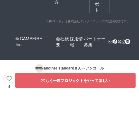
方
ポー
ト
「QRコード」は株式会社デンソーウェーブの登録商標です。
© CAMPFIRE,
会社概
採用情
パートナー
Inc.
要
報
募集
another standard
さんへアンコール
もう一度プロジェクトをやってほしい
5