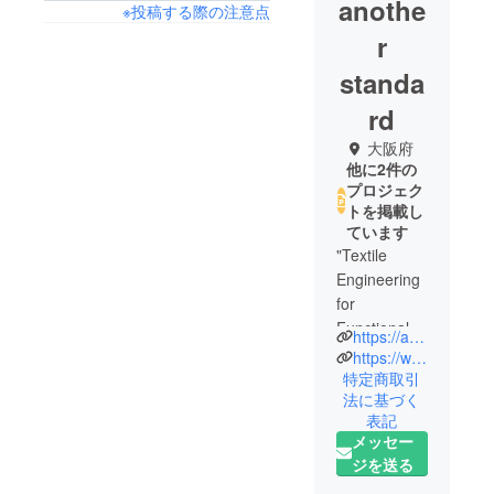
anothe
※投稿する際の注意点
r
standa
rd
大阪府
他に2件の
プロジェク
トを掲載し
ています
"Textile
Engineering
for
Functional
https://another-standard.com/
Beauty"
https://www.instagram.com/another_standard_
another
特定商取引
法に基づく
standardは
表記
テキスタイ
メッセー
ルエンジニ
ジを送る
アであるデ