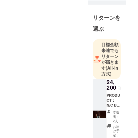
ザイナーが
生地設計か
ら製品デザ
リターンを
インまで、
選ぶ
「今までに
無いもの」
を創造す
目標金額
る、少し変
未達でも
わったアパ
リターン
が届きま
レルです。
す
(All-in
素材構成や
方式)
糸からのモ
24,
ノづくりを
200
円
行っていま
PRODU
す。
CT：
N/C BA
H/S
支援
TEE(AG
者：
C-0324)
2人
SIZE：
お届
FREE(
け予
バスト
定：