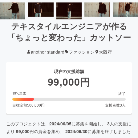
テキスタイルエンジニアが作る
「ちょっと変わった」カットソー
another standard
ファッション
大阪府
現在の支援総額
99,000
円
終了
19
%達成
目標金額
500,000
円
支援者数
3
人
このプロジェクトは、
2024/06/05
に募集を開始し、
3
人の支援に
より
99,000
円の資金を集め、
2024/06/30
に募集を終了しました