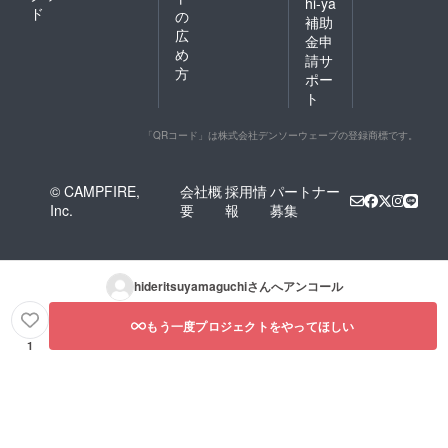
hi-ya
ド
の
補助
広
金申
め
請サ
方
ポー
ト
「QRコード」は株式会社デンソーウェーブの登録商標です。
© CAMPFIRE,
会社概
採用情
パートナー
Inc.
要
報
募集
hideritsuyamaguchi
さんへアンコール
もう一度プロジェクトをやってほしい
1