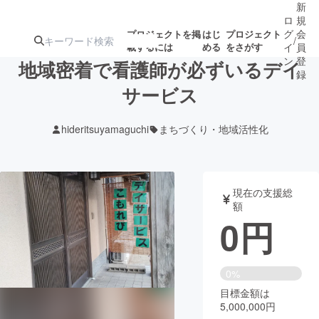
新
ロ
規
グ
会
プロジェクトを掲
はじ
プロジェクト
/
載するには
める
をさがす
イ
員
ン
登
地域密着で看護師が必ずいるデイ
録
サービス
人気のプロ
注目のリ
注目の新着プロ
募集終了が近いプ
もうすぐ公開
hideritsuyamaguchi
まちづくり・地域活性化
ジェクト
ターン
ジェクト
ロジェクト
されます
アート・写真
音楽
現在の支援総
額
0
円
テクノロジー・ガジェット
ゲーム・サ
映像・映画
書籍・雑誌
0%
目標金額は
5,000,000円
ビジネス・起業
チャレンジ