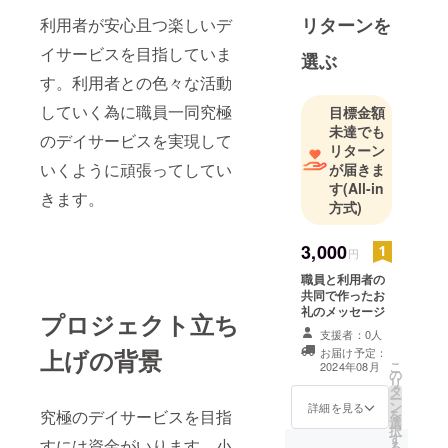
リターンを
利用者が安心且つ楽しいデ
イサービスを目指していま
選ぶ
す。利用者との色々な活動
していく為に職員一同究極
目標金額
未達でも
のデイサービスを実現して
リターン
いくように頑張ってしてい
が届きま
す
(All-in
きます。
方式)
3,000
円
職員と利用者の
共同で作ったお
礼のメッセージ
プロジェクト立ち
支援者：0人
上げの背景
お届け予定：
こ
2024年08月
の
リ
タ
ー
ン
詳細を見る
究極のデイサービスを目指
を
選
択
す
すには資金がいります。小
る