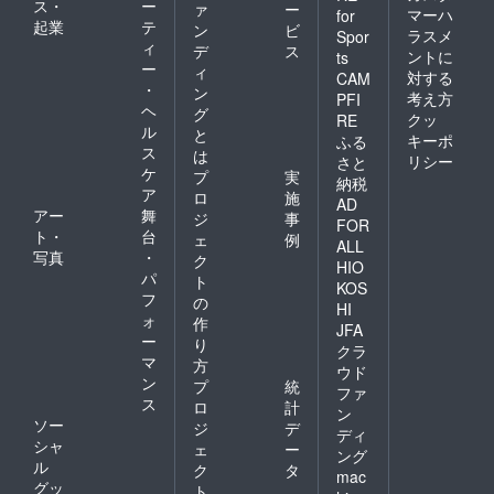
ス・
ー
ァ
ー
マーハ
for
起業
テ
ン
ビ
ラスメ
Spor
ィ
デ
ス
ントに
ts
ー
ィ
対する
CAM
・
ン
考え方
PFI
ヘ
グ
クッ
RE
ル
と
キーポ
ふる
ス
は
リシー
さと
ケ
プ
実
納税
ア
ロ
施
AD
アー
舞
ジ
事
FOR
ト・
台
ェ
例
ALL
写真
・
ク
HIO
パ
ト
KOS
フ
の
HI
ォ
作
JFA
ー
り
クラ
マ
方
ウド
ン
プ
統
ファ
ス
ロ
計
ン
ソー
ジ
デ
ディ
シャ
ェ
ー
ング
ル
ク
タ
mac
グッ
ト