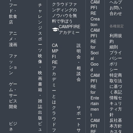
CAM
ヘルプ
クラウドファ
フー
チ
PFI
お問い
ンディングの
ド・
ャ
RE
合わせ
ノウハウを無
飲食
レ
Crea
料で学ぼう
店
ン
tion
各種規定
CAMPFIRE
ジ
CAM
アカデミー
アニ
ス
利用規
PFI
メ・
ポ
約
RE
漫画
ー
CA
説
細則
for
ツ
MP
明
プライ
Soci
ファ
映
FI
会
バシー
al
ッ
像
RE
・
ポリ
Goo
ショ
・
ア
相
シー
d
ン
映
カ
談
特定商
CAM
画
デ
会
取引法
PFI
ゲー
書
ミ
に基づ
RE
ム・
籍
ー
く表記
for
サー
・
と
情報セ
Ente
ビス
雑
は
キュリ
rtain
開発
誌
ク
サ
ティ方
men
出
ラ
ポ
針
t
版
ウ
ー
反社基
CAM
ビジ
ビ
ド
ト
本方針
PFI
ネ
ュ
フ
サ
カスタ
RE