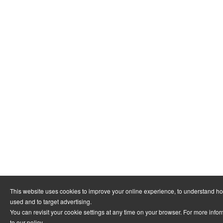
This website uses cookies to improve your online experience, to understand ho
used and to target advertising.
You can revisit your cookie settings at any time on your browser. For more infor
to
our policy
.