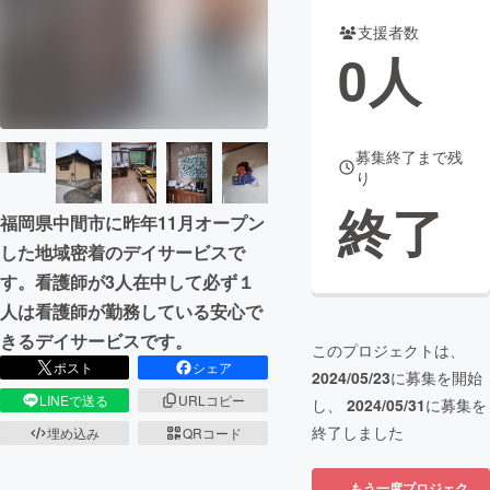
支援者数
まちづくり・地域活性化
0
人
CAMPFIRE for Social Good
CAMPFIRE Creation
CAMPFIREふるさと納税
machi-ya
コミュニティ
募集終了まで残
り
終了
福岡県中間市に昨年11月オープン
した地域密着のデイサービスで
す。看護師が3人在中して必ず１
人は看護師が勤務している安心で
きるデイサービスです。
このプロジェクトは、
ポスト
シェア
2024/05/23
に募集を開始
LINEで送る
URLコピー
し、
2024/05/31
に募集を
終了しました
埋め込み
QRコード
もう一度プロジェク