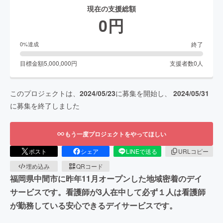
現在の支援総額
0
円
終了
0
%達成
目標金額
5,000,000
円
支援者数
0
人
このプロジェクトは、
2024/05/23
に募集を開始し、
2024/05/31
に募集を終了しました
もう一度プロジェクトをやってほしい
ポスト
シェア
LINEで送る
URLコピー
埋め込み
QRコード
福岡県中間市に昨年11月オープンした地域密着のデイ
サービスです。看護師が3人在中して必ず１人は看護師
が勤務している安心できるデイサービスです。