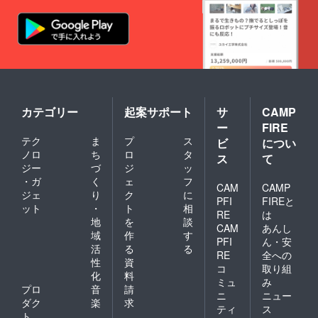
カテゴリー
起案サポート
サ
CAMP
ー
FIRE
テク
ま
プ
ス
ビ
につい
ノロ
ち
ロ
タ
ス
て
ジー
づ
ジ
ッ
・ガ
く
ェ
フ
CAM
CAMP
ジェ
り
ク
に
PFI
FIREと
ット
・
ト
相
RE
は
地
を
談
CAM
あんし
域
作
す
PFI
ん・安
活
る
る
RE
全への
性
資
コ
取り組
化
料
ミュ
み
プロ
音
請
ニ
ニュー
ダク
楽
求
ティ
ス
ト