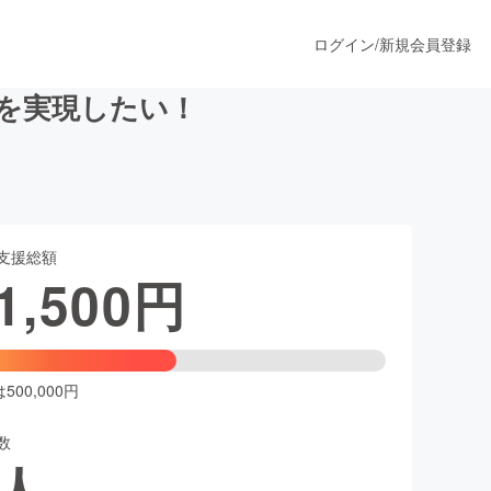
ログイン
/
新規会員登録
食卓を実現したい！
うすぐ公開されます
支援総額
プロダクト
1,500
円
ファッション
スポーツ
00,000円
数
ア
ソーシャルグッド
人