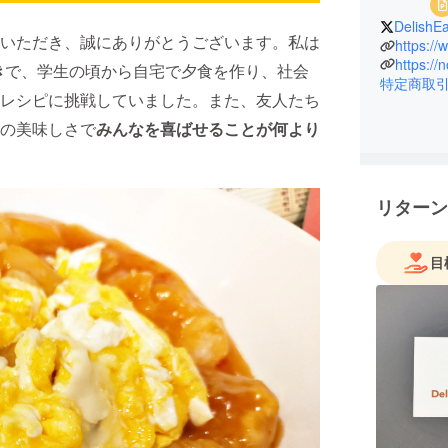
DelishE
いただき、誠にありがとうございます。私は
https:/
https://
き
で、学生の頃から自宅で夕食を作り、社会
特定商取
レシピに挑戦していました。また、友人たち
の美味しさで
みんなを喜ばせることが何より
リターン
目