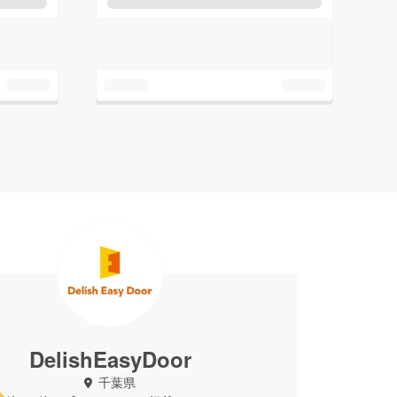
DelishEasyDoor
千葉県