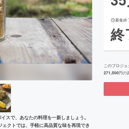
募集終
CAMPFIRE for Social Good
CAMPFIRE Creation
終
CAMPFIREふるさと納税
machi-ya
コミュニティ
このプロジェ
271,500
円の
ナルスパイスで、あなたの料理を一新しましょう。
ジェクトでは、手軽に高品質な味を再現でき