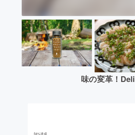
味の変革！Del
54
%達成