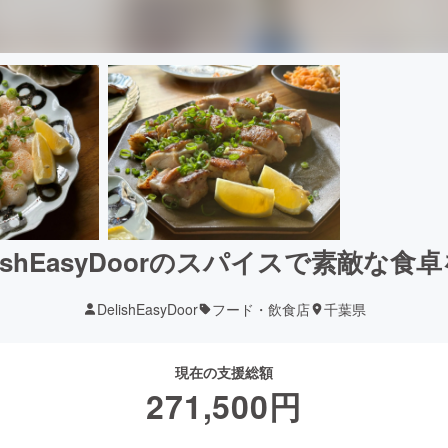
ishEasyDoorのスパイスで素敵な
DelishEasyDoor
フード・飲食店
千葉県
現在の支援総額
271,500
円