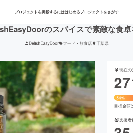
プロジェクトを掲載するには
はじめる
プロジェクトをさがす
ishEasyDoorのスパイスで素敵な
DelishEasyDoor
フード・飲食店
千葉県
注目のリターン
注目の新着プロジェクト
募集終了が近いプロジェクト
も
現在の
音楽
舞台・パフォーマンス
27
ゲーム・サービス開発
フード・飲食店
54%
書籍・雑誌出版
アニメ・漫画
目標金額は5
支援者
チャレンジ
ビューティー・ヘルスケ
35