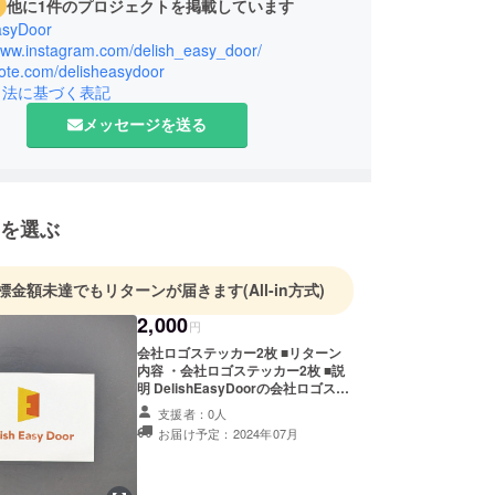
他に1件のプロジェクトを掲載しています
asyDoor
/www.instagram.com/delish_easy_door/
note.com/delisheasydoor
引法に基づく表記
メッセージを送る
を選ぶ
標金額未達でもリターンが届きます
(All-in方式)
2,000
円
会社ロゴステッカー2枚 ■リターン
内容 ・会社ロゴステッカー2枚 ■説
明 DelishEasyDoorの会社ロゴス
テッカーを2枚リターンとして送ら
支援者：0人
せていただきます。 ■発送について
お届け予定：2024年07月
発送時期は2024年7月を予定してお
ります。 日本郵便のミニレターで送
付させていただきます。