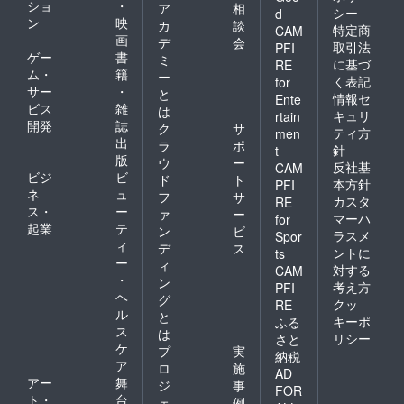
ショ
・
ア
相
シー
d
ン
映
カ
談
特定商
CAM
画
デ
会
取引法
PFI
ゲー
書
ミ
に基づ
RE
ム・
籍
ー
く表記
for
サー
・
と
情報セ
Ente
ビス
雑
は
キュリ
rtain
開発
誌
ク
サ
ティ方
men
出
ラ
ポ
針
t
版
ウ
ー
反社基
CAM
ビジ
ビ
ド
ト
本方針
PFI
ネ
ュ
フ
サ
カスタ
RE
ス・
ー
ァ
ー
マーハ
for
起業
テ
ン
ビ
ラスメ
Spor
ィ
デ
ス
ントに
ts
ー
ィ
対する
CAM
・
ン
考え方
PFI
ヘ
グ
クッ
RE
ル
と
キーポ
ふる
ス
は
リシー
さと
ケ
プ
実
納税
ア
ロ
施
AD
アー
舞
ジ
事
FOR
ト・
台
ェ
例