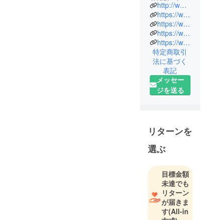
花絵師 ／
http://www.hanae.or.jp/wordpress/
Flowerscape
https://www.tokyo-infiorata.com/
Artist
https://www.youtube.com/channel/UCo4O_cTXMzUAXH_0C4ATPYQ
https://www.facebook.com/flowersyell2011/
https://www.facebook.com/HANAEJAPAN2017/
一般社団法
特定商取引
人花絵文化
法に基づく
協会 代表理
表記
事
メッセー
ジを送る
1961 年東京
生まれ。日
本大学芸術
リターンを
学部演劇学
科卒業。
選ぶ
限りある命
＝Ephemeral
目標金額
をテーマ
未達でも
に、国内外
リターン
において花
が届きま
やキャンド
す
(All-in
ル等を使っ