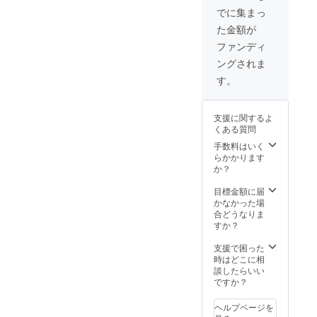
デザイ
でに集まっ
ン・花
た金額が
材・制
作全て
2019年3月か
ファンディ
が含ま
らinterfmで
ングされま
れま
す。作
番組DJを行
す。
品のサ
う。
イズは
（「Flower’s
90cm×
支援に関するよ
90cm。
YELL」毎週
くある質問
アー
土曜日16：
ティ
手数料はいく
43～16：58
フィ
らかかります
シャル
か？
放
フラ
送）
ワーと
目標金額に届
カラー
かなかった場
サン
合どうなりま
ド、木
すか？
屑を
使って
支援で困った
つくり
時はどこに相
「Flowers
ます。
談したらいい
have no
接着剤
ですか？
で固定
borders！
するの
ヘルプページを
（花を愛で
で立て