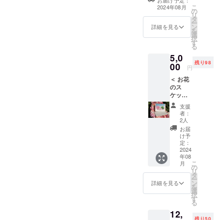
で使用したカー
手紙を
ベントへと
こ
2024年08月
の
ネーションで製
送らせ
育て上げ
リ
タ
作したフラワー
ていた
ー
た。
ン
ペーパー（A4サ
だきま
詳細を見る
を
選
イズ）を5枚セッ
す。
択
す
トでお送りしま
る
す。
5,0
残り98
00
円
海外では
＜ お花
歌舞伎絵を
のス
花で再現す
ケッチ
る「花歌舞
ブック
支援
（1冊）
伎」の創作
者：
＞
2人
をはじめ、
TOKYO
お届
ローマ教皇
FLOWE
け予
R
定：
やベトナム
CARPE
2024
共産党書記
年08
T 2024
こ
月
で使用
長等、 VIP
の
リ
した
タ
に捧げる作
ー
カー
ン
詳細を見る
を
品も創作す
ネー
選
択
ション
る。これら
す
る
で製作
の活動が
12,
した
残り50