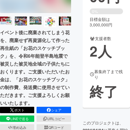
まちづくり・地域活性化
0%
目標金額は
3,000,000円
CAMPFIRE for Social Good
CAMPFIRE Creation
イベント後に廃棄されてしまう花
CAMPFIREふるさと納税
machi-ya
コミュニティ
支援者数
を、廃棄せず再資源化して作った
2
人
再生紙の「お花のスケッチブッ
ク」を、令和6年能登半島地震で
被災した被災地全域の子供たちに
おくります。ご支援いただいたお
募集終了まで残
り
金は、「お花のスケッチブック」
終了
の制作費、発送費に使用させてい
ただきます。ご支援よろしくお願
いいたします。
ポスト
シェア
LINEで送る
URLコピー
このプロジェクトは、
埋め込み
QRコード