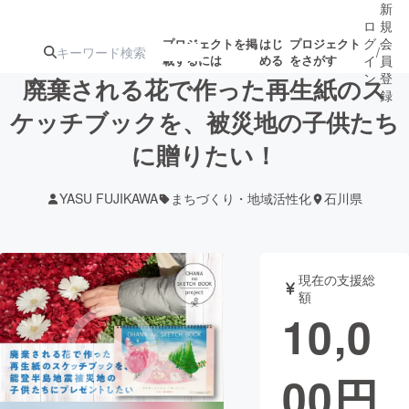
新
ロ
規
グ
会
プロジェクトを掲
はじ
プロジェクト
/
載するには
める
をさがす
イ
員
ン
登
廃棄される花で作った再生紙のス
録
ケッチブックを、被災地の子供たち
に贈りたい！
人気のプロ
注目のリ
注目の新着プロ
募集終了が近いプ
もうすぐ公開
ジェクト
ターン
ジェクト
ロジェクト
されます
YASU FUJIKAWA
まちづくり・地域活性化
石川県
アート・写真
音楽
現在の支援総
テクノロジー・ガジェット
ゲーム・サ
額
10,0
映像・映画
書籍・雑誌
00
円
ビジネス・起業
チャレンジ