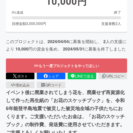
10,000
円
終了
0
%達成
目標金額
3,000,000
円
支援者数
2
人
このプロジェクトは、
2024/04/04
に募集を開始し、
2
人の支援に
より
10,000
円の資金を集め、
2024/05/31
に募集を終了しました
もう一度プロジェクトをやってほしい
ポスト
シェア
LINEで送る
URLコピー
埋め込み
QRコード
イベント後に廃棄されてしまう花を、廃棄せず再資源化
して作った再生紙の「お花のスケッチブック」を、令和
6年能登半島地震で被災した被災地全域の子供たちにお
くります。ご支援いただいたお金は、「お花のスケッチ
ブック」の制作費、発送費に使用させていただきます。
ご支援よろしくお願いいたします。