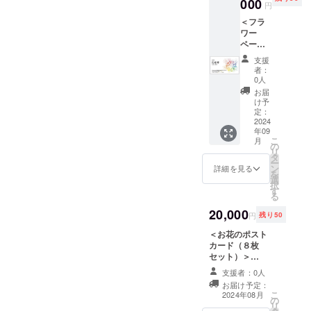
「情熱大
「お花
000
円
のス
陸」等、テ
＜フラ
ケッチ
レビ・ラジ
ワー
ブッ
ペー
ク」を1
オ・新聞・
パー名
冊お送
支援
雑誌・WEB
刺（片
りしま
者：
等、多く
面カ
す。
0人
ラー/10
（限定
の メ
お届
0枚）＞
100口）
け予
ディアで紹
TOKYO
定：
FLOWE
2024
介され
年09
R
る。
こ
月
CARPE
の
リ
T 2024
タ
ー
で使用
ン
詳細を見る
を
した
選
択
カー
す
る
ネー
ション
20,000
2022年から
円
残り50
の再生
は、寬仁親
紙で
＜お花のポスト
作った
王妃信子殿
カード（８枚
オリジ
セット）＞
下を名誉総
ナル名
TOKYO
支援者：0人
裁にお迎え
刺をお
FLOWER
お届け予定：
届けし
CARPET 2024
し、行幸通
こ
2024年08月
ます。
の
に参加した7名の
り （東
リ
基本デ