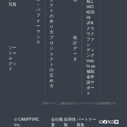
ALL
写真
・
ク
HIO
パ
ト
KOS
フ
の
HI
ォ
作
JFA
ー
り
クラ
マ
方
ウド
ン
プ
統
ファ
ス
ロ
計
ン
ソー
ジ
デ
ディ
シャ
ェ
ー
ング
ル
ク
タ
mac
グッ
ト
hi-ya
ド
の
補助
広
金申
め
請サ
方
ポー
ト
「QRコード」は株式会社デンソーウェーブの登録商標です。
© CAMPFIRE,
会社概
採用情
パートナー
Inc.
要
報
募集