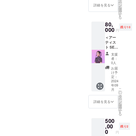
タ
アーティストが
ー
京・丸の
ザイン
ン
描いた花のデザ
詳細を見る
を
であれ
選
イン画を、
内）でアジ
択
ば、名
す
TOKYO
る
ア圏最大級
刺デー
FLOWER
80,
タ作成
となる
CARPET 2024
残り10
000
しま
で使用したカー
円
「TOKYOFL
す。
ネーションの花
＜アー
OWER
（限定
の再生紙で作っ
ティス
50口）※
たオリジナルポ
CARPET」
ト SEO
名刺
ストカードにプ
の開催をプ
MIJI描
データ
リントした、ク
支援
きおろ
ロデュー
至急可
ラウドファン
者：
し「お
能
0人
ディングだけの
ス。また
花のス
特別仕様を８枚
お届
2023年5月に
ケッチ
け予
セットでお届け
ブッ
定：
は、EDO
します。（限定
ク」＞
2024
50口）
SHEERANと
年09
TOKYO
こ
月
FLOWE
のコラボ
の
リ
R
タ
レーション
ー
CARPE
ン
詳細を見る
を
作品を東京
T 2024
選
択
の原画
タワーに創
す
る
作品も
作した。
500
描く、
2025年2月に
韓国出
,00
残り2
身女性
0
はバチカン
円
アー