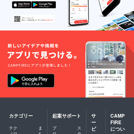
ン０１ 文
化戦略会議
会員／日本
ディスプレ
イクリエイ
ター協会 ア
ンバサダー
／ クリエ
イティブユ
ニットPAL
主宰
カテゴリー
起案サポート
サ
CAMP
ー
FIRE
テク
ま
プ
ス
ビ
につい
ノロ
ち
ロ
タ