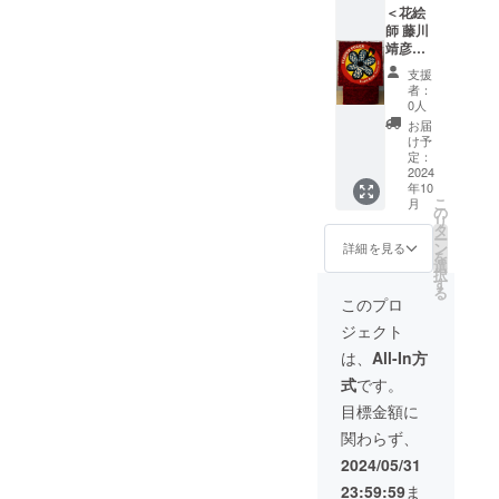
市国に招か
ティス
＜花絵
ト SEO
師 藤川
れ、特別な
MIJIさ
靖彦が
聖年
んが表
つくる
支援
（Giubileo）
紙を描
オー
者：
き下ろ
ダーメ
に開催され
0人
した、
イド
お届
る、ローマ
世界に1
「イン
け予
教皇主催
冊だけ
フィオ
定：
の「お
ラー
2024
「芸術家の
年10
花のス
タ」＞
ためのジュ
こ
月
ケッチ
世界的
の
リ
ブッ
な花絵
ビレオ
タ
ー
ク」。
師とし
ン
詳細を見る
（Giubileo
を
SEO
て国内
選
択
degli
MIJIさ
外で活
す
る
んが1冊
動する
Artisti）」に
このプロ
1冊、表
藤川靖
参加、ロー
ジェクト
紙を描
彦が、
マ教皇の
きお届
オー
は、
All-In方
けしま
ダーメ
ポートレー
式
です。
す。
イドの
ト作品を創
（限定
「イン
目標金額に
10口）
フィオ
作し
関わらず、
ラー
た。
タ」を
2024/05/31
つくり
23:59:59
ま
ます。