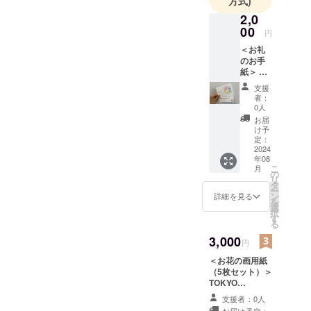
方式)
たエフェメ
2,0
ラル・アー
00
円
トを創作。
＜お礼
大地をキャ
のお手
紙＞ ク
ンバスに花
ラウド
びらで描く
支援
ファン
者：
花絵「イン
ディン
0人
グ限
フィオラー
お届
定、花
け予
タ」の日本
の再生
定：
の第一人者
紙で
2024
年08
作った
で、現在ま
こ
月
「TOKY
の
で24 年間に
リ
O
タ
ー
FLOWE
国内外約450
ン
詳細を見る
を
R
選
ヵ所 で作品
択
CARPE
す
る
を創作・プ
T 2024
オリジ
3,000
ロデュー
円
ナルポ
ス、年間150
＜お花の画用紙
スト
万人以上の
（5枚セット）＞
カー
TOKYO
ド」に
集客をはか
FLOWER
よるお
支援者：0人
るアートイ
CARPET 2024
礼のお
お届け予定：