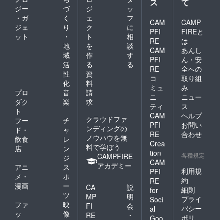
ス
て
ジー
づ
ジ
ッ
・ガ
く
ェ
フ
CAM
CAMP
ジェ
り
ク
に
PFI
FIREと
ット
・
ト
相
RE
は
地
を
談
CAM
あんし
域
作
す
PFI
ん・安
活
る
る
RE
全への
性
資
コ
取り組
化
料
ミュ
み
プロ
音
請
ニ
ニュー
ダク
楽
求
ティ
ス
ト
CAM
ヘルプ
クラウドファ
フー
チ
PFI
お問い
ンディングの
ド・
ャ
RE
合わせ
ノウハウを無
飲食
レ
Crea
料で学ぼう
店
ン
tion
各種規定
CAMPFIRE
ジ
CAM
アカデミー
アニ
ス
利用規
PFI
メ・
ポ
約
RE
漫画
ー
CA
説
細則
for
ツ
MP
明
プライ
Soci
ファ
映
FI
会
バシー
al
ッ
像
RE
・
ポリ
Goo