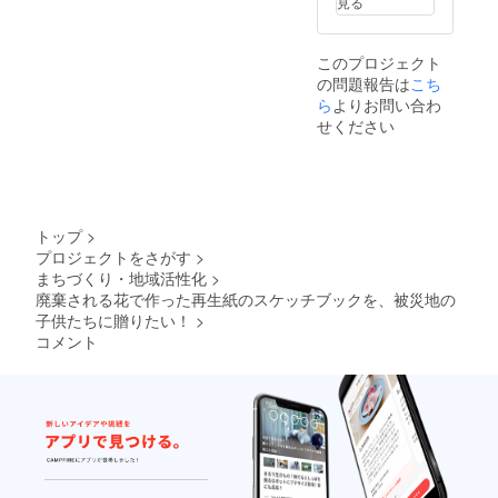
見る
掛けて
る心に国境
飾るこ
はな
ともで
このプロジェクト
い！）」を
きま
の問題報告は
こち
す。
創作スロー
（限定2
ら
よりお問い合わ
ガンに、花
口）
せください
絵を通じた
アート活
動、国際交
流、地方創
生、社会貢
トップ
>
プロジェクトをさがす
>
献を主軸に
まちづくり・地域活性化
>
活動を行っ
廃棄される花で作った再生紙のスケッチブックを、被災地の
ている。
子供たちに贈りたい！
>
コメント
株式会社イ
ンフィオ
ラータアソ
シエイツ 代
表取締役社
長／エンジ