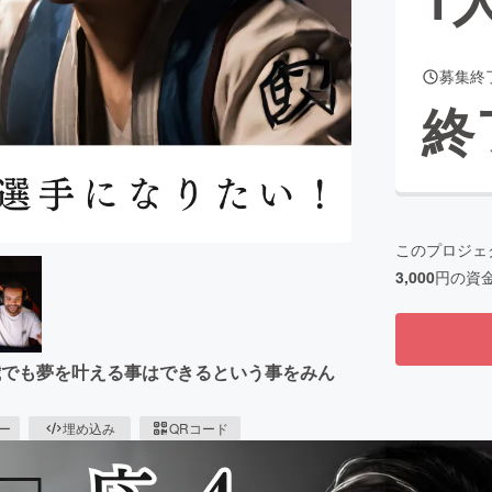
募集終
CAMPFIRE for Social Good
CAMPFIRE Creation
終
CAMPFIREふるさと納税
machi-ya
コミュニティ
このプロジェ
3,000
円の資
歳でも夢を叶える事はできるという事をみん
ピー
埋め込み
QRコード