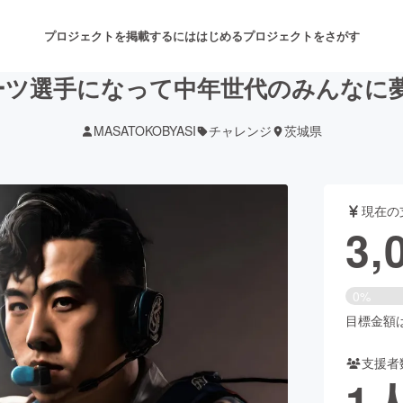
プロジェクトを掲載するには
はじめる
プロジェクトをさがす
ーツ選手になって中年世代のみんなに
MASATOKOBYASI
チャレンジ
茨城県
注目のリターン
注目の新着プロジェクト
募集終了が近いプロジェクト
も
現在の
音楽
舞台・パフォーマンス
3,
ゲーム・サービス開発
フード・飲食店
0%
書籍・雑誌出版
アニメ・漫画
目標金額は1
支援者
チャレンジ
ビューティー・ヘルスケ
1