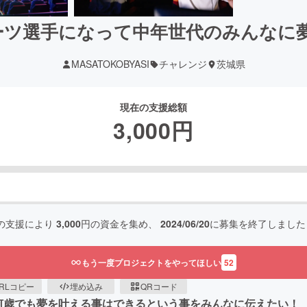
ーツ選手になって中年世代のみんなに
MASATOKOBYASI
チャレンジ
茨城県
現在の支援総額
3,000
円
の支援により
3,000
円の資金を集め、
2024/06/20
に募集を終了しました
もう一度プロジェクトをやってほしい
52
RLコピー
埋め込み
QRコード
何歳でも夢を叶える事はできるという事をみんなに伝えたい！