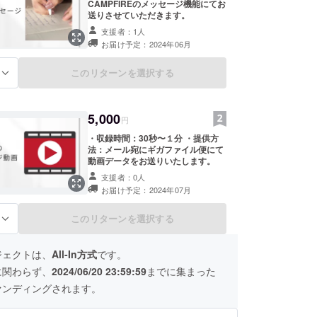
CAMPFIREのメッセージ機能にてお
送りさせていただきます。
支援者：1人
お届け予定：2024年06月
このリターンを選択する
る
5,000
円
・収録時間：30秒〜１分 ・提供方
法：メール宛にギガファイル便にて
動画データをお送りいたします。
支援者：0人
お届け予定：2024年07月
このリターンを選択する
る
ジェクトは、
All-In方式
です。
に関わらず、
2024/06/20 23:59:59
までに集まった
ァンディングされます。