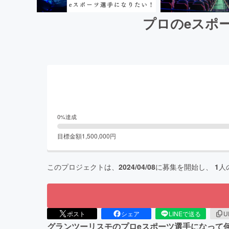
プロのeスポ
0
%達成
目標金額
1,500,000
円
このプロジェクトは、
2024/04/08
に募集を開始し、
1
人
ポスト
シェア
LINEで送る
U
グランツーリスモのプロeスポーツ選手になって