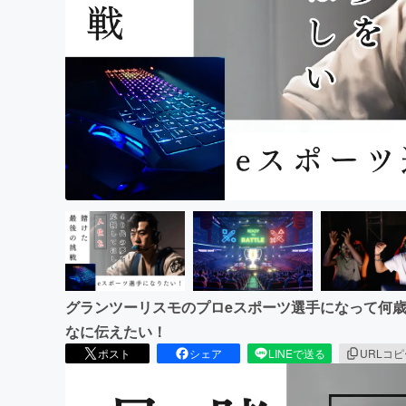
まちづくり・地域活性化
グランツーリスモのプロeスポーツ選手になって何
なに伝えたい！
ポスト
シェア
LINEで送る
URLコ