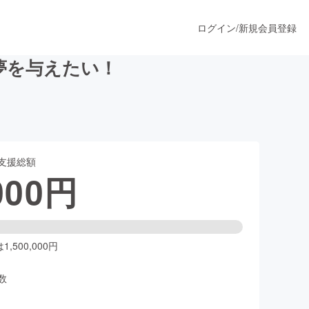
ログイン
/
新規会員登録
夢を与えたい！
うすぐ公開されます
支援総額
プロダクト
000
円
ファッション
スポーツ
,500,000円
数
ア
ソーシャルグッド
人