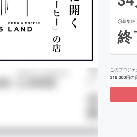
募集終
CAMPFIRE for Social Good
CAMPFIRE Creation
終
CAMPFIREふるさと納税
machi-ya
コミュニティ
このプロジェ
318,300
円の