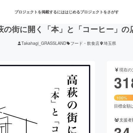
プロジェクトを掲載するには
はじめる
プロジェクトをさがす
萩の街に開く「本」と「コーヒー」の
Takahagi_GRASSLAND
フード・飲食店
埼玉県
注目のリターン
注目の新着プロジェクト
募集終了が近いプロジェクト
も
現在の
音楽
舞台・パフォーマンス
31
ゲーム・サービス開発
フード・飲食店
106%
書籍・雑誌出版
アニメ・漫画
目標金額は3
支援者
チャレンジ
ビューティー・ヘルスケ
34