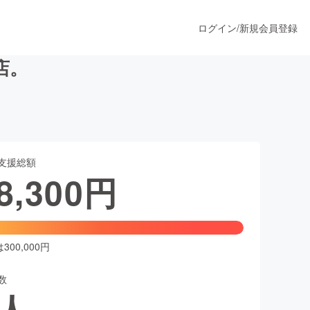
ログイン
/
新規会員登録
店。
うすぐ公開されます
支援総額
プロダクト
8,300
円
ファッション
スポーツ
00,000円
数
ア
ソーシャルグッド
人