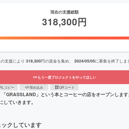
現在の支援総額
318,300
円
人の支援により
318,300
円の資金を集め、
2024/05/05
に募集を終了しま
もう一度プロジェクトをやってほしい
RLコピー
埋め込み
QRコード
「GRASSLAND」という本とコーヒーの店をオープンしま
にしていきます。
ェックしています