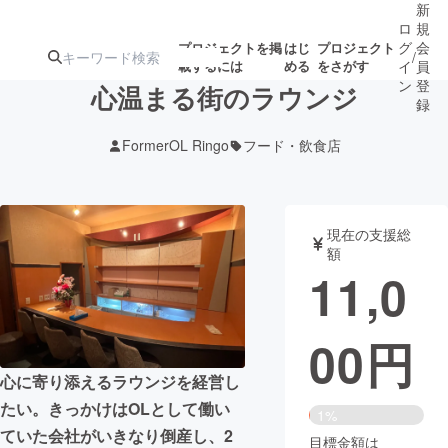
新
ロ
規
グ
会
プロジェクトを掲
はじ
プロジェクト
/
載するには
める
をさがす
イ
員
ン
登
心温まる街のラウンジ
録
FormerOL Ringo
フード・飲食店
人気のプロ
注目のリ
注目の新着プロ
募集終了が近いプ
もうすぐ公開
ジェクト
ターン
ジェクト
ロジェクト
されます
現在の支援総
額
アート・写真
音楽
11,0
テクノロジー・ガジェット
ゲーム・サ
00
円
映像・映画
書籍・雑誌
心に寄り添えるラウンジを経営し
たい。きっかけはOLとして働い
1%
ビジネス・起業
チャレンジ
ていた会社がいきなり倒産し、2
目標金額は