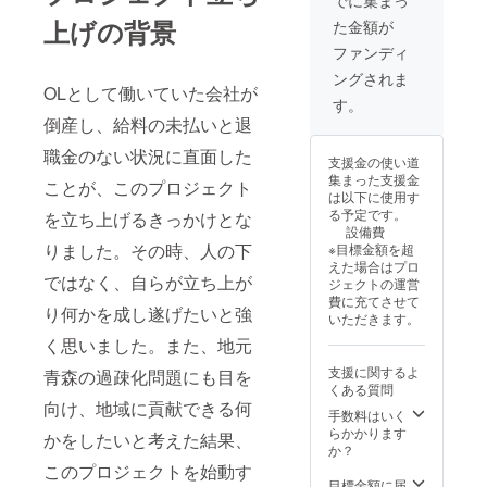
上げの背景
た金額が
ファンディ
ングされま
OLとして働いていた会社が
す。
倒産し、給料の未払いと退
職金のない状況に直面した
支援金の使い道
集まった支援金
ことが、このプロジェクト
は以下に使用す
る予定です。
を立ち上げるきっかけとな
設備費
りました。その時、人の下
※目標金額を超
えた場合はプロ
ではなく、自らが立ち上が
ジェクトの運営
費に充てさせて
り何かを成し遂げたいと強
いただきます。
く思いました。また、地元
支援に関するよ
青森の過疎化問題にも目を
くある質問
向け、地域に貢献できる何
手数料はいく
らかかります
かをしたいと考えた結果、
か？
このプロジェクトを始動す
目標金額に届