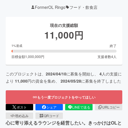
FormerOL Ringo
フード・飲食店
現在の支援総額
11,000
円
終了
1
%達成
目標金額
1,000,000
円
支援者数
4
人
このプロジェクトは、
2024/04/10
に募集を開始し、
4
人の支援に
より
11,000
円の資金を集め、
2024/05/28
に募集を終了しました
もう一度プロジェクトをやってほしい
ポスト
シェア
LINEで送る
URLコピー
埋め込み
QRコード
心に寄り添えるラウンジを経営したい。きっかけはOLと