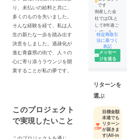
です
り、未払いの給料と共に、
倒産した会
多くのものを失いました。
社ではOLと
そんな経験を経て、私は人
して8年過ご
していまし
生の新たな一歩を踏み出す
特定商取引
た、デスク
法に基づく
決意をしました。過疎化が
ワークの
表記
メッセー
進む青森県の街で、人々の
他、いろん
ジを送る
な人との交
心に寄り添うラウンジを開
流がありま
業することが私の夢です。
した。過疎
化が進む青
リターンを
森県の街づ
くりを第一
選ぶ
歩として、
後々は県外
このプロジェクト
目標金額
にも目を向
未達でも
で実現したいこと
けて様々な
リターン
事業展開を
が届きま
目指してお
す
(All-in
このプロジェクトを通じ