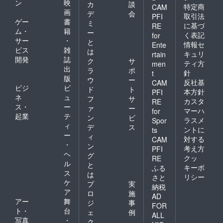
ン
映
カ
談
特定商
CAM
画
デ
会
取引法
PFI
ゲー
書
ミ
に基づ
RE
ム・
籍
ー
く表記
for
サー
・
と
情報セ
Ente
ビス
雑
は
キュリ
rtain
開発
誌
ク
サ
ティ方
men
出
ラ
ポ
針
t
版
ウ
ー
反社基
CAM
ビジ
ビ
ド
ト
本方針
PFI
ネ
ュ
フ
サ
カスタ
RE
ス・
ー
ァ
ー
マーハ
for
起業
テ
ン
ビ
ラスメ
Spor
ィ
デ
ス
ントに
ts
ー
ィ
対する
CAM
・
ン
考え方
PFI
ヘ
グ
クッ
RE
ル
と
キーポ
ふる
ス
は
リシー
さと
ケ
プ
実
納税
ア
ロ
施
AD
アー
舞
ジ
事
FOR
ト・
台
ェ
例
ALL
写真
・
ク