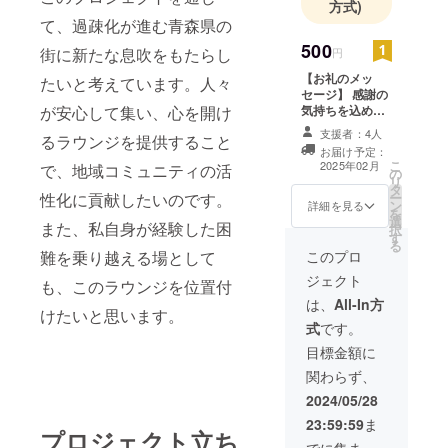
方式)
ります。
て、過疎化が進む青森県の
STEP1とし
500
て一般の方
街に新たな息吹をもたらし
円
から事業者
【お礼のメッ
たいと考えています。人々
の方々と交
セージ】 感謝の
気持ちを込め
が安心して集い、心を開け
流が出来る
て、お礼のメッ
支援者：4人
ラウンジを
るラウンジを提供すること
セージをお送り
お届け予定：
します。
選びまし
こ
2025年02月
で、地域コミュニティの活
の
リ
た。設備投
タ
ー
性化に貢献したいのです。
資に資金が
ン
詳細を見る
を
選
かかる事も
また、私自身が経験した困
択
す
る
あり、まず
このプロ
難を乗り越える場として
は店内改装
ジェクト
も、このラウンジを位置付
費用を集め
は、
All-In方
けたいと思います。
たいと思っ
式
です。
ておりま
目標金額に
す。
関わらず、
2024/05/28
23:59:59
ま
プロジェクト立ち
でに集まっ