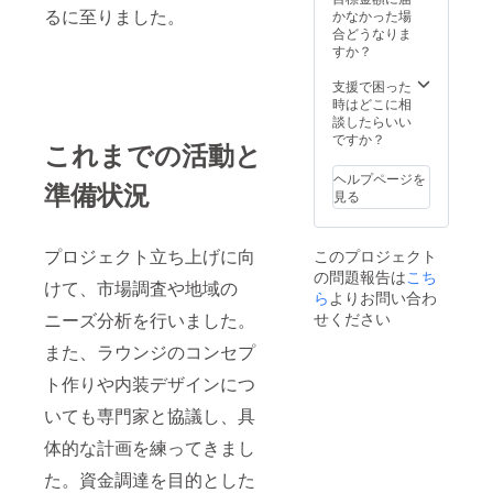
るに至りました。
かなかった場
合どうなりま
すか？
支援で困った
時はどこに相
談したらいい
ですか？
これまでの活動と
ヘルプページを
準備状況
見る
プロジェクト立ち上げに向
このプロジェクト
の問題報告は
こち
けて、市場調査や地域の
ら
よりお問い合わ
せください
ニーズ分析を行いました。
また、ラウンジのコンセプ
ト作りや内装デザインにつ
いても専門家と協議し、具
体的な計画を練ってきまし
た。資金調達を目的とした