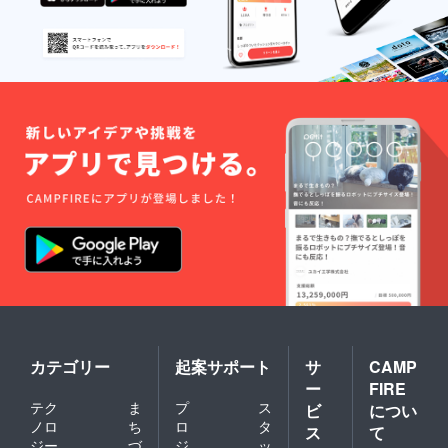
カテゴリー
起案サポート
サ
CAMP
ー
FIRE
テク
ま
プ
ス
ビ
につい
ノロ
ち
ロ
タ
ス
て
ジー
づ
ジ
ッ