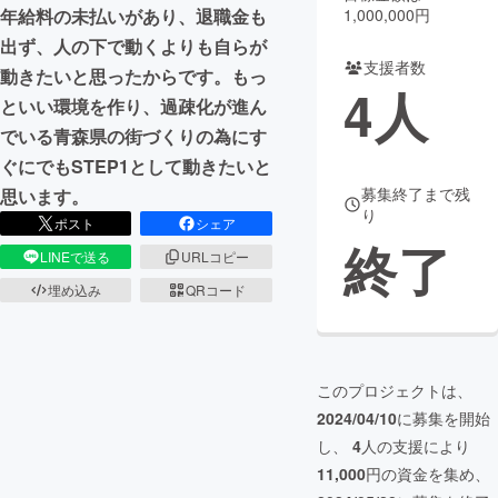
1,000,000円
年給料の未払いがあり、退職金も
まちづくり・地域活性化
出ず、人の下で動くよりも自らが
支援者数
動きたいと思ったからです。もっ
4
人
といい環境を作り、過疎化が進ん
CAMPFIRE for Social Good
CAMPFIRE Creation
でいる青森県の街づくりの為にす
CAMPFIREふるさと納税
machi-ya
コミュニティ
ぐにでもSTEP1として動きたいと
募集終了まで残
思います。
り
ポスト
シェア
終了
LINEで送る
URLコピー
埋め込み
QRコード
このプロジェクトは、
2024/04/10
に募集を開始
し、
4
人の支援により
11,000
円の資金を集め、