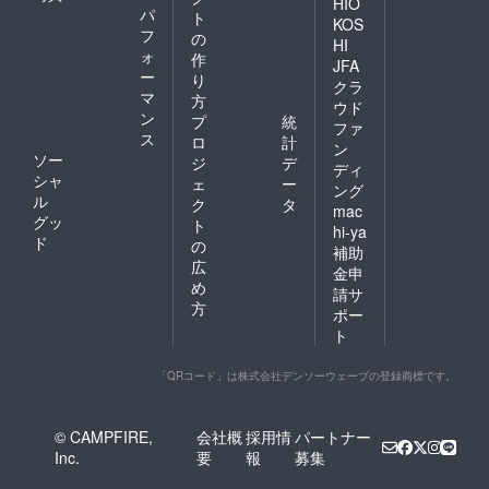
HIO
パ
ト
KOS
フ
の
HI
ォ
作
JFA
ー
り
クラ
マ
方
ウド
ン
プ
統
ファ
ス
ロ
計
ン
ソー
ジ
デ
ディ
シャ
ェ
ー
ング
ル
ク
タ
mac
グッ
ト
hi-ya
ド
の
補助
広
金申
め
請サ
方
ポー
ト
「QRコード」は株式会社デンソーウェーブの登録商標です。
© CAMPFIRE,
会社概
採用情
パートナー
Inc.
要
報
募集