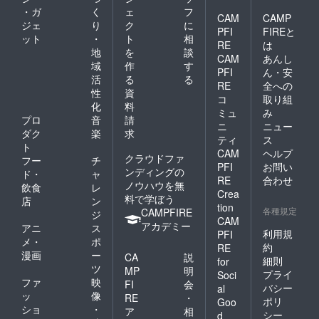
・ガ
く
ェ
フ
CAM
CAMP
ジェ
り
ク
に
PFI
FIREと
ット
・
ト
相
RE
は
地
を
談
CAM
あんし
域
作
す
PFI
ん・安
活
る
る
RE
全への
性
資
コ
取り組
化
料
ミュ
み
プロ
音
請
ニ
ニュー
ダク
楽
求
ティ
ス
ト
CAM
ヘルプ
クラウドファ
フー
チ
PFI
お問い
ンディングの
ド・
ャ
RE
合わせ
ノウハウを無
飲食
レ
Crea
料で学ぼう
店
ン
tion
各種規定
CAMPFIRE
ジ
CAM
アカデミー
アニ
ス
利用規
PFI
メ・
ポ
約
RE
漫画
ー
CA
説
細則
for
ツ
MP
明
プライ
Soci
ファ
映
FI
会
バシー
al
ッ
像
RE
・
ポリ
Goo
ショ
・
ア
相
シー
d