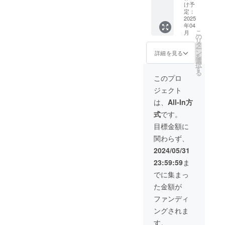
しま
開後か
ゴ1種類
不要の
・掲載
け予
す。
ら使え
＋ヘッ
場合
期間：
定：
るもの
ドマー
は、そ
2024年
2025
年04
を発行
ク）
の旨ご
8月から
こ
月
いたし
https://
記入く
1年間
の
リ
ます。
katsuri.
ださ
・掲載
タ
ー
（有効
com/ar
い。 ◆
方法：
ン
詳細を見る
を
期限：3
chives/
フレー
備考欄
選
択
年間）
13215 ※
ムペイ
に記載
す
る
※クーポ
画像は
ント
を希望
このプロ
ンの利
イメー
クーポ
される
ジェクト
用金額
ジで
ン
お名前
に満た
す。実
（250,0
（文字
は、
All-In方
ない場
際の施
00円相
または
式
です。
合は、
工とは
当分）
ロゴ掲
差額は
異なり
・施工
載可）
目標金額に
無効と
ます。
例：剥
をご記
関わらず、
なり、
※工場再
離、下
入くだ
おつり
開後か
地、塗
さい。
2024/05/31
はでま
ら使え
装（4色
お名前
23:59:59
ま
せん。
るもの
塗分け
の掲載
なお、
を発行
＋ロゴ3
不要の
でに集まっ
支援画
いたし
種類＋
場合
た金額が
面に
ます。
ヘッド
は、そ
て、支
（有効
マー
の旨ご
ファンディ
援金額
期限：3
ク）
記入く
ングされま
の上乗
年間）
https://
ださ
せが可
※クーポ
www.fa
い。 ◆
す。