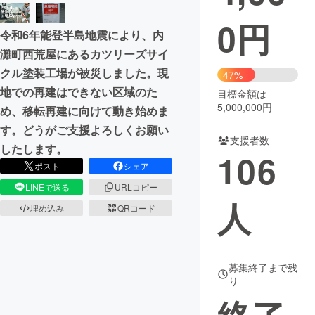
0
円
まちづくり・地域活性化
令和6年能登半島地震により、内
灘町西荒屋にあるカツリーズサイ
CAMPFIRE for Social Good
CAMPFIRE Creation
クル塗装工場が被災しました。現
47%
CAMPFIREふるさと納税
machi-ya
コミュニティ
地での再建はできない区域のた
目標金額は
5,000,000円
め、移転再建に向けて動き始めま
す。どうがご支援よろしくお願い
支援者数
したします。
106
ポスト
シェア
LINEで送る
URLコピー
人
埋め込み
QRコード
募集終了まで残
り