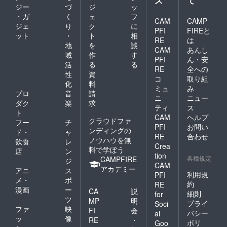
ス
て
援金額
ジー
づ
ジ
ッ
の上乗
・ガ
く
ェ
フ
せが可
CAM
CAMP
ジェ
り
ク
に
能で
PFI
FIREと
す。 そ
ット
・
ト
相
RE
は
の際、
地
を
談
CAM
あんし
クーポ
域
作
す
PFI
ん・安
ンにつ
活
る
る
いて
RE
全への
性
資
は、支
コ
取り組
化
料
援金額
ミュ
み
にかか
プロ
音
請
ニ
ニュー
わら
ダク
楽
求
ティ
ス
ず、お
ト
一人様1
CAM
ヘルプ
クラウドファ
フー
チ
枚まで
PFI
お問い
ンディングの
ド・
ャ
となり
RE
合わせ
ノウハウを無
ますの
飲食
レ
Crea
で、予
料で学ぼう
店
ン
tion
めご了
各種規定
CAMPFIRE
ジ
承くだ
CAM
アカデミー
アニ
ス
さい。
利用規
PFI
メ・
ポ
何卒、
約
RE
ご協力
漫画
ー
CA
説
細則
for
のほど
ツ
MP
明
プライ
Soci
よろし
ファ
映
FI
会
バシー
al
くお願
ッ
像
RE
・
いいた
ポリ
Goo