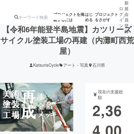
新
ロ
規
グ
会
プロジェクトを掲
はじ
プロジェクト
/
載するには
める
をさがす
イ
員
ン
登
【令和6年能登半島地震】カツリーズ
録
サイクル塗装工場の再建（内灘町西荒
屋）
人気のプロ
注目のリ
注目の新着プロ
募集終了が近いプ
もうすぐ公開
ジェクト
ターン
ジェクト
ロジェクト
されます
KatsurisCycle
アート・写真
石川県
アート・写真
音楽
現在の支援総
テクノロジー・ガジェット
ゲーム・サ
額
2,36
映像・映画
書籍・雑誌
4,00
ビジネス・起業
チャレンジ