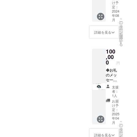
キャッ
い。
は、
け予
プと
サイ
定：
10,000
ロード
2024
ズ：
円ごと
年08
ジャー
XS、
に1枚と
こ
月
ジ（各1
S、M、
の
なりま
リ
枚） ・
L、
タ
すの
ー
レー
XL、
ン
で、予
詳細を見る
を
サー
2XL、
選
めご了
択
キャッ
3XL、
す
承くだ
る
プはフ
4XL ※画
さい。
100
リーサ
像はイ
何卒、
イズの
,00
メージ
ご協力
み ・オ
です。
0
のほど
円
プショ
デザイ
よろし
ン選択
◆お礼
ンが決
くお願
で、
のメッ
まりま
いいた
ロード
セージ
した
しま
ジャー
と活動
ら、プ
す。
支援
ジのサ
報告 ◆
ロジェ
者：
イズを
お名前
クト
1人
ご指定
の掲載
ページ
お届
くださ
・掲載
「活動
け予
い。
期間：
報告」
定：
サイ
2024年
2025
にてお
年04
ズ：
8月から
知らせ
こ
月
XS、
1年間
いたし
の
リ
S、M、
・掲載
ます。
タ
ー
L、
方法：
なお、
ン
詳細を見る