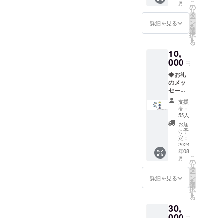
こ
月
ステッ
の
リ
カー（1
タ
ー
枚） ・
ン
詳細を見る
を
サイ
選
択
ズ：
す
る
100mm
10,
x
100mm
000
円
※画像は
◆お礼
イメー
のメッ
ジで
セージ
す。デ
と活動
ザイン
支援
報告 ◆
が決ま
者：
レー
りまし
55人
サー
たら、
お届
キャッ
プロ
け予
プ（1
ジェク
定：
枚） ・
2024
トペー
年08
サイズ
ジ「活
こ
月
：フ
動報
の
リ
リーサ
告」に
タ
ー
イズ ※
てお知
ン
詳細を見る
を
画像は
らせい
選
択
イメー
たしま
す
る
ジで
す。 な
30,
す。デ
お、支
ザイン
000
援画面
円