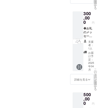
を
XL、
備考欄
支援画
選
択
2XL、
に記載
面に
す
る
3XL、
を希望
て、支
300
4XL ※画
される
援金額
像はイ
お名前
,00
の上乗
メージ
（文字
せが可
0
円
です。
または
能で
デザイ
ロゴ掲
◆お礼
す。 そ
ンが決
載可）
のメッ
の際、
まりま
をご記
セージ
レー
した
入くだ
と活動
サー
支援
ら、プ
さい。
報告 ◆
キャッ
者：
ロジェ
お名前
お名前
プとＴ
1人
クト
の掲載
の掲載
シャツ
お届
ページ
不要の
・掲載
の枚数
け予
「活動
場合
期間：
につい
定：
報告」
は、そ
2024年
2025
ては、
年04
にてお
の旨ご
8月から
30,000
こ
月
知らせ
記入く
1年間
円ごと
の
リ
いたし
ださ
・掲載
に各1枚
タ
ー
ます。
い。 ◆
方法：
となり
ン
詳細を見る
を
なお、
ヘル
備考欄
ますの
選
択
支援画
メット
に記載
で、予
す
る
面に
ペイン
を希望
めご了
500
て、支
トクー
される
承くだ
援金額
ポン
お名前
,00
さい。
の上乗
（50,00
（文字
何卒、
0
円
せが可
0円相当
または
ご協力