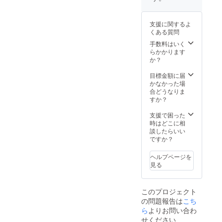
能で
ンの利
cebook.
ヘル
す。 そ
用金額
com/m
メット
の際、
に満た
edia/set
＋フ
支援に関するよ
クーポ
ない場
/?
レーム
くある質問
ンにつ
合は、
set=a.7
ペイン
いて
差額は
507567
トクー
手数料はいく
は、支
無効と
583396
ポン
らかかります
援金額
なり、
09&typ
（500,0
か？
にかか
おつり
e=3 ※画
00円相
わら
はでま
像はイ
当分）
目標金額に届
ず、お
せん。
メージ
・ヘル
かなかった場
一人様1
なお、
です。
メット
合どうなりま
枚まで
支援画
実際の
施工
すか？
となり
面に
施工と
例：下
ますの
て、支
は異な
地、塗
支援で困った
で、予
援金額
りま
装（プ
時はどこに相
めご了
の上乗
す。 ※
ロ選手
談したらいい
承くだ
せが可
工場再
のレプ
ですか？
さい。
能で
開後か
リカ）
何卒、
す。 そ
ら使え
https://
ヘルプページを
ご協力
の際、
るもの
www.fa
見る
のほど
クーポ
を発行
cebook.
よろし
ンにつ
いたし
com/m
くお願
いて
ます。
edia/set
このプロジェクト
いいた
は、支
（有効
/?
の問題報告は
こち
しま
援金額
期限：3
set=a.4
す。
にかか
年間）
901083
ら
よりお問い合わ
わら
※クーポ
977377
せください