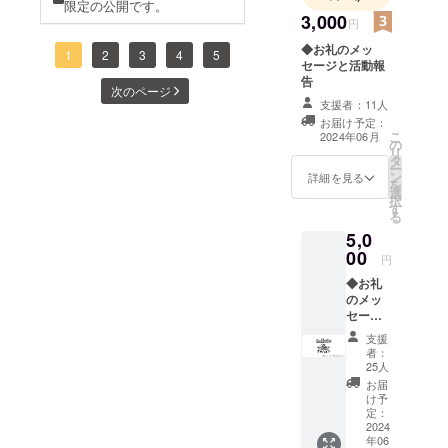
限定の公開です。
3,000
円
◆お礼のメッ
1
2
3
4
5
セージと活動報
告
次のページ
支援者：11人
お届け予定：
こ
2024年06月
の
リ
タ
ー
ン
詳細を見る
を
選
択
す
る
5,0
00
円
◆お礼
のメッ
セージ
と活動
支援
報告
者：
◆My
25人
NOTO
お届
GO
け予
forward
定：
and
2024
年06
SMILE