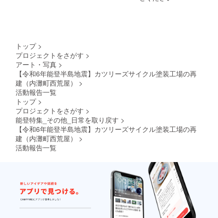
ず、お
ンの利
81&typ
一人様1
用金額
e=3 ・
枚まで
に満た
フレー
となり
ない場
ム施工
ますの
合は、
例：剥
で、予
差額は
離、下
トップ
>
めご了
無効と
地、塗
プロジェクトをさがす
>
承くだ
なり、
装（プ
アート・写真
>
さい。
おつり
ロ選手
何卒、
はでま
のレプ
【令和6年能登半島地震】カツリーズサイクル塗装工場の再
ご協力
せん。
リカ）
建（内灘町西荒屋）
>
のほど
なお、
https://
活動報告一覧
よろし
支援画
www.fa
トップ
>
くお願
面に
cebook.
プロジェクトをさがす
>
いいた
て、支
com/m
能登特集_その他_日常を取り戻す
>
しま
援金額
edia/set
す。
の上乗
/?
【令和6年能登半島地震】カツリーズサイクル塗装工場の再
せが可
set=a.7
建（内灘町西荒屋）
>
能で
628920
活動報告一覧
す。 そ
604594
の際、
12&typ
クーポ
e=3 ※画
ンにつ
像はイ
いて
メージ
は、支
です。
援金額
実際の
にかか
施工と
わら
は異な