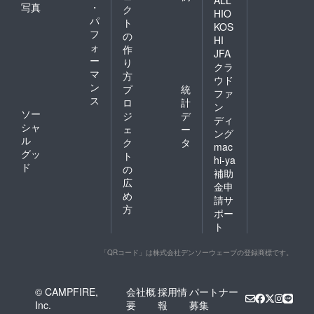
ALL
写真
・
ク
HIO
パ
ト
KOS
フ
の
HI
ォ
作
JFA
ー
り
クラ
マ
方
ウド
ン
プ
統
ファ
ス
ロ
計
ン
ソー
ジ
デ
ディ
シャ
ェ
ー
ング
ル
ク
タ
mac
グッ
ト
hi-ya
ド
の
補助
広
金申
め
請サ
方
ポー
ト
「QRコード」は株式会社デンソーウェーブの登録商標です。
© CAMPFIRE,
会社概
採用情
パートナー
Inc.
要
報
募集