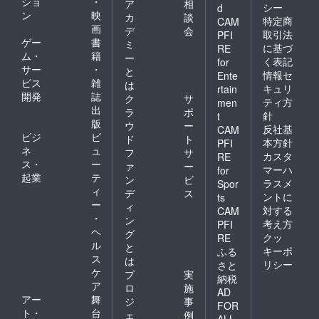
ショ
・
ア
相
しま
シー
d
ン
映
す。
カ
談
特定商
CAM
画
デ
会
取引法
PFI
ゲー
書
ミ
に基づ
RE
ム・
籍
ー
く表記
for
サー
・
と
情報セ
Ente
ビス
雑
は
キュリ
rtain
開発
誌
ク
サ
ティ方
men
出
ラ
ポ
針
t
版
ウ
ー
反社基
CAM
ビジ
ビ
ド
ト
本方針
PFI
ネ
ュ
フ
サ
カスタ
RE
ス・
ー
ァ
ー
マーハ
for
起業
テ
ン
ビ
ラスメ
Spor
ィ
デ
ス
ントに
ts
ー
ィ
対する
CAM
・
ン
考え方
PFI
ヘ
グ
クッ
RE
ル
と
キーポ
ふる
ス
は
リシー
さと
ケ
プ
実
納税
ア
ロ
施
AD
アー
舞
ジ
事
FOR
ト・
台
ェ
例