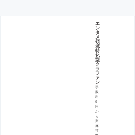
エ
ン
タ
メ
領
域
特
化
型
ク
ラ
フ
ァ
ン
手
数
料
0
円
か
ら
実
施
可
能