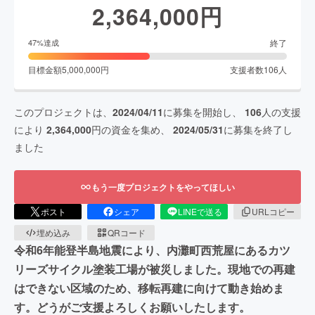
2,364,000
円
終了
47
%達成
目標金額
5,000,000
円
支援者数
106
人
このプロジェクトは、
2024/04/11
に募集を開始し、
106
人の支援
により
2,364,000
円の資金を集め、
2024/05/31
に募集を終了し
ました
もう一度プロジェクトをやってほしい
ポスト
シェア
LINEで送る
URLコピー
埋め込み
QRコード
令和6年能登半島地震により、内灘町西荒屋にあるカツ
リーズサイクル塗装工場が被災しました。現地での再建
はできない区域のため、移転再建に向けて動き始めま
す。どうがご支援よろしくお願いしたします。