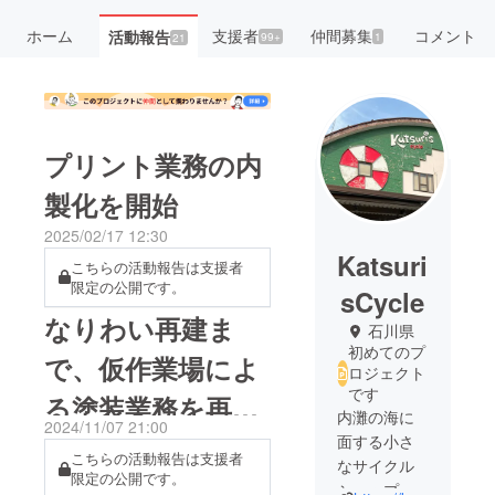
ホーム
支援者
仲間募集
コメント
活動報告
99+
1
21
プリント業務の内
製化を開始
2025/02/17 12:30
Katsuri
こちらの活動報告は支援者
限定の公開です。
sCycle
なりわい再建ま
石川県
初めてのプ
で、仮作業場によ
ロジェクト
です
る塗装業務を再
内灘の海に
2024/11/07 21:00
開！
面する小さ
こちらの活動報告は支援者
なサイクル
限定の公開です。
ショップで