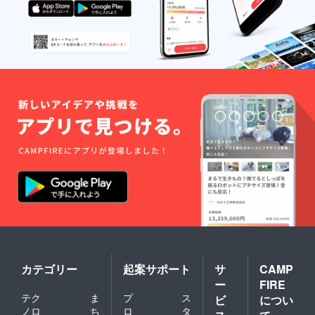
ず、お
りま
一人様1
す。 ※
枚まで
工場再
となり
開後か
ますの
ら使え
で、予
るもの
めご了
を発行
承くだ
いたし
さい。
ます。
何卒、
（有効
ご協力
期限：3
のほど
年間）
よろし
※クーポ
くお願
ンの利
いいた
用金額
しま
に満た
す。
ない場
合は、
差額は
無効と
なり、
おつり
はでま
せん。
カテゴリー
起案サポート
サ
CAMP
なお、
ー
FIRE
支援画
面に
テク
ま
プ
ス
ビ
につい
て、支
ノロ
ち
ロ
タ