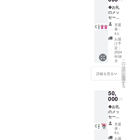
が決ま
にて、
◆お礼
りまし
支援金
のメッ
たら、
額の上
セージ
プロ
乗せが
と活動
ジェク
可能で
支援
報告 ◆
トペー
す。 そ
者：
レー
ジ「活
の際、
4人
サー
動報
ステッ
お届
キャッ
告」に
カーの
け予
プとＴ
てお知
定：
枚数に
シャツ
2024
らせい
ついて
年08
（各1
たしま
は、
こ
月
枚） ・
す。 な
の
5,000円
リ
レー
お、支
タ
ごとに1
ー
サー
援画面
ン
枚とな
詳細を見る
を
キャッ
にて、
選
ります
択
プはフ
支援金
す
ので、
る
リーサ
額の上
予めご
50,
イズの
乗せが
了承く
み ・オ
000
可能で
ださ
円
プショ
す。 そ
い。 何
◆お礼
ン選択
の際、
卒、ご
のメッ
で、Ｔ
レー
協力の
セージ
シャツ
サー
ほどよ
と活動
のサイ
キャッ
ろしく
支援
報告 ◆
ズをご
プの枚
お願い
者：
レー
指定く
数につ
9人
いたし
サー
ださ
いて
ます。
お届