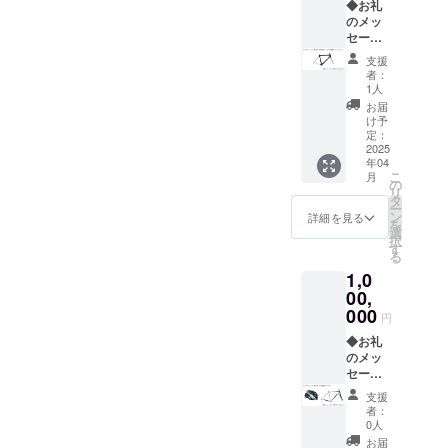
能で
分） ・
ロゴ掲
◆お礼
のほど
す。 そ
施工
載可）
のメッ
よろし
の際、
例：下
をご記
セージ
くお願
レー
地、塗
入くだ
と活動
いいた
支援
サー
装（プ
さい。
報告 ◆
しま
者：
キャッ
ロ選手
お名前
お名前
す。
1人
プと
のレプ
の掲載
の掲載
お届
ロード
リカ）
不要の
・掲載
け予
ジャー
https://
場合
期間：
定：
ジの枚
www.fa
は、そ
2024年
2025
年04
数につ
cebook.
の旨ご
8月から
こ
月
いて
com/m
記入く
1年間
の
リ
は、
edia/set
ださ
・掲載
タ
ー
50,000
/?
い。 ◆
方法：
ン
詳細を見る
を
円ごと
set=a.4
フレー
備考欄
選
択
に各1枚
901083
ムペイ
に記載
す
る
となり
977377
ント
を希望
1,0
ますの
81&typ
クーポ
される
で、予
e=3 ※画
ン
お名前
00,
めご了
像はイ
（150,0
（文字
000
円
承くだ
メージ
00円相
または
さい。
です。
当分）
ロゴ掲
◆お礼
何卒、
実際の
・施工
載可）
のメッ
ご協力
施工と
例：剥
をご記
セージ
のほど
は異な
離、下
入くだ
と活動
支援
よろし
りま
地、塗
さい。
報告 ◆
者：
くお願
す。 ※
装（単
お名前
お名前
0人
いいた
工場再
色＋ロ
の掲載
の掲載
お届