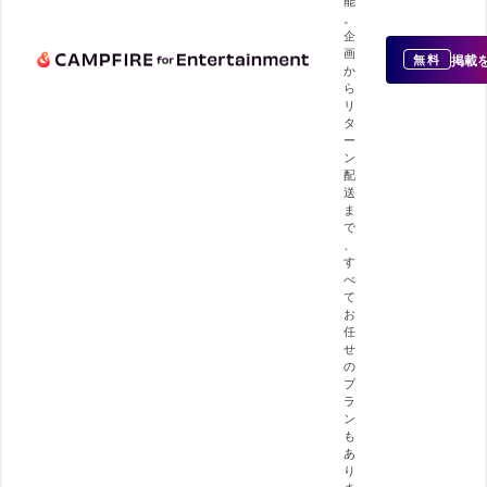
。
企
画
掲載
無料
か
ら
リ
タ
ー
ン
配
送
ま
で
、
す
べ
て
お
任
せ
の
プ
ラ
ン
も
あ
り
ま