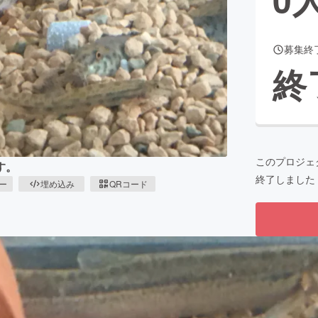
募集終
CAMPFIRE for Social Good
CAMPFIRE Creation
終
CAMPFIREふるさと納税
machi-ya
コミュニティ
このプロジェ
す。
終了しました
ピー
埋め込み
QRコード