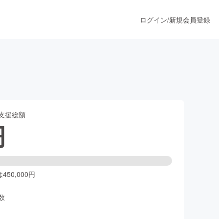
ログイン
/
新規会員登録
うすぐ公開されます
支援総額
プロダクト
円
ファッション
スポーツ
50,000円
数
ア
ソーシャルグッド
人