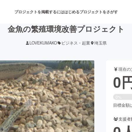
プロジェクトを掲載するには
はじめる
プロジェクトをさがす
金魚の繁殖環境改善プロジェクト
LOVEKUMAKO
ビジネス・起業
埼玉県
注目のリターン
注目の新着プロジェクト
募集終了が近いプロジェクト
も
現在の
音楽
舞台・パフォーマンス
0
ゲーム・サービス開発
フード・飲食店
0%
書籍・雑誌出版
アニメ・漫画
目標金額は4
支援者
チャレンジ
ビューティー・ヘルスケ
0